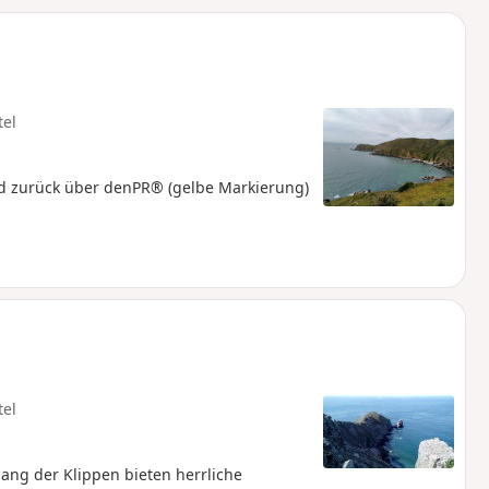
u
n
m
tel
d zurück über denPR® (gelbe Markierung)
tel
ang der Klippen bieten herrliche