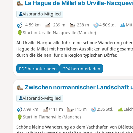
La Hague de Millet ab Urville-Nacquevi
Visorando-Mitglied
14,59 km
+239 m
-238 m
4:50 Std.
Mit
Start in Urville-Nacqueville (Manche)
Ab Urville-Nacqueville führt eine schöne Wanderung übe
Hague de Millet mit herrlichen Ausblicken auf die gesamt
durch die kleinen, für die Region typischen Dörfer.
PDF herunterladen
GPX herunterladen
Zwischen normannischer Landschaft u
Visorando-Mitglied
7,99 km
+111 m
-115 m
2:35 Std.
Leic
Start in Flamanville (Manche)
Schöne kleine Wanderung ab dem Yachthafen von Diélette