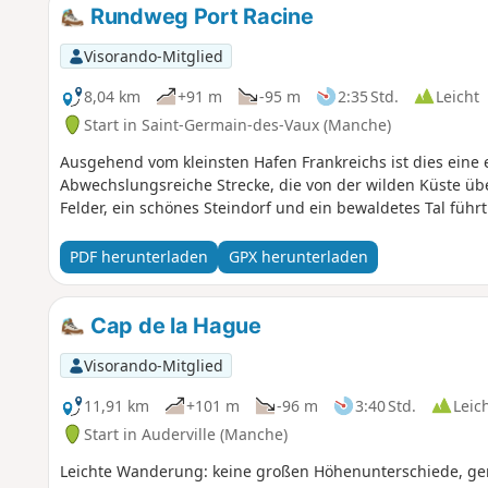
Rundweg Port Racine
Visorando-Mitglied
8,04 km
+91 m
-95 m
2:35 Std.
Leicht
Start in Saint-Germain-des-Vaux (Manche)
Ausgehend vom kleinsten Hafen Frankreichs ist dies ein
Abwechslungsreiche Strecke, die von der wilden Küste ü
Felder, ein schönes Steindorf und ein bewaldetes Tal führt
PDF herunterladen
GPX herunterladen
Cap de la Hague
Visorando-Mitglied
11,91 km
+101 m
-96 m
3:40 Std.
Leic
Start in Auderville (Manche)
Leichte Wanderung: keine großen Höhenunterschiede, ge