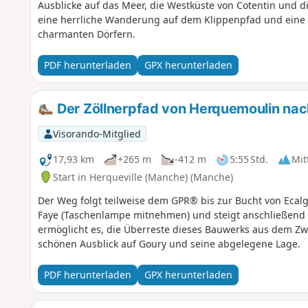
Ausblicke auf das Meer, die Westküste von Cotentin und d
eine herrliche Wanderung auf dem Klippenpfad und eine 
charmanten Dörfern.
PDF herunterladen
GPX herunterladen
Der Zöllnerpfad von Herquemoulin nac
Visorando-Mitglied
17,93 km
+265 m
-412 m
5:55 Std.
Mit
Start in Herqueville (Manche) (Manche)
Der Weg folgt teilweise dem GPR® bis zur Bucht von Ecal
Faye (Taschenlampe mitnehmen) und steigt anschließend 
ermöglicht es, die Überreste dieses Bauwerks aus dem Zw
schönen Ausblick auf Goury und seine abgelegene Lage.
PDF herunterladen
GPX herunterladen