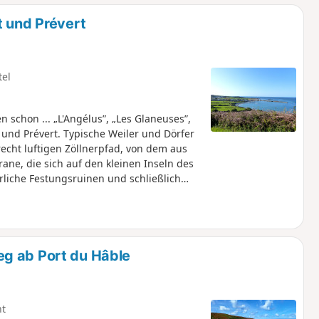
t und Prévert
tel
schon ... „L'Angélus”, „Les Glaneuses”,
und Prévert. Typische Weiler und Dörfer
cht luftigen Zöllnerpfad, von dem aus
ane, die sich auf den kleinen Inseln des
erliche Festungsruinen und schließlich
en von Le Hâble entdecken kann. Eine
g ab Port du Hâble
ht