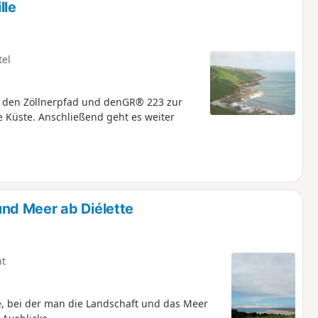
lle
tel
r den Zöllnerpfad und denGR® 223 zur
e Küste. Anschließend geht es weiter
nd Meer ab Diélette
ht
, bei der man die Landschaft und das Meer