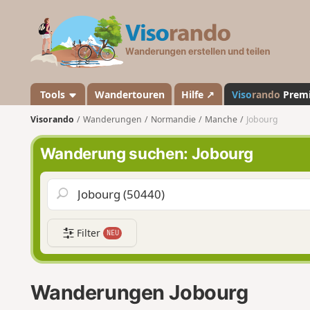
V
i
s
o
r
a
Tools
Wandertouren
Hilfe ↗
Viso
rando
Prem
n
Visorando
Wanderungen
Normandie
Manche
Jobourg
d
o
Wanderung suchen: Jobourg
Filter
NEU
Wanderungen Jobourg