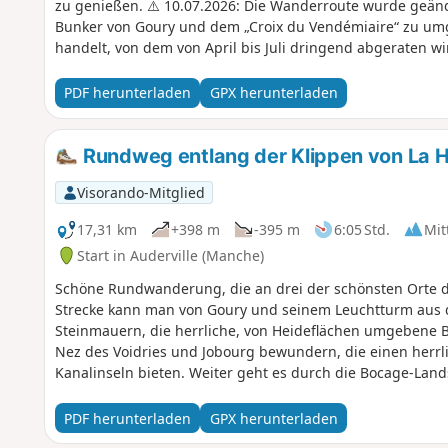
zu genießen. ⚠️ 10.07.2026: Die Wanderroute wurde geän
Bunker von Goury und dem „Croix du Vendémiaire“ zu umg
handelt, von dem von April bis Juli dringend abgeraten wi
PDF herunterladen
GPX herunterladen
Rundweg entlang der Klippen von La 
Visorando-Mitglied
17,31 km
+398 m
-395 m
6:05 Std.
Mit
Start in Auderville (Manche)
Schöne Rundwanderung, die an drei der schönsten Orte d
Strecke kann man von Goury und seinem Leuchtturm aus d
Steinmauern, die herrliche, von Heideflächen umgebene B
Nez des Voidries und Jobourg bewundern, die einen herrli
Kanalinseln bieten. Weiter geht es durch die Bocage-Lan
schließlich mit einem panoramareichen Zielpunkt zu ende
PDF herunterladen
GPX herunterladen