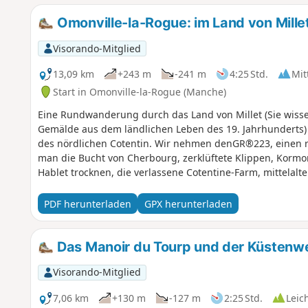
Omonville-la-Rogue: im Land von Mille
Visorando-Mitglied
13,09 km
+243 m
-241 m
4:25 Std.
Mit
Start in Omonville-la-Rogue (Manche)
Eine Rundwanderung durch das Land von Millet (Sie wissen 
Gemälde aus dem ländlichen Leben des 19. Jahrhunderts) 
des nördlichen Cotentin. Wir nehmen denGR®223, einen re
man die Bucht von Cherbourg, zerklüftete Klippen, Kormor
Hablet trocknen, die verlassene Cotentine-Farm, mittelalt
einen Blick aus der Vogelperspektive auf den kleinen Haf
Wanderung, die in Erinnerung bleibt!
PDF herunterladen
GPX herunterladen
Das Manoir du Tourp und der Küstenwe
Visorando-Mitglied
7,06 km
+130 m
-127 m
2:25 Std.
Leic