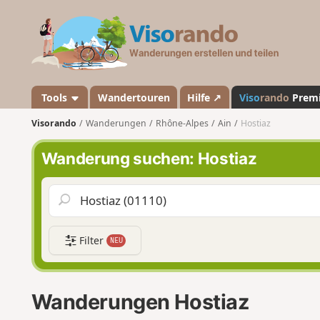
V
i
s
o
r
a
Tools
Wandertouren
Hilfe ↗
Viso
rando
Prem
n
Visorando
Wanderungen
Rhône-Alpes
Ain
Hostiaz
d
o
Wanderung suchen: Hostiaz
Filter
NEU
Wanderungen Hostiaz