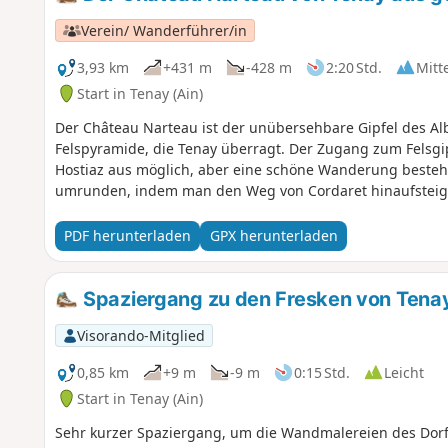
Verein/ Wanderführer/in
3,93 km
+431 m
-428 m
2:20 Std.
Mitt
Start in Tenay (Ain)
Der Château Narteau ist der unübersehbare Gipfel des Al
Felspyramide, die Tenay überragt. Der Zugang zum Felsgipf
Hostiaz aus möglich, aber eine schöne Wanderung besteh
umrunden, indem man den Weg von Cordaret hinaufsteigt
PDF herunterladen
GPX herunterladen
Spaziergang zu den Fresken von Tena
Visorando-Mitglied
0,85 km
+9 m
-9 m
0:15 Std.
Leicht
Start in Tenay (Ain)
Sehr kurzer Spaziergang, um die Wandmalereien des Dorf