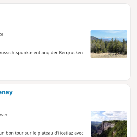
u
n
m
tel
Aussichtspunkte entlang der Bergrücken
Tenay
hwer
un bon tour sur le plateau d'Hostiaz avec