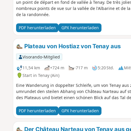
un point de départ en fond de vallée à Tenay. De très jolie
nombreux points de vue sur la vallée de l'Albarine et de la
de la randonnée.
PDF herunterladen
GPX herunterladen
Plateau von Hostiaz von Tenay aus
Visorando-Mitglied
11,54 km
+724 m
-717 m
5:20 Std.
Mit
Start in Tenay (Ain)
Eine Wanderung in doppelter Schleife, um von Tenay aus z
umrundet den steilen Abhang von Château Narteau auf stei
des Plateaus und bietet einen schönen Blick auf das Tal de
PDF herunterladen
GPX herunterladen
Der Château Narteau von Tenay aus 