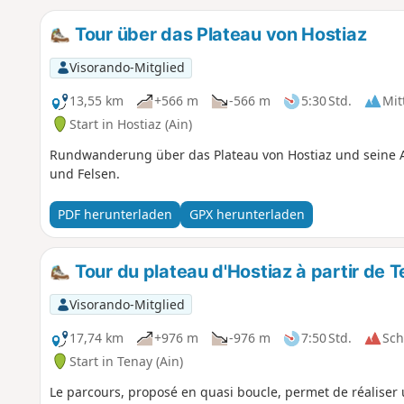
Tour über das Plateau von Hostiaz
Visorando-Mitglied
13,55 km
+566 m
-566 m
5:30 Std.
Mit
Start in Hostiaz (Ain)
Rundwanderung über das Plateau von Hostiaz und seine 
und Felsen.
PDF herunterladen
GPX herunterladen
Tour du plateau d'Hostiaz à partir de 
Visorando-Mitglied
17,74 km
+976 m
-976 m
7:50 Std.
Sc
Start in Tenay (Ain)
Le parcours, proposé en quasi boucle, permet de réaliser 