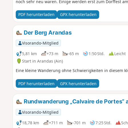
noch sehr neu waren. Einige werden erst zum Dorffest am 
PDF herunterladen
GPX herunterladen
Der Berg Arandas
Visorando-Mitglied
5,81 km
+73 m
-65 m
1:50 Std.
Leicht
Start in Arandas (Ain)
Eine kleine Wanderung ohne Schwierigkeiten in diesem kl
PDF herunterladen
GPX herunterladen
Rundwanderung „Calvaire de Portes” 
Visorando-Mitglied
18,78 km
+711 m
-701 m
7:25 Std.
Sc