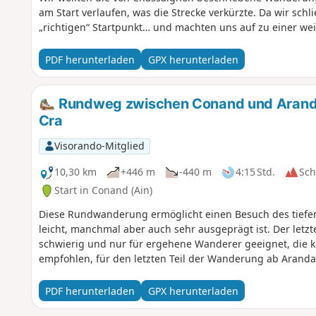
am Start verlaufen, was die Strecke verkürzte. Da wir sch
„richtigen“ Startpunkt… und machten uns auf zu einer we
PDF herunterladen
GPX herunterladen
Rundweg zwischen Conand und Arandas
Cra
Visorando-Mitglied
10,30 km
+446 m
-440 m
4:15 Std.
Sc
Start in Conand (Ain)
Diese Rundwanderung ermöglicht einen Besuch des tiefen,
leicht, manchmal aber auch sehr ausgeprägt ist. Der letz
schwierig und nur für ergehene Wanderer geeignet, die 
empfohlen, für den letzten Teil der Wanderung ab Aranda
PDF herunterladen
GPX herunterladen