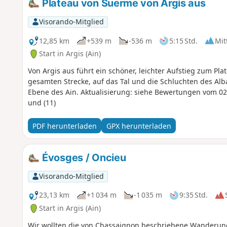
Plateau von Suerme von Argis aus
Visorando-Mitglied
12,85 km
+539 m
-536 m
5:15 Std.
Mit
Start in Argis (Ain)
Von Argis aus führt ein schöner, leichter Aufstieg zum Pla
gesamten Strecke, auf das Tal und die Schluchten des Al
Ebene des Ain. Aktualisierung: siehe Bewertungen vom 02
und (11)
PDF herunterladen
GPX herunterladen
Évosges / Oncieu
Visorando-Mitglied
23,13 km
+1 034 m
-1 035 m
9:35 Std.
Start in Argis (Ain)
Wir wollten die von Chassaignon beschriebene Wanderung