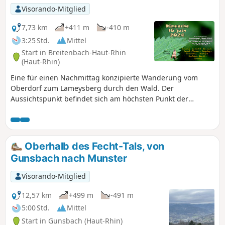
Visorando-Mitglied
7,73 km
+411 m
-410 m
3:25 Std.
Mittel
Start in Breitenbach-Haut-Rhin
(Haut-Rhin)
Eine für einen Nachmittag konzipierte Wanderung vom
Oberdorf zum Lameysberg durch den Wald. Der
Aussichtspunkt befindet sich am höchsten Punkt der
Wanderung. Der Rückweg führt ebenfalls durch das
Unterholz, mit der Möglichkeit, sich im Bergbauerngasthof
Christlesgut zu stärken.
Oberhalb des Fecht-Tals, von
Gunsbach nach Munster
Visorando-Mitglied
12,57 km
+499 m
-491 m
5:00 Std.
Mittel
Start in Gunsbach (Haut-Rhin)