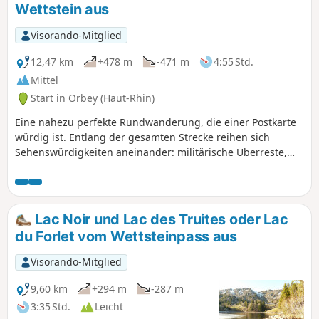
Wettstein aus
Visorando-Mitglied
12,47 km
+478 m
-471 m
4:55 Std.
Mittel
Start in Orbey (Haut-Rhin)
Eine nahezu perfekte Rundwanderung, die einer Postkarte
würdig ist. Entlang der gesamten Strecke reihen sich
Sehenswürdigkeiten aneinander: militärische Überreste,
historische Stätten, beeindruckende Felsen mit
bemerkenswerten Formen, grandiose Ausblicke und
atemberaubende Landschaften sind garantiert. Zwischen
dem Col du Wettstein, dem Rain des Chênes, dem Dorf
Lac Noir und Lac des Truites oder Lac
Basses-Huttes, dem kleinen Gebirgspass Collet du Linge,
du Forlet vom Wettsteinpass aus
dem Schratzmaennele und dem Glasborn, auf
Wanderwegen und kleinen Waldwegen, durch
Visorando-Mitglied
charakteristische Dörfer, vorbei an authentischen
Bergbauerngasthöfen und mit herrlichen Ausblicken auf
9,60 km
+294 m
-287 m
die Vogesen-Bergkämme – jeder Kilometer hält neue
3:35 Std.
Leicht
Entdeckungen bereit. Eine Rundwanderung, bei der alles