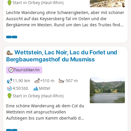
Start in Orbey (Haut-Rhin)
vereint ist: Natur, Geschichte, Kulturerbe, Gastronomie und
außergewöhnliche Landschaften – für ein ebenso
Leichte Wanderung ohne Schwierigkeiten, aber mit schöner
abwechslungsreiches wie unvergessliches Erlebnis.
Aussicht auf das Keysersberg-Tal im Osten und die
Bergkämme im Westen. Rund um den Lac des Truites findet
man immer einen Platz in der Sonne für ein Picknick. Die
Auberge du Lac Noir heißt Sie zu einer Pause willkommen,
der Bergbauerngasthof du Forlet ab Ende April.
Verpflegung ist auch im Bergbauerngasthof Mussmiss
Wettstein, Lac Noir, Lac du Forlet und
möglich, der bei der Ankunft am Wettsteinpass gut
Bergbauerngasthof du Musmiss
ausgeschildert ist.
Touristiker/in
11,90 km
+510 m
-507 m
4:50 Std.
Mittel
Start in Orbey (Haut-Rhin)
Eine schöne Wanderung ab dem Col du
Wettstein mit anspruchsvollen
Aufstiegen bis zum Kamm oberhalb des
Lac Noir und des Lac Forlet, einem
Abstieg zum Forlet, bei dem Vorsicht