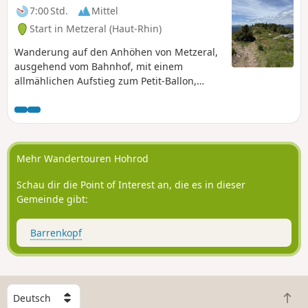
7:00 Std.
Mittel
Start in Metzeral (Haut-Rhin)
Wanderung auf den Anhöhen von Metzeral,
ausgehend vom Bahnhof, mit einem
allmählichen Aufstieg zum Petit-Ballon,
bevor Sie den Kamm des Steinberg und den
Grothkopf erreichen und über den Hang von
Brietenbach wieder zum Dorf
hinuntersteigen. Entlang der gesamten
Strecke genießen Sie schöne Ausblicke auf
Mehr Wandertouren Hohrod
die umliegenden Hügel oder die Dörfer im
Tal.
Schau dir die Point of Interest an, die es in dieser
Gemeinde gibt:
Barrenkopf
W
Z
ä