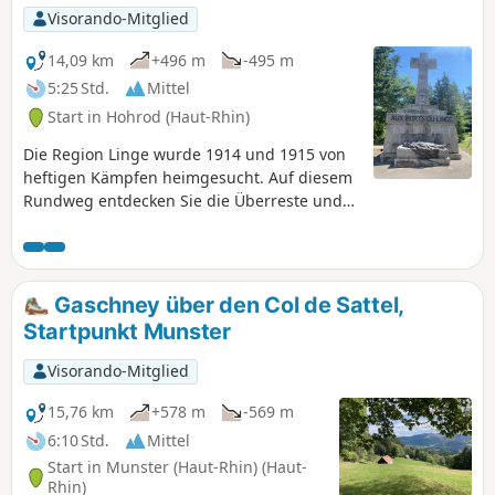
Visorando-Mitglied
14,09 km
+496 m
-495 m
5:25 Std.
Mittel
Start in Hohrod (Haut-Rhin)
Die Region Linge wurde 1914 und 1915 von
heftigen Kämpfen heimgesucht. Auf diesem
Rundweg entdecken Sie die Überreste und
Spuren, die noch immer deutlich auf dem
Boden zu sehen sind. Auf diesem knapp 2
km langen Abschnitt der Front Linge-
Barrenkopf fand zwischen dem 20. Juli und
Gaschney über den Col de Sattel,
dem 16. Oktober 1915 eine der blutigsten
Startpunkt Munster
Schlachten des Ersten Weltkriegs in den
Vogesen statt. Sie kostete mehr als17.000
Visorando-Mitglied
jungen französischen und deutschen
Soldaten das Leben.
15,76 km
+578 m
-569 m
6:10 Std.
Mittel
Start in Munster (Haut-Rhin) (Haut-
Rhin)