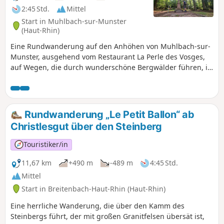
2:45 Std.
Mittel
Start in Muhlbach-sur-Munster
(Haut-Rhin)
Eine Rundwanderung auf den Anhöhen von Muhlbach-sur-
Munster, ausgehend vom Restaurant La Perle des Vosges,
auf Wegen, die durch wunderschöne Bergwälder führen, in
Richtung Col du Sattel und zur ehemaligen Frontlinie des
Ersten Weltkriegs.
Rundwanderung „Le Petit Ballon“ ab
Christlesgut über den Steinberg
Touristiker/in
11,67 km
+490 m
-489 m
4:45 Std.
Mittel
Start in Breitenbach-Haut-Rhin (Haut-Rhin)
Eine herrliche Wanderung, die über den Kamm des
Steinbergs führt, der mit großen Granitfelsen übersät ist,