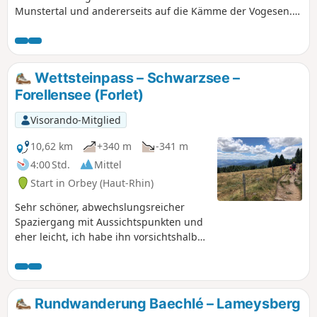
Munstertal und andererseits auf die Kämme der Vogesen.
Die zahlreichen Picknickmöglichkeiten rund um den Lac des
Truites (Lac Forlet), die Beobachtung von Forellen sowie die
Gastfreundschaft der Ferme Auberge sorgen für einen
angenehmen Ausflug.
Wettsteinpass – Schwarzsee –
Forellensee (Forlet)
Visorando-Mitglied
10,62 km
+340 m
-341 m
4:00 Std.
Mittel
Start in Orbey (Haut-Rhin)
Sehr schöner, abwechslungsreicher
Spaziergang mit Aussichtspunkten und
eher leicht, ich habe ihn vorsichtshalber
als mittelschwer eingestuft.
Rundwanderung Baechlé – Lameysberg