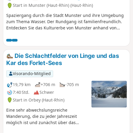
Start in Munster (Haut-Rhin) (Haut-Rhin)
Spaziergang durch die Stadt Munster und ihre Umgebung
zum Thema Wasser. Der Rundgang ist familienfreundlich.
Entdecken Sie das Kulturerbe von Munster anhand von
etwa zwanzig spielerischen und lehrreichen Tafeln, die
entlang der Strecke aufgestellt sind. Verweilen Sie
insbesondere bei den alten Waschhäusern. Der
Spaziergang bietet zudem die Gelegenheit, die noch in
Die Schlachtfelder von Linge und das
Betrieb befindlichen Wasserkraftwerke zu sehen.
Kar des Forlet-Sees
Visorando-Mitglied
19,79 km
+706 m
-705 m
7:40 Std.
Schwer
Start in Orbey (Haut-Rhin)
Eine sehr abwechslungsreiche
Wanderung, die zu jeder Jahreszeit
möglich ist und zunächst über das
Schlachtfeld von Linge führt, wo Sie die