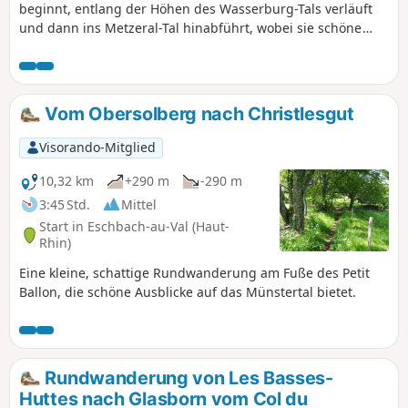
beginnt, entlang der Höhen des Wasserburg-Tals verläuft
und dann ins Metzeral-Tal hinabführt, wobei sie schöne
Ausblicke auf die Bergrücken bietet. Entlang der Route trifft
man auf einige Überreste von Bauwerken aus dem Ersten
und Zweiten Weltkrieg.
Vom Obersolberg nach Christlesgut
Visorando-Mitglied
10,32 km
+290 m
-290 m
3:45 Std.
Mittel
Start in Eschbach-au-Val (Haut-
Rhin)
Eine kleine, schattige Rundwanderung am Fuße des Petit
Ballon, die schöne Ausblicke auf das Münstertal bietet.
Rundwanderung von Les Basses-
Huttes nach Glasborn vom Col du