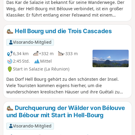
Das Kar de Salazie ist bekannt für seine Wanderwege. Der
Weg, der Hell-Bourg mit Bélouve verbindet, ist ein großer
Klassiker. Er führt entlang einer Felswand mit einem
Höhenunterschied von etwa 500 m hinauf. Der Aufstieg
erfolgt oft in Serpentinen und ist selten schwierig, obwohl
Hell Bourg und die Trois Cascades
fast die gesamte Strecke über ein Gefälle besteht. Ein
großer Teil der Wanderung führt durch Unterholz. Dieser
Visorando-Mitglied
Aufstieg bietet jedoch herrliche Ausblicke auf den
gesamten Kar, mit einem Feuerwerk an Aussichten am Ende
6,34 km
+332 m
-333 m
der Wanderung in der Herberge.
2:45 Std.
Mittel
Start in Salazie (La Réunion)
Das Dorf Hell Bourg gehört zu den schönsten der Insel.
Viele Touristen kommen eigens hierher, um die
wunderschönen kreolischen Häuser und ihre Guétali zu
besichtigen. Das Dorf beherbergt zahlreiche Museen und
bietet vielfältige Unterkunftsmöglichkeiten. Diese
Durchquerung der Wälder von Bélouve
Rundwanderung führt an den wichtigsten
und Bébour mit Start in Hell-Bourg
Sehenswürdigkeiten des Dorfes vorbei, ist
familienfreundlich und die einzige Schwierigkeit besteht in
Visorando-Mitglied
der Hin- und Rückwanderung zu den Trois Cascades: Der