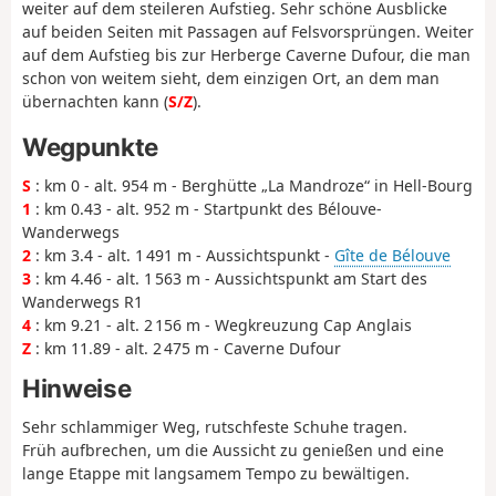
weiter auf dem steileren Aufstieg. Sehr schöne Ausblicke
auf beiden Seiten mit Passagen auf Felsvorsprüngen. Weiter
auf dem Aufstieg bis zur Herberge Caverne Dufour, die man
schon von weitem sieht, dem einzigen Ort, an dem man
übernachten kann (
S/Z
).
Wegpunkte
S
: km 0 - alt. 954 m - Berghütte „La Mandroze“ in Hell-Bourg
1
: km 0.43 - alt. 952 m - Startpunkt des Bélouve-
Wanderwegs
2
: km 3.4 - alt. 1 491 m - Aussichtspunkt -
Gîte de Bélouve
3
: km 4.46 - alt. 1 563 m - Aussichtspunkt am Start des
Wanderwegs R1
4
: km 9.21 - alt. 2 156 m - Wegkreuzung Cap Anglais
Z
: km 11.89 - alt. 2 475 m - Caverne Dufour
Hinweise
Sehr schlammiger Weg, rutschfeste Schuhe tragen.
Früh aufbrechen, um die Aussicht zu genießen und eine
lange Etappe mit langsamem Tempo zu bewältigen.