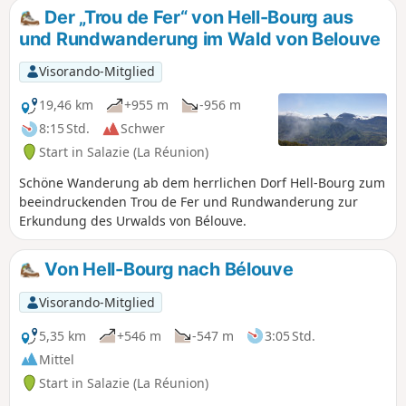
Der „Trou de Fer“ von Hell-Bourg aus
und Rundwanderung im Wald von Belouve
Visorando-Mitglied
19,46 km
+955 m
-956 m
8:15 Std.
Schwer
Start in Salazie (La Réunion)
Schöne Wanderung ab dem herrlichen Dorf Hell-Bourg zum
beeindruckenden Trou de Fer und Rundwanderung zur
Erkundung des Urwalds von Bélouve.
Von Hell-Bourg nach Bélouve
Visorando-Mitglied
5,35 km
+546 m
-547 m
3:05 Std.
Mittel
Start in Salazie (La Réunion)