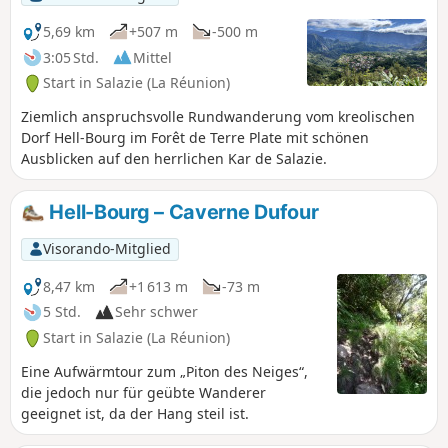
5,69 km
+507 m
-500 m
3:05 Std.
Mittel
Start in Salazie (La Réunion)
Ziemlich anspruchsvolle Rundwanderung vom kreolischen
Dorf Hell-Bourg im Forêt de Terre Plate mit schönen
Ausblicken auf den herrlichen Kar de Salazie.
Hell-Bourg – Caverne Dufour
Visorando-Mitglied
8,47 km
+1 613 m
-73 m
5 Std.
Sehr schwer
Start in Salazie (La Réunion)
Eine Aufwärmtour zum „Piton des Neiges“,
die jedoch nur für geübte Wanderer
geeignet ist, da der Hang steil ist.