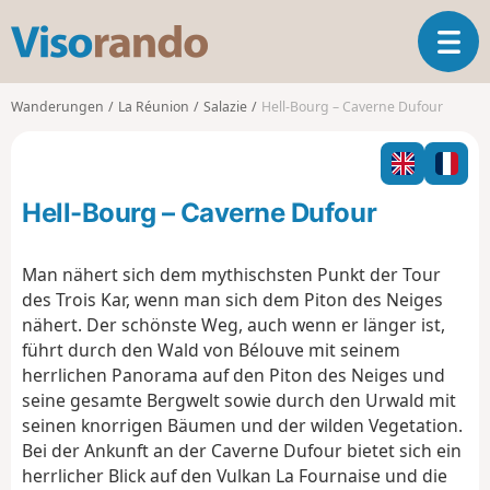
V
T
i
o
s
g
o
Wanderungen
La Réunion
Salazie
Hell-Bourg – Caverne Dufour
g
r
l
a
e
n
n
d
Hell-Bourg – Caverne Dufour
a
o
v
i
Man nähert sich dem mythischsten Punkt der Tour
g
des Trois Kar, wenn man sich dem Piton des Neiges
a
nähert. Der schönste Weg, auch wenn er länger ist,
t
führt durch den Wald von Bélouve mit seinem
i
o
herrlichen Panorama auf den Piton des Neiges und
n
seine gesamte Bergwelt sowie durch den Urwald mit
seinen knorrigen Bäumen und der wilden Vegetation.
Bei der Ankunft an der Caverne Dufour bietet sich ein
herrlicher Blick auf den Vulkan La Fournaise und die