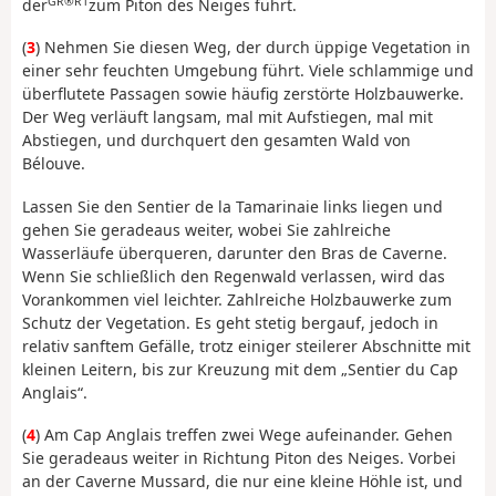
GR®R1
der
zum Piton des Neiges führt.
(
3
) Nehmen Sie diesen Weg, der durch üppige Vegetation in
einer sehr feuchten Umgebung führt. Viele schlammige und
überflutete Passagen sowie häufig zerstörte Holzbauwerke.
Der Weg verläuft langsam, mal mit Aufstiegen, mal mit
Abstiegen, und durchquert den gesamten Wald von
Bélouve.
Lassen Sie den Sentier de la Tamarinaie links liegen und
gehen Sie geradeaus weiter, wobei Sie zahlreiche
Wasserläufe überqueren, darunter den Bras de Caverne.
Wenn Sie schließlich den Regenwald verlassen, wird das
Vorankommen viel leichter. Zahlreiche Holzbauwerke zum
Schutz der Vegetation. Es geht stetig bergauf, jedoch in
relativ sanftem Gefälle, trotz einiger steilerer Abschnitte mit
kleinen Leitern, bis zur Kreuzung mit dem „Sentier du Cap
Anglais“.
(
4
) Am Cap Anglais treffen zwei Wege aufeinander. Gehen
Sie geradeaus weiter in Richtung Piton des Neiges. Vorbei
an der Caverne Mussard, die nur eine kleine Höhle ist, und