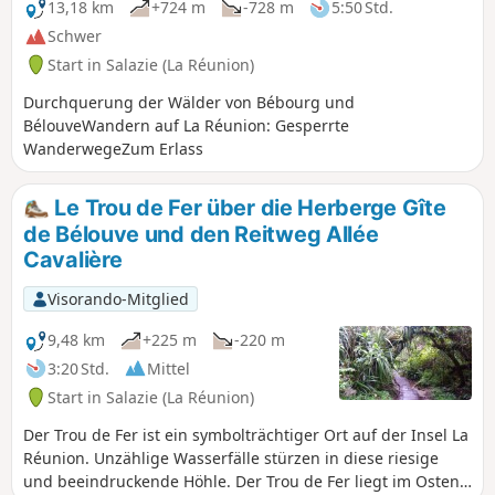
Aufstieg ist sportlich, aber kurz und die Lage bezaubernd.
13,18 km
+724 m
-728 m
5:50 Std.
Schwer
Start in Salazie (La Réunion)
Durchquerung der Wälder von Bébourg und
BélouveWandern auf La Réunion: Gesperrte
WanderwegeZum Erlass
Le Trou de Fer über die Herberge Gîte
de Bélouve und den Reitweg Allée
Cavalière
Visorando-Mitglied
9,48 km
+225 m
-220 m
3:20 Std.
Mittel
Start in Salazie (La Réunion)
Der Trou de Fer ist ein symbolträchtiger Ort auf der Insel La
Réunion. Unzählige Wasserfälle stürzen in diese riesige
und beeindruckende Höhle. Der Trou de Fer liegt im Osten