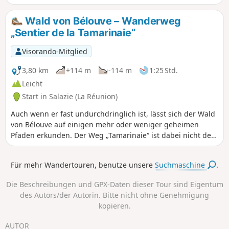
von La Réunion und ist einer der regenreichsten Orte der
Insel! Er ist von Bras-Panon und vom Wald von Bélouve aus
Wald von Bélouve – Wanderweg
erreichbar. Von diesem dichten Wald aus gibt es drei
„Sentier de la Tamarinaie“
Zugänge: über den Wanderweg Trou de Fer, den Reitweg
oder den Wanderweg École Normale.
Visorando-Mitglied
3,80 km
+114 m
-114 m
1:25 Std.
Leicht
Start in Salazie (La Réunion)
Auch wenn er fast undurchdringlich ist, lässt sich der Wald
von Bélouve auf einigen mehr oder weniger geheimen
Pfaden erkunden. Der Weg „Tamarinaie“ ist dabei nicht der
uninteressanteste. Diese Rundwanderung, die an der
Berghütte von Bélouve beginnt, ermöglicht es, den Kar de
Für mehr Wandertouren, benutze unsere
Suchmaschine
.
Salazie von oben zu überblicken und durch den Urwald
zum Ausgangspunkt zurückzukehren. Achtung: Stand
Die Beschreibungen und GPX-Daten dieser Tour sind Eigentum
24.06.26 ist dieser Weg möglicherweise nicht mehr
des Autors/der Autorin. Bitte nicht ohne Genehmigung
begehbar.
kopieren.
AUTOR