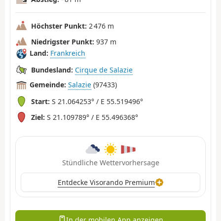
Höchster Punkt:
2 476 m
Niedrigster Punkt:
937 m
Land:
Frankreich
Bundesland:
Cirque de Salazie
Gemeinde:
Salazie
(97433)
Start:
S 21.064253° / E 55.519496°
Ziel:
S 21.109789° / E 55.496368°
Stündliche Wettervorhersage
Entdecke Visorando Premium
In der mobilen App anzeigen