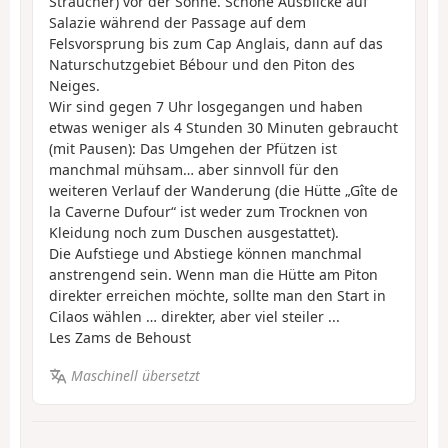
Sträucher) vor der Sonne. Schöne Ausblicke auf
Salazie während der Passage auf dem
Felsvorsprung bis zum Cap Anglais, dann auf das
Naturschutzgebiet Bébour und den Piton des
Neiges.
Wir sind gegen 7 Uhr losgegangen und haben
etwas weniger als 4 Stunden 30 Minuten gebraucht
(mit Pausen): Das Umgehen der Pfützen ist
manchmal mühsam… aber sinnvoll für den
weiteren Verlauf der Wanderung (die Hütte „Gîte de
la Caverne Dufour“ ist weder zum Trocknen von
Kleidung noch zum Duschen ausgestattet).
Die Aufstiege und Abstiege können manchmal
anstrengend sein. Wenn man die Hütte am Piton
direkter erreichen möchte, sollte man den Start in
Cilaos wählen … direkter, aber viel steiler ...
Les Zams de Behoust
Maschinell übersetzt