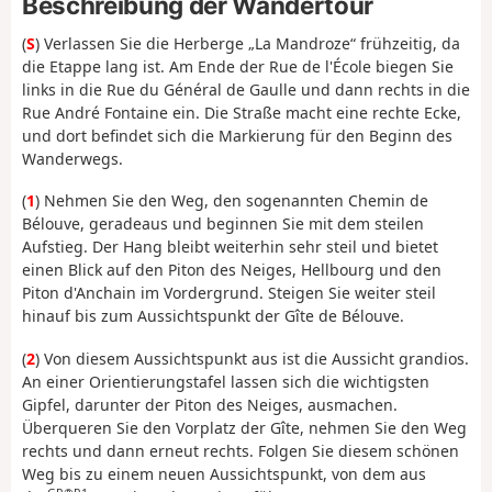
Beschreibung der Wandertour
(
S
) Verlassen Sie die Herberge „La Mandroze“ frühzeitig, da
die Etappe lang ist. Am Ende der Rue de l'École biegen Sie
links in die Rue du Général de Gaulle und dann rechts in die
Rue André Fontaine ein. Die Straße macht eine rechte Ecke,
und dort befindet sich die Markierung für den Beginn des
Wanderwegs.
(
1
) Nehmen Sie den Weg, den sogenannten Chemin de
Bélouve, geradeaus und beginnen Sie mit dem steilen
Aufstieg. Der Hang bleibt weiterhin sehr steil und bietet
einen Blick auf den Piton des Neiges, Hellbourg und den
Piton d'Anchain im Vordergrund. Steigen Sie weiter steil
hinauf bis zum Aussichtspunkt der Gîte de Bélouve.
(
2
) Von diesem Aussichtspunkt aus ist die Aussicht grandios.
An einer Orientierungstafel lassen sich die wichtigsten
Gipfel, darunter der Piton des Neiges, ausmachen.
Überqueren Sie den Vorplatz der Gîte, nehmen Sie den Weg
rechts und dann erneut rechts. Folgen Sie diesem schönen
Weg bis zu einem neuen Aussichtspunkt, von dem aus