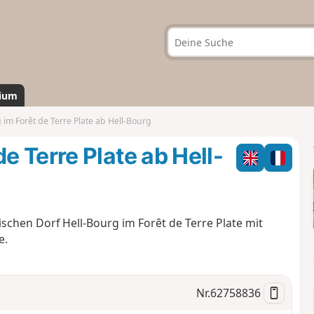
ium
 Forêt de Terre Plate ab Hell-Bourg
 Terre Plate ab Hell-
chen Dorf Hell-Bourg im Forêt de Terre Plate mit
e.
Nr.
62758836