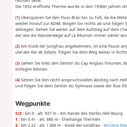
rechten Seite.
Die 1852 eröffnete Therme wurde in den 1930er Jahren stil
(
1
) Überqueren Sie den Fluss Bras-Sec zu Fuß, da die Meta
wieder hinauf zur RD48. Biegen Sie rechts ab und folgen Si
abbiegen. Gehen Sie weiter auf dem Aufstieg auf dem Ch
der wie die Wanderwege auf La Réunion immer steiler wir
(
2
) Am Kiosk der Jungfrau angekommen, ist eine Pause an
und den Kar de Salazie.
Folgen Sie dem Weg weiter in Richtu
(
3
) Gehen Sie links den Sentier du Cap Anglais hinunter, 
einlegen können.
(
4
) Setzen Sie den recht anspruchsvollen Abstieg nach Hel
und folgen Sie dem Sentier du Gymnase sowie der Rue O
Wegpunkte
S/Z
: km 0 - alt. 937 m - Am Rande des Dorfes Hell-Bourg
1
: km 0.41 - alt. 886 m - Ehemalige Thermen
2
: km 2.22 - alt. 1 300 m - Kiosk der Jungfrau -
Anciens the