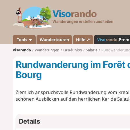
V
i
s
o
r
a
Tools
Wandertouren
Hilfe ↗
Viso
rando
Prem
n
Visorando
Wanderungen
La Réunion
Salazie
Rundwanderung im
d
o
Rundwanderung im Forêt de
Bourg
Ziemlich anspruchsvolle Rundwanderung vom kreolis
schönen Ausblicken auf den herrlichen Kar de Salazi
Details