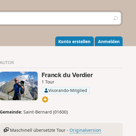
S
u
c
h
e
Konto erstellen
Anmelden
n
AUTOR
Franck du Verdier
1 Tour
Visorando-Mitglied
Gemeinde:
Saint-Bernard (01600)
Maschinell übersetzte Tour -
Originalversion