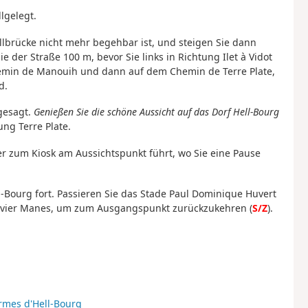
lgelegt.
llbrücke nicht mehr begehbar ist, und steigen Sie dann
e der Straße 100 m, bevor Sie links in Richtung Ilet à Vidot
emin de Manouih und dann auf dem Chemin de Terre Plate,
d.
gesagt.
Genießen Sie die schöne Aussicht auf das Dorf Hell-Bourg
ng Terre Plate.
der zum Kiosk am Aussichtspunkt führt, wo Sie eine Pause
l-Bourg fort. Passieren Sie das Stade Paul Dominique Huvert
livier Manes, um zum Ausgangspunkt zurückzukehren (
S/Z
).
rmes d'Hell-Bourg