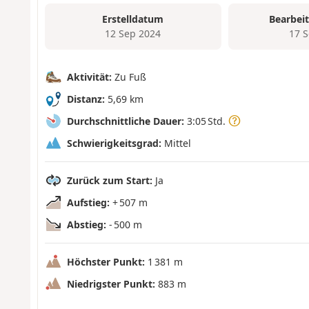
Erstelldatum
Bearbei
12 Sep 2024
17 
Aktivität:
Zu Fuß
Distanz:
5,69 km
Durchschnittliche Dauer:
3:05 Std.
Schwierigkeitsgrad:
Mittel
Zurück zum Start:
Ja
Aufstieg:
+ 507 m
Abstieg:
- 500 m
Höchster Punkt:
1 381 m
Niedrigster Punkt:
883 m