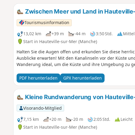
Zwischen Meer und Land in Hauteville
Tourismusinformation
13,02 km
+39 m
-44 m
3:50 Std.
Mittel
Start in Hauteville-sur-Mer (Manche)
Halten Sie die Augen offen und erkunden Sie diese herrli
Ausblicke erwarten! Mit den Kanalinseln vor der Küste u
Wanderung ideal, um die Küste und ihre Umgebung zu g
PDF herunterladen
GPX herunterladen
Kleine Rundwanderung von Hauteville
Visorando-Mitglied
7,15 km
+20 m
-20 m
2:05 Std.
Leicht
Start in Hauteville-sur-Mer (Manche)