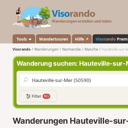
V
i
s
o
r
a
Tools
Wandertouren
Hilfe ↗
Viso
rando
Prem
n
Visorando
Wanderungen
Normandie
Manche
Hauteville-sur-
d
o
Wanderung suchen: Hauteville-sur-
Filter
NEU
Wanderungen Hauteville-sur