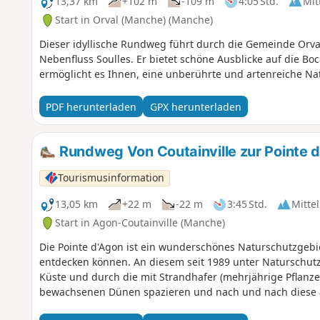
13,37 km
+102 m
-109 m
4:05 Std.
Mit
Start in Orval (Manche) (Manche)
Dieser idyllische Rundweg führt durch die Gemeinde Orv
Nebenfluss Soulles. Er bietet schöne Ausblicke auf die B
ermöglicht es Ihnen, eine unberührte und artenreiche Na
PDF herunterladen
GPX herunterladen
Rundweg Von Coutainville zur Pointe 
Tourismusinformation
13,05 km
+22 m
-22 m
3:45 Std.
Mittel
Start in Agon-Coutainville (Manche)
Die Pointe d'Agon ist ein wunderschönes Naturschutzgebi
entdecken können. An diesem seit 1989 unter Naturschutz
Küste und durch die mit Strandhafer (mehrjährige Pflanz
bewachsenen Dünen spazieren und nach und nach diese 