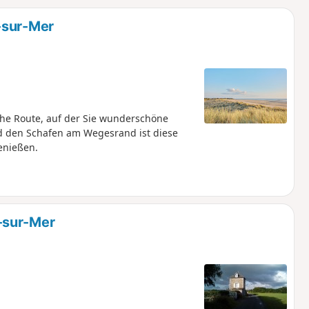
u
n
-sur-Mer
m
che Route, auf der Sie wunderschöne
nd den Schafen am Wegesrand ist diese
enießen.
-sur-Mer