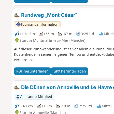
Rundweg „Mont César“
Tourismusinformation
11,41 km
+65 m
-67 m
3:25 Std.
Mittel
Start in Montmartin-sur-Mer (Manche)
Auf dieser Rundwanderung ist es vor allem die Ruhe, die
Küstenheide in seinem eigenen Tempo und entdeckt dabei 
verbergen.
PDF herunterladen
GPX herunterladen
Die Dünen von Annoville und Le Havre 
Visorando-Mitglied
8,40 km
+10 m
-10 m
2:25 Std.
Mittel
Start in Annoville (Manche)