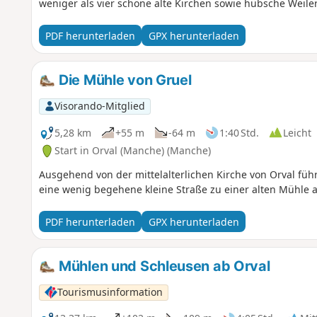
weniger als vier schöne alte Kirchen sowie hübsche Weile
PDF herunterladen
GPX herunterladen
Die Mühle von Gruel
Visorando-Mitglied
5,28 km
+55 m
-64 m
1:40 Std.
Leicht
Start in Orval (Manche) (Manche)
Ausgehend von der mittelalterlichen Kirche von Orval fü
eine wenig begehene kleine Straße zu einer alten Mühle a
PDF herunterladen
GPX herunterladen
Mühlen und Schleusen ab Orval
Tourismusinformation