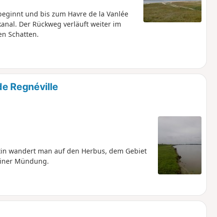
eginnt und bis zum Havre de la Vanlée
anal. Der Rückweg verläuft weiter im
n Schatten.
de Regnéville
ntin wandert man auf den Herbus, dem Gebiet
seiner Mündung.