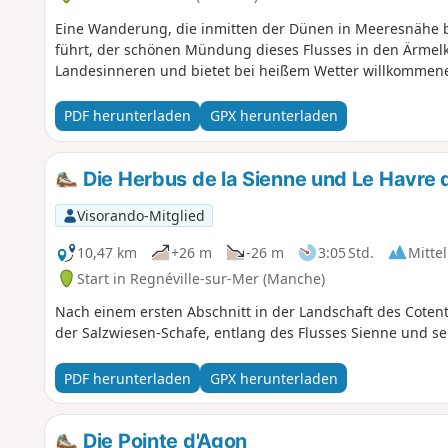
Eine Wanderung, die inmitten der Dünen in Meeresnähe b
führt, der schönen Mündung dieses Flusses in den Ärmelk
Landesinneren und bietet bei heißem Wetter willkommene
PDF herunterladen
GPX herunterladen
Die Herbus de la Sienne und Le Havre 
Visorando-Mitglied
10,47 km
+26 m
-26 m
3:05 Std.
Mittel
Start in Regnéville-sur-Mer (Manche)
Nach einem ersten Abschnitt in der Landschaft des Cote
der Salzwiesen-Schafe, entlang des Flusses Sienne und 
PDF herunterladen
GPX herunterladen
Die Pointe d'Agon