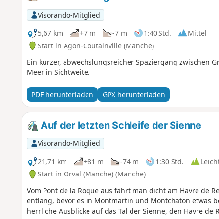
Visorando-Mitglied
5,67 km
+7 m
-7 m
1:40 Std.
Mittel
Start in Agon-Coutainville (Manche)
Ein kurzer, abwechslungsreicher Spaziergang zwischen 
Meer in Sichtweite.
PDF herunterladen
GPX herunterladen
Auf der letzten Schleife der Sienne
Visorando-Mitglied
21,71 km
+81 m
-74 m
1:30 Std.
Leich
Start in Orval (Manche) (Manche)
Vom Pont de la Roque aus fährt man dicht am Havre de R
entlang, bevor es in Montmartin und Montchaton etwas b
herrliche Ausblicke auf das Tal der Sienne, den Havre de R