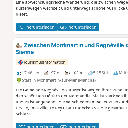
Eine abwechslungsreiche Wanderung, die zwischen Wege
Küstenwegen wechselt und unterwegs schöne Ausblicke und
bietet.
PDF herunterladen
GPX herunterladen
Zwischen Montmartin und Regnéville d
Sienne
Tourismusinformation
17,48 km
+97 m
-102 m
5:15 Std.
Mitt
Start in Montmartin-sur-Mer (Manche)
Die Gemeinde Regnéville-sur-Mer ist wegen ihrer Ruhe un
den schönsten Dörfern der Normandie. Sie ist stark von 
und es ist angenehm, die verschiedenen Weiler zu erkunde
Urville, Incleville, Le Rey usw. Entdecken Sie die gesamte
Schätze.
PDF herunterladen
GPX herunterladen