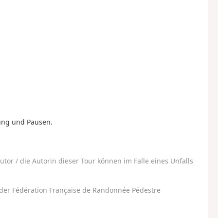
sung und Pausen.
utor / die Autorin dieser Tour können im Falle eines Unfalls
der Fédération Française de Randonnée Pédestre