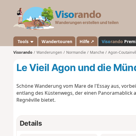
V
i
s
o
r
a
Tools
Wandertouren
Hilfe ↗
Viso
rando
Prem
n
Visorando
Wanderungen
Normandie
Manche
Agon-Coutainvil
d
o
Le Vieil Agon und die Mün
Schöne Wanderung vom Mare de l'Essay aus, vorbei
entlang des Küstenwegs, der einen Panoramablick 
Regnéville bietet.
Details