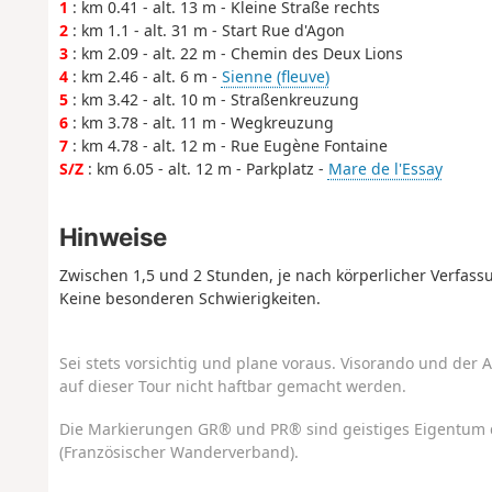
1
: km 0.41 - alt. 13 m - Kleine Straße rechts
2
: km 1.1 - alt. 31 m - Start Rue d'Agon
3
: km 2.09 - alt. 22 m - Chemin des Deux Lions
4
: km 2.46 - alt. 6 m -
Sienne (fleuve)
5
: km 3.42 - alt. 10 m - Straßenkreuzung
6
: km 3.78 - alt. 11 m - Wegkreuzung
7
: km 4.78 - alt. 12 m - Rue Eugène Fontaine
S/Z
: km 6.05 - alt. 12 m - Parkplatz -
Mare de l'Essay
Hinweise
Zwischen 1,5 und 2 Stunden, je nach körperlicher Verfas
Keine besonderen Schwierigkeiten.
Sei stets vorsichtig und plane voraus. Visorando und der A
auf dieser Tour nicht haftbar gemacht werden.
Die Markierungen GR® und PR® sind geistiges Eigentum 
(Französischer Wanderverband).