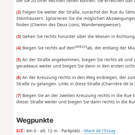
die Sie zu Ihrer Rechten sehen können. Sie erreichen das 
(
2
) Folgen Sie weiter der Straße, zunächst der Rue du Sé
Steinhäusern. Ignorieren Sie die möglichen Abzweigungen 
finden (Chemin des Deux Lions; Wanderwegweiser).
(
3
) Gehen Sie rechts hinunter über die Wiesen in Richtu
GR®223
(
4
) Biegen Sie rechts auf den
ab, der entlang der Mü
(
5
) An der Straße angekommen, biegen Sie rechts ab und 
geradeaus weiter und biegen Sie dann in den ersten sicht
(
6
) An der Kreuzung rechts in den Weg einbiegen, der zum
Straße zu gelangen. Links in diese Straße (Charrière de l
(
7
) Biegen Sie an der zweiten Kreuzung rechts in die Rue
dieser Straße weiter und biegen Sie dann rechts in die Ru
Wegpunkte
S/Z
: km 0 - alt. 12 m - Parkplatz -
Mare de l'Essay