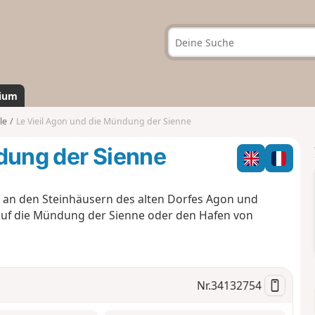
ium
le
Le Vieil Agon und die Mündung der Sienne
dung der Sienne
 an den Steinhäusern des alten Dorfes Agon und
auf die Mündung der Sienne oder den Hafen von
Nr.
34132754