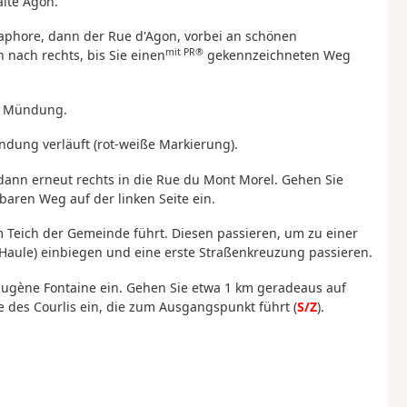
alte Agon.
maphore, dann der Rue d'Agon, vorbei an schönen
mit PR®
nach rechts, bis Sie einen
gekennzeichneten Weg
ng Mündung.
ndung verläuft (rot-weiße Markierung).
dann erneut rechts in die Rue du Mont Morel. Gehen Sie
baren Weg auf der linken Seite ein.
 Teich der Gemeinde führt. Diesen passieren, um zu einer
a Haule) einbiegen und eine erste Straßenkreuzung passieren.
 Eugène Fontaine ein. Gehen Sie etwa 1 km geradeaus auf
e des Courlis ein, die zum Ausgangspunkt führt (
S/Z
).