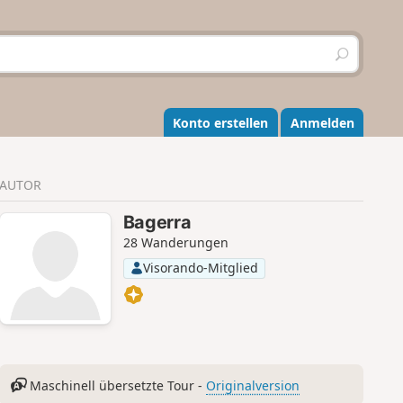
S
u
c
h
e
Konto erstellen
Anmelden
n
AUTOR
Bagerra
28 Wanderungen
Visorando-Mitglied
Maschinell übersetzte Tour -
Originalversion