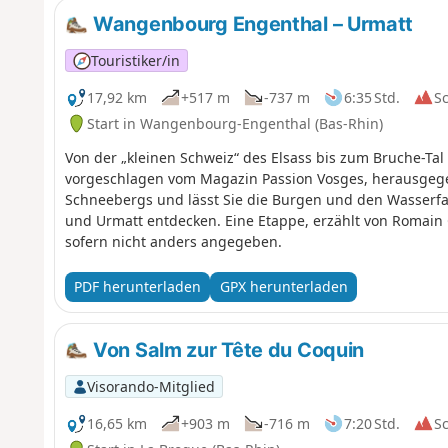
Wangenbourg Engenthal – Urmatt
Touristiker/in
17,92 km
+517 m
-737 m
6:35 Std.
S
Start in Wangenbourg-Engenthal (Bas-Rhin)
Von der „kleinen Schweiz“ des Elsass bis zum Bruche-Ta
vorgeschlagen vom Magazin Passion Vosges, herausgege
Schneebergs und lässt Sie die Burgen und den Wasserf
und Urmatt entdecken. Eine Etappe, erzählt von Romain 
sofern nicht anders angegeben.
PDF herunterladen
GPX herunterladen
Von Salm zur Tête du Coquin
Visorando-Mitglied
16,65 km
+903 m
-716 m
7:20 Std.
S