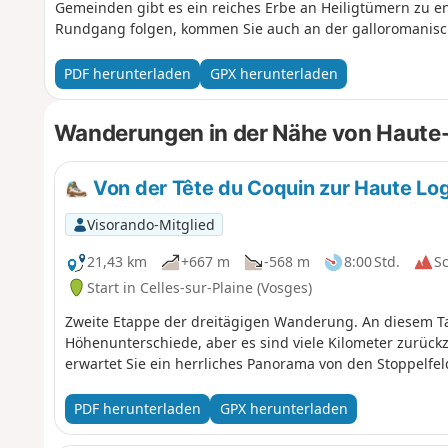
Gemeinden gibt es ein reiches Erbe an Heiligtümern zu 
Rundgang folgen, kommen Sie auch an der galloromanische
PDF herunterladen
GPX herunterladen
Wanderungen in der Nähe von Haute-
Von der Tête du Coquin zur Haute Lo
Visorando-Mitglied
21,43 km
+667 m
-568 m
8:00 Std.
S
Start in Celles-sur-Plaine (Vosges)
Zweite Etappe der dreitägigen Wanderung. An diesem Ta
Höhenunterschiede, aber es sind viele Kilometer zurüc
erwartet Sie ein herrliches Panorama von den Stoppelfel
PDF herunterladen
GPX herunterladen