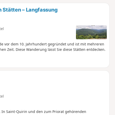
u
n
n Stätten – Langfassung
m
tel
rde vor dem 10. Jahrhundert gegründet und ist mit mehreren
chen Zeit. Diese Wanderung lässt Sie diese Stätten entdecken.
tel
”. In Saint-Quirin und den zum Priorat gehörenden