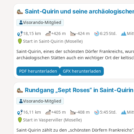
Saint-Quirin und seine archäologische
Visorando-Mitglied
18,15 km
+426 m
-424 m
6:25 Std.
Mit
Start in Saint-Quirin (Moselle)
Saint-Quirin, eines der schönsten Dörfer Frankreichs, wu
archäologischen Stätten auch ein wichtiger Ort der keltis
PDF herunterladen
GPX herunterladen
Rundgang „Sept Roses“ in Saint-Quirin
Visorando-Mitglied
16,11 km
+405 m
-408 m
5:45 Std.
Mit
Start in Vasperviller (Moselle)
Saint-Quirin zählt zu den „schönsten Dörfern Frankreichs