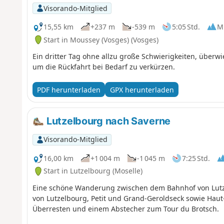
Visorando-Mitglied
15,55 km
+237 m
-539 m
5:05 Std.
Mi
Start in Moussey (Vosges) (Vosges)
Ein dritter Tag ohne allzu große Schwierigkeiten, über
um die Rückfahrt bei Bedarf zu verkürzen.
PDF herunterladen
GPX herunterladen
Lutzelbourg nach Saverne
Visorando-Mitglied
16,00 km
+1 004 m
-1 045 m
7:25 Std.
Start in Lutzelbourg (Moselle)
Eine schöne Wanderung zwischen dem Bahnhof von Lutz
von Lutzelbourg, Petit und Grand-Geroldseck sowie Haut-
Überresten und einem Abstecher zum Tour du Brotsch.