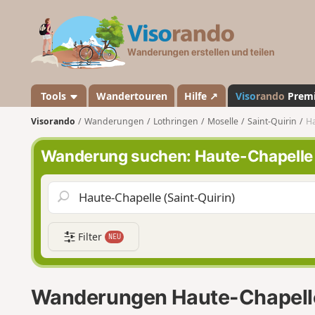
V
i
s
o
r
a
Tools
Wandertouren
Hilfe ↗
Viso
rando
Prem
n
Visorando
Wanderungen
Lothringen
Moselle
Saint-Quirin
Ha
d
o
Wanderung suchen: Haute-Chapelle 
Filter
NEU
Wanderungen Haute-Chapelle