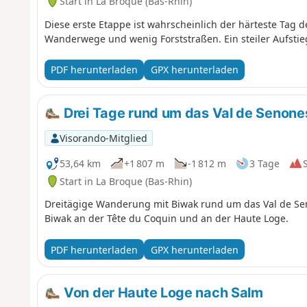
Start in La Broque (Bas-Rhin)
Diese erste Etappe ist wahrscheinlich der härteste Ta
Wanderwege und wenig Forststraßen. Ein steiler Aufstieg
PDF herunterladen
GPX herunterladen
Drei Tage rund um das Val de Senone
Visorando-Mitglied
53,64 km
+1 807 m
-1 812 m
3 Tage
Start in La Broque (Bas-Rhin)
Dreitägige Wanderung mit Biwak rund um das Val de S
Biwak an der Tête du Coquin und an der Haute Loge.
PDF herunterladen
GPX herunterladen
Von der Haute Loge nach Salm