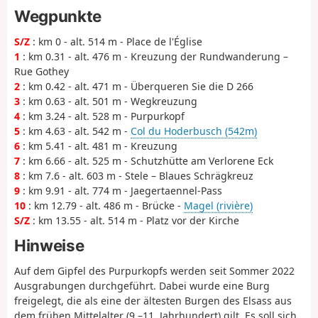
Wegpunkte
S/Z
: km 0 - alt. 514 m - Place de l'Église
1
: km 0.31 - alt. 476 m - Kreuzung der Rundwanderung –
Rue Gothey
2
: km 0.42 - alt. 471 m - Überqueren Sie die D 266
3
: km 0.63 - alt. 501 m - Wegkreuzung
4
: km 3.24 - alt. 528 m - Purpurkopf
5
: km 4.63 - alt. 542 m -
Col du Hoderbusch (542m)
6
: km 5.41 - alt. 481 m - Kreuzung
7
: km 6.66 - alt. 525 m - Schutzhütte am Verlorene Eck
8
: km 7.6 - alt. 603 m - Stele – Blaues Schrägkreuz
9
: km 9.91 - alt. 774 m - Jaegertaennel-Pass
10
: km 12.79 - alt. 486 m - Brücke -
Magel (rivière)
S/Z
: km 13.55 - alt. 514 m - Platz vor der Kirche
Hinweise
Auf dem Gipfel des Purpurkopfs werden seit Sommer 2022
Ausgrabungen durchgeführt. Dabei wurde eine Burg
freigelegt, die als eine der ältesten Burgen des Elsass aus
dem frühen Mittelalter (9.–11. Jahrhundert) gilt. Es soll sich