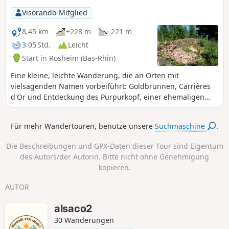
Gemeinde Rosheim, unweit von Grendelbruch.
Visorando-Mitglied
8,45 km
+228 m
-221 m
3:05 Std.
Leicht
Start in Rosheim (Bas-Rhin)
Eine kleine, leichte Wanderung, die an Orten mit
vielsagenden Namen vorbeiführt: Goldbrunnen, Carrières
d'Or und Entdeckung des Purpurkopf, einer ehemaligen
keltischen und römischen Stätte.
Für mehr Wandertouren, benutze unsere
Suchmaschine
.
Die Beschreibungen und GPX-Daten dieser Tour sind Eigentum
des Autors/der Autorin. Bitte nicht ohne Genehmigung
kopieren.
AUTOR
alsaco2
30 Wanderungen