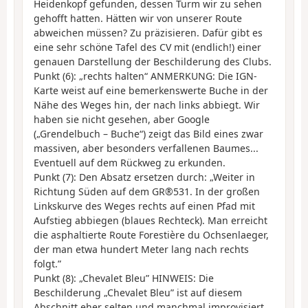
Heidenkopf gefunden, dessen Turm wir zu sehen
gehofft hatten. Hätten wir von unserer Route
abweichen müssen? Zu präzisieren. Dafür gibt es
eine sehr schöne Tafel des CV mit (endlich!) einer
genauen Darstellung der Beschilderung des Clubs.
Punkt (6): „rechts halten“ ANMERKUNG: Die IGN-
Karte weist auf eine bemerkenswerte Buche in der
Nähe des Weges hin, der nach links abbiegt. Wir
haben sie nicht gesehen, aber Google
(„Grendelbuch – Buche“) zeigt das Bild eines zwar
massiven, aber besonders verfallenen Baumes...
Eventuell auf dem Rückweg zu erkunden.
Punkt (7): Den Absatz ersetzen durch: „Weiter in
Richtung Süden auf dem GR®531. In der großen
Linkskurve des Weges rechts auf einen Pfad mit
Aufstieg abbiegen (blaues Rechteck). Man erreicht
die asphaltierte Route Forestière du Ochsenlaeger,
der man etwa hundert Meter lang nach rechts
folgt.”
Punkt (8): „Chevalet Bleu” HINWEIS: Die
Beschilderung „Chevalet Bleu” ist auf diesem
Abschnitt eher selten und manchmal improvisiert