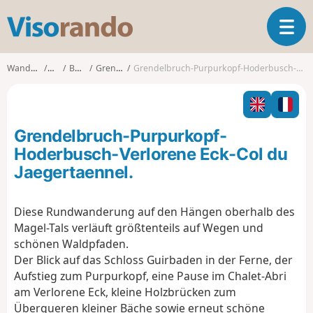
V
T
i
o
s
g
o
Wanderungen
Elsass
Bas-Rhin
Grendelbruch
Grendelbruch-Purpurkopf-Hoderbusch-Verlorene Eck-Col du Jaegertaennel.
g
r
l
a
e
n
n
d
Grendelbruch-Purpurkopf-
a
o
v
Hoderbusch-Verlorene Eck-Col du
i
Jaegertaennel.
g
a
t
Diese Rundwanderung auf den Hängen oberhalb des
i
Magel-Tals verläuft größtenteils auf Wegen und
o
schönen Waldpfaden.
n
Der Blick auf das Schloss Guirbaden in der Ferne, der
Aufstieg zum Purpurkopf, eine Pause im Chalet-Abri
am Verlorene Eck, kleine Holzbrücken zum
Überqueren kleiner Bäche sowie erneut schöne