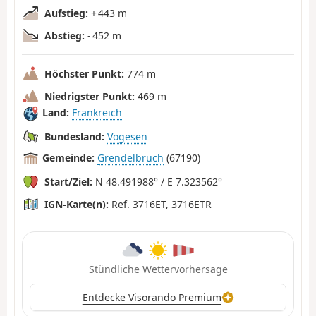
Aufstieg:
+ 443 m
Abstieg:
- 452 m
Höchster Punkt:
774 m
Niedrigster Punkt:
469 m
Land:
Frankreich
Bundesland:
Vogesen
Gemeinde:
Grendelbruch
(67190)
Start/Ziel:
N 48.491988° / E 7.323562°
IGN-Karte(n):
Ref. 3716ET, 3716ETR
Stündliche Wettervorhersage
Entdecke Visorando Premium