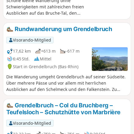
Schöne kleine Wanderung ohne
Schwierigkeiten mit zahlreichen freien
Ausblicken auf das Bruche-Tal, den
Donon, den Steinbruch von Wisches, die
elsässische Rheinebene und die Burg
Rundwanderung um Grendelbruch
Girbaden. Einfache Tour in Bezug auf
Länge und Höhenunterschied mit einer
Visorando-Mitglied
Mischung aus Forstwegen und Pfaden
entweder im Wald oder inmitten der
17,62 km
+613 m
-617 m
Weiden.
6:45 Std.
Mittel
Start in Grendelbruch (Bas-Rhin)
Die Wanderung umgeht Grendelbruch auf seiner Südseite.
Über mehrere Pässe und vor allem mit herrlichen
Ausblicken auf den Schelmeck und den Falkenstein. Zu
Beginn etwas Asphalt (Durchquerung von Grendelbruch),
dann eine Mischung aus Waldwegen, Pfaden durch Wälder
Grendelbruch – Col du Bruchberg –
und Wiesen.
Teufelsloch – Schutzhütte von Marbrière
Visorando-Mitglied