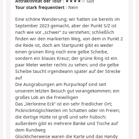
Attraktivität der Tour
: ★★★★☆ Gut
Tour stark frequentiert
: Nein
Eine schöne Wanderung; wir hatten sie bereits im
September 2023 gemacht, aber der Punkt S/Z ist
nach wie vor „schwer“ zu verstehen; schließlich
finden wir den markierten Weg, von dem in Punkt 2
die Rede ist, doch am Startpunkt gibt es weder
einen grünen Ring noch eine gelbe Scheibe,
sondern ein blaues Kreuz; der grüne Ring ist ein
paar Meter weiter rechts zu sehen; und die gelbe
Scheibe taucht irgendwann später auf der Strecke
auf
Die Ausgrabungen am Purpurkopf sind seit
unserem letzten Besuch gut vorangekommen; ein
großes Lob an die Freiwilligen
Das „Verlorene Eck“ ist ein sehr friedlicher Ort;
Picknickmöglichkeiten im Schatten oder im Freien;
die dortige Hütte ist groß und sehr hübsch;
außerdem gibt es mehrere Bänke und Tische auf
dem Rundweg
Glücklicherweise waren die Karte und das Handy