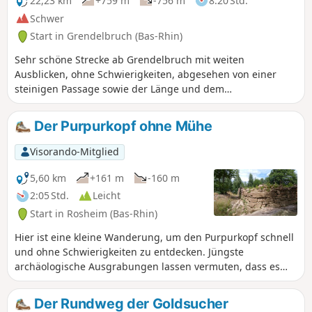
22,23 km
+759 m
-756 m
8:20 Std.
Schwer
Start in Grendelbruch (Bas-Rhin)
Sehr schöne Strecke ab Grendelbruch mit weiten
Ausblicken, ohne Schwierigkeiten, abgesehen von einer
steinigen Passage sowie der Länge und dem
Höhenunterschied!Schöne Schutzhütte „Marbrière“
oberhalb von Wisches, 14 km vom Start entfernt.
Der Purpurkopf ohne Mühe
Visorando-Mitglied
5,60 km
+161 m
-160 m
2:05 Std.
Leicht
Start in Rosheim (Bas-Rhin)
Hier ist eine kleine Wanderung, um den Purpurkopf schnell
und ohne Schwierigkeiten zu entdecken. Jüngste
archäologische Ausgrabungen lassen vermuten, dass es
sich um die älteste Burg des Elsass und nicht um ein
keltisches Lager handelt. Im Internet finden Sie zahlreiche
Der Rundweg der Goldsucher
Informationen und Videos dazu. Sie befindet sich in der