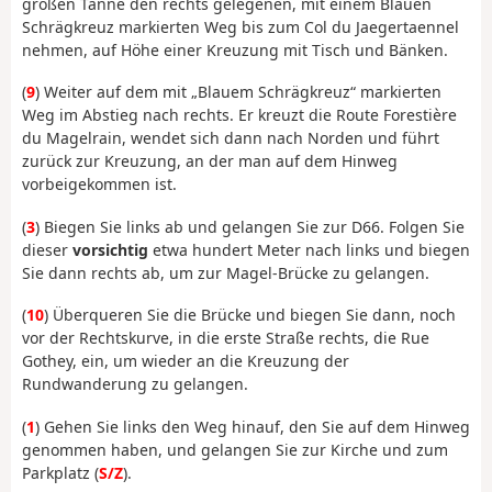
großen Tanne den rechts gelegenen, mit einem Blauen
Schrägkreuz markierten Weg bis zum Col du Jaegertaennel
nehmen, auf Höhe einer Kreuzung mit Tisch und Bänken.
(
9
) Weiter auf dem mit „Blauem Schrägkreuz“ markierten
Weg im Abstieg nach rechts. Er kreuzt die Route Forestière
du Magelrain, wendet sich dann nach Norden und führt
zurück zur Kreuzung, an der man auf dem Hinweg
vorbeigekommen ist.
(
3
) Biegen Sie links ab und gelangen Sie zur D66. Folgen Sie
dieser
vorsichtig
etwa hundert Meter nach links und biegen
Sie dann rechts ab, um zur Magel-Brücke zu gelangen.
(
10
) Überqueren Sie die Brücke und biegen Sie dann, noch
vor der Rechtskurve, in die erste Straße rechts, die Rue
Gothey, ein, um wieder an die Kreuzung der
Rundwanderung zu gelangen.
(
1
) Gehen Sie links den Weg hinauf, den Sie auf dem Hinweg
genommen haben, und gelangen Sie zur Kirche und zum
Parkplatz (
S/Z
).