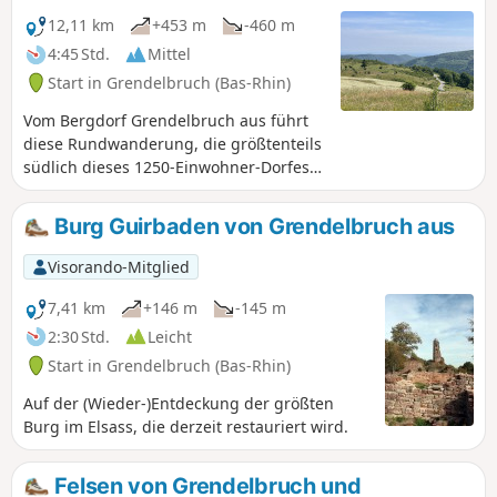
12,11 km
+453 m
-460 m
4:45 Std.
Mittel
Start in Grendelbruch (Bas-Rhin)
Vom Bergdorf Grendelbruch aus führt
diese Rundwanderung, die größtenteils
südlich dieses 1250-Einwohner-Dorfes
verläuft, zum Piton du Falkenstein,
einem herrlichen Felsvorsprung, von
Burg Guirbaden von Grendelbruch aus
dem aus man einen schönen Blick auf
das Bruche-Tal hat. Die Wanderung
Visorando-Mitglied
führt weiter zum Col du Bruchberg,
hinauf durch die Grasbüschel zum
7,41 km
+146 m
-145 m
Signal de Grendelbruch mit seinem
2:30 Std.
Leicht
360°-Panorama und dann durch den
Start in Grendelbruch (Bas-Rhin)
Wald hinauf zum Hohbuhl.
Anschließend führen Sie angenehme
Auf der (Wieder-)Entdeckung der größten
Wege zum Col du Beyerlager und dann
Burg im Elsass, die derzeit restauriert wird.
zum Col de la Franzur. Es erwarten Sie
wunderschöne Entdeckungen,
Felsen von Grendelbruch und
abwechselnd Dorfstraßen, Wald,