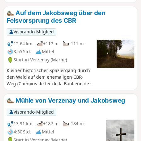
Ihre ganze Aufmerksamkeit auf sich ziehen.
Während einer Wanderung können Sie ein
Auf dem Jakobsweg über den
Stückchen des Waldes von Brocéliande
Felsvorsprung des CBR
bewundern.
Visorando-Mitglied
12,64 km
+117 m
-111 m
3:55 Std.
Mittel
Start in Verzenay (Marne)
Kleiner historischer Spaziergang durch
den Wald auf dem ehemaligen CBR-
Weg (Chemins de fer de la Banlieue de
Reims) und einem Teil des Jakobswegs.
Nach einer guten Aufwärmphase
Mühle von Verzenay und Jakobsweg
erreichen wir die einzige Schwierigkeit
der Wanderung, die uns auf das Plateau
Visorando-Mitglied
der Montagne de Reims führt, wo wir
den Rest der Tour dann problemlos
13,91 km
+187 m
-184 m
bewältigen können.
4:30 Std.
Mittel
Start in Verzenay (Marne)