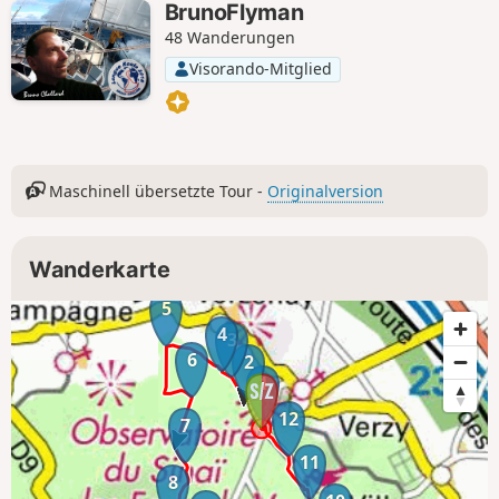
BrunoFlyman
48 Wanderungen
Visorando-Mitglied
Maschinell übersetzte Tour -
Originalversion
Wanderkarte
5
4
3
6
2
1
12
7
11
8