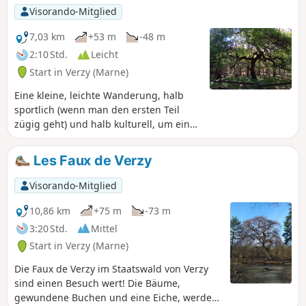
Visorando-Mitglied
7,03 km
+53 m
-48 m
2:10 Std.
Leicht
Start in Verzy (Marne)
Eine kleine, leichte Wanderung, halb
sportlich (wenn man den ersten Teil
zügig geht) und halb kulturell, um ein
schönes Panorama über die Ebene der
Champagne und eine
Les Faux de Verzy
Natursehenswürdigkeit der Region zu
entdecken: die gewundenen Bäume, die
Visorando-Mitglied
Faux de Verzy.
10,86 km
+75 m
-73 m
3:20 Std.
Mittel
Start in Verzy (Marne)
Die Faux de Verzy im Staatswald von Verzy
sind einen Besuch wert! Die Bäume,
gewundene Buchen und eine Eiche, werden