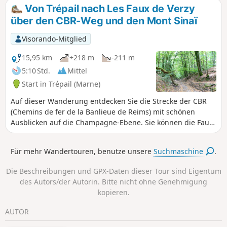
Von Trépail nach Les Faux de Verzy
über den CBR-Weg und den Mont Sinaï
Visorando-Mitglied
15,95 km
+218 m
-211 m
5:10 Std.
Mittel
Start in Trépail (Marne)
Auf dieser Wanderung entdecken Sie die Strecke der CBR
(Chemins de fer de la Banlieue de Reims) mit schönen
Ausblicken auf die Champagne-Ebene. Sie können die Faux
de Verzy erkunden, ohne den überlaufenen
Touristenrundweg zu nehmen. Rundwanderung möglich
Für mehr Wandertouren, benutze unsere
Suchmaschine
.
am Observatoire du Sinaï mit spektakulärem Blick auf das
Tal.
Die Beschreibungen und GPX-Daten dieser Tour sind Eigentum
des Autors/der Autorin. Bitte nicht ohne Genehmigung
kopieren.
AUTOR