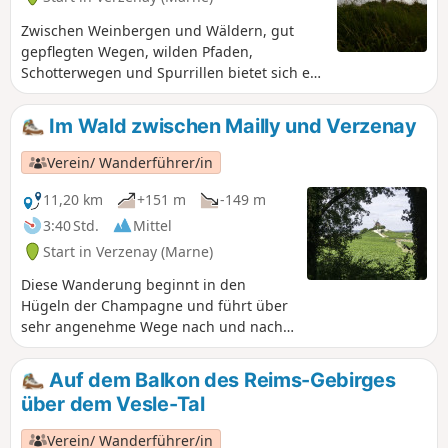
Zwischen Weinbergen und Wäldern, gut
gepflegten Wegen, wilden Pfaden,
Schotterwegen und Spurrillen bietet sich ein
schöner Querschnitt durch die Wanderwege
der Champagne, und man folgt sogar einige
Im Wald zwischen Mailly und Verzenay
hundert Meter lang einem Abschnitt des
Jakobswegs.
Verein/ Wanderführer/in
11,20 km
+151 m
-149 m
3:40 Std.
Mittel
Start in Verzenay (Marne)
Diese Wanderung beginnt in den
Hügeln der Champagne und führt über
sehr angenehme Wege nach und nach
in das Herz des Waldmassivs der
Montagne de Reims. Am Ende der
Auf dem Balkon des Reims-Gebirges
Strecke geht es vom Waldplateau
über dem Vesle-Tal
wieder hinunter zum ehemaligen CBR
(Chemin de la Banlieue Rémoise) mit
Verein/ Wanderführer/in