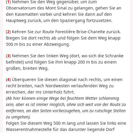
(
1
) Nehmen Sie den Weg gegenüber, um zum
Observatorium des Mont Sinaï zu gelangen, gehen Sie an
den Kasematten vorbei und kehren Sie dann auf den
Hauptweg zurück, um den Spaziergang fortzusetzen.
(
2
) Kehren Sie zur Route Forestière Brise-Charette zurück.
Biegen Sie dort rechts ab und folgen Sie dem Weg knapp
500 m bis zu einer Abzweigung.
(
3
) Nehmen Sie den linken Weg (dort, wo sich die Schranke
befindet) und folgen Sie ihm knapp 200 m bis zu einem
großen, breiten Weg.
(
4
) Überqueren Sie diesen diagonal nach rechts, um einen
recht breiten, nach Nordwesten verlaufenden Weg zu
erreichen, der ins Unterholz führt.
(Ab hier können einige Wege bei feuchtem Wetter schlammig
sein, aber es ist immer möglich, ohne sich weit von der Route zu
entfernen, an den Seiten vorbeizugehen, um zu rutschige Stellen
zu umgehen).
Folgen Sie diesem Weg 500 m lang und lassen Sie links eine
Wasserentnahmestelle für das darunter liegende Dorf