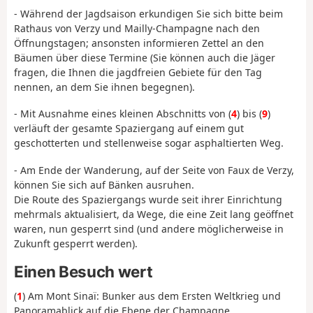
- Während der Jagdsaison erkundigen Sie sich bitte beim
Rathaus von Verzy und Mailly-Champagne nach den
Öffnungstagen; ansonsten informieren Zettel an den
Bäumen über diese Termine (Sie können auch die Jäger
fragen, die Ihnen die jagdfreien Gebiete für den Tag
nennen, an dem Sie ihnen begegnen).
- Mit Ausnahme eines kleinen Abschnitts von (
4
) bis (
9
)
verläuft der gesamte Spaziergang auf einem gut
geschotterten und stellenweise sogar asphaltierten Weg.
- Am Ende der Wanderung, auf der Seite von Faux de Verzy,
können Sie sich auf Bänken ausruhen.
Die Route des Spaziergangs wurde seit ihrer Einrichtung
mehrmals aktualisiert, da Wege, die eine Zeit lang geöffnet
waren, nun gesperrt sind (und andere möglicherweise in
Zukunft gesperrt werden).
Einen Besuch wert
(
1
) Am Mont Sinaï: Bunker aus dem Ersten Weltkrieg und
Panoramablick auf die Ebene der Champagne.