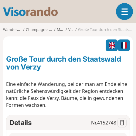
V
T
i
o
s
g
o
Wanderungen
Champagne-Ardenne
Marne
Verzy
Große Tour durch den Staatswald von Verzy
g
r
l
a
e
n
n
d
Große Tour durch den Staatswald
a
o
v
von Verzy
i
g
Eine einfache Wanderung, bei der man am Ende eine
a
natürliche Sehenswürdigkeit der Region entdecken
t
i
kann: die Faux de Verzy, Bäume, die in gewundenen
o
Formen wachsen.
n
Details
Nr.
4152748