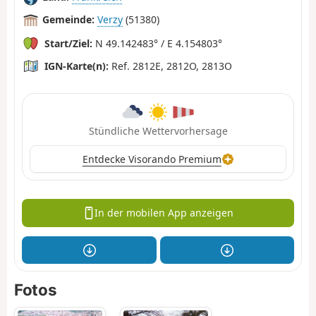
Gemeinde:
Verzy
(51380)
Start/Ziel:
N 49.142483° / E 4.154803°
IGN-Karte(n):
Ref. 2812E, 2812O, 2813O
Stündliche Wettervorhersage
Entdecke Visorando Premium
In der mobilen App anzeigen
Fotos