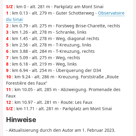
S/Z
: km 0 - alt. 281 m - Parkplatz am Mont Sinaï
1
: km 0.13 - alt. 279 m - Guter Schotterweg -
Observatoire
du Sinaï
2
: km 0.79 - alt. 275 m - Forstweg Brise-Charette, rechts
3
: km 1.26 - alt. 278 m - Schranke, links
4
: km 1.45 - alt. 278 m - Weg, diagonal rechts
5
: km 2.56 - alt. 278 m - T-Kreuzung, links
6
: km 3.88 - alt. 284 m - T-Kreuzung, rechts
7
: km 5.09 - alt. 275 m - Weg, rechts
8
: km 6.18 - alt. 219 m - Weg, links
9
: km 6.94 - alt. 254 m - Überquerung der D34
10
: km 9.24 - alt. 286 m - Kreuzung. Forststraße „Route
Forestière des Faux“
11
: km 10.05 - alt. 285 m - Abzweigung. Promenade des
Faux
12
: km 10.97 - alt. 281 m - Route: Les Faux
S/Z
: km 11.71 - alt. 281 m - Parkplatz am Mont Sinaï
Hinweise
- Aktualisierung durch den Autor am 1. Februar 2023.