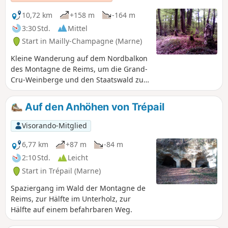
einem schönen Blick auf das Dorf
Verzenay und seine Hügel.
10,72 km
+158 m
-164 m
3:30 Std.
Mittel
Start in Mailly-Champagne (Marne)
Kleine Wanderung auf dem Nordbalkon
des Montagne de Reims, um die Grand-
Cru-Weinberge und den Staatswald zu
entdecken.
Auf den Anhöhen von Trépail
Visorando-Mitglied
6,77 km
+87 m
-84 m
2:10 Std.
Leicht
Start in Trépail (Marne)
Spaziergang im Wald der Montagne de
Reims, zur Hälfte im Unterholz, zur
Hälfte auf einem befahrbaren Weg.