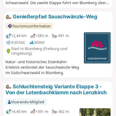
Schwarzwald. Die zweite Etappe führt von Blumberg über
den Schleifenbachwasserfall an die Wutach, durch die
grandiose Wutachschlucht, vorbei am einstigen Kurort Bad
Genießerpfad Sauschwänzle-Weg
Ball sowie an einigen Wasserfällen und endet am Gasthof
Schattenmühle.
Tourismusinformation
12,44 km
+283 m
-491 m
4:20 Std.
Mittel
Start in Blumberg (Freiburg und
Umgebung)
Natur- und historisches Eisenbahn-
Erlebnis verbindet der Sauschwänzle-Weg
im Südschwarzwald in Blumberg.
Schluchtensteig Variante Etappe 3 -
Von der Lotenbachklamm nach Lenzkirch
Visorando-Mitglied
14,45 km
+391 m
-362 m