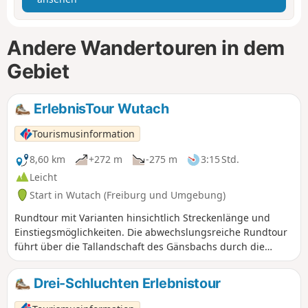
Andere Wandertouren in dem
Gebiet
ErlebnisTour Wutach
Tourismusinformation
8,60 km
+272 m
-275 m
3:15 Std.
Leicht
Start in Wutach (Freiburg und Umgebung)
Rundtour mit Varianten hinsichtlich Streckenlänge und
Einstiegsmöglichkeiten. Die abwechslungsreiche Rundtour
führt über die Tallandschaft des Gänsbachs durch die
Wutach-und Gauchachschlucht zum Gehöft Bruderhof mit
Wolfgangskapelle und zurück. Alternativ kann die Tour über
Drei-Schluchten Erlebnistour
den Hüfinger Waldlehrpfad verlängert werden. Die Tour
kann an drei unterschiedlichen Wanderparkplätzen