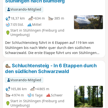
Stühlingen nach Blumberg
Visorando-Mitglied
18,37 km
+634 m
-385 m
7:05 Std.
Mittel
Start in Stühlingen (Freiburg und
Umgebung)
Der Schluchtensteig führt in 6 Etappen auf 119 km von
Stühlingen bis nach Wehr quer durch den südlichen
Schwarzwald. Die erste Etappe führt uns von Stühlingen
nach Blumberg entlang der Wutachflühen. Hoch über der
Wutach wandern wir auf schmalen Wegen und
Schluchtensteig - In 6 Etappen durch
ausgesetzten Pfaden. Wir passieren mehrere Male die
den südlichen Schwarzwald
Bahnstrecke der Sauschwänzlebahn und mit etwas Glück
sehen wir den Museumszug vorbeidampfen. Der Buchberg
Visorando-Mitglied
mit langem Aufstieg fordert uns im letzten Drittel der Tour,
bevor wir nach Blumberg absteigen.
165,86 km
+4 865 m
-4 974 m
6 Tage
Schwer
Start in Stühlingen (Freiburg und
Umgebung)