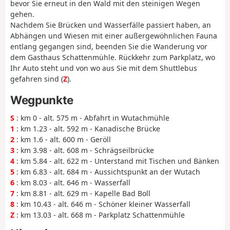
bevor Sie erneut in den Wald mit den steinigen Wegen
gehen.
Nachdem Sie Brücken und Wasserfälle passiert haben, an
Abhängen und Wiesen mit einer außergewöhnlichen Fauna
entlang gegangen sind, beenden Sie die Wanderung vor
dem Gasthaus Schattenmühle. Rückkehr zum Parkplatz, wo
Ihr Auto steht und von wo aus Sie mit dem Shuttlebus
gefahren sind (
Z
).
Wegpunkte
S
: km 0 - alt. 575 m - Abfahrt in Wutachmühle
1
: km 1.23 - alt. 592 m - Kanadische Brücke
2
: km 1.6 - alt. 600 m - Geröll
3
: km 3.98 - alt. 608 m - Schrägseilbrücke
4
: km 5.84 - alt. 622 m - Unterstand mit Tischen und Bänken
5
: km 6.83 - alt. 684 m - Aussichtspunkt an der Wutach
6
: km 8.03 - alt. 646 m - Wasserfall
7
: km 8.81 - alt. 629 m - Kapelle Bad Boll
8
: km 10.43 - alt. 646 m - Schöner kleiner Wasserfall
Z
: km 13.03 - alt. 668 m - Parkplatz Schattenmühle