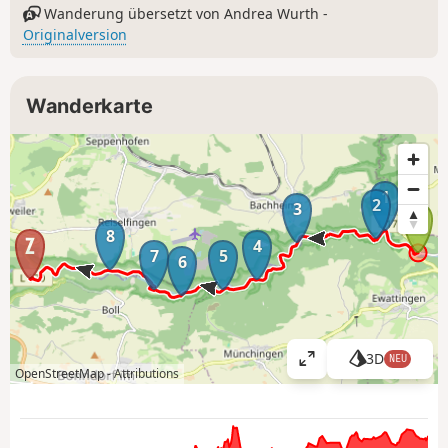
Wanderung übersetzt von Andrea Wurth -
Originalversion
Wanderkarte
1
2
3
8
4
7
5
6
3D
NEU
K
OpenStreetMap -
Attributions
a
r
t