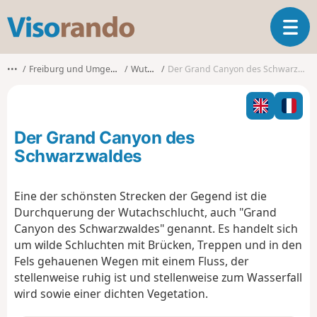
V
T
i
o
s
g
o
•••
Freiburg und Umgebung
Wutach
Der Grand Canyon des Schwarzwaldes
g
r
l
a
e
n
n
d
Der Grand Canyon des
a
o
v
Schwarzwaldes
i
g
Eine der schönsten Strecken der Gegend ist die
a
Durchquerung der Wutachschlucht, auch "Grand
t
i
Canyon des Schwarzwaldes" genannt. Es handelt sich
o
um wilde Schluchten mit Brücken, Treppen und in den
n
Fels gehauenen Wegen mit einem Fluss, der
stellenweise ruhig ist und stellenweise zum Wasserfall
wird sowie einer dichten Vegetation.