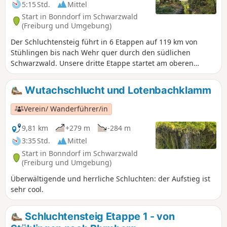
5:15 Std.
Mittel
Start in Bonndorf im Schwarzwald
(Freiburg und Umgebung)
Der Schluchtensteig führt in 6 Etappen auf 119 km von
Stühlingen bis nach Wehr quer durch den südlichen
Schwarzwald. Unsere dritte Etappe startet am oberen
Eingang der Lotenbachklamm und endet in Lenzkirch, wo
es zahlreiche Übernachtungsmöglichkeiten und eine
Wutachschlucht und Lotenbachklamm
Busverbindung zum Beginn der Etappe 4 gibt. Alternativ
bietet sich eine Übernachtung in Schluchsee und das
Verein/ Wanderführer/in
Erklimmen des Riesenbühlturms an, siehe entsprechende
Tour. Wer alle Etappen des Schluchtensteigs wandern
9,81 km
+279 m
-284 m
möchte, kann zwischen Etappe 2 und 3 in der
3:35 Std.
Mittel
Schattenmühle übernachten. Dann kann man die
Start in Bonndorf im Schwarzwald
Lotenbachklamm von hier aus angehen und zunächst
(Freiburg und Umgebung)
hochwandern an den Startpunkt dieser Wanderung.
Überwältigende und herrliche Schluchten: der Aufstieg ist
sehr cool.
Schluchtensteig Etappe 1 - von