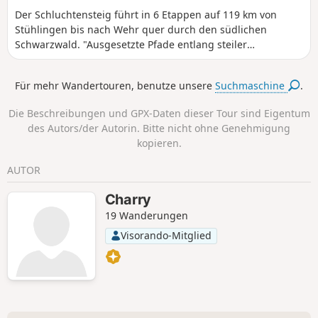
Der Schluchtensteig führt in 6 Etappen auf 119 km von
Stühlingen bis nach Wehr quer durch den südlichen
Schwarzwald. "Ausgesetzte Pfade entlang steiler
Felsklammen mit teilweise spektakulären Tiefblicken.
Wutachflühen, Wutachschlucht, Schleifenbachfälle,
Für mehr Wandertouren, benutze unsere
Suchmaschine
.
Haslachschlucht, Windbergwasserfall, Hohwehraschlucht
und Wehraschlucht sind Ziele für all jene, die gerne durch
Die Beschreibungen und GPX-Daten dieser Tour sind Eigentum
wilde Schluchten steigen, tosende Wasserfälle bestaunen,
des Autors/der Autorin. Bitte nicht ohne Genehmigung
die natürliche Stille genießen und sich für eine Woche aus
kopieren.
dem Alltag ausklinken möchten" so steht es auf der Website
des Schluchtensteigs geschrieben und der Steig hält, was
AUTOR
er verspricht. Wir haben die dritte Etappe etwas verändert,
damit spart ihr euch den Berg zwischen Lenzkirch und
Charry
Fischbach. Stattdessen wandern wir in Schluchsee auf den
19 Wanderungen
Riesenbühlturm mit Rundumpanorama.
Visorando-Mitglied