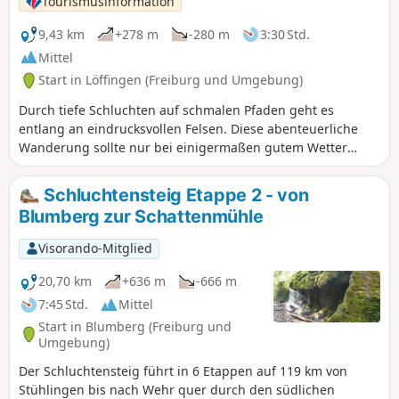
Tourismusinformation
begonnen werden. Empfohlen wird der Start am Parkplatz
Wutachhalle in Ewattingen.
9,43 km
+278 m
-280 m
3:30 Std.
Mittel
Start in Löffingen (Freiburg und Umgebung)
Durch tiefe Schluchten auf schmalen Pfaden geht es
entlang an eindrucksvollen Felsen. Diese abenteuerliche
Wanderung sollte nur bei einigermaßen gutem Wetter
begangen werden. Vor allem nach starken Niederschlägen
sind die Schluchten oft gefährlich!
Schluchtensteig Etappe 2 - von
Blumberg zur Schattenmühle
Visorando-Mitglied
20,70 km
+636 m
-666 m
7:45 Std.
Mittel
Start in Blumberg (Freiburg und
Umgebung)
Der Schluchtensteig führt in 6 Etappen auf 119 km von
Stühlingen bis nach Wehr quer durch den südlichen