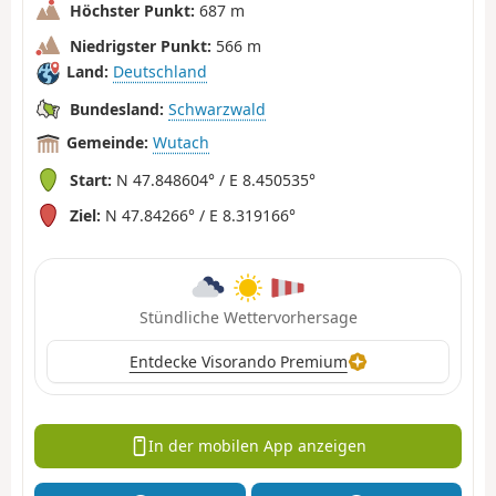
Höchster Punkt:
687 m
Niedrigster Punkt:
566 m
Land:
Deutschland
Bundesland:
Schwarzwald
Gemeinde:
Wutach
Start:
N 47.848604° / E 8.450535°
Ziel:
N 47.84266° / E 8.319166°
Stündliche Wettervorhersage
Entdecke Visorando Premium
In der mobilen App anzeigen