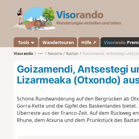
V
i
s
o
r
a
Tools
Wandertouren
Hilfe ↗
Viso
rando
Prem
n
Visorando
•••
Navarra
Baztan
Goizamendi, Antsestegi und Liz
d
o
Goizamendi, Antsestegi u
Lizarmeaka (Otxondo) au
Schöne Rundwanderung auf den Bergrücken ab Otxon
Gorra-Kette und die Gipfel des Baskenlandes bietet. 
Überreste aus der Franco-Zeit. Auf dem Rückweg e
Rhune, dem Atxuria und dem Prunkstück des Baztan