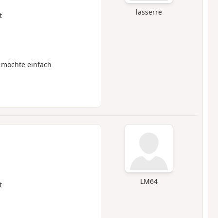
lasserre
t
 möchte einfach
LM64
t