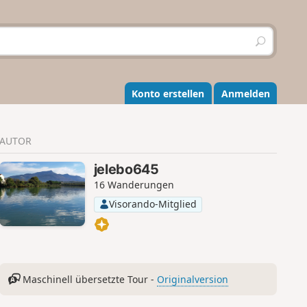
S
u
c
h
e
Konto erstellen
Anmelden
n
AUTOR
jelebo645
16 Wanderungen
Visorando-Mitglied
Maschinell übersetzte Tour -
Originalversion