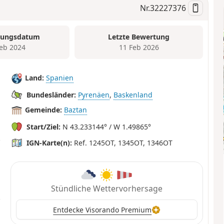
Nr.
32227376
tungsdatum
Letzte Bewertung
Feb 2024
11 Feb 2026
Land:
Spanien
Bundesländer:
Pyrenäen
,
Baskenland
Gemeinde:
Baztan
Start/Ziel:
N 43.233144° / W 1.49865°
IGN-Karte(n):
Ref. 1245OT, 1345OT, 1346OT
Stündliche Wettervorhersage
Entdecke Visorando Premium