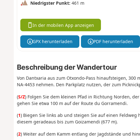
Niedrigster Punkt:
461 m
In der mobilen App anzeigen
GPX herunterladen
PDF herunterladen
Beschreibung der Wandertour
Von Dantxaria aus zum Otxondo-Pass hinaufsteigen, 300 m
NA-4453 nehmen. Den Parkplatz nutzen, der zum Picknickp
(
S/Z
) Folgen Sie dem kleinen Pfad in Richtung Norden, de
gehen Sie etwa 100 m auf der Route du Gorramendi.
(
1
) Biegen Sie links ab und steigen Sie auf einen Feldwe
diesem geradeaus bis zum Goizamendi (677 m).
(
2
) Weiter auf dem Kamm entlang der Jagdstände und hinun