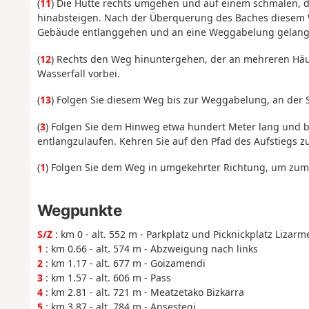
(
11
) Die Hütte rechts umgehen und auf einem schmalen, 
hinabsteigen. Nach der Überquerung des Baches diesem
Gebäude entlanggehen und an eine Weggabelung gelang
(
12
) Rechts den Weg hinuntergehen, der an mehreren Häus
Wasserfall vorbei.
(
13
) Folgen Sie diesem Weg bis zur Weggabelung, an der 
(
3
) Folgen Sie dem Hinweg etwa hundert Meter lang und 
entlangzulaufen. Kehren Sie auf den Pfad des Aufstiegs zu
(
1
) Folgen Sie dem Weg in umgekehrter Richtung, um zum
Wegpunkte
S/Z
: km 0 - alt. 552 m - Parkplatz und Picknickplatz Lizarm
1
: km 0.66 - alt. 574 m - Abzweigung nach links
2
: km 1.17 - alt. 677 m - Goizamendi
3
: km 1.57 - alt. 606 m - Pass
4
: km 2.81 - alt. 721 m - Meatzetako Bizkarra
5
: km 3.87 - alt. 784 m - Ansestegi