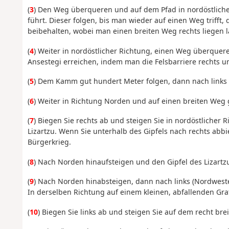
(
3
) Den Weg überqueren und auf dem Pfad in nordöstliche
führt. Dieser folgen, bis man wieder auf einen Weg triff
beibehalten, wobei man einen breiten Weg rechts liegen lä
(
4
) Weiter in nordöstlicher Richtung, einen Weg überquer
Ansestegi erreichen, indem man die Felsbarriere rechts 
(
5
) Dem Kamm gut hundert Meter folgen, dann nach links
(
6
) Weiter in Richtung Norden und auf einen breiten Weg 
(
7
) Biegen Sie rechts ab und steigen Sie in nordöstliche
Lizartzu. Wenn Sie unterhalb des Gipfels nach rechts abb
Bürgerkrieg.
(
8
) Nach Norden hinaufsteigen und den Gipfel des Lizartz
(
9
) Nach Norden hinabsteigen, dann nach links (Nordwest
In derselben Richtung auf einem kleinen, abfallenden Gra
(
10
) Biegen Sie links ab und steigen Sie auf dem recht br