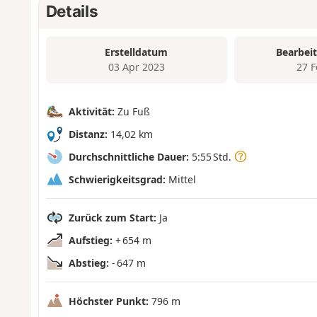
Details
Erstelldatum
Bearbei
03 Apr 2023
27 
Aktivität:
Zu Fuß
Distanz:
14,02 km
Durchschnittliche Dauer:
5:55 Std.
Schwierigkeitsgrad:
Mittel
Zurück zum Start:
Ja
Aufstieg:
+ 654 m
Abstieg:
- 647 m
Höchster Punkt:
796 m