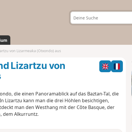
ium
artzu von Lizarmeaka (Otxondo) aus
nd Lizartzu von
s
do, die einen Panoramablick auf das Baztan-Tal, die
In Lizartzu kann man die drei Höhlen besichtigen,
ntdeckt man den Westhang mit der Côte Basque, der
, dem Alkurruntz.