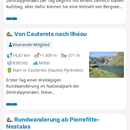
Zentralpyrenäen.Der Tag beginnt mit einem ziemlich steilen
Aufstieg, aber dafür können Sie eine Vielzahl von Bergseen
sehen, bevor Sie die Wallon-Hütte erreichen.Wenn die Zeit
knapp ist, kann der Abstecher zu den Opale-Seen
weggelassen werden.
Von Cauterets nach Ilhéou
Visorando-Mitglied
14,87 km
+1 309 m
-371 m
8:00 Std.
Mittel
Start in Cauterets (Hautes-Pyrénées)
Erster Tag einer dreitägigen
Rundwanderung im Nationalpark der
Zentralpyrenäen. Diese
Rundwanderung sollte vorzugsweise ab
Mitte Juni bis zum Einsetzen der ersten
Kälte unternommen werden. Aufstieg
zum Lac Noir, zum Col d'Ilhéou, zur
Rundwanderung ab Pierrefitte-
Berghütte Refuge d'Ilhéou und zum Lac
Nestalas
d'Ilhéou