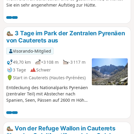
Sie ein sehr angenehmer Aufstieg zur Hütte.
3 Tage im Park der Zentralen Pyrenäen
von Cauterets aus
Visorando-Mitglied
49,70 km
+3 108 m
-3 117 m
3 Tage
Schwer
Start in Cauterets (Hautes-Pyrénées)
Entdeckung des Nationalparks Pyrenäen
(zentraler Teil) mit Abstecher nach
Spanien, Seen, Pässen auf 2600 m Höhe.
Mit einem durchschnittlichen
Höhenunterschied von ± 1230 m und
einer Tagesstrecke von 17 km ist diese
Tour insgesamt sportlich anspruchsvoll.
Von der Refuge Wallon in Cauterets
Berücksichtigen Sie unbedingt die