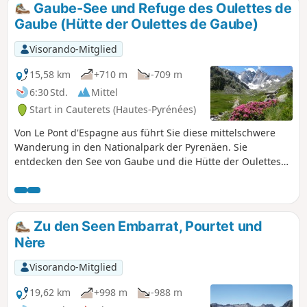
Gaube-See und Refuge des Oulettes de
Gaube (Hütte der Oulettes de Gaube)
Visorando-Mitglied
15,58 km
+710 m
-709 m
6:30 Std.
Mittel
Start in Cauterets (Hautes-Pyrénées)
Von Le Pont d'Espagne aus führt Sie diese mittelschwere
Wanderung in den Nationalpark der Pyrenäen. Sie
entdecken den See von Gaube und die Hütte der Oulettes
de Gaube, von wo aus Sie den Vignemale, den 3298 m
hohen Gipfel der Pyrenäen, bewundern können. Mit etwas
Glück können Sie Murmeltiere sehen.
Zu den Seen Embarrat, Pourtet und
Nère
Visorando-Mitglied
19,62 km
+998 m
-988 m