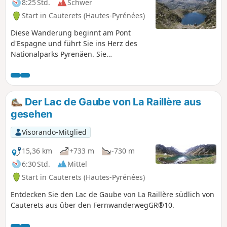
8:25 Std.
Schwer
Start in Cauterets (Hautes-Pyrénées)
Diese Wanderung beginnt am Pont
d'Espagne und führt Sie ins Herz des
Nationalparks Pyrenäen. Sie
durchqueren das Marcadau-Tal und
erreichen die Seen Embarrat, Pourtet
und Nère auf über 2400 m Höhe.
Der Lac de Gaube von La Raillère aus
gesehen
Visorando-Mitglied
15,36 km
+733 m
-730 m
6:30 Std.
Mittel
Start in Cauterets (Hautes-Pyrénées)
Entdecken Sie den Lac de Gaube von La Raillère südlich von
Cauterets aus über den FernwanderwegGR®10.