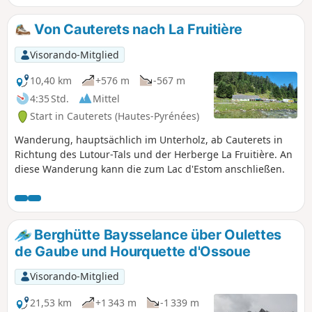
Wanderung keine besonderen Schwierigkeiten bereithält,
ist dennoch zu beachten, dass der Abstieg nach Cancéru
Von Cauterets nach La Fruitière
ziemlich steil ist. Nicht geeignet für Menschen mit
schwachen Knien. Der Rückweg nach Cauterets führt über
Visorando-Mitglied
den Mamelon Vert.
10,40 km
+576 m
-567 m
4:35 Std.
Mittel
Start in Cauterets (Hautes-Pyrénées)
Wanderung, hauptsächlich im Unterholz, ab Cauterets in
Richtung des Lutour-Tals und der Herberge La Fruitière. An
diese Wanderung kann die zum Lac d'Estom anschließen.
Berghütte Baysselance über Oulettes
de Gaube und Hourquette d'Ossoue
Visorando-Mitglied
21,53 km
+1 343 m
-1 339 m