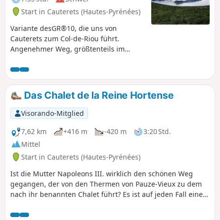
Start in Cauterets (Hautes-Pyrénées)
Variante desGR®10, die uns von
Cauterets zum Col-de-Riou führt.
Angenehmer Weg, größtenteils im
Unterholz, dann Überquerung von
Almweiden bis zum Pass. Genießen Sie
im Sommer auf dem Weg zum Pass die
herrlichen Azaleenfelder.
Das Chalet de la Reine Hortense
Wunderschöner Ausblick vom Pass auf
die Täler von Cauterets und Luz-Saint-
Visorando-Mitglied
Sauveur und die umliegenden Gipfel.
7,62 km
+416 m
-420 m
3:20 Std.
Mittel
Start in Cauterets (Hautes-Pyrénées)
Ist die Mutter Napoleons III. wirklich den schönen Weg
gegangen, der von den Thermen von Pauze-Vieux zu dem
nach ihr benannten Chalet führt? Es ist auf jeden Fall eine
schöne Route auf einem Balkon über Cauterets mit Blick auf
den Moun Né oder Pic de Monné (2724 m). Auch wenn diese