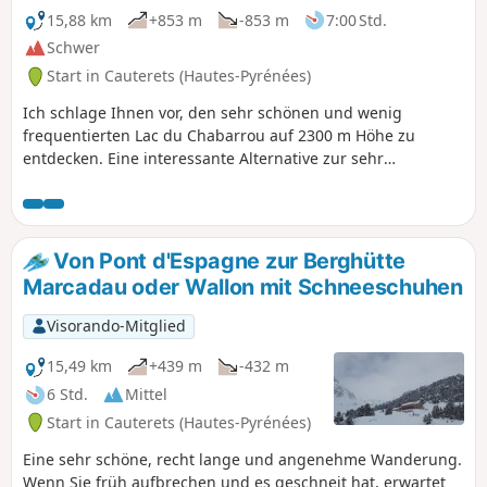
15,88 km
+853 m
-853 m
7:00 Std.
Schwer
Start in Cauterets (Hautes-Pyrénées)
Ich schlage Ihnen vor, den sehr schönen und wenig
frequentierten Lac du Chabarrou auf 2300 m Höhe zu
entdecken. Eine interessante Alternative zur sehr
frequentierten Wanderung zur Berghütte Refuge des
Oulettes de Gaube. Der Zugang ist sportlich anspruchsvoll.
Denken Sie auch daran, vor oder nach der Wanderung die
Pont d'Espagne (sehr touristische Sehenswürdigkeit) zu
Von Pont d'Espagne zur Berghütte
bewundern.
Marcadau oder Wallon mit Schneeschuhen
Visorando-Mitglied
15,49 km
+439 m
-432 m
6 Std.
Mittel
Start in Cauterets (Hautes-Pyrénées)
Eine sehr schöne, recht lange und angenehme Wanderung.
Wenn Sie früh aufbrechen und es geschneit hat, erwartet