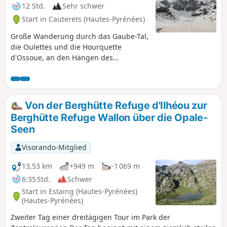
12 Std.
Sehr schwer
Start in Cauterets (Hautes-Pyrénées)
Große Wanderung durch das Gaube-Tal,
die Oulettes und die Hourquette
d'Ossoue, an den Hängen des
Vignemale, mit Übernachtung in der
Baysselance-Hütte. Die vorgeschlagene
Tour ist eine Winterwanderung mit
Schneeschuhen; sie folgt fast überall
Von der Berghütte Refuge d'Ilhéou zur
dem Verlauf desGR®10und weicht nur
Berghütte Refuge Wallon über die Opale-
beim Aufstieg zur Hourquette davon ab,
Seen
wobei sie dem Gletscher des Petit
Vignemale (oder der Séracs) „fast zum
Visorando-Mitglied
Greifen nah“ kommt. Der Schlussanstieg
ist anspruchsvoll, die Landschaften
13,53 km
+949 m
-1 069 m
atemberaubend, die Orte sind legendär
6:35 Std.
Schwer
aus den Glanzzeiten des Pyrenäen-
Start in Estaing (Hautes-Pyrénées)
Alpinismus!
(Hautes-Pyrénées)
Zweiter Tag einer dreitägigen Tour im Park der