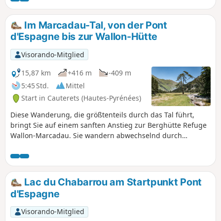
Im Marcadau-Tal, von der Pont
d'Espagne bis zur Wallon-Hütte
Visorando-Mitglied
15,87 km
+416 m
-409 m
5:45 Std.
Mittel
Start in Cauterets (Hautes-Pyrénées)
Diese Wanderung, die größtenteils durch das Tal führt,
bringt Sie auf einem sanften Anstieg zur Berghütte Refuge
Wallon-Marcadau. Sie wandern abwechselnd durch
Kiefernwälder, Moore und Wiesen bis zur Berghütte, wo die
Landschaft felsiger wird. Die schöne Vielfalt der
Landschaften und der relativ einfache Zugang machen
diese Wanderung ab Pont d'Espagne zu einem
Lac du Chabarrou am Startpunkt Pont
wunderschönen Ausflug.
d'Espagne
Visorando-Mitglied