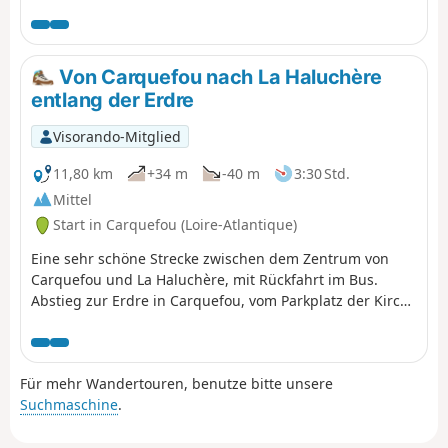
„geheimen” Durchgängen. Außerdem können Sie sich
auf eine „echte” Kreuzfahrt von zweimal 10 Minuten auf
der Loire freuen, um ein wunderschönes, farbenfrohes
Dorf zu besichtigen.
Von Carquefou nach La Haluchère
entlang der Erdre
Visorando-Mitglied
11,80 km
+34 m
-40 m
3:30 Std.
Mittel
Start in Carquefou (Loire-Atlantique)
Eine sehr schöne Strecke zwischen dem Zentrum von
Carquefou und La Haluchère, mit Rückfahrt im Bus.
Abstieg zur Erdre in Carquefou, vom Parkplatz der Kirche
über die Allée de la Renaudière, dann rechts entlang der
Erdre bis zur Pont de la Jonelière. Anschließend geht es
entlang der Straßenbahnlinie wieder hinauf nach La
Für mehr Wandertouren, benutze bitte unsere
Haluchère.
Suchmaschine
.