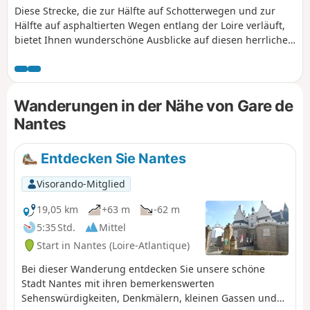
Diese Strecke, die zur Hälfte auf Schotterwegen und zur
Hälfte auf asphaltierten Wegen entlang der Loire verläuft,
bietet Ihnen wunderschöne Ausblicke auf diesen herrlichen
Fluss und auf dem Rückweg von Mauves nach Nantes
schöne schattige Abschnitte. Mehrere Guinguettes (Bistros)
entlang der Strecke bieten Ihnen die Möglichkeit, sich zu
stärken und/oder Ihren Durst zu stillen, und das an Orten,
Wanderungen in der Nähe von Gare de
die aufgrund ihrer Ruhe und ihrer idealen Lage ausgewählt
Nantes
wurden.
Entdecken Sie Nantes
Visorando-Mitglied
19,05 km
+63 m
-62 m
5:35 Std.
Mittel
Start in Nantes (Loire-Atlantique)
Bei dieser Wanderung entdecken Sie unsere schöne
Stadt Nantes mit ihren bemerkenswerten
Sehenswürdigkeiten, Denkmälern, kleinen Gassen und