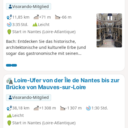
Visorando-Mitglied
11,85 km
+71 m
-66 m
3:35 Std.
Leicht
Start in Nantes (Loire-Atlantique)
Bach: Entdecken Sie das historische,
architektonische und kulturelle Erbe (und
sogar das gastronomische mit seinen
kleinen und großen Restaurants).
Loire-Ufer von der Île de Nantes bis zur
Brücke von Mauves-sur-Loire
Visorando-Mitglied
38,18 km
+1 308 m
-1 307 m
1:30 Std.
Leicht
Start in Nantes (Loire-Atlantique)