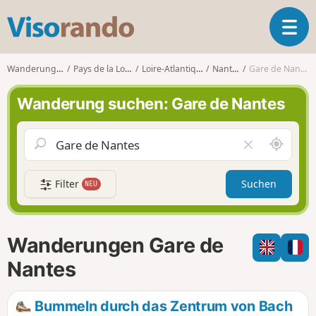
V
T
i
o
s
g
o
Wanderungen
Pays de la Loire
Loire-Atlantique
Nantes
Gare de Nantes
g
r
l
a
Wanderung suchen: Gare de Nantes
e
n
n
d
a
o
S
F
v
c
e
i
h
l
g
Filter
Suchen
NEU
a
d
a
u
l
t
m
e
i
i
e
Wanderungen Gare de
o
c
r
n
h
e
Nantes
u
n
m
Bummeln durch das Zentrum von Bach