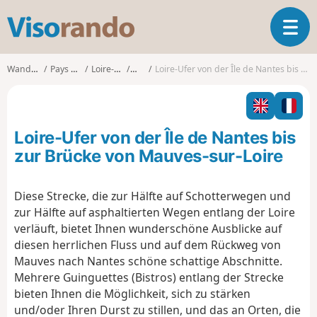
V
T
i
o
s
g
o
Wanderungen
Pays de la Loire
Loire-Atlantique
Nantes
Loire-Ufer von der Île de Nantes bis zur Brücke von Mauves-sur-Loire
g
r
l
a
e
n
n
d
Loire-Ufer von der Île de Nantes bis
a
o
v
zur Brücke von Mauves-sur-Loire
i
g
Diese Strecke, die zur Hälfte auf Schotterwegen und
a
zur Hälfte auf asphaltierten Wegen entlang der Loire
t
i
verläuft, bietet Ihnen wunderschöne Ausblicke auf
o
diesen herrlichen Fluss und auf dem Rückweg von
n
Mauves nach Nantes schöne schattige Abschnitte.
Mehrere Guinguettes (Bistros) entlang der Strecke
bieten Ihnen die Möglichkeit, sich zu stärken
und/oder Ihren Durst zu stillen, und das an Orten, die