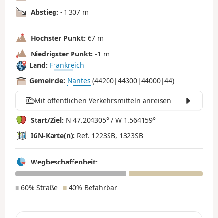
Abstieg:
- 1 307 m
Höchster Punkt:
67 m
Niedrigster Punkt:
-1 m
Land:
Frankreich
Gemeinde:
Nantes
(44200|44300|44000|44)
Mit öffentlichen Verkehrsmitteln anreisen
Start/Ziel:
N 47.204305° / W 1.564159°
IGN-Karte(n):
Ref. 1223SB, 1323SB
Wegbeschaffenheit:
■
60% Straße
■
40% Befahrbar