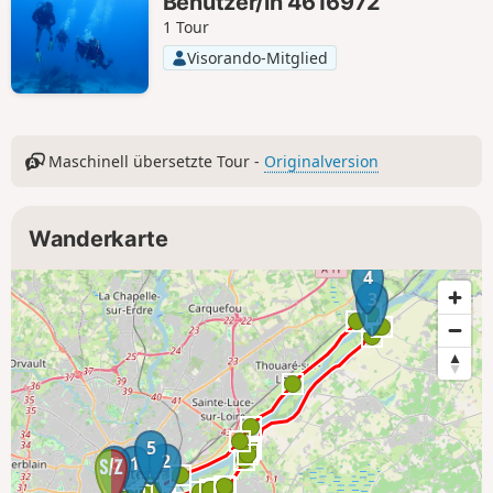
Benutzer/in 4616972
1 Tour
Visorando-Mitglied
Maschinell übersetzte Tour -
Originalversion
Wanderkarte
4
3
5
2
6
1