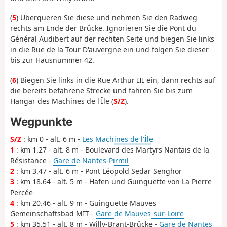
(
5
) Überqueren Sie diese und nehmen Sie den Radweg
rechts am Ende der Brücke. Ignorieren Sie die Pont du
Général Audibert auf der rechten Seite und biegen Sie links
in die Rue de la Tour D'auvergne ein und folgen Sie dieser
bis zur Hausnummer 42.
(
6
) Biegen Sie links in die Rue Arthur III ein, dann rechts auf
die bereits befahrene Strecke und fahren Sie bis zum
Hangar des Machines de l'Île (
S/Z
).
Wegpunkte
S/Z
: km 0 - alt. 6 m -
Les Machines de l'Île
1
: km 1.27 - alt. 8 m - Boulevard des Martyrs Nantais de la
Résistance -
Gare de Nantes-Pirmil
2
: km 3.47 - alt. 6 m - Pont Léopold Sedar Senghor
3
: km 18.64 - alt. 5 m - Hafen und Guinguette von La Pierre
Percée
4
: km 20.46 - alt. 9 m - Guinguette Mauves
Gemeinschaftsbad MIT -
Gare de Mauves-sur-Loire
5
: km 35.51 - alt. 8 m - Willy-Brant-Brücke -
Gare de Nantes