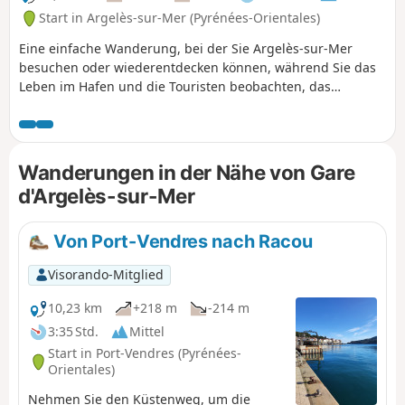
Start in Argelès-sur-Mer (Pyrénées-Orientales)
Eine einfache Wanderung, bei der Sie Argelès-sur-Mer
besuchen oder wiederentdecken können, während Sie das
Leben im Hafen und die Touristen beobachten, das
Zentrum des alten Dorfes besuchen und unter den Pinien
und dann auf der Strandpromenade spazieren gehen.
⚠️Informieren Sie sich hier vor Beginn der Wanderung, ob
der Küstenweg zwischen Argelès-sur-Mer und Cerbère
Wanderungen in der Nähe von Gare
geöffnet oder geschlossen ist.
d'Argelès-sur-Mer
Von Port-Vendres nach Racou
Visorando-Mitglied
10,23 km
+218 m
-214 m
3:35 Std.
Mittel
Start in Port-Vendres (Pyrénées-
Orientales)
Nehmen Sie den Küstenweg, um die