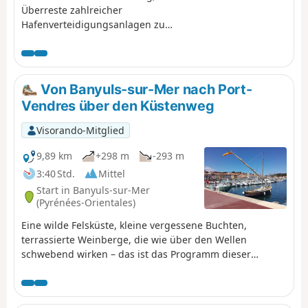
Überreste zahlreicher
Hafenverteidigungsanlagen zu
entdecken. ⚠️ Informieren Sie sich hier
über die Öffnungszeiten des Küstenwegs
zwischen Argelès-sur-Mer und Cerbère,
bevor Sie diese Wanderung beginnen.
Von Banyuls-sur-Mer nach Port-
Vendres über den Küstenweg
Visorando-Mitglied
9,89 km
+298 m
-293 m
3:40 Std.
Mittel
Start in Banyuls-sur-Mer
(Pyrénées-Orientales)
Eine wilde Felsküste, kleine vergessene Buchten,
terrassierte Weinberge, die wie über den Wellen
schwebend wirken – das ist das Programm dieser
Wanderung, die von Seekiefern und Feigenkakteen
gesäumt ist. Unterwegs tragen die geschichtsträchtige
und schön restaurierte Stätte Paulilles sowie