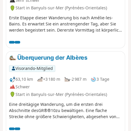
Sehr schwer
Start in Banyuls-sur-Mer (Pyrénées-Orientales)
Erste Etappe dieser Wanderung bis nach Amélie-les-
Bains. Es erwartet Sie ein anstrengender Tag, aber Sie
werden begeistert sein. Dererste Vormittag ist körperlich
anstrengend, vor allem wenn es im Sommer heiß ist. Sie
überwinden auf einmal 1000 Höhenmeter. Der Rest des
Tages ist ruhiger, da Sie sich auf dem Kamm befinden.
Überquerung der Albères
Visorando-Mitglied
63,10 km
+3 180 m
-2 987 m
3 Tage
Schwer
Start in Banyuls-sur-Mer (Pyrénées-Orientales)
Eine dreitägige Wanderung, um die ersten drei
Abschnitte desGR®®10zu bewältigen. Eine flache
Strecke ohne größere Schwierigkeiten, abgesehen von
der Länge der Etappen, aber mit sehenswerten
Panoramen.