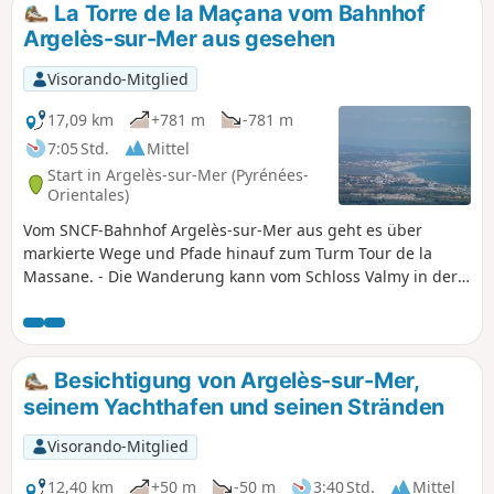
La Torre de la Maçana vom Bahnhof
Argelès-sur-Mer aus gesehen
Visorando-Mitglied
17,09 km
+781 m
-781 m
7:05 Std.
Mittel
Start in Argelès-sur-Mer (Pyrénées-
Orientales)
Vom SNCF-Bahnhof Argelès-sur-Mer aus geht es über
markierte Wege und Pfade hinauf zum Turm Tour de la
Massane. - Die Wanderung kann vom Schloss Valmy in der
Nähe von (3) aus beginnen. Siehe praktische Informationen.
Ich empfehle Ihnen, das Kapitel „Praktische Informationen”
zu den Varianten zu lesen. Die Wanderung könnte
aufgrund einiger sehr zerklüfteter Wegabschnitte und der
Besichtigung von Argelès-sur-Mer,
erforderlichen Orientierungsfähigkeit als schwierig
seinem Yachthafen und seinen Stränden
eingestuft werden.
Visorando-Mitglied
12,40 km
+50 m
-50 m
3:40 Std.
Mittel