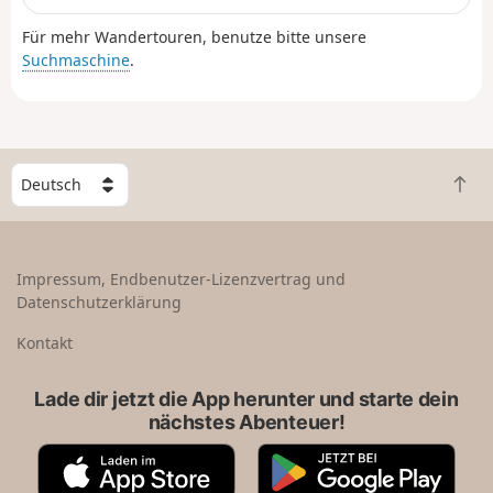
Für mehr Wandertouren, benutze bitte unsere
Suchmaschine
.
W
Z
ä
u
h
r
l
ü
e
Impressum, Endbenutzer-Lizenzvertrag und
c
e
Datenschutzerklärung
k
i
n
n
Kontakt
a
L
c
a
Lade dir jetzt die App herunter und starte dein
h
n
nächstes Abenteuer!
o
d
b
A
G
e
p
o