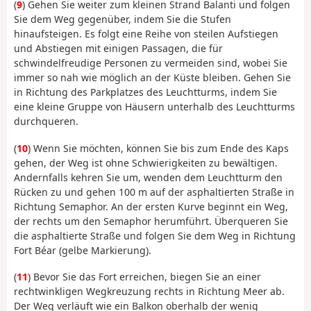
(
9
) Gehen Sie weiter zum kleinen Strand Balanti und folgen
Sie dem Weg gegenüber, indem Sie die Stufen
hinaufsteigen. Es folgt eine Reihe von steilen Aufstiegen
und Abstiegen mit einigen Passagen, die für
schwindelfreudige Personen zu vermeiden sind, wobei Sie
immer so nah wie möglich an der Küste bleiben. Gehen Sie
in Richtung des Parkplatzes des Leuchtturms, indem Sie
eine kleine Gruppe von Häusern unterhalb des Leuchtturms
durchqueren.
(
10
) Wenn Sie möchten, können Sie bis zum Ende des Kaps
gehen, der Weg ist ohne Schwierigkeiten zu bewältigen.
Andernfalls kehren Sie um, wenden dem Leuchtturm den
Rücken zu und gehen 100 m auf der asphaltierten Straße in
Richtung Semaphor. An der ersten Kurve beginnt ein Weg,
der rechts um den Semaphor herumführt. Überqueren Sie
die asphaltierte Straße und folgen Sie dem Weg in Richtung
Fort Béar (gelbe Markierung).
(
11
) Bevor Sie das Fort erreichen, biegen Sie an einer
rechtwinkligen Wegkreuzung rechts in Richtung Meer ab.
Der Weg verläuft wie ein Balkon oberhalb der wenig