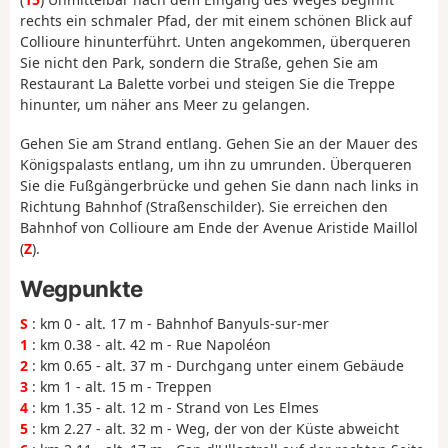
rechts ein schmaler Pfad, der mit einem schönen Blick auf
Collioure hinunterführt. Unten angekommen, überqueren
Sie nicht den Park, sondern die Straße, gehen Sie am
Restaurant La Balette vorbei und steigen Sie die Treppe
hinunter, um näher ans Meer zu gelangen.
Gehen Sie am Strand entlang. Gehen Sie an der Mauer des
Königspalasts entlang, um ihn zu umrunden. Überqueren
Sie die Fußgängerbrücke und gehen Sie dann nach links in
Richtung Bahnhof (Straßenschilder). Sie erreichen den
Bahnhof von Collioure am Ende der Avenue Aristide Maillol
(
Z
).
Wegpunkte
S
: km 0 - alt. 17 m - Bahnhof Banyuls-sur-mer
1
: km 0.38 - alt. 42 m - Rue Napoléon
2
: km 0.65 - alt. 37 m - Durchgang unter einem Gebäude
3
: km 1 - alt. 15 m - Treppen
4
: km 1.35 - alt. 12 m - Strand von Les Elmes
5
: km 2.27 - alt. 32 m - Weg, der von der Küste abweicht