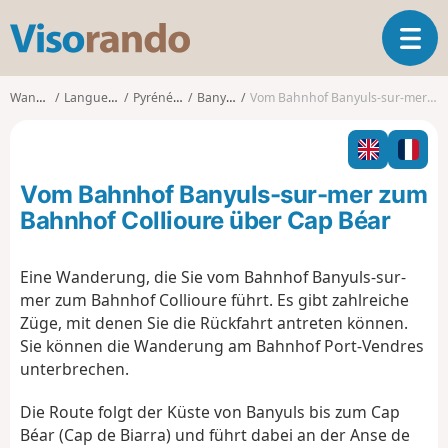
V
T
i
o
s
g
o
Wanderungen
Languedoc-Roussillon
Pyrénées-Orientales
Banyuls-sur-Mer
Vom Bahnhof Banyuls-sur-mer zum Bahnhof Collioure über Cap Béar
g
r
l
a
e
n
n
d
Vom Bahnhof Banyuls-sur-mer zum
a
o
v
Bahnhof Collioure über Cap Béar
i
g
Eine Wanderung, die Sie vom Bahnhof Banyuls-sur-
a
mer zum Bahnhof Collioure führt. Es gibt zahlreiche
t
i
Züge, mit denen Sie die Rückfahrt antreten können.
o
Sie können die Wanderung am Bahnhof Port-Vendres
n
unterbrechen.
Die Route folgt der Küste von Banyuls bis zum Cap
Béar (Cap de Biarra) und führt dabei an der Anse de