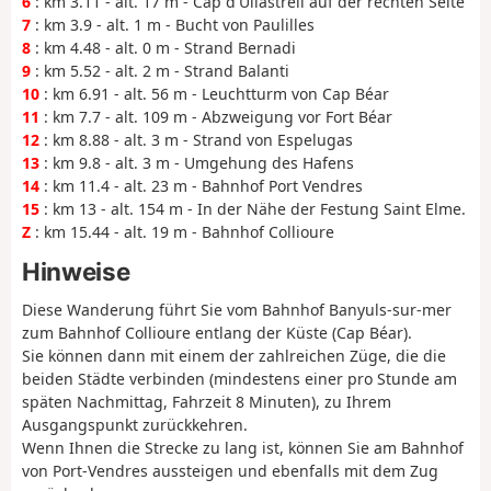
6
: km 3.11 - alt. 17 m - Cap d'Ullastrell auf der rechten Seite
7
: km 3.9 - alt. 1 m - Bucht von Paulilles
8
: km 4.48 - alt. 0 m - Strand Bernadi
9
: km 5.52 - alt. 2 m - Strand Balanti
10
: km 6.91 - alt. 56 m - Leuchtturm von Cap Béar
11
: km 7.7 - alt. 109 m - Abzweigung vor Fort Béar
12
: km 8.88 - alt. 3 m - Strand von Espelugas
13
: km 9.8 - alt. 3 m - Umgehung des Hafens
14
: km 11.4 - alt. 23 m - Bahnhof Port Vendres
15
: km 13 - alt. 154 m - In der Nähe der Festung Saint Elme.
Z
: km 15.44 - alt. 19 m - Bahnhof Collioure
Hinweise
Diese Wanderung führt Sie vom Bahnhof Banyuls-sur-mer
zum Bahnhof Collioure entlang der Küste (Cap Béar).
Sie können dann mit einem der zahlreichen Züge, die die
beiden Städte verbinden (mindestens einer pro Stunde am
späten Nachmittag, Fahrzeit 8 Minuten), zu Ihrem
Ausgangspunkt zurückkehren.
Wenn Ihnen die Strecke zu lang ist, können Sie am Bahnhof
von Port-Vendres aussteigen und ebenfalls mit dem Zug