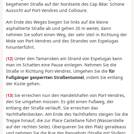
begehenen Straße auf der Nordseite des Cap Béar. Schöne
Aussicht auf Port-Vendres und Collioure.
Am Ende des Weges biegen Sie links auf die kleine
asphaltierte Straße ab und gehen 20 m weiter, dann
nehmen Sie sofort einen Weg, der sehr steil in Richtung der
Mole von Port-Vendres und des Strandes von Espelugas
hinunterführt.
(
12
) Unter den Tamarisken am Strand von Espelugas kann
man im Schatten eine Pause einlegen. Nehmen Sie die
Straße in Richtung Port-Vendres. Umgehen Sie die
für
Fußgänger gesperrten Straßentunnel
, indem Sie entlang
der Küste gehen.
(
13
) Sie erreichen nun den Handelshafen von Port-Vendres,
den Sie umgehen müssen. Es gibt einen Fußweg, der
entlang der Straße verläuft. Sie erreichen das
Yachthafenbecken. Am Ende des Yachthafens steigen Sie die
Treppe hinauf, die zur Place Castellane führt (Wasserstelle
auf der rechten Seite). Überqueren Sie den Platz geradeaus
und nehmen Sie die Rue des Paquebots (Straße mit Stufen).