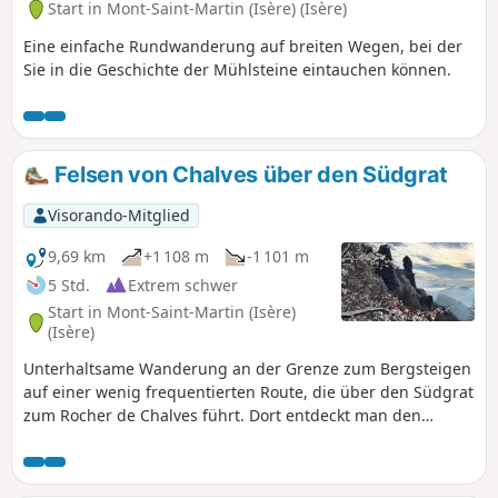
Start in Mont-Saint-Martin (Isère) (Isère)
Eine einfache Rundwanderung auf breiten Wegen, bei der
Sie in die Geschichte der Mühlsteine eintauchen können.
Felsen von Chalves über den Südgrat
Visorando-Mitglied
9,69 km
+1 108 m
-1 101 m
5 Std.
Extrem schwer
Start in Mont-Saint-Martin (Isère)
(Isère)
Unterhaltsame Wanderung an der Grenze zum Bergsteigen
auf einer wenig frequentierten Route, die über den Südgrat
zum Rocher de Chalves führt. Dort entdeckt man den
Ouillon, einen gut sichtbaren Monolithen am Fuße des
Grats, bevor man in leichtem Klettern (nie über 3c) auf den
Grat steigt. Achtung: Unter dem Grat ist der Abgrund