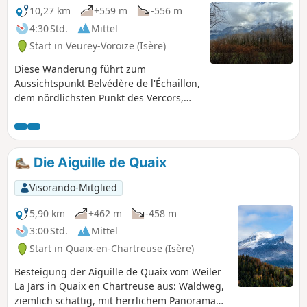
10,27 km
+559 m
-556 m
4:30 Std.
Mittel
Start in Veurey-Voroize (Isère)
Diese Wanderung führt zum
Aussichtspunkt Belvédère de l'Échaillon,
dem nördlichsten Punkt des Vercors,
von wo aus man einen schönen Blick auf
die Schlucht von Voreppe, den Süden
des Grésivaudan, das Pays Voironnais
und das Isère-Tal hat. Die Kapelle Saint-
Die Aiguille de Quaix
Ours, die an einer Felswand liegt und
über eine einzige große Öffnung über
Visorando-Mitglied
dem Abgrund verfügt, bietet einen
beeindruckenden Blick auf die Isère!
5,90 km
+462 m
-458 m
3:00 Std.
Mittel
Start in Quaix-en-Chartreuse (Isère)
Besteigung der Aiguille de Quaix vom Weiler
La Jars in Quaix en Chartreuse aus: Waldweg,
ziemlich schattig, mit herrlichem Panorama