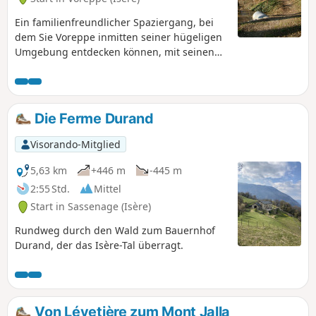
der einzige Weg dieser Reihe, der keine
Rundwanderung ist, um den von vielen
Ein familienfreundlicher Spaziergang, bei
Radfahrern frequentierten Radweg zu
dem Sie Voreppe inmitten seiner hügeligen
vermeiden.
Umgebung entdecken können, mit seinen
alten Weilern, den einst mit Weinreben
bewachsenen Hängen und dem
Klarissenkloster. Wanderweg Nr. 1 der
„Sentiers de Chartreuse Occidentale“ Dieser
Die Ferme Durand
Weg birgt jedoch die für Berg- und
Waldwege typischen Gegehen
Visorando-Mitglied
(herabfallende Äste und Überlaufen der
Roize am „Pas Japonais“ usw.).
5,63 km
+446 m
-445 m
2:55 Std.
Mittel
Start in Sassenage (Isère)
Rundweg durch den Wald zum Bauernhof
Durand, der das Isère-Tal überragt.
Von Lévetière zum Mont Jalla