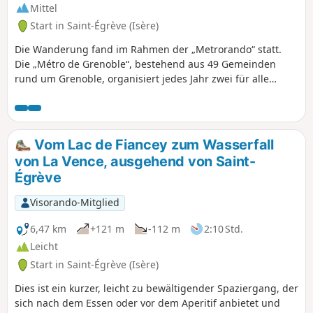
Mittel
Start in Saint-Égrève (Isère)
Die Wanderung fand im Rahmen der „Metrorando“ statt.
Die „Métro de Grenoble“, bestehend aus 49 Gemeinden
rund um Grenoble, organisiert jedes Jahr zwei für alle
offenen Wandertage und bietet dafür drei Wanderungen
an. Jeder Teilnehmer wählt die für ihn passende aus. Dies
ist die mittelschwere Wanderung, die an diesem Sonntag
Ende September absolviert wurde.
Vom Lac de Fiancey zum Wasserfall
von La Vence, ausgehend von Saint-
Égrève
Visorando-Mitglied
6,47 km
+121 m
-112 m
2:10 Std.
Leicht
Start in Saint-Égrève (Isère)
Dies ist ein kurzer, leicht zu bewältigender Spaziergang, der
sich nach dem Essen oder vor dem Aperitif anbietet und