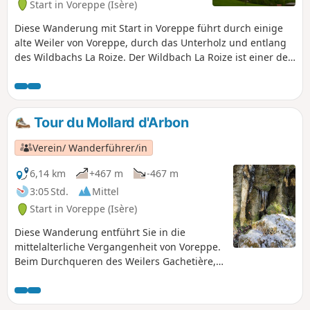
Start in Voreppe (Isère)
Diese Wanderung mit Start in Voreppe führt durch einige
alte Weiler von Voreppe, durch das Unterholz und entlang
des Wildbachs La Roize. Der Wildbach La Roize ist einer der
mächtigsten in der Chartreuse. Mitte Mai zeigte er seine
Kraft jedoch nicht allzu sehr. Die Roize ermöglichte den
Betrieb einer Reihe von Anlagen: Mühlen, Sägewerke oder
Gerbereien und trug dazu bei, Voreppe zu einem kleinen
Tour du Mollard d'Arbon
Wirtschaftszentrum des Isère-Tals zu machen.
Verein/ Wanderführer/in
6,14 km
+467 m
-467 m
3:05 Std.
Mittel
Start in Voreppe (Isère)
Diese Wanderung entführt Sie in die
mittelalterliche Vergangenheit von Voreppe.
Beim Durchqueren des Weilers Gachetière,
dem ursprünglichen Kern von Voreppe,
kann man die Ruinen des Château Vieux, der
ehemaligen Burg der Herzöge von