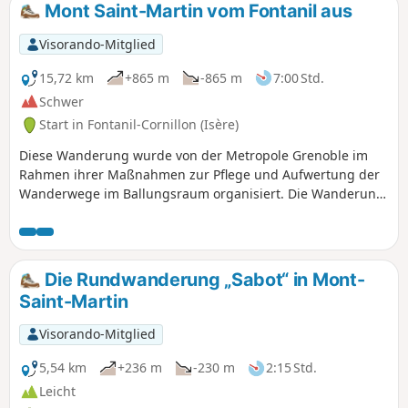
Mont Saint-Martin vom Fontanil aus
Visorando-Mitglied
15,72 km
+865 m
-865 m
7:00 Std.
Schwer
Start in Fontanil-Cornillon (Isère)
Diese Wanderung wurde von der Metropole Grenoble im
Rahmen ihrer Maßnahmen zur Pflege und Aufwertung der
Wanderwege im Ballungsraum organisiert. Die Wanderung
trägt den Namen „Métrorando“. Die beschriebene Route
ermöglicht es, die Ausläufer des Chartreuse-Massivs sowie
einen sehr schönen Wald und das kleine Dorf Mont-Saint-
Martin zu entdecken.
Die Rundwanderung „Sabot“ in Mont-
Saint-Martin
Visorando-Mitglied
5,54 km
+236 m
-230 m
2:15 Std.
Leicht