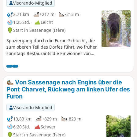
Visorando-Mitglied
2,71 km
+217 m
-213 m
1:25 Std.
Leicht
Start in Sassenage (Isère)
Spaziergang durch die Furon-Schlucht, die
zum oberen Teil des Dorfes führt, wo früher
sonntags Restaurants die Einwohner von
Grenoble empfingen, die auf der Suche
nach Abkühlung waren. Ein kurzer
Spaziergang, der bei großer Hitze sehr
geschätzt wird, da es am Furon immer kühl
Von Sassenage nach Engins über die
bleibt.
Pont Charvet, Rückweg am linken Ufer des
Furon
Visorando-Mitglied
13,83 km
+829 m
-829 m
6:20 Std.
Schwer
Start in Sassenage (Isère)