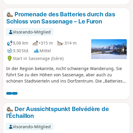
im Sommer ideal. Der 360°-Panoramablick
vom Gipfel der Pinéa auf die Chartreuse, die
Promenade des Batteries durch das
Belledonne und den Vercors ist
Schloss von Sassenage – Le Furon
atemberaubend.
Visorando-Mitglied
9,08 km
+315 m
-314 m
3:30 Std.
Mittel
Start in Sassenage (Isère)
In der Region bekannte, nicht schwierige Wanderung. Sie
führt Sie zu den Höhen von Sassenage, aber auch zu
schönen Stadtvierteln und ins Dorfzentrum. Die „Batteries”
sind Verteidigungsanlagen des „Eisengürtels” aus dem
späten 19. Jahrhundert: mehrere Batteriestellungen, deren
Artilleriegeschütze entfernt wurden. Informieren Sie sich
über ihre frühere Funktion.
Der Aussichtspunkt Belvédère de
l'Échaillon
Visorando-Mitglied