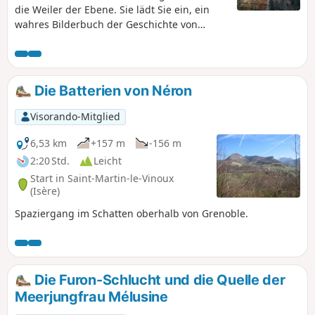
zu unternehmen!
die Weiler der Ebene. Sie lädt Sie ein, ein
wahres Bilderbuch der Geschichte von
Voreppe vom Mittelalter bis heute zu
entdecken: Überreste des Bergbaus,
Zeugnisse der früheren landwirtschaftlichen
und Schifffahrtsaktivitäten, Überreste
Die Batterien von Néron
romantischer Ferienorte. Sie hebt auch den
bedeutenden topografischen Kontrast der
Visorando-Mitglied
Gemeinde hervor. Wanderweg Nr. 11 der
Wanderwege der westlichen Chartreuse.
6,53 km
+157 m
-156 m
Diese Rundwanderung kann auch mit dem
2:20 Std.
Leicht
Mountainbike zurückgelegt werden.
Start in Saint-Martin-le-Vinoux
(Isère)
Spaziergang im Schatten oberhalb von Grenoble.
Die Furon-Schlucht und die Quelle der
Meerjungfrau Mélusine