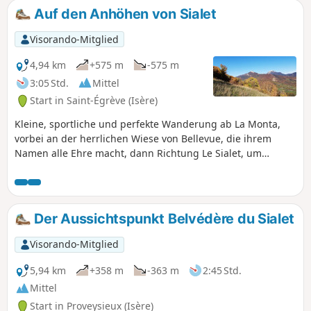
allgegenwärtig, man muss langsam vorgehen und jeden
Auf den Anhöhen von Sialet
Griff gut prüfen, da einige Felsblöcke nur darauf warten,
herunterzufallen.
Visorando-Mitglied
4,94 km
+575 m
-575 m
3:05 Std.
Mittel
Start in Saint-Égrève (Isère)
Kleine, sportliche und perfekte Wanderung ab La Monta,
vorbei an der herrlichen Wiese von Bellevue, die ihrem
Namen alle Ehre macht, dann Richtung Le Sialet, um
schließlich auf dem höchsten Punkt einer wunderschönen,
wilden Wiese zu enden. Herrlicher Blick auf die Chartreuse,
Pinéa, Chamechaude und auch auf das Tal! Und direkt vor
einem der imposante Moucherotte, der Vercors in der Ferne
Der Aussichtspunkt Belvédère du Sialet
und die geschäftige Stadt ganz unten. Schön wie ein
Gemälde von Jean Achard! Und nur einen Katzensprung von
Visorando-Mitglied
der Stadt entfernt...
5,94 km
+358 m
-363 m
2:45 Std.
Mittel
Start in Proveysieux (Isère)