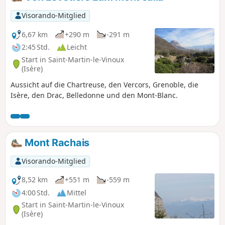
Visorando-Mitglied
6,67 km
+290 m
-291 m
2:45 Std.
Leicht
Start in Saint-Martin-le-Vinoux
(Isère)
Aussicht auf die Chartreuse, den Vercors, Grenoble, die
Isère, den Drac, Belledonne und den Mont-Blanc.
Mont Rachais
Visorando-Mitglied
8,52 km
+551 m
-559 m
4:00 Std.
Mittel
Start in Saint-Martin-le-Vinoux
(Isère)