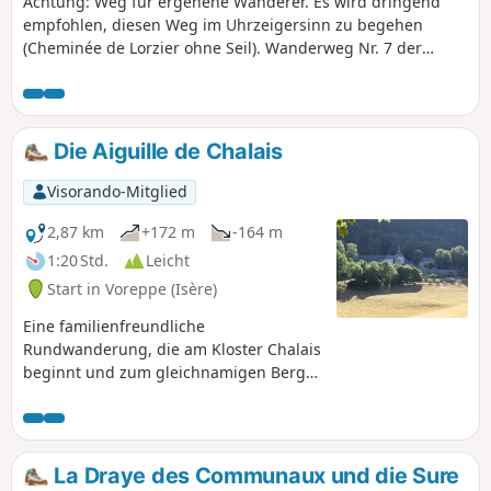
Achtung: Weg für ergehene Wanderer. Es wird dringend
empfohlen, diesen Weg im Uhrzeigersinn zu begehen
(Cheminée de Lorzier ohne Seil). Wanderweg Nr. 7 der
„Sentiers de Chartreuse Occidentale“. Obwohl unsere Wege
regelmäßig gepflegt werden, handelt es sich um Berg-
und/oder Waldwege mit allen damit verbundenen
Risiken:herabfallende Äste, Bäume, Steine, Felsen,
Die Aiguille de Chalais
Schlammlawinen, Sturzfluten, Ausrutschen ... Sie wandern
entlang von Schluchten und Felsen . Verlassen Sie den
Visorando-Mitglied
markierten Weg nicht.
2,87 km
+172 m
-164 m
1:20 Std.
Leicht
Start in Voreppe (Isère)
Eine familienfreundliche
Rundwanderung, die am Kloster Chalais
beginnt und zum gleichnamigen Berg
Aiguille führt.
La Draye des Communaux und die Sure