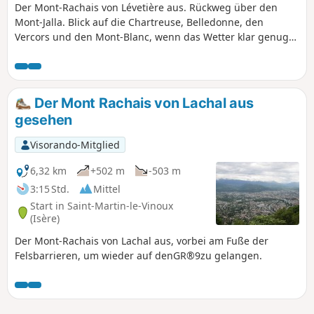
Der Mont-Rachais von Lévetière aus. Rückweg über den
Mont-Jalla. Blick auf die Chartreuse, Belledonne, den
Vercors und den Mont-Blanc, wenn das Wetter klar genug
ist.
Der Mont Rachais von Lachal aus
gesehen
Visorando-Mitglied
6,32 km
+502 m
-503 m
3:15 Std.
Mittel
Start in Saint-Martin-le-Vinoux
(Isère)
Der Mont-Rachais von Lachal aus, vorbei am Fuße der
Felsbarrieren, um wieder auf denGR®9zu gelangen.