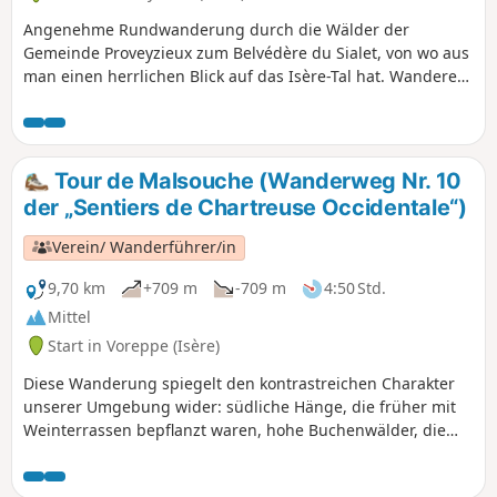
Angenehme Rundwanderung durch die Wälder der
Gemeinde Proveyzieux zum Belvédère du Sialet, von wo aus
man einen herrlichen Blick auf das Isère-Tal hat. Wanderer
werden sich über das große Einkaufszentrum von Saint-
Égrève freuen, wo viele von ihnen ihre Einkäufe erledigen.
Tour de Malsouche (Wanderweg Nr. 10
der „Sentiers de Chartreuse Occidentale“)
Verein/ Wanderführer/in
9,70 km
+709 m
-709 m
4:50 Std.
Mittel
Start in Voreppe (Isère)
Diese Wanderung spiegelt den kontrastreichen Charakter
unserer Umgebung wider: südliche Hänge, die früher mit
Weinterrassen bepflanzt waren, hohe Buchenwälder, die
Stätte des Klosters von Chalais und das kleine, wilde Tal von
Malsouche. Beim Abstieg nehmen Sie einen alten