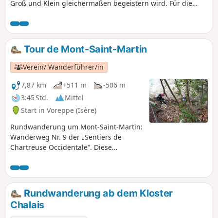
Groß und Klein gleichermaßen begeistern wird. Für die
Großen ist ein Plausch der ideale Begleiter für diesen
Spaziergang, während die Kleinen Steine in den Vence
werfen oder ein paar Steine hüpfen lassen können.
Tour de Mont-Saint-Martin
Verein/ Wanderführer/in
7,87 km
+511 m
-506 m
3:45 Std.
Mittel
Start in Voreppe (Isère)
Rundwanderung um Mont-Saint-Martin:
Wanderweg Nr. 9 der „Sentiers de
Chartreuse Occidentale“. Diese
Wanderung führt Sie nach Mont-Saint-
Martin, einem kleinen Dorf am Fuße des
Rocher de l'Église, das einst Schauplatz
intensiver pastoraler Aktivitäten war. Sie
Rundwanderung ab dem Kloster
ist zudem voller Kontraste: Schatten der
Chalais
hohen, jahrhundertealten Hochwälder,