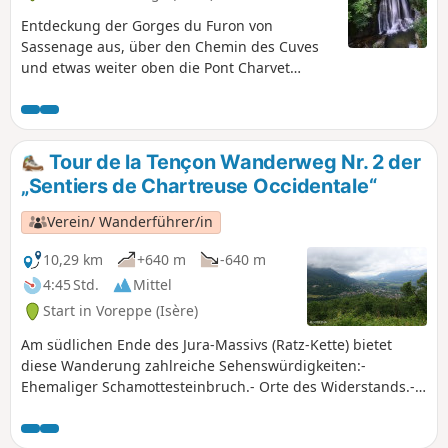
Entdeckung der Gorges du Furon von
Sassenage aus, über den Chemin des Cuves
und etwas weiter oben die Pont Charvet
(Gedenkstätte des Widerstands). Nicht bei
Regenwetter unternehmen: sehr steile Wege
über 2 Stunden und 800 Höhenmeter. Danach
keine Schwierigkeiten mehr auf der Strecke
Tour de la Tençon Wanderweg Nr. 2 der
über Engins und zurück nach Sassenage.
„Sentiers de Chartreuse Occidentale“
Verein/ Wanderführer/in
10,29 km
+640 m
-640 m
4:45 Std.
Mittel
Start in Voreppe (Isère)
Am südlichen Ende des Jura-Massivs (Ratz-Kette) bietet
diese Wanderung zahlreiche Sehenswürdigkeiten:-
Ehemaliger Schamottesteinbruch.- Orte des Widerstands.-
Ruinen einer alten Siedlung (mit Brotbackofen).- Ein
jahrhundertealter Weg, von dem noch das Pflaster und die