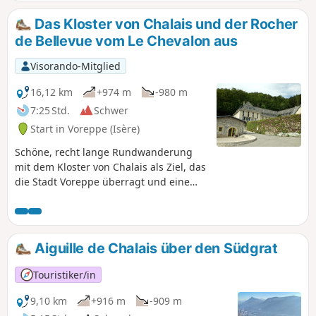
Zugangsweg nach Chalais. Er führt Sie zur industriellen
Vergangenheit von Voreppe, die durch den Betrieb der
Das Kloster von Chalais und der Rocher
Zementsteinbrüche geprägt war. Wanderweg Nr. 10 der
de Bellevue vom Le Chevalon aus
Wanderwege der westlichen Chartreuse. Dieser Weg birgt
die für Berg- und Waldwege typischen Gegehen
Visorando-Mitglied
(herabfallende Äste, umstürzende Bäume, Steinschlag
entlang der Felsen).
16,12 km
+974 m
-980 m
7:25 Std.
Schwer
Start in Voreppe (Isère)
Schöne, recht lange Rundwanderung
mit dem Kloster von Chalais als Ziel, das
die Stadt Voreppe überragt und eine
etwas anspruchsvollere Alternative zum
üblichen Aufstieg mit dem Auto über
die Straße zum Kloster darstellt. Die
Ausblicke von der Aiguille de Chalais
Aiguille de Chalais über den Südgrat
und dem Rocher de Bellevue sind
atemberaubend!
Touristiker/in
9,10 km
+916 m
-909 m