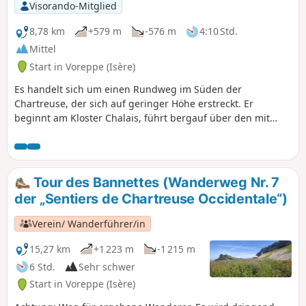
Emotionen beimAufstieg über den
Visorando-Mitglied
Seilzug, Helligkeit des Almhangs von
Mont-Saint-Martin, Ruhe entlang der
8,78 km
+579 m
-576 m
4:10 Std.
Wiesen und Bäche mit Blick auf die
Mittel
Landschaft des Isère-Tals.Praktische
Start in Voreppe (Isère)
Informationen lesen.
Es handelt sich um einen Rundweg im Süden der
Chartreuse, der sich auf geringer Höhe erstreckt. Er
beginnt am Kloster Chalais, führt bergauf über den mit
Seilen gesicherten Kamin, dann zum kleinen Dorf Mont-
Saint-Martin und zurück über den Weg von Cuchet. Die
traditionellen gelben Wegweiser geben die
zurückzulegende Entfernung und die benötigte Zeit bis
Tour des Bannettes (Wanderweg Nr. 7
zum jeweiligen Ziel an.
der „Sentiers de Chartreuse Occidentale“)
Verein/ Wanderführer/in
15,27 km
+1 223 m
-1 215 m
6 Std.
Sehr schwer
Start in Voreppe (Isère)