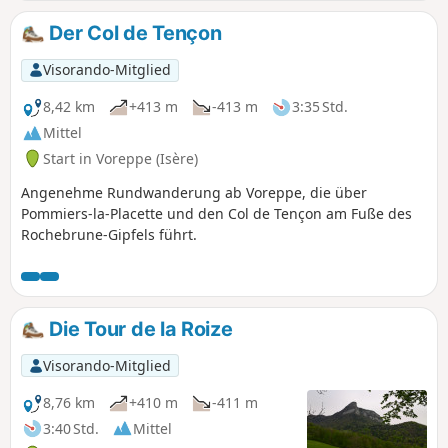
Stützmauern erhalten sind.- Aussichtspunkte auf den Kar
de Roize.- Ebene und Schlucht der Isère, ein echter, von
Der Col de Tençon
Gletschern gegrabener Korridor zwischen dem Vercors und
der Chartreuse Wanderweg Nr. 2 der „Sentiers de
Visorando-Mitglied
Chartreuse Occidentale“. Dieser Weg birgt die für Berg-
und Waldwege typischen Gegehen (herabfallende Äste,
8,42 km
+413 m
-413 m
3:35 Std.
Steine entlang der Felswand) und Vorsicht beim
Mittel
Überqueren der Departementsstraße.
Start in Voreppe (Isère)
Angenehme Rundwanderung ab Voreppe, die über
Pommiers-la-Placette und den Col de Tençon am Fuße des
Rochebrune-Gipfels führt.
Die Tour de la Roize
Visorando-Mitglied
8,76 km
+410 m
-411 m
3:40 Std.
Mittel