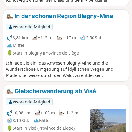
Rundweg zwischen der Maas und dem Albertkanal.
In der schönen Region Blegny-Mine
Visorando-Mitglied
8,81 km
+115 m
-117 m
2:50 Std.
Mittel
Start in Blegny (Province de Liège)
Ich lade Sie ein, das Anwesen Blegny-Mine und die
wunderschöne Umgebung auf idyllischen Wegen und
Pfaden, teilweise durch den Wald, zu entdecken.
Gletscherwanderung ab Visé
Visorando-Mitglied
10,08 km
+103 m
-112 m
3:10 Std.
Mittel
Start in Visé (Province de Liège)