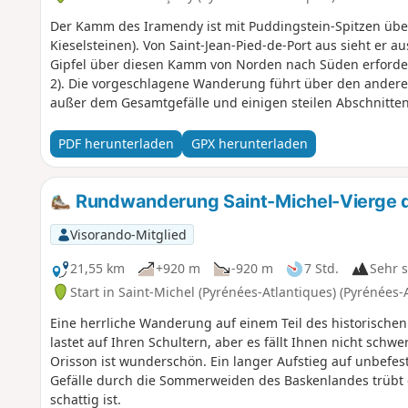
Der Kamm des Iramendy ist mit Puddingstein-Spitzen übe
Kieselsteinen). Von Saint-Jean-Pied-de-Port aus sieht er a
Gipfel über diesen Kamm von Norden nach Süden erfordert
2). Die vorgeschlagene Wanderung führt über den anderen
außer dem Gesamtgefälle und einigen steilen Abschnitten. 
umliegenden Berge.
PDF herunterladen
GPX herunterladen
Rundwanderung Saint-Michel-Vierge d
Visorando-Mitglied
21,55 km
+920 m
-920 m
7 Std.
Sehr 
Start in Saint-Michel (Pyrénées-Atlantiques) (Pyrénées-
Eine herrliche Wanderung auf einem Teil des historische
lastet auf Ihren Schultern, aber es fällt Ihnen nicht schw
Orisson ist wunderschön. Ein langer Aufstieg auf unbef
Gefälle durch die Sommerweiden des Baskenlandes trübt
schattig ist.