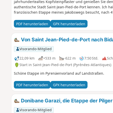
jahrhundertealtes Kopfsteinpflaster und genießen Sie den 
authentische Stadt Saint-Jean-Pied-de-Port kennen. Ich ha
französischen Etappe meines Jakobswegs besucht, nach 
PDF herunterladen
GPX herunterladen
Von Saint Jean-Pied-de-Port nach Bid
Visorando-Mitglied
22,09 km
+533 m
-622 m
7:50 Std.
Sc
Start in Saint-Jean-Pied-de-Port (Pyrénées-Atlantiques)
Schöne Etappe im Pyrenäenvorland auf Landstraßen.
PDF herunterladen
GPX herunterladen
Donibane Garazi, die Etappe der Pilger
Visorando-Mitglied