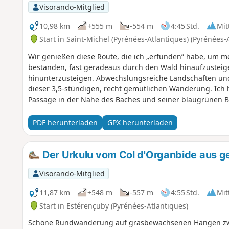
Visorando-Mitglied
10,98 km
+555 m
-554 m
4:45 Std.
Mit
Start in Saint-Michel (Pyrénées-Atlantiques) (Pyrénées-
Wir genießen diese Route, die ich „erfunden” habe, um m
bestanden, fast geradeaus durch den Wald hinaufzusteig
hinunterzusteigen. Abwechslungsreiche Landschaften 
dieser 3,5-stündigen, recht gemütlichen Wanderung. Ich
Passage in der Nähe des Baches und seiner blaugrünen 
Frühlingsblumen. Romantisch wie man es sich nur wünsc
hier Zeit lassen, Sportbegeisterte sollten lieber fernbleibe
PDF herunterladen
GPX herunterladen
Der Urkulu vom Col d'Organbide aus 
Visorando-Mitglied
11,87 km
+548 m
-557 m
4:55 Std.
Mit
Start in Estérençuby (Pyrénées-Atlantiques)
Schöne Rundwanderung auf grasbewachsenen Hängen zwi