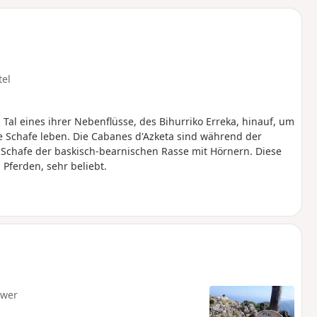
u
n
m
tel
Tal eines ihrer Nebenflüsse, des Bihurriko Erreka, hinauf, um
e Schafe leben. Die Cabanes d'Azketa sind während der
chafe der baskisch-bearnischen Rasse mit Hörnern. Diese
Pferden, sehr beliebt.
hwer