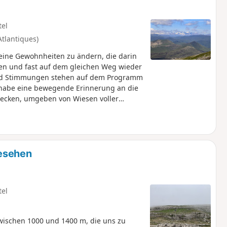
tel
Atlantiques)
eine Gewohnheiten zu ändern, die darin
en und fast auf dem gleichen Weg wieder
und Stimmungen stehen auf dem Programm
 habe eine bewegende Erinnerung an die
Becken, umgeben von Wiesen voller
hen kann. Kurz gesagt, man möchte sich
n!
gesehen
tel
schen 1000 und 1400 m, die uns zu