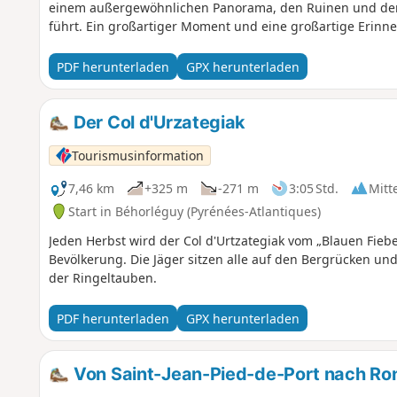
einem außergewöhnlichen Panorama, den Ruinen und de
PDF herunterladen
GPX herunterladen
Der Col d'Urzategiak
Tourismusinformation
7,46 km
+325 m
-271 m
3:05 Std.
Mitt
Start in Béhorléguy (Pyrénées-Atlantiques)
Jeden Herbst wird der Col d'Urtzategiak vom „Blauen Fiebe
Bevölkerung. Die Jäger sitzen alle auf den Bergrücken 
der Ringeltauben.
PDF herunterladen
GPX herunterladen
Von Saint-Jean-Pied-de-Port nach Ro