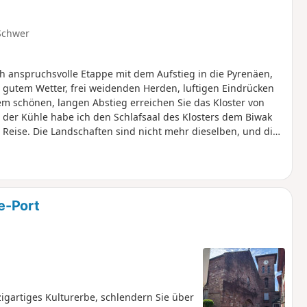
Schwer
h anspruchsvolle Etappe mit dem Aufstieg in die Pyrenäen,
 gutem Wetter, frei weidenden Herden, luftigen Eindrücken
 schönen, langen Abstieg erreichen Sie das Kloster von
 der Kühle habe ich den Schlafsaal des Klosters dem Biwak
 Reise. Die Landschaften sind nicht mehr dieselben, und die
hen auf den Wegen unterwegs. Nur sehr wenige Franzosen und
atürlich Spanier. Ab hier muss man Spanisch oder Englisch
 es immer, sich verständlich zu machen und
e-Port
zigartiges Kulturerbe, schlendern Sie über