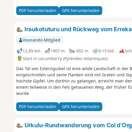
PDF herunterladen
GPX herunterladen
Iraukotuturu und Rückweg vom Erreka
Visorando-Mitglied
12,89 km
+907 m
-902 m
6:15 Std.
Sc
Start in Lecumberry (Pyrénées-Atlantiques)
Das Tal von Esternguibel ist eine wilde Landschaft in der B
eingeschnitten und seine Flanken sind mit Graten und Gipf
höchste Gipfel. Um dorthin zu gelangen, erreicht man den
einem teilweise in den Fels gehauenen Weg, der früher f
wurde.
PDF herunterladen
GPX herunterladen
Urkulu-Rundwanderung vom Col d'Or