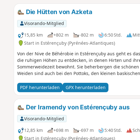
Die Hütten von Azketa
Visorando-Mitglied
15,85 km
+802 m
-802 m
6:50 Std.
Mit
Start in Estérençuby (Pyrénées-Atlantiques)
Von der Nive de Béhérobie in Estérençuby aus geht es das 
die ruhigen Höhen zu entdecken, in denen Hirten und ihr
Sommerweidezeit bewohnt. Sie beherbergen die schönen S
Weiden sind auch bei den Pottoks, den kleinen baskischen 
PDF herunterladen
GPX herunterladen
Der Iramendy von Estérençuby aus
Visorando-Mitglied
12,85 km
+698 m
-697 m
5:40 Std.
Sc
Start in Estérençuby (Pyrénées-Atlantiques)