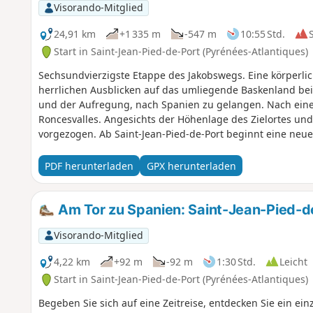
Visorando-Mitglied
24,91 km
+1 335 m
-547 m
10:55 Std.
Start in Saint-Jean-Pied-de-Port (Pyrénées-Atlantiques)
Sechsundvierzigste Etappe des Jakobswegs. Eine körperlic
herrlichen Ausblicken auf das umliegende Baskenland bei
und der Aufregung, nach Spanien zu gelangen. Nach einem
Roncesvalles. Angesichts der Höhenlage des Zielortes und
vorgezogen. Ab Saint-Jean-Pied-de-Port beginnt eine neue
Pilger auch nicht. Ab hier sind zehnmal so viele Mensc
viele Koreaner, Australier, Amerikaner, Philippiner und n
PDF herunterladen
GPX herunterladen
sprechen oder Google Translate nutzen. Aber man schafft
zurechtzukommen. Das ist der Zauber des Jakobswegs.
Am Tor zu Spanien: Saint-Jean-Pied-d
Visorando-Mitglied
4,22 km
+92 m
-92 m
1:30 Std.
Leicht
Start in Saint-Jean-Pied-de-Port (Pyrénées-Atlantiques)
Begeben Sie sich auf eine Zeitreise, entdecken Sie ein ein