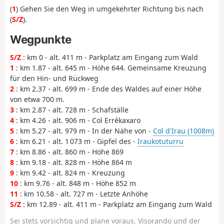
(
1
) Gehen Sie den Weg in umgekehrter Richtung bis nach
(
S/Z
).
Wegpunkte
S/Z
: km 0 - alt. 411 m - Parkplatz am Eingang zum Wald
1
: km 1.87 - alt. 645 m - Höhe 644. Gemeinsame Kreuzung
für den Hin- und Rückweg
2
: km 2.37 - alt. 699 m - Ende des Waldes auf einer Höhe
von etwa 700 m.
3
: km 2.87 - alt. 728 m - Schafställe
4
: km 4.26 - alt. 906 m - Col Errékaxaro
5
: km 5.27 - alt. 979 m - In der Nähe von -
Col d'Irau (1008m)
6
: km 6.21 - alt. 1 073 m - Gipfel des -
Iraukotuturru
7
: km 8.86 - alt. 860 m - Höhe 869
8
: km 9.18 - alt. 828 m - Höhe 864 m
9
: km 9.42 - alt. 824 m - Kreuzung
10
: km 9.76 - alt. 848 m - Höhe 852 m
11
: km 10.58 - alt. 727 m - Letzte Anhöhe
S/Z
: km 12.89 - alt. 411 m - Parkplatz am Eingang zum Wald
Sei stets vorsichtig und plane voraus. Visorando und der