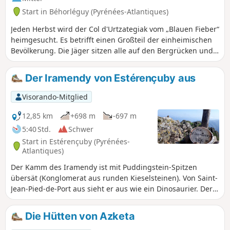
Start in Béhorléguy (Pyrénées-Atlantiques)
Jeden Herbst wird der Col d'Urtzategiak vom „Blauen Fieber“
heimgesucht. Es betrifft einen Großteil der einheimischen
Bevölkerung. Die Jäger sitzen alle auf den Bergrücken und
in den Bäumen und halten Ausschau nach der Wanderung
der Ringeltauben.
Der Iramendy von Estérençuby aus
Visorando-Mitglied
12,85 km
+698 m
-697 m
5:40 Std.
Schwer
Start in Estérençuby (Pyrénées-
Atlantiques)
Der Kamm des Iramendy ist mit Puddingstein-Spitzen
übersät (Konglomerat aus runden Kieselsteinen). Von Saint-
Jean-Pied-de-Port aus sieht er aus wie ein Dinosaurier. Der
Aufstieg zum Gipfel über diesen Kamm von Norden nach
Süden erfordert ein wenig Klettern (Schwierigkeitsgrad 2).
Die Hütten von Azketa
Die vorgeschlagene Wanderung führt über den anderen