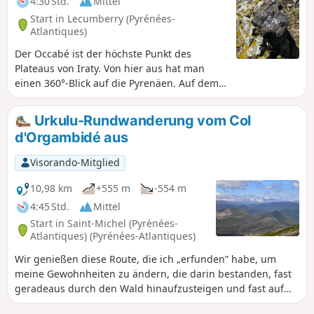
4:30 Std.
Mittel
Start in Lecumberry (Pyrénées-
Atlantiques)
Der Occabé ist der höchste Punkt des
Plateaus von Iraty. Von hier aus hat man
einen 360°-Blick auf die Pyrenäen. Auf dem
Plateau von Occabé befindet sich die
außergewöhnlichste Megalithstätte des
Urkulu-Rundwanderung vom Col
Baskenlandes. Der Aufstieg und Abstieg
d'Orgambidé aus
führen durch den größten Buchenwald
Europas. Es ist überall wunderschön.
Visorando-Mitglied
10,98 km
+555 m
-554 m
4:45 Std.
Mittel
Start in Saint-Michel (Pyrénées-
Atlantiques) (Pyrénées-Atlantiques)
Wir genießen diese Route, die ich „erfunden” habe, um
meine Gewohnheiten zu ändern, die darin bestanden, fast
geradeaus durch den Wald hinaufzusteigen und fast auf
dem gleichen Weg wieder hinunterzusteigen.