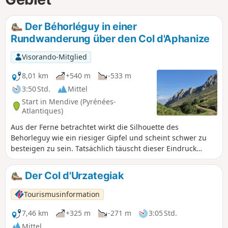
Der Béhorléguy in einer
Rundwanderung über den Col d'Aphanize
Visorando-Mitglied
8,01 km
+540 m
-533 m
3:50 Std.
Mittel
Start in Mendive (Pyrénées-
Atlantiques)
Aus der Ferne betrachtet wirkt die Silhouette des
Behorleguy wie ein riesiger Gipfel und scheint schwer zu
besteigen zu sein. Tatsächlich täuscht dieser Eindruck
jedoch, denn wenn man seine Südseite erreicht, hat er eher
eine abgerundete Form. Es handelt sich um eine riesige
Der Col d'Urzategiak
Kalksteinfalte, die das Arbailles-Massiv ankündigt. Vom
Gipfel aus hat man einen herrlichen Blick auf den Pic des
Tourismusinformation
Escaliers im Süden und das Arbailles-Massiv im Norden..
Am Col d'Aphanize kann man eine 500 m tiefe senkrechte
7,46 km
+325 m
-271 m
3:05 Std.
Schlucht sehen, einen der tiefsten Schlote der Welt.
Mittel