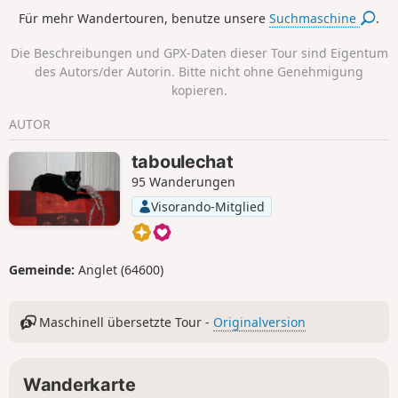
Abwechslungsreiche Landschaften und Stimmungen
Für mehr Wandertouren, benutze unsere
Suchmaschine
.
stehen auf dem Programm dieser 3,5-stündigen, recht
gemütlichen Wanderung. Ich habe eine bewegende
Die Beschreibungen und GPX-Daten dieser Tour sind Eigentum
Erinnerung an die Passage in der Nähe des Baches und
des Autors/der Autorin. Bitte nicht ohne Genehmigung
seiner blaugrünen Becken, umgeben von Wiesen voller
kopieren.
Frühlingsblumen. Romantisch wie man es sich nur
wünschen kann. Kurz gesagt, man möchte sich hier Zeit
AUTOR
lassen, Sportbegeisterte sollten lieber fernbleiben!
taboulechat
95 Wanderungen
Visorando-Mitglied
Gemeinde:
Anglet (64600)
Maschinell übersetzte Tour -
Originalversion
Wanderkarte