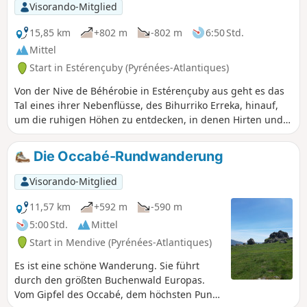
Grat zum Gipfel. Keine Schwierigkeiten außer dem
Visorando-Mitglied
Gesamtgefälle und einigen steilen Abschnitten. Herrlicher
360°-Blick auf die umliegenden Berge.
15,85 km
+802 m
-802 m
6:50 Std.
Mittel
Start in Estérençuby (Pyrénées-Atlantiques)
Von der Nive de Béhérobie in Estérençuby aus geht es das
Tal eines ihrer Nebenflüsse, des Bihurriko Erreka, hinauf,
um die ruhigen Höhen zu entdecken, in denen Hirten und
ihre Schafe leben. Die Cabanes d'Azketa sind während der
Sommerweidezeit bewohnt. Sie beherbergen die schönen
Die Occabé-Rundwanderung
Schafe der baskisch-bearnischen Rasse mit Hörnern. Diese
Weiden sind auch bei den Pottoks, den kleinen baskischen
Visorando-Mitglied
Pferden, sehr beliebt.
11,57 km
+592 m
-590 m
5:00 Std.
Mittel
Start in Mendive (Pyrénées-Atlantiques)
Es ist eine schöne Wanderung. Sie führt
durch den größten Buchenwald Europas.
Vom Gipfel des Occabé, dem höchsten Punkt