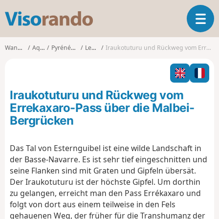
V
T
i
o
s
g
o
Wanderungen
Aquitanien
Pyrénées-Atlantiques
Lecumberry
Iraukotuturu und Rückweg vom Errekaxaro-Pass über die Malbei-Bergrücken
g
r
l
a
e
n
n
d
Iraukotuturu und Rückweg vom
a
o
v
Errekaxaro-Pass über die Malbei-
i
Bergrücken
g
a
t
Das Tal von Esternguibel ist eine wilde Landschaft in
i
der Basse-Navarre. Es ist sehr tief eingeschnitten und
o
seine Flanken sind mit Graten und Gipfeln übersät.
n
Der Iraukotuturu ist der höchste Gipfel. Um dorthin
zu gelangen, erreicht man den Pass Errékaxaro und
folgt von dort aus einem teilweise in den Fels
gehauenen Weg, der früher für die Transhumanz der