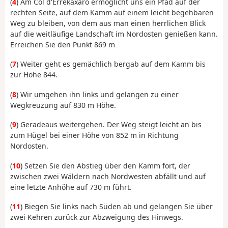
(
4
) Am Col d'Errekaxaro ermöglicht uns ein Pfad auf der
rechten Seite, auf dem Kamm auf einem leicht begehbaren
Weg zu bleiben, von dem aus man einen herrlichen Blick
auf die weitläufige Landschaft im Nordosten genießen kann.
Erreichen Sie den Punkt 869 m
(
7
) Weiter geht es gemächlich bergab auf dem Kamm bis
zur Höhe 844.
(
8
) Wir umgehen ihn links und gelangen zu einer
Wegkreuzung auf 830 m Höhe.
(
9
) Geradeaus weitergehen. Der Weg steigt leicht an bis
zum Hügel bei einer Höhe von 852 m in Richtung
Nordosten.
(
10
) Setzen Sie den Abstieg über den Kamm fort, der
zwischen zwei Wäldern nach Nordwesten abfällt und auf
eine letzte Anhöhe auf 730 m führt.
(
11
) Biegen Sie links nach Süden ab und gelangen Sie über
zwei Kehren zurück zur Abzweigung des Hinwegs.