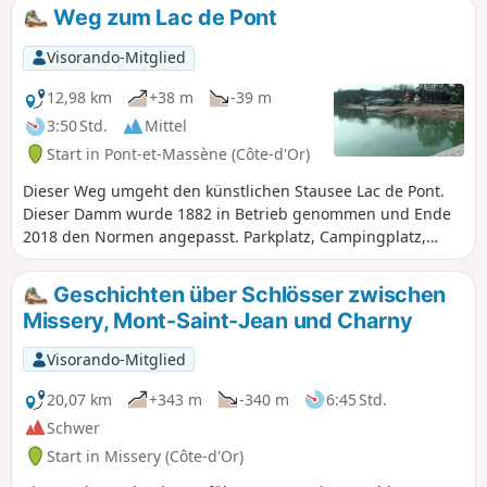
Weg zum Lac de Pont
Visorando-Mitglied
12,98 km
+38 m
-39 m
3:50 Std.
Mittel
Start in Pont-et-Massène (Côte-d'Or)
Dieser Weg umgeht den künstlichen Stausee Lac de Pont.
Dieser Damm wurde 1882 in Betrieb genommen und Ende
2018 den Normen angepasst. Parkplatz, Campingplatz,
Restaurant, Strand und Freizeitanlage sind aktuell. Über
eine Fußgängerbrücke und Treppen gelangt man zum
Geschichten über Schlösser zwischen
Deich und zum Weg am rechten Ufer. Weitere Änderungen
Missery, Mont-Saint-Jean und Charny
aufgrund der Dürre von 2018 sind in Arbeit. Am 11. Oktober
2018 wurden das Sprungbrett und der Strand abgerissen
Visorando-Mitglied
und werden saniert. Es ist eine schwimmende Brücke
geplant, die die Aktivitätsbereiche verbinden soll.
20,07 km
+343 m
-340 m
6:45 Std.
Schwer
Start in Missery (Côte-d'Or)