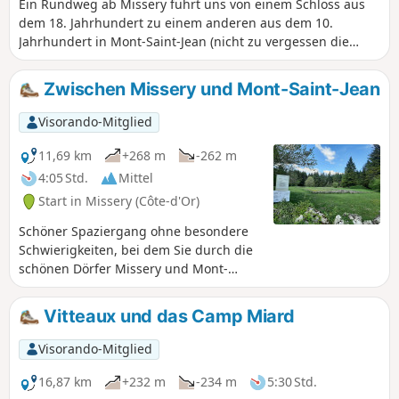
Ein Rundweg ab Missery führt uns von einem Schloss aus
dem 18. Jahrhundert zu einem anderen aus dem 10.
Jahrhundert in Mont-Saint-Jean (nicht zu vergessen die
mittelalterliche Altstadt) und führt dabei an der
archäologischen Stätte La Grange du Mont (13. Jahrhundert)
Zwischen Missery und Mont-Saint-Jean
vorbei, bevor sie einen kurzen Abstecher zur Croisette oder
zumindest zu ihrem Kreuz macht, um schließlich im
Visorando-Mitglied
charmanten Dorf Charny zu enden, wo man einen Blick auf
die Überreste seines Schlosses aus dem 13. Jahrhundert
11,69 km
+268 m
-262 m
werfen kann.
4:05 Std.
Mittel
Start in Missery (Côte-d'Or)
Schöner Spaziergang ohne besondere
Schwierigkeiten, bei dem Sie durch die
schönen Dörfer Missery und Mont-
Saint-Jean wandern und das Plateau mit
seiner archäologischen Stätte erreichen
Vitteaux und das Camp Miard
können. Das Unterholz aus Laub- und
Nadelbäumen ist angenehm und die
Visorando-Mitglied
Aussicht auf das Auxois und den
Morvan ist herrlich. Die Wege sind
16,87 km
+232 m
-234 m
5:30 Std.