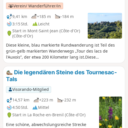
m (Croix Thomas).
Verein/ Wanderführer/in
9,41 km
+185 m
-184 m
3:15 Std.
Leicht
Start in Mont-Saint-Jean (Côte-d'Or)
(Côte-d'Or)
Diese kleine, blau markierte Rundwanderung ist Teil des
grün-gelb markierten Wanderwegs „Tour des lacs de
l'Auxois”, der etwa 200 Kilometer lang ist.Diese
Wanderwege werden von den 5 Wegmarkierern des Vereins
Rando-Gym-Civry, der dem CDRP21 angeschlossen ist,
Die legendären Steine des Tournesac-
gepflegt und markiert.Auf dieser halbtägigen Wanderung
Tals
können Sie das hübsche mittelalterliche Dorf Mont-Saint-
Jean entdecken und von den Anhöhen aus die schönen
Visorando-Mitglied
Ausblicke auf das Auxois im Osten und den Morvan im
Süden und Westen genießen.
14,57 km
+223 m
-232 m
4:50 Std.
Mittel
Start in La Roche-en-Brenil (Côte-d'Or)
Eine schöne, abwechslungsreiche Strecke