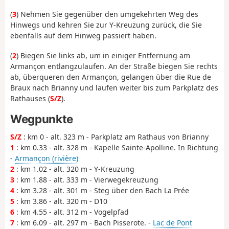
(
3
) Nehmen Sie gegenüber den umgekehrten Weg des
Hinwegs und kehren Sie zur Y-Kreuzung zurück, die Sie
ebenfalls auf dem Hinweg passiert haben.
(
2
) Biegen Sie links ab, um in einiger Entfernung am
Armançon entlangzulaufen. An der Straße biegen Sie rechts
ab, überqueren den Armançon, gelangen über die Rue de
Braux nach Brianny und laufen weiter bis zum Parkplatz des
Rathauses (
S/Z
).
Wegpunkte
S/Z
: km 0 - alt. 323 m - Parkplatz am Rathaus von Brianny
1
: km 0.33 - alt. 328 m - Kapelle Sainte-Apolline. In Richtung
-
Armançon (rivière)
2
: km 1.02 - alt. 320 m - Y-Kreuzung
3
: km 1.88 - alt. 333 m - Vierwegekreuzung
4
: km 3.28 - alt. 301 m - Steg über den Bach La Prée
5
: km 3.86 - alt. 320 m - D10
6
: km 4.55 - alt. 312 m - Vogelpfad
7
: km 6.09 - alt. 297 m - Bach Pisserote. -
Lac de Pont