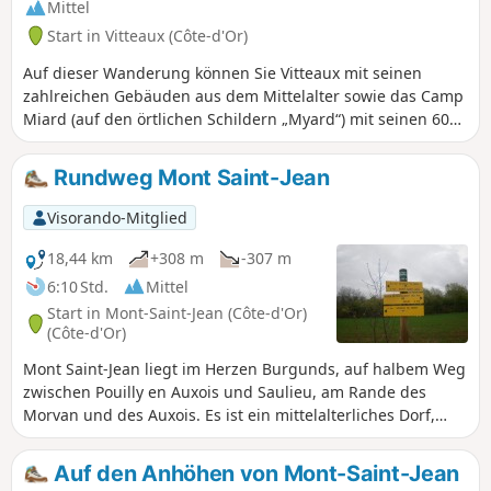
größtenteils schattig und gut gepflegt.
Mittel
Diese Route, die sehr gut mit gelben
Start in Vitteaux (Côte-d'Or)
Markierungen gekennzeichnet ist, wird
auch in den Broschüren des
Auf dieser Wanderung können Sie Vitteaux mit seinen
Fremdenverkehrsamtes von Précy-sous-
zahlreichen Gebäuden aus dem Mittelalter sowie das Camp
Thil beschrieben.
Miard (auf den örtlichen Schildern „Myard“) mit seinen 6000
Jahre alten Überresten entdecken. Auch das Schloss von
Posanges ist einen Abstecher wert.
Rundweg Mont Saint-Jean
Visorando-Mitglied
18,44 km
+308 m
-307 m
6:10 Std.
Mittel
Start in Mont-Saint-Jean (Côte-d'Or)
(Côte-d'Or)
Mont Saint-Jean liegt im Herzen Burgunds, auf halbem Weg
zwischen Pouilly en Auxois und Saulieu, am Rande des
Morvan und des Auxois. Es ist ein mittelalterliches Dorf,
dessen Burg sich auf 490 m Höhe auf einem Felsvorsprung
erhebt und ein weites Tal überblickt, durch das die Flüsse
Auf den Anhöhen von Mont-Saint-Jean
Doran und Serein fließen. Sein höchster Punkt liegt auf 578