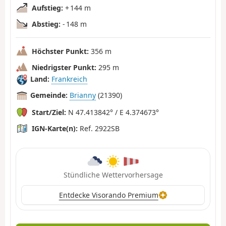
Aufstieg:
+ 144 m
Abstieg:
- 148 m
Höchster Punkt:
356 m
Niedrigster Punkt:
295 m
Land:
Frankreich
Gemeinde:
Brianny
(21390)
Start/Ziel:
N 47.413842° / E 4.374673°
IGN-Karte(n):
Ref. 2922SB
Stündliche Wettervorhersage
Entdecke Visorando Premium