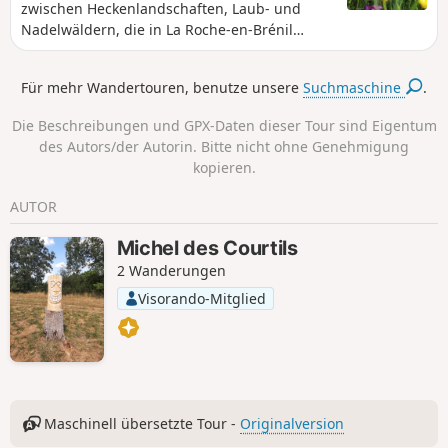
zwischen Heckenlandschaften, Laub- und
Nadelwäldern, die in La Roche-en-Brénil
beginnt und Ihnen drei schöne Granitfelsen
näherbringt, die voller Geheimnisse und
Für mehr Wandertouren, benutze unsere
Suchmaschine
.
Legenden sind.
Die Beschreibungen und GPX-Daten dieser Tour sind Eigentum
des Autors/der Autorin. Bitte nicht ohne Genehmigung
kopieren.
AUTOR
Michel des Courtils
2 Wanderungen
Visorando-Mitglied
Maschinell übersetzte Tour -
Originalversion