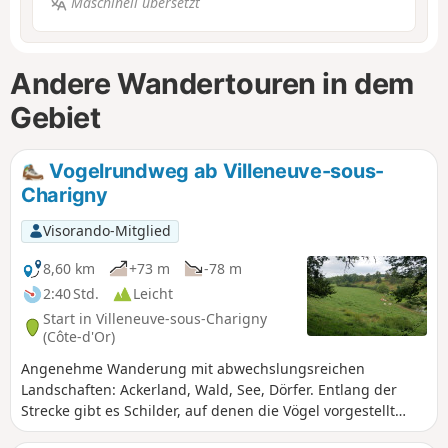
Maschinell übersetzt
Andere Wandertouren in dem
Gebiet
Vogelrundweg ab Villeneuve-sous-
Charigny
Visorando-Mitglied
8,60 km
+73 m
-78 m
2:40 Std.
Leicht
Start in Villeneuve-sous-Charigny
(Côte-d'Or)
Angenehme Wanderung mit abwechslungsreichen
Landschaften: Ackerland, Wald, See, Dörfer. Entlang der
Strecke gibt es Schilder, auf denen die Vögel vorgestellt
werden, denen man begegnen kann.