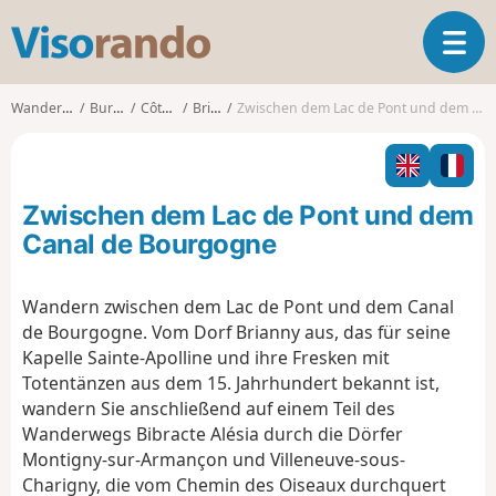
V
T
i
o
s
g
o
Wanderungen
Burgund
Côte-d'Or
Brianny
Zwischen dem Lac de Pont und dem Canal de Bourgogne
g
r
l
a
e
n
n
d
Zwischen dem Lac de Pont und dem
a
o
v
Canal de Bourgogne
i
g
Wandern zwischen dem Lac de Pont und dem Canal
a
de Bourgogne. Vom Dorf Brianny aus, das für seine
t
i
Kapelle Sainte-Apolline und ihre Fresken mit
o
Totentänzen aus dem 15. Jahrhundert bekannt ist,
n
wandern Sie anschließend auf einem Teil des
Wanderwegs Bibracte Alésia durch die Dörfer
Montigny-sur-Armançon und Villeneuve-sous-
Charigny, die vom Chemin des Oiseaux durchquert