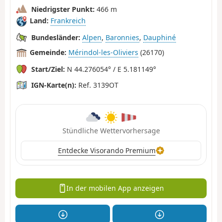
Niedrigster Punkt:
466 m
Land:
Frankreich
Bundesländer:
Alpen
,
Baronnies
,
Dauphiné
Gemeinde:
Mérindol-les-Oliviers
(26170)
Start/Ziel:
N 44.276054° / E 5.181149°
IGN-Karte(n):
Ref. 3139OT
Stündliche Wettervorhersage
Entdecke Visorando Premium
In der mobilen App anzeigen