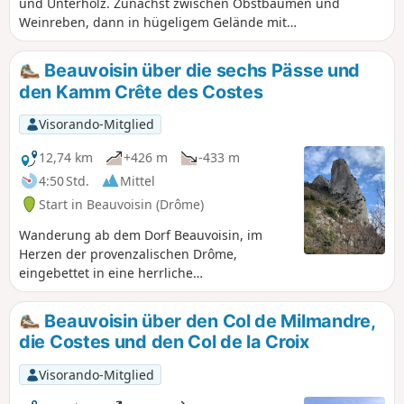
und Unterholz. Zunächst zwischen Obstbäumen und
Weinreben, dann in hügeligem Gelände mit
außergewöhnlichen Ausblicken. Sie werden die
Anstrengungen, die Sie für diese Wanderung auf sich
Beauvoisin über die sechs Pässe und
genommen haben, nicht bereuen. Außerdem können Sie
den Kamm Crête des Costes
über den neuen Waldweg die Ruinen des Schlosses von
Beauvoisin erreichen.
Visorando-Mitglied
12,74 km
+426 m
-433 m
4:50 Std.
Mittel
Start in Beauvoisin (Drôme)
Wanderung ab dem Dorf Beauvoisin, im
Herzen der provenzalischen Drôme,
eingebettet in eine herrliche
Berglandschaft. Die Bergmassive Baume
Noire, Linceuil und Taillade, der Ventoux
Beauvoisin über den Col de Milmandre,
und die Baronnies werden Ihnen während
die Costes und den Col de la Croix
Ihrer gesamten Wanderung als
Orientierungspunkte dienen. Sie
Visorando-Mitglied
überqueren nicht weniger als sechs Pässe,