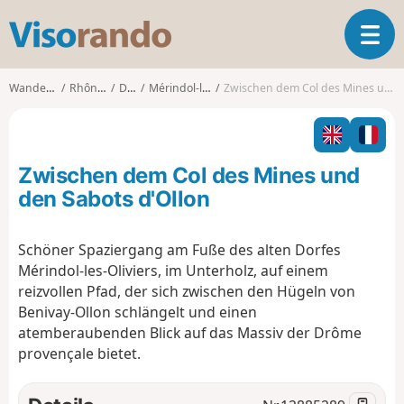
V
T
i
o
s
g
o
Wanderungen
Rhône-Alpes
Drôme
Mérindol-les-Oliviers
Zwischen dem Col des Mines und den Sabots d'Ollon
g
r
l
a
e
n
n
d
Zwischen dem Col des Mines und
a
o
v
den Sabots d'Ollon
i
g
Schöner Spaziergang am Fuße des alten Dorfes
a
Mérindol-les-Oliviers, im Unterholz, auf einem
t
i
reizvollen Pfad, der sich zwischen den Hügeln von
o
Benivay-Ollon schlängelt und einen
n
atemberaubenden Blick auf das Massiv der Drôme
provençale bietet.