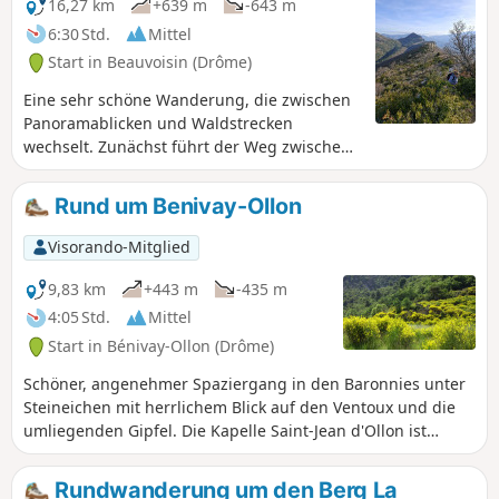
bevor Sie wieder in Beauvoisin ankommen.
16,27 km
+639 m
-643 m
Die atemberaubende Aussicht auf den
6:30 Std.
Mittel
langen Kamm der Costes wird Ihnen in
Start in Beauvoisin (Drôme)
Erinnerung bleiben.
Eine sehr schöne Wanderung, die zwischen
Panoramablicken und Waldstrecken
wechselt. Zunächst führt der Weg zwischen
Obstbäumen und Weinbergen hindurch,
dann durch hügeliges Gelände mit
Rund um Benivay-Ollon
außergewöhnlichen Ausblicken – Sie werden
die Anstrengungen, die Sie für diese
Visorando-Mitglied
Wanderung auf sich genommen haben,
nicht bereuen.
9,83 km
+443 m
-435 m
4:05 Std.
Mittel
Start in Bénivay-Ollon (Drôme)
Schöner, angenehmer Spaziergang in den Baronnies unter
Steineichen mit herrlichem Blick auf den Ventoux und die
umliegenden Gipfel. Die Kapelle Saint-Jean d'Ollon ist
wirklich einen Abstecher wert.
Rundwanderung um den Berg La