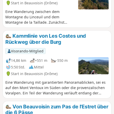
Start in Beauvoisin (Drôme)
Eine Wanderung zwischen dem
Montagne du Linceuil und dem
Montagne de la Taillade. Zunächst
wandern Sie durch Obstbäume, Kirsch-
und Aprikosenbäume und einige
Kammlinie von Les Costes und
Weinberge, dann verlassen Sie diese
Rückweg über die Burg
Landschaft und steigen auf einen
trockeneren und steinigeren Weg
Visorando-Mitglied
hinauf. Ab dem Col de la Posterle
wandern Sie auf einem Kamm, von dem
14,86 km
+551 m
-550 m
aus Sie die Welt um sich herum auf 300
5:50 Std.
Mittel
km sehen können. Bei klarem Wetter
Start in Beauvoisin (Drôme)
können Kenner den Pic Saint-Loup
erkennen. Der Ventoux wird Ihr
Eine Wanderung mit garantierten Panoramablicken, sei es
ständiger Blickpunkt sein.
auf den Mont Ventoux im Süden oder die provenzalischen
Voralpen. Ein Teil der Wanderung verläuft entlang der
Bergkämme der Montagne de Beaume-Noire.Auf dem
Rückweg entdecken Sie die Ruinen einer alten Burg, die
Von Beauvoisin zum Pas de l'Estret über
man überhaupt nicht vermutet hätte. Variante der
die 6 Pässe