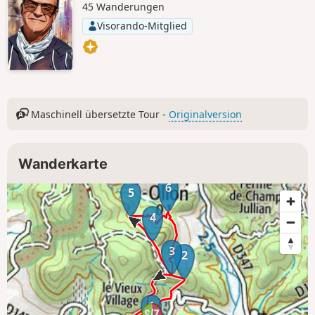
45 Wanderungen
Visorando-Mitglied
Maschinell übersetzte Tour -
Originalversion
Wanderkarte
6
5
4
3
2
1