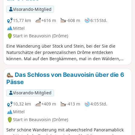
Wanderung von Jacky Anx:
https://www.visorando.com/randonnee-beau...
Visorando-Mitglied
15,77 km
+616 m
-608 m
6:15 Std.
Mittel
Start in Beauvoisin (Drôme)
Eine Wanderung über Stock und Stein, bei der Sie die
Naturschätze der provenzalischen Drôme entdecken
können. Mal auf den Bergkämmen, mal in den Wäldern,
werden Sie eine herrliche Natur entdecken. Zu jeder
Jahreszeit empfehlenswert! Sie passieren nicht weniger als
Das Schloss von Beauvoisin über die 6
sechs Pässe mit atemberaubenden Ausblicken, manchmal
Pässe
bis zum Mittelmeer und gegenüber auf den Dévoluy.
Visorando-Mitglied
10,32 km
+409 m
-413 m
4:05 Std.
Mittel
Start in Beauvoisin (Drôme)
Sehr schöne Wanderung mit abwechselnd Panoramablick