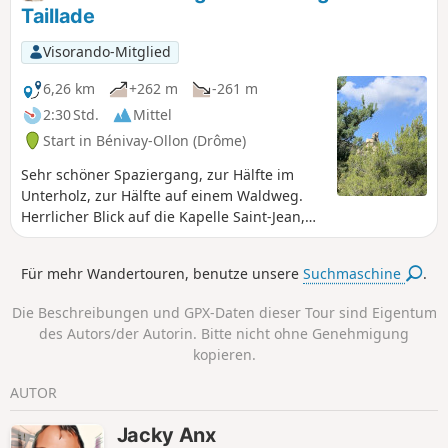
Taillade
Visorando-Mitglied
6,26 km
+262 m
-261 m
2:30 Std.
Mittel
Start in Bénivay-Ollon (Drôme)
Sehr schöner Spaziergang, zur Hälfte im
Unterholz, zur Hälfte auf einem Waldweg.
Herrlicher Blick auf die Kapelle Saint-Jean,
die auf ihrem Felsen thront. Nach einem
Aufstieg auf einem schmalen Pfad im
Für mehr Wandertouren, benutze unsere
Suchmaschine
.
Unterholz können Sie entlang des
Bergrückens wunderschöne Landschaften
Die Beschreibungen und GPX-Daten dieser Tour sind Eigentum
bewundern.
des Autors/der Autorin. Bitte nicht ohne Genehmigung
kopieren.
AUTOR
Jacky Anx