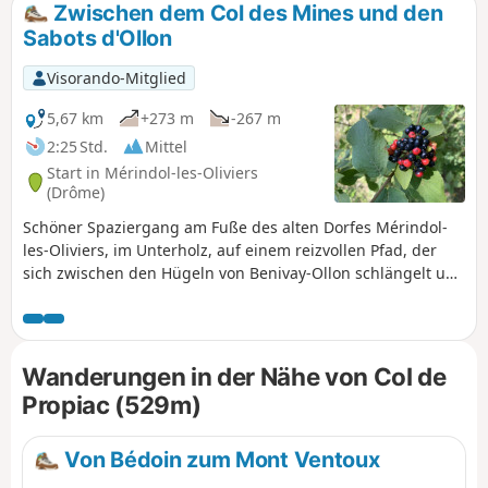
Zwischen dem Col des Mines und den
Sabots d'Ollon
Visorando-Mitglied
5,67 km
+273 m
-267 m
2:25 Std.
Mittel
Start in Mérindol-les-Oliviers
(Drôme)
Schöner Spaziergang am Fuße des alten Dorfes Mérindol-
les-Oliviers, im Unterholz, auf einem reizvollen Pfad, der
sich zwischen den Hügeln von Benivay-Ollon schlängelt und
einen atemberaubenden Blick auf das Massiv der Drôme
provençale bietet.
Wanderungen in der Nähe von Col de
Propiac (529m)
Von Bédoin zum Mont Ventoux