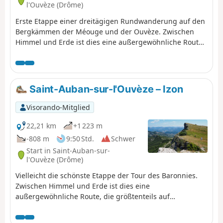
l'Ouvèze (Drôme)
Erste Etappe einer dreitägigen Rundwanderung auf den
Bergkämmen der Méouge und der Ouvèze. Zwischen
Himmel und Erde ist dies eine außergewöhnliche Route,
die größtenteils auf Bergkämmen verläuft. Den ganzen
Tag über hat man einen fantastischen Blick auf das
Ouvèze-Tal, auf provenzalische Gipfel wie Lure und
Ventoux und dann auf die Südalpen. Es ist eine wilde
Saint-Auban-sur-l'Ouvèze – Izon
Route, weit weg von allem, mit Ankunft in dem nicht
weniger wilden Kleinstdorf Izon-la-Bruisse.
Visorando-Mitglied
22,21 km
+1 223 m
-808 m
9:50 Std.
Schwer
Start in Saint-Auban-sur-
l'Ouvèze (Drôme)
Vielleicht die schönste Etappe der Tour des Baronnies.
Zwischen Himmel und Erde ist dies eine
außergewöhnliche Route, die größtenteils auf
Bergkämmen verläuft. Den ganzen Tag über hat man
einen fantastischen Blick auf das Ouvèze-Tal, auf die