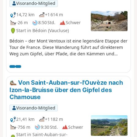
Visorando-Mitglied
14,72 km
+1 614 m
-26 m
8:50 Std.
Schwer
Start in Bédoin (Vaucluse)
Bédoin – der Mont Ventoux ist eine legendäre Etappe der
Tour de France. Diese Wanderung führt auf direkterem
Weg zum Gipfel, über Pfade, die den Kämmen und
Tälern der Südseite des Berges folgen. Zu Beginn
verlaufen die Wege durch hübsches Unterholz, das im
Herbst besonders schön ist. Am Ende führen die Wege
durch die mineralische Landschaft aus hellen Steinen
Von Saint-Auban-sur-l'Ouvèze nach
auf dem Gipfel des Berges. Unterwegs kommt man an
Izon-la-Bruisse über den Gipfel des
den „Jas” vorbei, Bergschafställen aus Trockenmauern.
Chamouse
Visorando-Mitglied
21,41 km
+1 182 m
-756 m
9:30 Std.
Schwer
Start in Saint-Auban-sur-