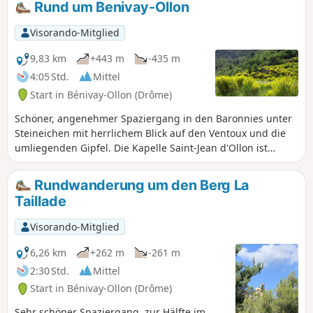
Rund um Benivay-Ollon
außergewöhnlichen Ausblicken – Sie werden
die Anstrengungen, die Sie für diese
Visorando-Mitglied
Wanderung auf sich genommen haben,
nicht bereuen.
9,83 km
+443 m
-435 m
4:05 Std.
Mittel
Start in Bénivay-Ollon (Drôme)
Schöner, angenehmer Spaziergang in den Baronnies unter
Steineichen mit herrlichem Blick auf den Ventoux und die
umliegenden Gipfel. Die Kapelle Saint-Jean d'Ollon ist
wirklich einen Abstecher wert.
Rundwanderung um den Berg La
Taillade
Visorando-Mitglied
6,26 km
+262 m
-261 m
2:30 Std.
Mittel
Start in Bénivay-Ollon (Drôme)
Sehr schöner Spaziergang, zur Hälfte im