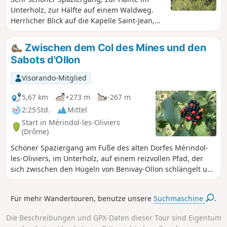
Unterholz, zur Hälfte auf einem Waldweg.
Herrlicher Blick auf die Kapelle Saint-Jean,
die auf ihrem Felsen thront. Nach einem
Aufstieg auf einem schmalen Pfad im
Zwischen dem Col des Mines und den
Unterholz können Sie entlang des
Sabots d'Ollon
Bergrückens wunderschöne Landschaften
bewundern.
Visorando-Mitglied
5,67 km
+273 m
-267 m
2:25 Std.
Mittel
Start in Mérindol-les-Oliviers
(Drôme)
Schöner Spaziergang am Fuße des alten Dorfes Mérindol-
les-Oliviers, im Unterholz, auf einem reizvollen Pfad, der
sich zwischen den Hügeln von Benivay-Ollon schlängelt und
einen atemberaubenden Blick auf das Massiv der Drôme
provençale bietet.
Für mehr Wandertouren, benutze unsere
Suchmaschine
.
Die Beschreibungen und GPX-Daten dieser Tour sind Eigentum