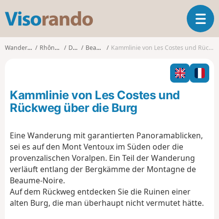
V
T
i
o
s
g
o
Wanderungen
Rhône-Alpes
Drôme
Beauvoisin
Kammlinie von Les Costes und Rückweg über die Burg
g
r
l
a
e
n
n
d
Kammlinie von Les Costes und
a
o
v
Rückweg über die Burg
i
g
Eine Wanderung mit garantierten Panoramablicken,
a
sei es auf den Mont Ventoux im Süden oder die
t
i
provenzalischen Voralpen. Ein Teil der Wanderung
o
verläuft entlang der Bergkämme der Montagne de
n
Beaume-Noire.
Auf dem Rückweg entdecken Sie die Ruinen einer
alten Burg, die man überhaupt nicht vermutet hätte.