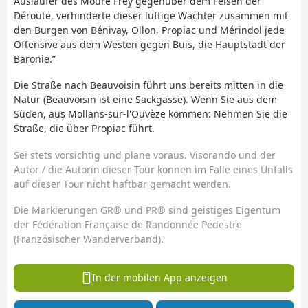
Ausläufer des Moure Frey gegenüber dem Felsen der
Déroute, verhinderte dieser luftige Wächter zusammen mit
den Burgen von Bénivay, Ollon, Propiac und Mérindol jede
Offensive aus dem Westen gegen Buis, die Hauptstadt der
Baronie.”
Die Straße nach Beauvoisin führt uns bereits mitten in die
Natur (Beauvoisin ist eine Sackgasse). Wenn Sie aus dem
Süden, aus Mollans-sur-l'Ouvèze kommen: Nehmen Sie die
Straße, die über Propiac führt.
Sei stets vorsichtig und plane voraus. Visorando und der
Autor / die Autorin dieser Tour können im Falle eines Unfalls
auf dieser Tour nicht haftbar gemacht werden.
Die Markierungen GR® und PR® sind geistiges Eigentum
der Fédération Française de Randonnée Pédestre
(Französischer Wanderverband).
In der mobilen App anzeigen