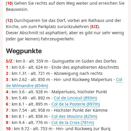
(
10
) Gehen Sie rechts auf dem Weg weiter und erreichen Sie
Beauvoisin.
(
12
) Durchqueren Sie das Dorf, vorbei am Rathaus und der
Kirche, um zum Parkplatz zurückzukehren (
S/Z
).
Dieser Abschnitt ist asphaltiert, aber es gibt nur sehr wenig
(oder gar keinen) Fahrzeugverkehr.
Wegpunkte
S/Z
: km 0 - alt. 559 m - Guinguette im Süden des Dorfes
1
: km 0.6 - alt. 624 m - Ende des asphaltierten Abschnitts
2
: km 1.31 - alt. 721 m - Abzweigung nach rechts
3
: km 2.62 - alt. 850 m - Hin- und Rückweg Malpertuis -
Col
de Milmandre (854m)
4
: km 3.6 - alt. 928 m - Malpertueis, höchster Punkt
5
: km 5.49 - alt. 892 m -
Col de Linceuil (893m)
6
: km 6.1 - alt. 895 m -
Col de la Posterle (897m)
7
: km 7.54 - alt. 958 m - Höchster Punkt der Kämme
8
: km 8.1 - alt. 858 m -
Col des Moulins (825m)
9
: km 9.4 - alt. 776 m -
Col de la Croix (781m)
10
: km 9.72 - alt. 753 m - Hin- und Rückweg zur Burg