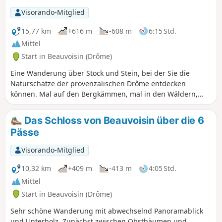
Visorando-Mitglied
15,77 km
+616 m
-608 m
6:15 Std.
Mittel
Start in Beauvoisin (Drôme)
Eine Wanderung über Stock und Stein, bei der Sie die
Naturschätze der provenzalischen Drôme entdecken
können. Mal auf den Bergkämmen, mal in den Wäldern,
werden Sie eine herrliche Natur entdecken. Zu jeder
Jahreszeit empfehlenswert! Sie passieren nicht weniger als
Das Schloss von Beauvoisin über die 6
sechs Pässe mit atemberaubenden Ausblicken, manchmal
Pässe
bis zum Mittelmeer und gegenüber auf den Dévoluy.
Visorando-Mitglied
10,32 km
+409 m
-413 m
4:05 Std.
Mittel
Start in Beauvoisin (Drôme)
Sehr schöne Wanderung mit abwechselnd Panoramablick
und Unterholz. Zunächst zwischen Obstbäumen und