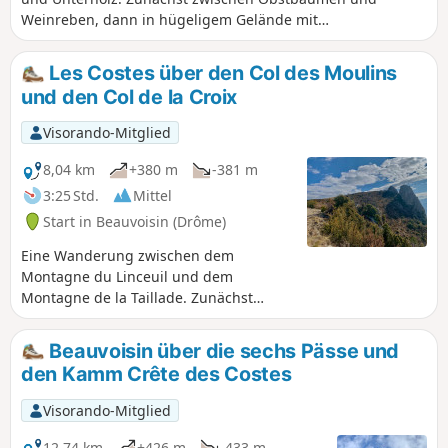
Weinreben, dann in hügeligem Gelände mit
außergewöhnlichen Ausblicken. Sie werden die
Anstrengungen, die Sie für diese Wanderung auf sich
Les Costes über den Col des Moulins
genommen haben, nicht bereuen. Außerdem können Sie
und den Col de la Croix
über den neuen Waldweg die Ruinen des Schlosses von
Beauvoisin erreichen.
Visorando-Mitglied
8,04 km
+380 m
-381 m
3:25 Std.
Mittel
Start in Beauvoisin (Drôme)
Eine Wanderung zwischen dem
Montagne du Linceuil und dem
Montagne de la Taillade. Zunächst
wandern Sie durch Obstbäume, Kirsch-
und Aprikosenbäume und einige
Beauvoisin über die sechs Pässe und
Weinberge, dann verlassen Sie diese
den Kamm Crête des Costes
Landschaft und steigen auf einen
trockeneren und steinigeren Weg
Visorando-Mitglied
hinauf. Ab dem Col de la Posterle
wandern Sie auf einem Kamm, von dem
12,74 km
+426 m
-433 m