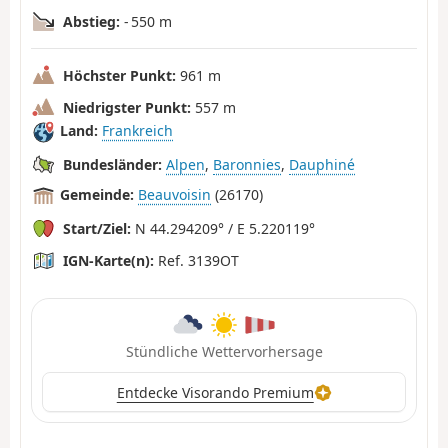
Abstieg:
- 550 m
Höchster Punkt:
961 m
Niedrigster Punkt:
557 m
Land:
Frankreich
Bundesländer:
Alpen
,
Baronnies
,
Dauphiné
Gemeinde:
Beauvoisin
(26170)
Start/Ziel:
N 44.294209° / E 5.220119°
IGN-Karte(n):
Ref. 3139OT
Stündliche Wettervorhersage
Entdecke Visorando Premium