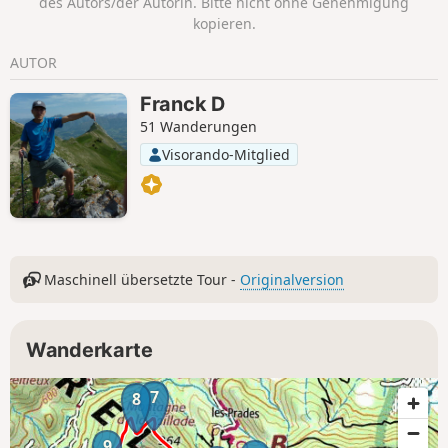
des Autors/der Autorin. Bitte nicht ohne Genehmigung
kopieren.
AUTOR
Franck D
51 Wanderungen
Visorando-Mitglied
Maschinell übersetzte Tour -
Originalversion
Wanderkarte
7
8
9