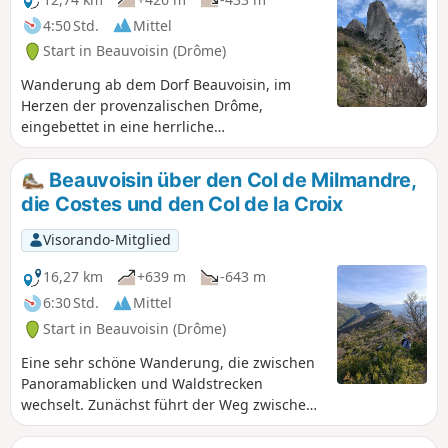
aus Sie die Welt um sich herum auf 300
4:50 Std.
Mittel
km sehen können. Bei klarem Wetter
Start in Beauvoisin (Drôme)
können Kenner den Pic Saint-Loup
erkennen. Der Ventoux wird Ihr
Wanderung ab dem Dorf Beauvoisin, im
ständiger Blickpunkt sein.
Herzen der provenzalischen Drôme,
eingebettet in eine herrliche
Berglandschaft. Die Bergmassive Baume
Noire, Linceuil und Taillade, der Ventoux
Beauvoisin über den Col de Milmandre,
und die Baronnies werden Ihnen während
die Costes und den Col de la Croix
Ihrer gesamten Wanderung als
Orientierungspunkte dienen. Sie
Visorando-Mitglied
überqueren nicht weniger als sechs Pässe,
bevor Sie wieder in Beauvoisin ankommen.
16,27 km
+639 m
-643 m
Die atemberaubende Aussicht auf den
6:30 Std.
Mittel
langen Kamm der Costes wird Ihnen in
Start in Beauvoisin (Drôme)
Erinnerung bleiben.
Eine sehr schöne Wanderung, die zwischen
Panoramablicken und Waldstrecken
wechselt. Zunächst führt der Weg zwischen
Obstbäumen und Weinbergen hindurch,
dann durch hügeliges Gelände mit