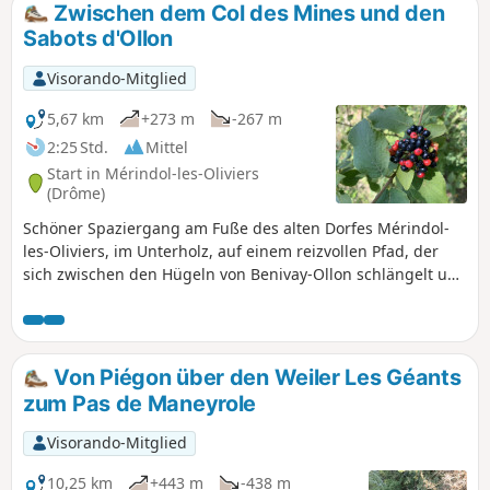
Zwischen dem Col des Mines und den
Sabots d'Ollon
Visorando-Mitglied
5,67 km
+273 m
-267 m
2:25 Std.
Mittel
Start in Mérindol-les-Oliviers
(Drôme)
Schöner Spaziergang am Fuße des alten Dorfes Mérindol-
les-Oliviers, im Unterholz, auf einem reizvollen Pfad, der
sich zwischen den Hügeln von Benivay-Ollon schlängelt und
einen atemberaubenden Blick auf das Massiv der Drôme
provençale bietet.
Von Piégon über den Weiler Les Géants
zum Pas de Maneyrole
Visorando-Mitglied
10,25 km
+443 m
-438 m