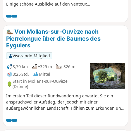
Einige schöne Ausblicke auf den Ventoux
während der Wanderung. Zwischen
Wanderwegen und Waldwegen ist der oft
schattige Spaziergang sehr angenehm.
Von Mollans-sur-Ouvèze nach
Pierrelongue über die Baumes des
Eyguiers
Visorando-Mitglied
8,70 km
+325 m
-326 m
3:25 Std.
Mittel
Start in Mollans-sur-Ouvèze
(Drôme)
Im ersten Teil dieser Rundwanderung erwartet Sie ein
anspruchsvoller Aufstieg, der jedoch mit einer
außergewöhnlichen Landschaft, Höhlen zum Erkunden und
herrlichen Ausblicken auf das Ouvèze-Tal belohnt wird. Der
zweite Teil ist einfacher und ermöglicht den Besuch zweier
malerischer Dörfer und einen Spaziergang entlang der