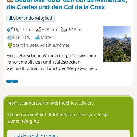
Orientierungspunkte dienen. Sie
die Costes und den Col de la Croix
überqueren nicht weniger als sechs Pässe,
bevor Sie wieder in Beauvoisin ankommen.
Visorando-Mitglied
Die atemberaubende Aussicht auf den
langen Kamm der Costes wird Ihnen in
16,27 km
+639 m
-643 m
Erinnerung bleiben.
6:30 Std.
Mittel
Start in Beauvoisin (Drôme)
Eine sehr schöne Wanderung, die zwischen
Panoramablicken und Waldstrecken
wechselt. Zunächst führt der Weg zwischen
Obstbäumen und Weinbergen hindurch,
dann durch hügeliges Gelände mit
außergewöhnlichen Ausblicken – Sie werden
die Anstrengungen, die Sie für diese
Wanderung auf sich genommen haben,
Mehr Wandertouren Mérindol-les-Oliviers
nicht bereuen.
Schau dir die Point of Interest an, die es in dieser
Gemeinde gibt:
Col de Propiac (529m)