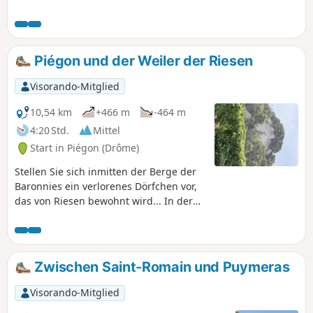
und den mythischen Ventoux, vorbei an
Granatapfel- und Mandelbaumfeldern.
Eine Pause an der Kapelle Saint-Michel,
die einen Blick wert ist. Rückweg über
Piégon und der Weiler der Riesen
den Weiler Les Géants.
Visorando-Mitglied
10,54 km
+466 m
-464 m
4:20 Std.
Mittel
Start in Piégon (Drôme)
Stellen Sie sich inmitten der Berge der
Baronnies ein verlorenes Dörfchen vor,
das von Riesen bewohnt wird... In der
Krypta der Kapelle wurden Skelette mit
sehr langen Schienbeinen gefunden.
Sie sind der Grund für den Namen des
Ortes.
Zwischen Saint-Romain und Puymeras
Visorando-Mitglied