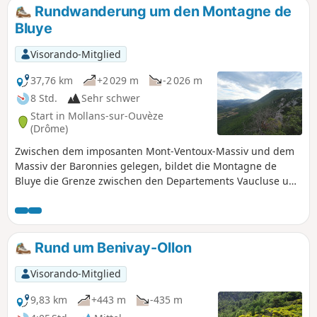
Ouvèze, über der wie Wächter die spektakulären Baumes
Rundwanderung um den Montagne de
des Eyguiers thronen.
Bluye
Visorando-Mitglied
37,76 km
+2 029 m
-2 026 m
8 Std.
Sehr schwer
Start in Mollans-sur-Ouvèze
(Drôme)
Zwischen dem imposanten Mont-Ventoux-Massiv und dem
Massiv der Baronnies gelegen, bildet die Montagne de
Bluye die Grenze zwischen den Departements Vaucluse und
Drôme. Auf dieser Strecke bieten sich weite Ausblicke auf
die umliegenden Täler des Toulourenc und der Ouvèze. Die
Nordwand des Mont Ventoux sowie die Gebirgsmassive der
provenzalischen Baronnies sind entlang der gesamten
Rund um Benivay-Ollon
Strecke zu sehen.
Visorando-Mitglied
9,83 km
+443 m
-435 m