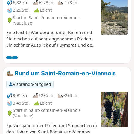
6,82 km
+178 m
-178 m
2:25 Std.
Leicht
Start in Saint-Romain-en-Viennois
(Vaucluse)
Eine leichte Wanderung unter Kiefern und
Steineichen auf sehr angenehmen Pfaden.
Ein schöner Ausblick auf Puymeras und den
Ventoux.
Rund um Saint-Romain-en-Viennois
Visorando-Mitglied
9,91 km
+295 m
-293 m
3:40 Std.
Leicht
Start in Saint-Romain-en-Viennois
(Vaucluse)
Spaziergang unter Pinien und Steineichen in
den Höhen von Saint-Romain-en-Viennois.