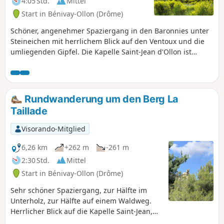
4:05 Std.
Mittel
Start in Bénivay-Ollon (Drôme)
Schöner, angenehmer Spaziergang in den Baronnies unter
Steineichen mit herrlichem Blick auf den Ventoux und die
umliegenden Gipfel. Die Kapelle Saint-Jean d'Ollon ist
wirklich einen Abstecher wert.
Rundwanderung um den Berg La
Taillade
Visorando-Mitglied
6,26 km
+262 m
-261 m
2:30 Std.
Mittel
Start in Bénivay-Ollon (Drôme)
Sehr schöner Spaziergang, zur Hälfte im
Unterholz, zur Hälfte auf einem Waldweg.
Herrlicher Blick auf die Kapelle Saint-Jean,
die auf ihrem Felsen thront. Nach einem