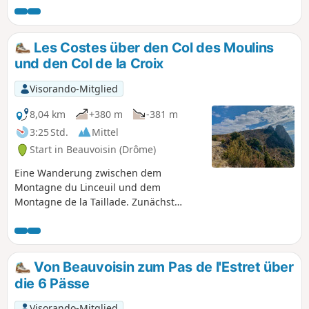
Aufstieg auf einem schmalen Pfad im
Unterholz können Sie entlang des
Bergrückens wunderschöne Landschaften
Les Costes über den Col des Moulins
bewundern.
und den Col de la Croix
Visorando-Mitglied
8,04 km
+380 m
-381 m
3:25 Std.
Mittel
Start in Beauvoisin (Drôme)
Eine Wanderung zwischen dem
Montagne du Linceuil und dem
Montagne de la Taillade. Zunächst
wandern Sie durch Obstbäume, Kirsch-
und Aprikosenbäume und einige
Weinberge, dann verlassen Sie diese
Landschaft und steigen auf einen
Von Beauvoisin zum Pas de l'Estret über
trockeneren und steinigeren Weg
die 6 Pässe
hinauf. Ab dem Col de la Posterle
wandern Sie auf einem Kamm, von dem
Visorando-Mitglied