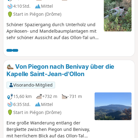
4:10 Std.
Mittel
Start in Piégon (Drôme)
Schöner Spaziergang durch Unterholz und
Aprikosen- und Mandelbaumplantagen mit
sehr schöner Aussicht auf das Ollon-Tal und
den Ventoux.
Von Piegon nach Benivay über die
Kapelle Saint-Jean-d'Ollon
Visorando-Mitglied
15,60 km
+732 m
-731 m
6:35 Std.
Mittel
Start in Piégon (Drôme)
Eine große Wanderung entlang der
Bergkette zwischen Piegon und Benivay,
mit herrlichem Blick auf das Ollon-Tal