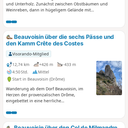
und Unterholz. Zunächst zwischen Obstbäumen und
Weinreben, dann in hügeligem Gelände mit
außergewöhnlichen Ausblicken. Sie werden die
Anstrengungen, die Sie für diese Wanderung auf sich
genommen haben, nicht bereuen. Außerdem können Sie
über den neuen Waldweg die Ruinen des Schlosses von
Beauvoisin über die sechs Pässe und
Beauvoisin erreichen.
den Kamm Crête des Costes
Visorando-Mitglied
12,74 km
+426 m
-433 m
4:50 Std.
Mittel
Start in Beauvoisin (Drôme)
Wanderung ab dem Dorf Beauvoisin, im
Herzen der provenzalischen Drôme,
eingebettet in eine herrliche
Berglandschaft. Die Bergmassive Baume
Noire, Linceuil und Taillade, der Ventoux
und die Baronnies werden Ihnen während
Ihrer gesamten Wanderung als
Beauvoisin über den Col de Milmandre,