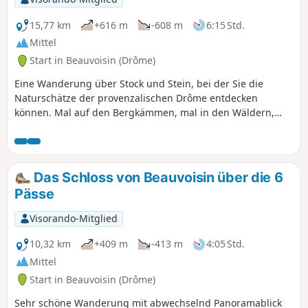
aus Sie die Welt um sich herum auf 300
km sehen können. Bei klarem Wetter
15,77 km
+616 m
-608 m
6:15 Std.
können Kenner den Pic Saint-Loup
Mittel
erkennen. Der Ventoux wird Ihr
Start in Beauvoisin (Drôme)
ständiger Blickpunkt sein.
Eine Wanderung über Stock und Stein, bei der Sie die
Naturschätze der provenzalischen Drôme entdecken
können. Mal auf den Bergkämmen, mal in den Wäldern,
werden Sie eine herrliche Natur entdecken. Zu jeder
Jahreszeit empfehlenswert! Sie passieren nicht weniger als
sechs Pässe mit atemberaubenden Ausblicken, manchmal
bis zum Mittelmeer und gegenüber auf den Dévoluy.
Das Schloss von Beauvoisin über die 6
Pässe
Visorando-Mitglied
10,32 km
+409 m
-413 m
4:05 Std.
Mittel
Start in Beauvoisin (Drôme)
Sehr schöne Wanderung mit abwechselnd Panoramablick