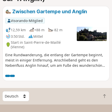
Zwischen Gartempe und Anglin
Visorando-Mitglied
12,59 km
+88 m
-82 m
3:50 Std.
Mittel
Start in Saint-Pierre-de-Maillé
(Vienne)
Eine Rundwanderung, die entlang der Gartempe beginnt,
meist in einiger Entfernung. Anschließend geht es den
Nebenfluss Anglin hinauf, um am Fuße des wunderschönen
Dorfes Angles-sur-l'Anglin anzukommen. Der Rückweg führt
durch Felder und Wälder.
W
Z
ä
u
h
r
l