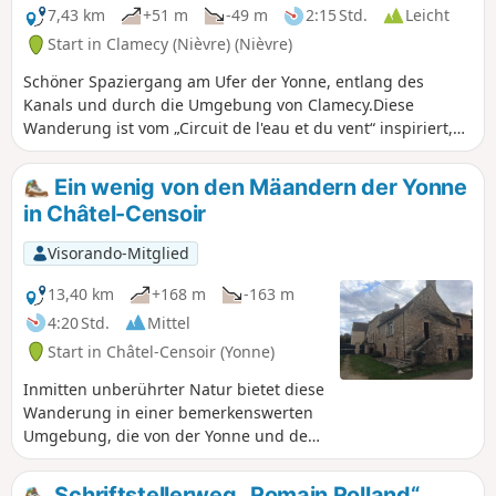
Naturerbes trägt auch zur Bildung der Kinder bei.Ein
7,43 km
+51 m
-49 m
2:15 Std.
Leicht
großartiger lehrreicher Spaziergang!
Start in Clamecy (Nièvre) (Nièvre)
Schöner Spaziergang am Ufer der Yonne, entlang des
Kanals und durch die Umgebung von Clamecy.Diese
Wanderung ist vom „Circuit de l'eau et du vent“ inspiriert,
jedoch etwas verkürzt.
Ein wenig von den Mäandern der Yonne
in Châtel-Censoir
Visorando-Mitglied
13,40 km
+168 m
-163 m
4:20 Std.
Mittel
Start in Châtel-Censoir (Yonne)
Inmitten unberührter Natur bietet diese
Wanderung in einer bemerkenswerten
Umgebung, die von der Yonne und dem
Canal du Nivernais, bietet einen
atemberaubenden Blick auf die
Schriftstellerweg „Romain Rolland“