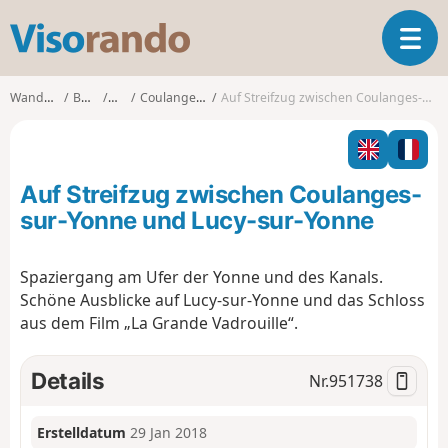
V
T
i
o
s
g
o
Wanderungen
Burgund
Yonne
Coulanges-sur-Yonne
Auf Streifzug zwischen Coulanges-sur-Yonne und Lucy-sur-Yonne
g
r
l
a
e
n
n
d
Auf Streifzug zwischen Coulanges-
a
o
v
sur-Yonne und Lucy-sur-Yonne
i
g
Spaziergang am Ufer der Yonne und des Kanals.
a
Schöne Ausblicke auf Lucy-sur-Yonne und das Schloss
t
i
aus dem Film „La Grande Vadrouille“.
o
n
Details
Nr.
951738
Erstelldatum
29 Jan 2018