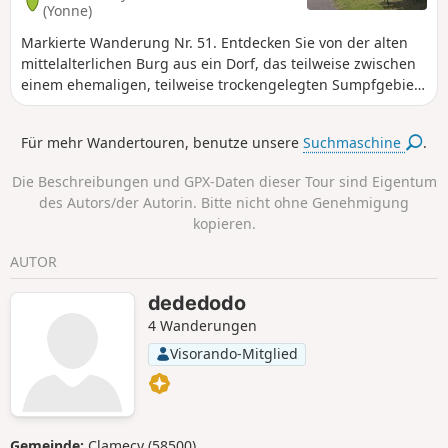
(Yonne)
Markierte Wanderung Nr. 51. Entdecken Sie von der alten
mittelalterlichen Burg aus ein Dorf, das teilweise zwischen
einem ehemaligen, teilweise trockengelegten Sumpfgebiet
und der Felswand erbaut wurde. Das Tal von Druyes
empfängt Sie in einer grünen Oase, die einen Kontrast zu
Für mehr Wandertouren, benutze unsere
Suchmaschine
.
den Kalksteinen bildet, die das verfallene Gebäude stützen.
Druyes-les-Belles-Fontaines gehört zu den Dörfern, die als
Die Beschreibungen und GPX-Daten dieser Tour sind Eigentum
„Cités de caractères de Bourgogne - Franche-Comté”
des Autors/der Autorin. Bitte nicht ohne Genehmigung
(Charakteristische Städte Burgunds - Franche-Comté)
kopieren.
klassifiziert sind.
AUTOR
dededodo
4 Wanderungen
Visorando-Mitglied
Gemeinde:
Clamecy (58500)