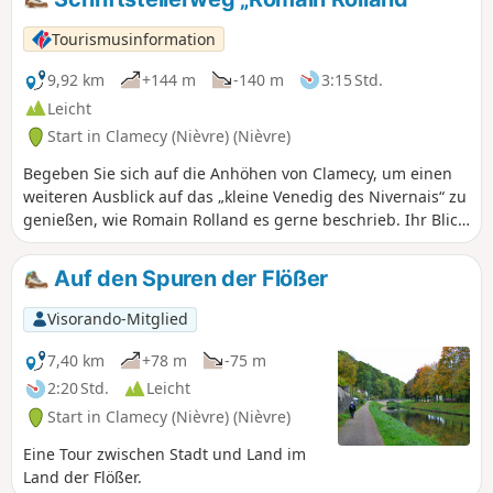
berühmten Rochers du Saussois, eine
Hochburg des Kletterns, mit einer und
Tourismusinformation
Flora. Die Strecke entlang dieser
Schleife der Yonne bietet eine Fülle
9,92 km
+144 m
-140 m
3:15 Std.
bemerkenswerter Ausblicke.
Leicht
Start in Clamecy (Nièvre) (Nièvre)
Begeben Sie sich auf die Anhöhen von Clamecy, um einen
weiteren Ausblick auf das „kleine Venedig des Nivernais“ zu
genießen, wie Romain Rolland es gerne beschrieb. Ihr Blick
wird zunächst auf die Yonne, die Statue des Flößers und die
Kirche Notre-Dame-de-Bethléem gelenkt, die an das im 13.
Auf den Spuren der Flößer
Jahrhundert nach Clamecy verbannte Bistum erinnert. Von
Sembert aus wirken Clamecy und sein mittelalterliches
Visorando-Mitglied
Stadtzentrum wie eingebettet in eine üppige
Naturlandschaft, durchzogen von der Yonne und dem Canal
7,40 km
+78 m
-75 m
du Nivernais, einem der schönsten Kanäle Europas.
2:20 Std.
Leicht
Start in Clamecy (Nièvre) (Nièvre)
Eine Tour zwischen Stadt und Land im
Land der Flößer.