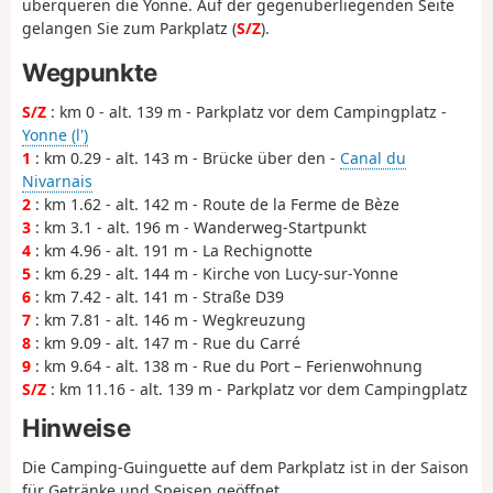
überqueren die Yonne. Auf der gegenüberliegenden Seite
gelangen Sie zum Parkplatz (
S/Z
).
Wegpunkte
S/Z
: km 0 - alt. 139 m - Parkplatz vor dem Campingplatz -
Yonne (l')
1
: km 0.29 - alt. 143 m - Brücke über den -
Canal du
Nivarnais
2
: km 1.62 - alt. 142 m - Route de la Ferme de Bèze
3
: km 3.1 - alt. 196 m - Wanderweg-Startpunkt
4
: km 4.96 - alt. 191 m - La Rechignotte
5
: km 6.29 - alt. 144 m - Kirche von Lucy-sur-Yonne
6
: km 7.42 - alt. 141 m - Straße D39
7
: km 7.81 - alt. 146 m - Wegkreuzung
8
: km 9.09 - alt. 147 m - Rue du Carré
9
: km 9.64 - alt. 138 m - Rue du Port – Ferienwohnung
S/Z
: km 11.16 - alt. 139 m - Parkplatz vor dem Campingplatz
Hinweise
Die Camping-Guinguette auf dem Parkplatz ist in der Saison
für Getränke und Speisen geöffnet.