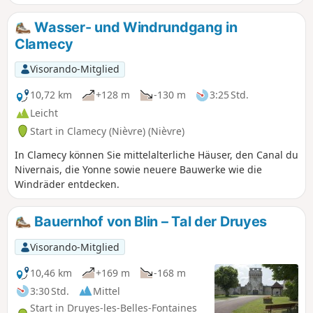
Wasser- und Windrundgang in
Clamecy
Visorando-Mitglied
10,72 km
+128 m
-130 m
3:25 Std.
Leicht
Start in Clamecy (Nièvre) (Nièvre)
In Clamecy können Sie mittelalterliche Häuser, den Canal du
Nivernais, die Yonne sowie neuere Bauwerke wie die
Windräder entdecken.
Bauernhof von Blin – Tal der Druyes
Visorando-Mitglied
10,46 km
+169 m
-168 m
3:30 Std.
Mittel
Start in Druyes-les-Belles-Fontaines