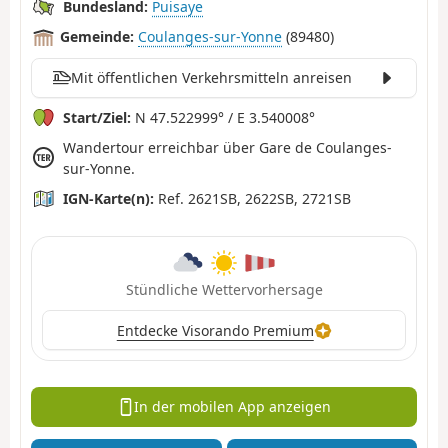
Bundesland:
Puisaye
Gemeinde:
Coulanges-sur-Yonne
(89480)
Mit öffentlichen Verkehrsmitteln anreisen
Start/Ziel:
N 47.522999° / E 3.540008°
Wandertour erreichbar über Gare de Coulanges-
sur-Yonne.
IGN-Karte(n):
Ref. 2621SB, 2622SB, 2721SB
Stündliche Wettervorhersage
Entdecke Visorando Premium
In der mobilen App anzeigen