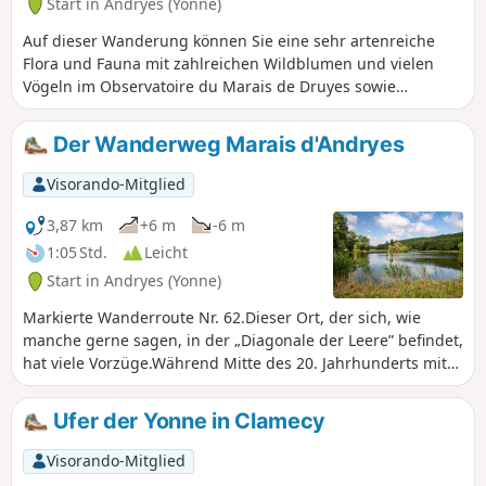
Start in Andryes (Yonne)
Auf dieser Wanderung können Sie eine sehr artenreiche
Flora und Fauna mit zahlreichen Wildblumen und vielen
Vögeln im Observatoire du Marais de Druyes sowie
wunderschöne Landschaften im Wald beobachten.
Der Wanderweg Marais d'Andryes
Visorando-Mitglied
3,87 km
+6 m
-6 m
1:05 Std.
Leicht
Start in Andryes (Yonne)
Markierte Wanderroute Nr. 62.Dieser Ort, der sich, wie
manche gerne sagen, in der „Diagonale der Leere” befindet,
hat viele Vorzüge.Während Mitte des 20. Jahrhunderts mit
Hilfe landwirtschaftlicher Maschinen die Produktivität
gesteigert werden sollte, was jedoch nicht zu den erhofften
Ufer der Yonne in Clamecy
Ergebnissen führte, konzentriert man sich heute auf die
Wiederherstellung der Artenvielfalt. Die Fauna und Flora
Visorando-Mitglied
kehren nach und nach zurück.Die Entdeckung dieses