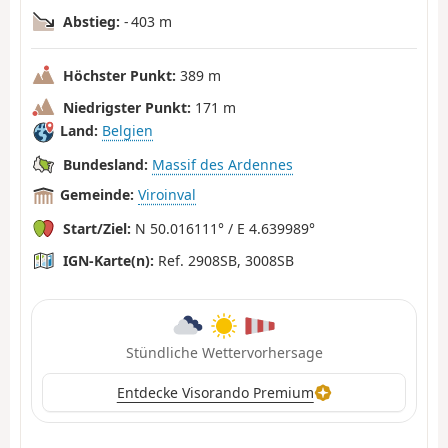
Abstieg:
- 403 m
Höchster Punkt:
389 m
Niedrigster Punkt:
171 m
Land:
Belgien
Bundesland:
Massif des Ardennes
Gemeinde:
Viroinval
Start/Ziel:
N 50.016111° / E 4.639989°
IGN-Karte(n):
Ref. 2908SB, 3008SB
Stündliche Wettervorhersage
Entdecke Visorando Premium