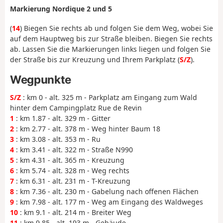
Markierung Nordique 2 und 5
(
14
) Biegen Sie rechts ab und folgen Sie dem Weg, wobei Sie
auf dem Hauptweg bis zur Straße bleiben. Biegen Sie rechts
ab. Lassen Sie die Markierungen links liegen und folgen Sie
der Straße bis zur Kreuzung und Ihrem Parkplatz (
S/Z
).
Wegpunkte
S/Z
: km 0 - alt. 325 m - Parkplatz am Eingang zum Wald
hinter dem Campingplatz Rue de Revin
1
: km 1.87 - alt. 329 m - Gitter
2
: km 2.77 - alt. 378 m - Weg hinter Baum 18
3
: km 3.08 - alt. 353 m - Ru
4
: km 3.41 - alt. 322 m - Straße N990
5
: km 4.31 - alt. 365 m - Kreuzung
6
: km 5.74 - alt. 328 m - Weg rechts
7
: km 6.31 - alt. 231 m - T-Kreuzung
8
: km 7.36 - alt. 230 m - Gabelung nach offenen Flächen
9
: km 7.98 - alt. 177 m - Weg am Eingang des Waldweges
10
: km 9.1 - alt. 214 m - Breiter Weg
11
: km 9.85 - alt. 193 m - Gebäude