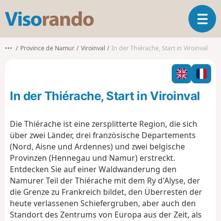
V
T
i
o
s
g
o
•••
Province de Namur
Viroinval
In der Thiérache, Start in Viroinval
g
r
l
a
e
n
n
d
In der Thiérache, Start in Viroinval
a
o
v
i
Die Thiérache ist eine zersplitterte Region, die sich
g
über zwei Länder, drei französische Departements
a
(Nord, Aisne und Ardennes) und zwei belgische
t
Provinzen (Hennegau und Namur) erstreckt.
i
o
Entdecken Sie auf einer Waldwanderung den
n
Namurer Teil der Thiérache mit dem Ry d'Alyse, der
die Grenze zu Frankreich bildet, den Überresten der
heute verlassenen Schiefergruben, aber auch den
Standort des Zentrums von Europa aus der Zeit, als