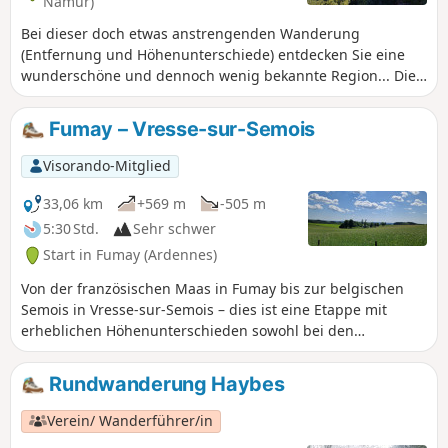
Namur)
Bei dieser doch etwas anstrengenden Wanderung
(Entfernung und Höhenunterschiede) entdecken Sie eine
wunderschöne und dennoch wenig bekannte Region... Die
französische Maas mit ihren Landschaften, in denen der
vom Wasser, aber auch vom Menschen geformte Fels hier
Fumay – Vresse-sur-Semois
und da aus dem Ardennenwald herausragt und Ihnen
herrliche Ausblicke bietet...
Visorando-Mitglied
33,06 km
+569 m
-505 m
5:30 Std.
Sehr schwer
Start in Fumay (Ardennes)
Von der französischen Maas in Fumay bis zur belgischen
Semois in Vresse-sur-Semois – dies ist eine Etappe mit
erheblichen Höhenunterschieden sowohl bei den
Aufstiegen als auch bei den Abstiegen. Die Wege sind sehr
vielfältig und reichen von Schotterwegen über gut
Rundwanderung Haybes
markierte Feldwege und meist gut befahrbare Waldwege
bis hin zu mehr oder weniger gut markierten
Verein/ Wanderführer/in
Wanderwegen. Es handelt sich um eine lange Etappe, die