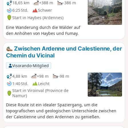
durch ihre beeindruckenden Aufstiege, gefolgt von ebenso
18,65 km
+388 m
-386 m
beeindruckenden Abstiegen, anstrengend ist und
6:25 Std.
Schwer
größtenteils im Unterholz verläuft. Die Ankunft und das
Start in Haybes (Ardennes)
Ende der Etappe sind ungewiss, da ich bei Einheimischen
unterkomme.
Eine Wanderung durch die Wälder auf
den Anhöhen von Haybes und Fumay.
Zwischen Ardenne und Calestienne, der
Chemin du Vicinal
Visorando-Mitglied
4,88 km
+98 m
-98 m
1:40 Std.
Leicht
Start in Viroinval (Province de
Namur)
Diese Route ist ein idealer Spaziergang, um die
topografischen und geologischen Unterschiede zwischen
der Calestienne und den Ardennen zu genießen.