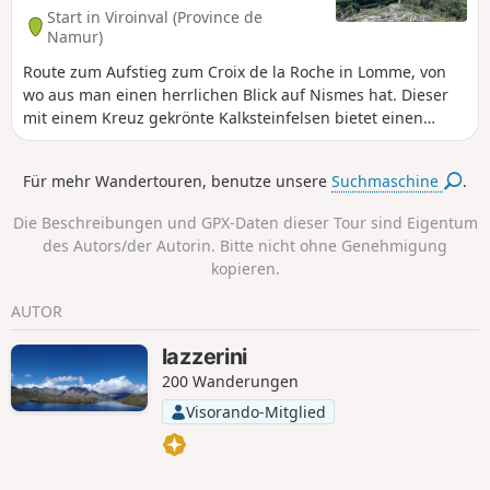
Start in Viroinval (Province de
Namur)
Route zum Aufstieg zum Croix de la Roche in Lomme, von
wo aus man einen herrlichen Blick auf Nismes hat. Dieser
mit einem Kreuz gekrönte Kalksteinfelsen bietet einen
einzigartigen Blick auf das Viroin-Tal. La Roche à Lomme ist
über die Grenzen hinaus für seinen hohen biologischen
Für mehr Wandertouren, benutze unsere
Suchmaschine
.
Wert bekannt. Der südöstliche Felshang ist mit einer
mediterran anmutenden Flora bedeckt, die durch das
Die Beschreibungen und GPX-Daten dieser Tour sind Eigentum
reichliche Vorkommen von Buchsbaum noch verstärkt wird.
des Autors/der Autorin. Bitte nicht ohne Genehmigung
kopieren.
AUTOR
lazzerini
200 Wanderungen
Visorando-Mitglied