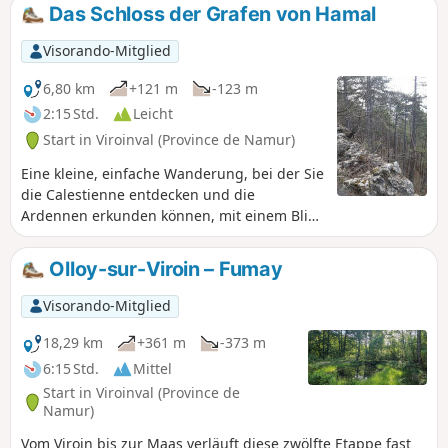
Das Schloss der Grafen von Hamal
Visorando-Mitglied
6,80 km
+121 m
-123 m
2:15 Std.
Leicht
Start in Viroinval (Province de Namur)
Eine kleine, einfache Wanderung, bei der Sie
die Calestienne entdecken und die
Ardennen erkunden können, mit einem Blick
auf das prächtige Schloss der Grafen von
Hamal in Vierves als Bonus.
Olloy-sur-Viroin – Fumay
Visorando-Mitglied
18,29 km
+361 m
-373 m
6:15 Std.
Mittel
Start in Viroinval (Province de
Namur)
Vom Viroin bis zur Maas verläuft diese zwölfte Etappe fast