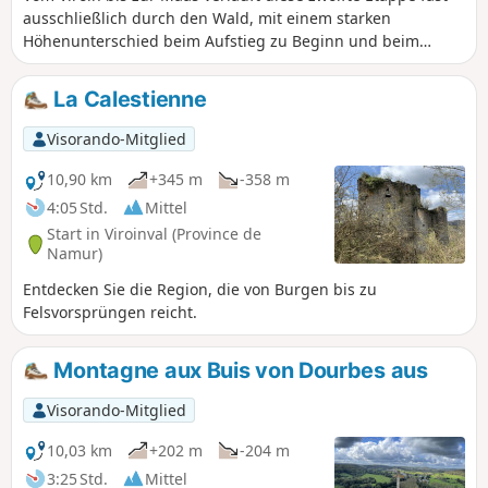
ausschließlich durch den Wald, mit einem starken
Höhenunterschied beim Aufstieg zu Beginn und beim
Abstieg am Ende. Die Übernachtung erfolgt in der Stadt
Fumay in Frankreich.
La Calestienne
Visorando-Mitglied
10,90 km
+345 m
-358 m
4:05 Std.
Mittel
Start in Viroinval (Province de
Namur)
Entdecken Sie die Region, die von Burgen bis zu
Felsvorsprüngen reicht.
Montagne aux Buis von Dourbes aus
Visorando-Mitglied
10,03 km
+202 m
-204 m
3:25 Std.
Mittel