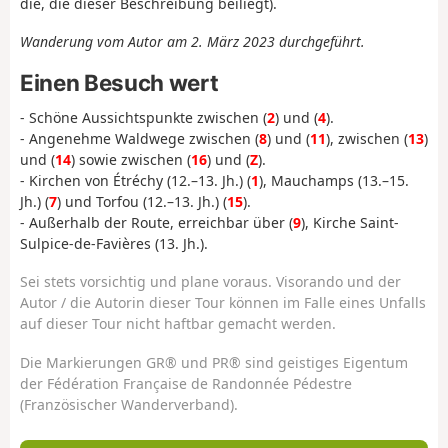
die, die dieser Beschreibung beiliegt).
Wanderung vom Autor am 2. März 2023 durchgeführt.
Einen Besuch wert
- Schöne Aussichtspunkte zwischen (
2
) und (
4
).
- Angenehme Waldwege zwischen (
8
) und (
11
), zwischen (
13
)
und (
14
) sowie zwischen (
16
) und (
Z
).
- Kirchen von Étréchy (12.–13. Jh.) (
1
), Mauchamps (13.–15.
Jh.) (
7
) und Torfou (12.–13. Jh.) (
15
).
- Außerhalb der Route, erreichbar über (
9
), Kirche Saint-
Sulpice-de-Favières (13. Jh.).
Sei stets vorsichtig und plane voraus. Visorando und der
Autor / die Autorin dieser Tour können im Falle eines Unfalls
auf dieser Tour nicht haftbar gemacht werden.
Die Markierungen GR® und PR® sind geistiges Eigentum
der Fédération Française de Randonnée Pédestre
(Französischer Wanderverband).