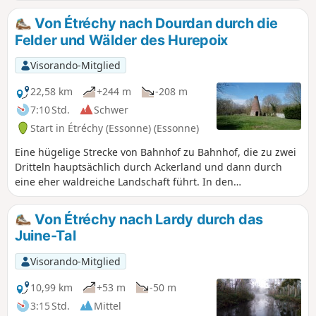
führt durch das Hurepoix und an der Grenze zur Beauce in
ihrem südlichen Teil durch abwechslungsreiche
Von Étréchy nach Dourdan durch die
Landschaften zwischen Hochebenen und Tälern, Feldern
Felder und Wälder des Hurepoix
und Wäldern. Sie zeichnet sich durch zahlreiche Aufstiege
und Abstiege zwischen Hochebenen und Tälern aus.
Visorando-Mitglied
22,58 km
+244 m
-208 m
7:10 Std.
Schwer
Start in Étréchy (Essonne) (Essonne)
Eine hügelige Strecke von Bahnhof zu Bahnhof, die zu zwei
Dritteln hauptsächlich durch Ackerland und dann durch
eine eher waldreiche Landschaft führt. In den
durchquerten Dörfern gibt es schöne Kirchen und ein
reiches ländliches Kulturerbe zu entdecken. In Dourdan
Von Étréchy nach Lardy durch das
bilden der Spaziergang entlang der Orge, die Kirche aus
Juine-Tal
dem 12. bis 13. Jahrhundert und die Burg einen
wunderschönen Abschluss.
Visorando-Mitglied
10,99 km
+53 m
-50 m
3:15 Std.
Mittel