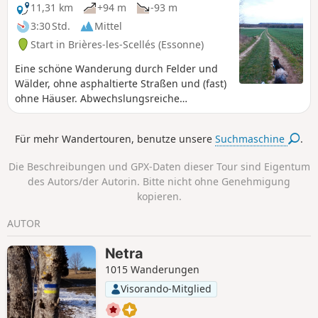
11,31 km
+94 m
-93 m
3:30 Std.
Mittel
Start in Brières-les-Scellés (Essonne)
Eine schöne Wanderung durch Felder und
Wälder, ohne asphaltierte Straßen und (fast)
ohne Häuser. Abwechslungsreiche
Landschaften, Tal, Wald, Felsen,
Pferdegestüt, Pinienwald, mit schönen
Für mehr Wandertouren, benutze unsere
Suchmaschine
.
Picknickplätzen. Ein großes Stück Natur!
Die Beschreibungen und GPX-Daten dieser Tour sind Eigentum
des Autors/der Autorin. Bitte nicht ohne Genehmigung
kopieren.
AUTOR
Netra
1015 Wanderungen
Visorando-Mitglied