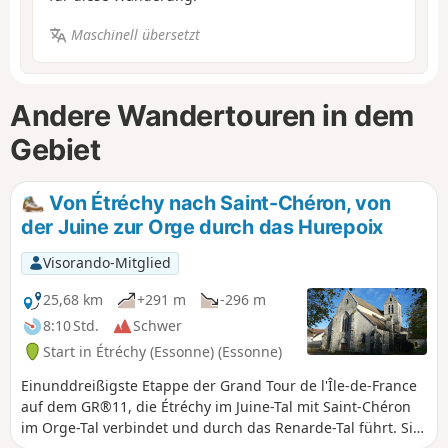
Maschinell übersetzt
Andere Wandertouren in dem
Gebiet
Von Étréchy nach Saint-Chéron, von
der Juine zur Orge durch das Hurepoix
Visorando-Mitglied
25,68 km
+291 m
-296 m
8:10 Std.
Schwer
Start in Étréchy (Essonne) (Essonne)
Einunddreißigste Etappe der Grand Tour de l'Île-de-France
auf dem GR®11, die Étréchy im Juine-Tal mit Saint-Chéron
im Orge-Tal verbindet und durch das Renarde-Tal führt. Sie