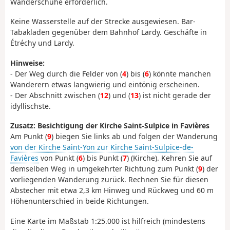
Wanderschuhe erforderlich.
Keine Wasserstelle auf der Strecke ausgewiesen. Bar-
Tabakladen gegenüber dem Bahnhof Lardy. Geschäfte in
Étréchy und Lardy.
Hinweise:
- Der Weg durch die Felder von (
4
) bis (
6
) könnte manchen
Wanderern etwas langwierig und eintönig erscheinen.
- Der Abschnitt zwischen (
12
) und (
13
) ist nicht gerade der
idyllischste.
Zusatz: Besichtigung der Kirche Saint-Sulpice in Favières
Am Punkt (
9
) biegen Sie links ab und folgen der Wanderung
von der Kirche Saint-Yon zur Kirche Saint-Sulpice-de-
Favières
von Punkt (
6
) bis Punkt (
7
) (Kirche). Kehren Sie auf
demselben Weg in umgekehrter Richtung zum Punkt (
9
) der
vorliegenden Wanderung zurück. Rechnen Sie für diesen
Abstecher mit etwa 2,3 km Hinweg und Rückweg und 60 m
Höhenunterschied in beide Richtungen.
Eine Karte im Maßstab 1:25.000 ist hilfreich (mindestens