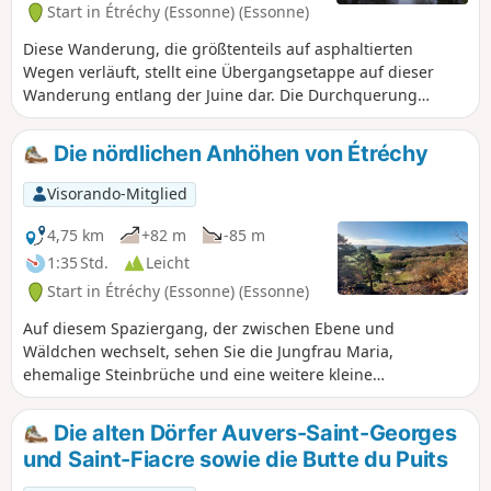
Start in Étréchy (Essonne) (Essonne)
Diese Wanderung, die größtenteils auf asphaltierten
Wegen verläuft, stellt eine Übergangsetappe auf dieser
Wanderung entlang der Juine dar. Die Durchquerung
einiger hübscher Dörfer, zwei alte Mühlen, eine schöne
Kirche und eine geologische Sehenswürdigkeit bereichern
Die nördlichen Anhöhen von Étréchy
diese Route.
Visorando-Mitglied
4,75 km
+82 m
-85 m
1:35 Std.
Leicht
Start in Étréchy (Essonne) (Essonne)
Auf diesem Spaziergang, der zwischen Ebene und
Wäldchen wechselt, sehen Sie die Jungfrau Maria,
ehemalige Steinbrüche und eine weitere kleine
Überraschung.
Die alten Dörfer Auvers-Saint-Georges
und Saint-Fiacre sowie die Butte du Puits