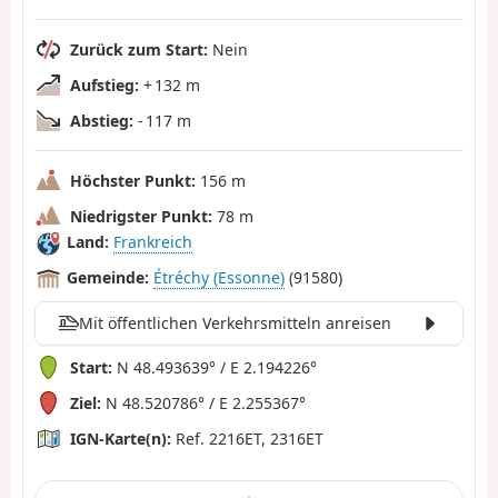
Zurück zum Start:
Nein
Aufstieg:
+ 132 m
Abstieg:
- 117 m
Höchster Punkt:
156 m
Niedrigster Punkt:
78 m
Land:
Frankreich
Gemeinde:
Étréchy (Essonne)
(91580)
Mit öffentlichen Verkehrsmitteln anreisen
Start:
N 48.493639° / E 2.194226°
Ziel:
N 48.520786° / E 2.255367°
IGN-Karte(n):
Ref. 2216ET, 2316ET