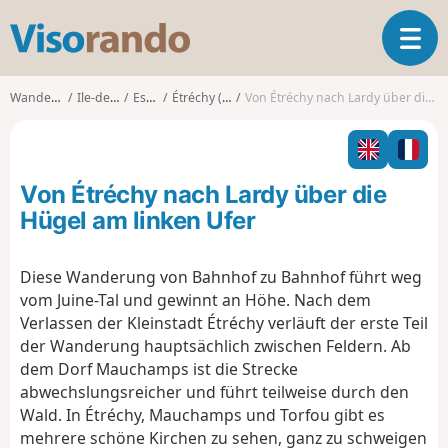
V
T
i
o
s
g
o
Wanderungen
Ile-de-France
Essonne
Étréchy (Essonne)
Von Étréchy nach Lardy über die Hügel am linken Ufer
g
r
l
a
e
n
n
d
Von Étréchy nach Lardy über die
a
o
v
Hügel am linken Ufer
i
g
Diese Wanderung von Bahnhof zu Bahnhof führt weg
a
vom Juine-Tal und gewinnt an Höhe. Nach dem
t
i
Verlassen der Kleinstadt Étréchy verläuft der erste Teil
o
der Wanderung hauptsächlich zwischen Feldern. Ab
n
dem Dorf Mauchamps ist die Strecke
abwechslungsreicher und führt teilweise durch den
Wald. In Étréchy, Mauchamps und Torfou gibt es
mehrere schöne Kirchen zu sehen, ganz zu schweigen