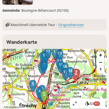
Gemeinde:
Boulogne-Billancourt (92100)
Maschinell übersetzte Tour -
Originalversion
Wanderkarte
11
12
13
10
9
14
8
15
7
6
16
18
17
5
3
4
2
1
3D
NEU
K
Attributions