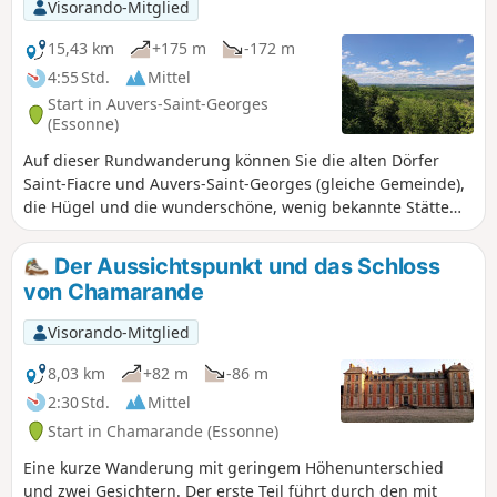
Visorando-Mitglied
15,43 km
+175 m
-172 m
4:55 Std.
Mittel
Start in Auvers-Saint-Georges
(Essonne)
Auf dieser Rundwanderung können Sie die alten Dörfer
Saint-Fiacre und Auvers-Saint-Georges (gleiche Gemeinde),
die Hügel und die wunderschöne, wenig bekannte Stätte
Butte du Puits entdecken. Rechnen Sie mit 16 km und 5
Stunden, einschließlich der Zeit, die Sie an der
Der Aussichtspunkt und das Schloss
Sehenswürdigkeit verbringen.
von Chamarande
Visorando-Mitglied
8,03 km
+82 m
-86 m
2:30 Std.
Mittel
Start in Chamarande (Essonne)
Eine kurze Wanderung mit geringem Höhenunterschied
und zwei Gesichtern. Der erste Teil führt durch den mit