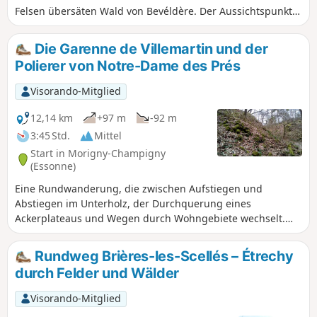
Felsen übersäten Wald von Bevéldère. Der Aussichtspunkt
bietet einen weiten Blick über das Tal. Der zweite Teil führt
durch die Domaine de Chamarande mit ihrem Schloss im
Die Garenne de Villemartin und der
Stil Ludwigs XIII. und ihren zahlreichen Kanälen und
Polierer von Notre-Dame des Prés
Wasserflächen.
Visorando-Mitglied
12,14 km
+97 m
-92 m
3:45 Std.
Mittel
Start in Morigny-Champigny
(Essonne)
Eine Rundwanderung, die zwischen Aufstiegen und
Abstiegen im Unterholz, der Durchquerung eines
Ackerplateaus und Wegen durch Wohngebiete wechselt.
Ein Abstecher hin und zurück ermöglicht den Besuch einer
Polierwerkstatt aus der Jungsteinzeit.
Rundweg Brières-les-Scellés – Étrechy
durch Felder und Wälder
Visorando-Mitglied