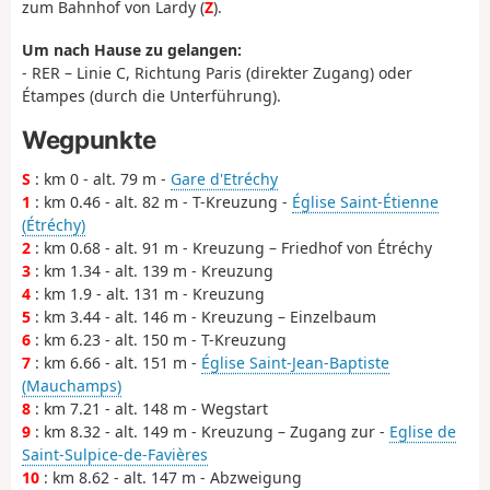
zum Bahnhof von Lardy (
Z
).
Um nach Hause zu gelangen:
- RER – Linie C, Richtung Paris (direkter Zugang) oder
Étampes (durch die Unterführung).
Wegpunkte
S
: km 0 - alt. 79 m -
Gare d'Etréchy
1
: km 0.46 - alt. 82 m - T-Kreuzung -
Église Saint-Étienne
(Étréchy)
2
: km 0.68 - alt. 91 m - Kreuzung – Friedhof von Étréchy
3
: km 1.34 - alt. 139 m - Kreuzung
4
: km 1.9 - alt. 131 m - Kreuzung
5
: km 3.44 - alt. 146 m - Kreuzung – Einzelbaum
6
: km 6.23 - alt. 150 m - T-Kreuzung
7
: km 6.66 - alt. 151 m -
Église Saint-Jean-Baptiste
(Mauchamps)
8
: km 7.21 - alt. 148 m - Wegstart
9
: km 8.32 - alt. 149 m - Kreuzung – Zugang zur -
Eglise de
Saint-Sulpice-de-Favières
10
: km 8.62 - alt. 147 m - Abzweigung