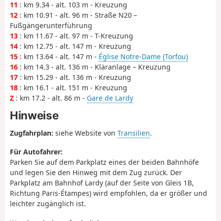
11
: km 9.34 - alt. 103 m - Kreuzung
12
: km 10.91 - alt. 96 m - Straße N20 –
Fußgängerunterführung
13
: km 11.67 - alt. 97 m - T-Kreuzung
14
: km 12.75 - alt. 147 m - Kreuzung
15
: km 13.64 - alt. 147 m -
Église Notre-Dame (Torfou)
16
: km 14.3 - alt. 136 m - Kläranlage – Kreuzung
17
: km 15.29 - alt. 136 m - Kreuzung
18
: km 16.1 - alt. 151 m - Kreuzung
Z
: km 17.2 - alt. 86 m -
Gare de Lardy
Hinweise
Zugfahrplan:
siehe Website von
Transilien
.
Für Autofahrer:
Parken Sie auf dem Parkplatz eines der beiden Bahnhöfe
und legen Sie den Hinweg mit dem Zug zurück. Der
Parkplatz am Bahnhof Lardy (auf der Seite von Gleis 1B,
Richtung Paris-Étampes) wird empfohlen, da er größer und
leichter zugänglich ist.