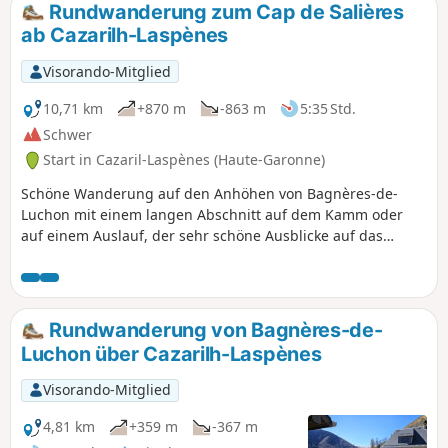
Rundwanderung zum Cap de Salières
ab Cazarilh-Laspènes
Visorando-Mitglied
10,71 km
+870 m
-863 m
5:35 Std.
Schwer
Start in Cazaril-Laspènes (Haute-Garonne)
Schöne Wanderung auf den Anhöhen von Bagnères-de-
Luchon mit einem langen Abschnitt auf dem Kamm oder
auf einem Auslauf, der sehr schöne Ausblicke auf das
Pyrenäenmassiv, das Vorgebirge, die Stadt Luchon und das
Larboust-Tal bietet. Gut markierte Wege, außer auf einem
kurzen Abschnitt auf dem Rückweg zwischen dem (5) und
dem (8), der steil abfällt und trittsicher sein muss.
Rundwanderung von Bagnères-de-
Luchon über Cazarilh-Laspènes
Visorando-Mitglied
4,81 km
+359 m
-367 m