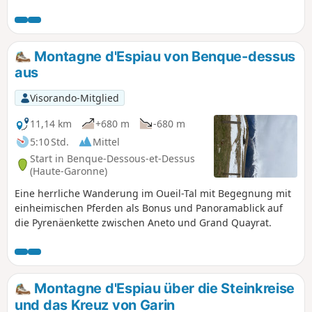
jeden Wanderer begeistern, ganz zu schweigen von den
kleinen, hübsch restaurierten Dörfern mit ihrem
architektonischen Erbe von höchstem Rang. Ein wenig
Asphalt, der jedoch schnell von der Schönheit der Natur
Montagne d'Espiau von Benque-dessus
und der umliegenden Landschaften in den Hintergrund
aus
gedrängt wird.
Visorando-Mitglied
11,14 km
+680 m
-680 m
5:10 Std.
Mittel
Start in Benque-Dessous-et-Dessus
(Haute-Garonne)
Eine herrliche Wanderung im Oueil-Tal mit Begegnung mit
einheimischen Pferden als Bonus und Panoramablick auf
die Pyrenäenkette zwischen Aneto und Grand Quayrat.
Montagne d'Espiau über die Steinkreise
und das Kreuz von Garin