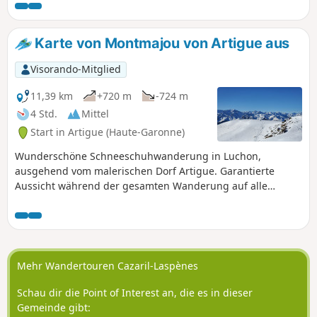
herrliches Panorama auf Bagnères-de-
Luchon, umgeben von seinen 3000ern,
zu entdecken, und das alles auf sehr
Karte von Montmajou von Artigue aus
unterschiedlichen Wegen und Pfaden.
Visorando-Mitglied
11,39 km
+720 m
-724 m
4 Std.
Mittel
Start in Artigue (Haute-Garonne)
Wunderschöne Schneeschuhwanderung in Luchon,
ausgehend vom malerischen Dorf Artigue. Garantierte
Aussicht während der gesamten Wanderung auf alle
Dreitausender des Luchonnais und die Maladeta.
Mehr Wandertouren Cazaril-Laspènes
Schau dir die Point of Interest an, die es in dieser
Gemeinde gibt: