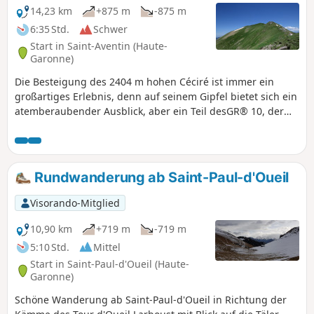
14,23 km
+875 m
-875 m
6:35 Std.
Schwer
Start in Saint-Aventin (Haute-
Garonne)
Die Besteigung des 2404 m hohen Céciré ist immer ein
großartiges Erlebnis, denn auf seinem Gipfel bietet sich ein
atemberaubender Ausblick, aber ein Teil desGR® 10, der
dorthin führt, ist sehr gefährlich und unfallträchtig.
Glücklicherweise können Sie diesen Klassiker weiterhin
genießen, indem Sie die neue, sicherere Route desGR® 10
nehmen.
Rundwanderung ab Saint-Paul-d'Oueil
Visorando-Mitglied
10,90 km
+719 m
-719 m
5:10 Std.
Mittel
Start in Saint-Paul-d'Oueil (Haute-
Garonne)
Schöne Wanderung ab Saint-Paul-d'Oueil in Richtung der