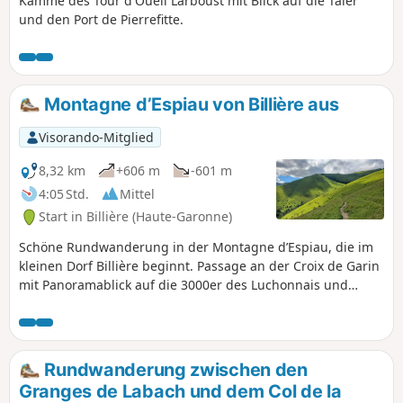
Kämme des Tour d'Oueil Larboust mit Blick auf die Täler
und den Port de Pierrefitte.
Montagne d’Espiau von Billière aus
Visorando-Mitglied
8,32 km
+606 m
-601 m
4:05 Std.
Mittel
Start in Billière (Haute-Garonne)
Schöne Rundwanderung in der Montagne d’Espiau, die im
kleinen Dorf Billière beginnt. Passage an der Croix de Garin
mit Panoramablick auf die 3000er des Luchonnais und
Entdeckung einer Gruppe von Cromlechs. Anspruchsvolle
Route mit einigen Abschnitten abseits der Wege.
Rundwanderung zwischen den
Granges de Labach und dem Col de la