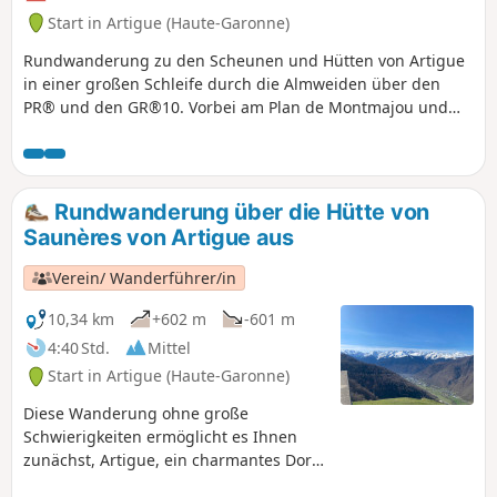
Start in Artigue (Haute-Garonne)
Rundwanderung zu den Scheunen und Hütten von Artigue
in einer großen Schleife durch die Almweiden über den
PR® und den GR®10. Vorbei am Plan de Montmajou und
den Grenzsteinen bis zum Col des Taons de Bacanère. Der
Rückweg führt an zwei Hütten und dem Staatswald Forêt
Domaniale de la Cigalère vorbei. Eine sehr angenehme
Wanderung unter der sanften Herbstsonne mit einem
Rundwanderung über die Hütte von
schönen Blick auf die Gipfel und 3000er des Luchonnais, die
Saunères von Artigue aus
manchmal vom ersten Schnee bedeckt sind.
Verein/ Wanderführer/in
10,34 km
+602 m
-601 m
4:40 Std.
Mittel
Start in Artigue (Haute-Garonne)
Diese Wanderung ohne große
Schwierigkeiten ermöglicht es Ihnen
zunächst, Artigue, ein charmantes Dorf
im Luchonnais, schöne Wälder und ein