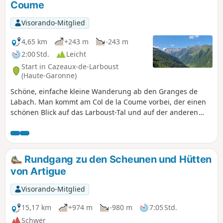
Coume
Visorando-Mitglied
4,65 km
+243 m
-243 m
2:00 Std.
Leicht
Start in Cazeaux-de-Larboust
(Haute-Garonne)
Schöne, einfache kleine Wanderung ab den Granges de
Labach. Man kommt am Col de la Coume vorbei, der einen
schönen Blick auf das Larboust-Tal und auf der anderen
Seite auf das Labach-Tal bietet, das vom Céciré überragt
wird. Ein paar zusätzliche Schritte ab dem Pass bieten ein
herrliches Panorama auf das Oô-Tal, das von den Spijeoles
überragt wird.
Rundgang zu den Scheunen und Hütten
von Artigue
Visorando-Mitglied
15,17 km
+974 m
-980 m
7:05 Std.
Schwer