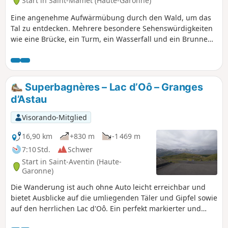
Start in Saint-Mamet (Haute-Garonne)
Eine angenehme Aufwärmübung durch den Wald, um das
Tal zu entdecken. Mehrere besondere Sehenswürdigkeiten
wie eine Brücke, ein Turm, ein Wasserfall und ein Brunnen
säumen den Weg, darunter ein überraschender
Liebesbrunnen, den Sie nicht verpassen sollten (achten Sie
auf das Schild), um die Geschichte der Region besser zu
verstehen.
Superbagnères – Lac d’Oô – Granges
d’Astau
Visorando-Mitglied
16,90 km
+830 m
-1 469 m
7:10 Std.
Schwer
Start in Saint-Aventin (Haute-
Garonne)
Die Wanderung ist auch ohne Auto leicht erreichbar und
bietet Ausblicke auf die umliegenden Täler und Gipfel sowie
auf den herrlichen Lac d'Oô. Ein perfekt markierter und
gepflegter Weg, auf dem man sich unmöglich verlaufen