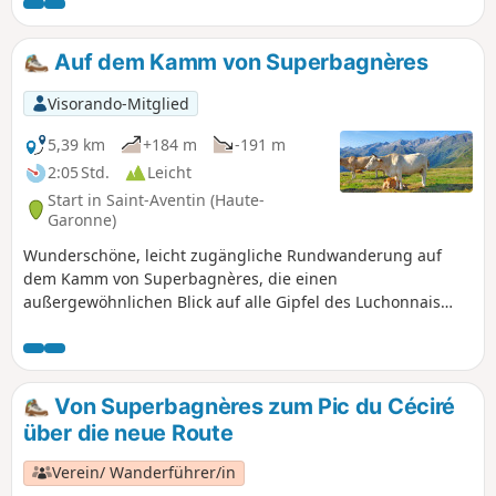
kann. Die Rückfahrt erfolgt mit öffentlichen Verkehrsmitteln
zum Bahnhof von Luchon.
Auf dem Kamm von Superbagnères
Visorando-Mitglied
5,39 km
+184 m
-191 m
2:05 Std.
Leicht
Start in Saint-Aventin (Haute-
Garonne)
Wunderschöne, leicht zugängliche Rundwanderung auf
dem Kamm von Superbagnères, die einen
außergewöhnlichen Blick auf alle Gipfel des Luchonnais
und die umliegenden Täler bietet.
Von Superbagnères zum Pic du Céciré
über die neue Route
Verein/ Wanderführer/in