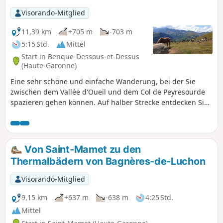
Visorando-Mitglied
11,39 km
+705 m
-703 m
5:15 Std.
Mittel
Start in Benque-Dessous-et-Dessus
(Haute-Garonne)
Eine sehr schöne und einfache Wanderung, bei der Sie
zwischen dem Vallée d'Oueil und dem Col de Peyresourde
spazieren gehen können. Auf halber Strecke entdecken Sie
Cromlechs mit Blick auf die Pyrenäengipfel zwischen Aneto
und Quayrat. Das Croix de Garin bietet einen freien Blick
auf die Agudes und den Aufstieg zum Pass.
Von Saint-Mamet zu den
Thermalbädern von Bagnères-de-Luchon
Visorando-Mitglied
9,15 km
+637 m
-638 m
4:25 Std.
Mittel