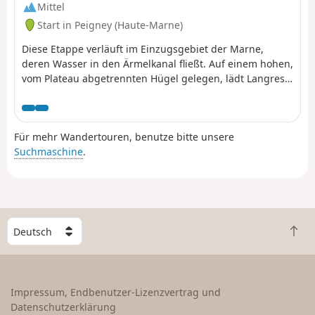
Mittel
Start in Peigney (Haute-Marne)
Diese Etappe verläuft im Einzugsgebiet der Marne,
deren Wasser in den Ärmelkanal fließt. Auf einem hohen,
vom Plateau abgetrennten Hügel gelegen, lädt Langres
dazu ein, auf seinen Stadtmauern zu flanieren. Ziehen
Sie die Restaurants hier dem üblichen Picknick vor.
Für mehr Wandertouren, benutze bitte unsere
Suchmaschine
.
W
Z
ä
u
h
r
l
ü
e
Impressum, Endbenutzer-Lizenzvertrag und
c
e
Datenschutzerklärung
k
i