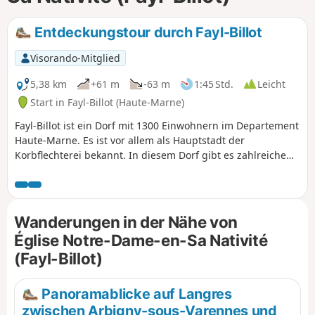
Entdeckungstour durch Fayl-Billot
Visorando-Mitglied
5,38 km
+61 m
-63 m
1:45 Std.
Leicht
Start in Fayl-Billot (Haute-Marne)
Fayl-Billot ist ein Dorf mit 1300 Einwohnern im Departement
Haute-Marne. Es ist vor allem als Hauptstadt der
Korbflechterei bekannt. In diesem Dorf gibt es zahlreiche
Handwerker, die diesem Gewerbe nachgehen. Zögern Sie
nicht, am Ende dieses Spaziergangs ein Souvenir
mitzunehmen. Diese Wanderung ermöglicht es Ihnen, die
wichtigsten touristischen und kulturellen
Wanderungen in der Nähe von
Sehenswürdigkeiten des Dorfes zu sehen, wie die École
Église Notre-Dame-en-Sa Nativité
Nationale d'Osiériculture et de Vannerie, die Kirche Notre-
(Fayl-Billot)
Dame sowie alle Waschhäuser und Brunnen des Dorfes.
Panoramablicke auf Langres
zwischen Arbigny-sous-Varennes und