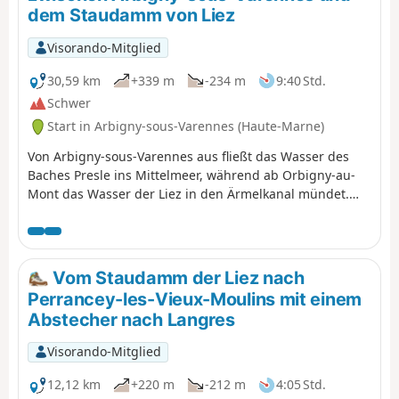
dem Staudamm von Liez
Visorando-Mitglied
30,59 km
+339 m
-234 m
9:40 Std.
Schwer
Start in Arbigny-sous-Varennes (Haute-Marne)
Von Arbigny-sous-Varennes aus fließt das Wasser des
Baches Presle ins Mittelmeer, während ab Orbigny-au-
Mont das Wasser der Liez in den Ärmelkanal mündet.
Auf seiner Anhöhe thronend dient uns Langres als
Orientierungspunkt.
Vom Staudamm der Liez nach
Perrancey-les-Vieux-Moulins mit einem
Abstecher nach Langres
Visorando-Mitglied
12,12 km
+220 m
-212 m
4:05 Std.