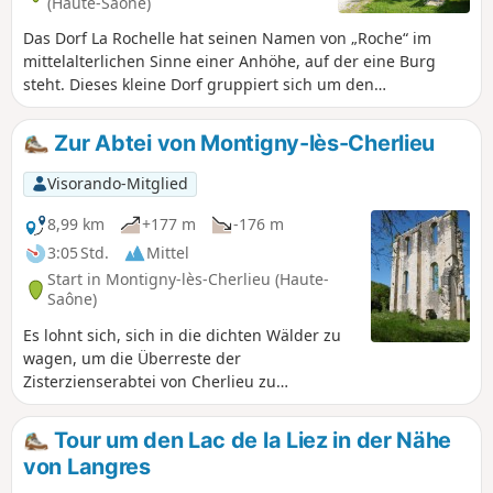
(Haute-Saône)
Das Dorf La Rochelle hat seinen Namen von „Roche“ im
mittelalterlichen Sinne einer Anhöhe, auf der eine Burg
steht. Dieses kleine Dorf gruppiert sich um den
Schlossplatz; das Wasser seiner Brunnen trägt zu seinem
Charme und seiner Authentizität bei.
Zur Abtei von Montigny-lès-Cherlieu
Visorando-Mitglied
8,99 km
+177 m
-176 m
3:05 Std.
Mittel
Start in Montigny-lès-Cherlieu (Haute-
Saône)
Es lohnt sich, sich in die dichten Wälder zu
wagen, um die Überreste der
Zisterzienserabtei von Cherlieu zu
entdecken.
Tour um den Lac de la Liez in der Nähe
von Langres