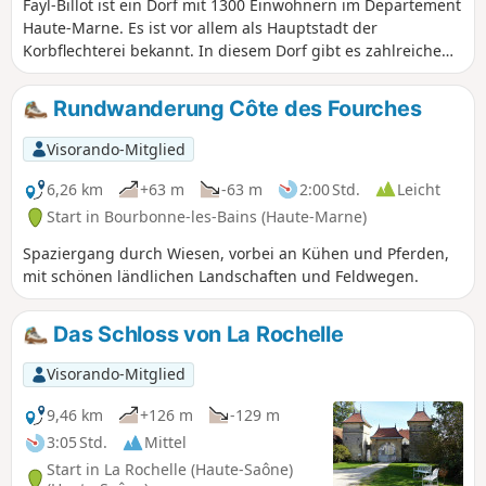
Fayl-Billot ist ein Dorf mit 1300 Einwohnern im Departement
Haute-Marne. Es ist vor allem als Hauptstadt der
Korbflechterei bekannt. In diesem Dorf gibt es zahlreiche
Handwerker, die diesem Gewerbe nachgehen. Zögern Sie
nicht, am Ende dieses Spaziergangs ein Souvenir
Rundwanderung Côte des Fourches
mitzunehmen. Diese Wanderung ermöglicht es Ihnen, die
wichtigsten touristischen und kulturellen
Visorando-Mitglied
Sehenswürdigkeiten des Dorfes zu sehen, wie die École
Nationale d'Osiériculture et de Vannerie, die Kirche Notre-
6,26 km
+63 m
-63 m
2:00 Std.
Leicht
Dame sowie alle Waschhäuser und Brunnen des Dorfes.
Start in Bourbonne-les-Bains (Haute-Marne)
Spaziergang durch Wiesen, vorbei an Kühen und Pferden,
mit schönen ländlichen Landschaften und Feldwegen.
Das Schloss von La Rochelle
Visorando-Mitglied
9,46 km
+126 m
-129 m
3:05 Std.
Mittel
Start in La Rochelle (Haute-Saône)