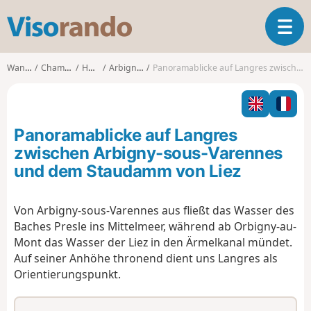
V
T
i
o
s
g
o
Wanderungen
Champagne-Ardenne
Haute-Marne
Arbigny-sous-Varennes
Panoramablicke auf Langres zwischen Arbigny-sous-Varennes und dem Staudamm von Liez
g
r
l
a
e
n
n
d
Panoramablicke auf Langres
a
o
v
zwischen Arbigny-sous-Varennes
i
und dem Staudamm von Liez
g
a
t
Von Arbigny-sous-Varennes aus fließt das Wasser des
i
Baches Presle ins Mittelmeer, während ab Orbigny-au-
o
Mont das Wasser der Liez in den Ärmelkanal mündet.
n
Auf seiner Anhöhe thronend dient uns Langres als
Orientierungspunkt.