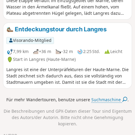
Diese Etappe verläuft im Einzugsgebiet der Marne, deren
Wasser in den Ärmelkanal fließt. Auf einem hohen, vom
Plateau abgetrennten Hügel gelegen, lädt Langres dazu
ein, auf seinen Stadtmauern zu flanieren. Ziehen Sie die
Restaurants hier dem üblichen Picknick vor.
Entdeckungstour durch Langres
Visorando-Mitglied
7,99 km
+36 m
-32 m
2:25 Std.
Leicht
Start in Langres (Haute-Marne)
Langres ist eine der Unterpräfekturen der Haute-Marne. Die
Stadt zeichnet sich dadurch aus, dass sie vollständig von
Stadtmauern umgeben ist. Damit ist sie die Stadt mit der
längsten Befestigungsanlage Europas. Auf dieser Etappe
können Sie das historische Zentrum von Langres umrunden
Für mehr Wandertouren, benutze unsere
Suchmaschine
.
und den 3 Kilometer langen Wehrgang der mittelalterlichen
Befestigungsanlagen begehen. Der Rundgang durch die
Die Beschreibungen und GPX-Daten dieser Tour sind Eigentum
Stadt ist ebenso reizvoll und bietet zahlreiche historische
des Autors/der Autorin. Bitte nicht ohne Genehmigung
Denkmäler, darunter die Kathedrale Saint-Mammès. Und
kopieren.
für diejenigen, die ihren Besuch in Langres verlängern
möchten, gibt es auch das Stadtmuseum zu besichtigen.