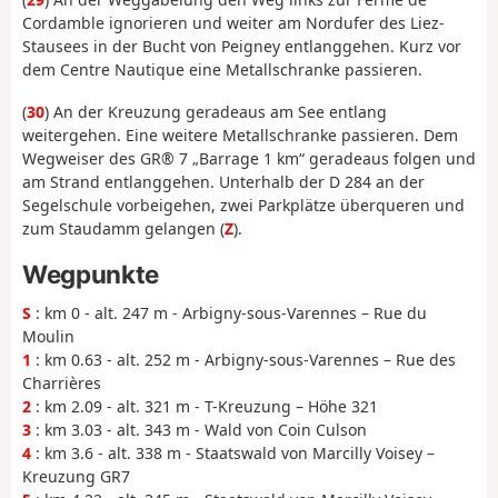
Cordamble ignorieren und weiter am Nordufer des Liez-
Stausees in der Bucht von Peigney entlanggehen. Kurz vor
dem Centre Nautique eine Metallschranke passieren.
(
30
) An der Kreuzung geradeaus am See entlang
weitergehen. Eine weitere Metallschranke passieren. Dem
Wegweiser des GR® 7 „Barrage 1 km“ geradeaus folgen und
am Strand entlanggehen. Unterhalb der D 284 an der
Segelschule vorbeigehen, zwei Parkplätze überqueren und
zum Staudamm gelangen (
Z
).
Wegpunkte
S
: km 0 - alt. 247 m - Arbigny-sous-Varennes – Rue du
Moulin
1
: km 0.63 - alt. 252 m - Arbigny-sous-Varennes – Rue des
Charrières
2
: km 2.09 - alt. 321 m - T-Kreuzung – Höhe 321
3
: km 3.03 - alt. 343 m - Wald von Coin Culson
4
: km 3.6 - alt. 338 m - Staatswald von Marcilly Voisey –
Kreuzung GR7