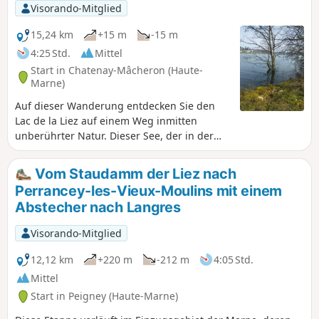
Visorando-Mitglied
15,24 km
+15 m
-15 m
4:25 Std.
Mittel
Start in Chatenay-Mâcheron (Haute-
Marne)
Auf dieser Wanderung entdecken Sie den
Lac de la Liez auf einem Weg inmitten
unberührter Natur. Dieser See, der in der
Saison sehr belebt ist, lädt zum Entspannen
ein, entweder am Strand oder bei den
Vom Staudamm der Liez nach
verschiedenen angebotenen Aktivitäten
Perrancey-les-Vieux-Moulins mit einem
(Segeln, Wasserski, Tubing usw.). Aber auch
Abstecher nach Langres
Naturliebhaber kommen außerhalb des
Bereichs um den Damm des Stausees Lac de
Visorando-Mitglied
la Liez und Langres Plage voll auf ihre
Kosten.
12,12 km
+220 m
-212 m
4:05 Std.
Mittel
Start in Peigney (Haute-Marne)