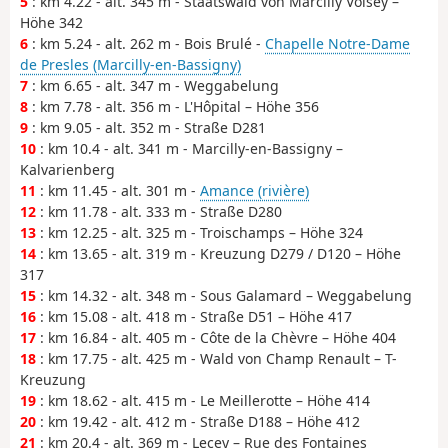
5
: km 4.22 - alt. 345 m - Staatswald von Marcilly Voisey –
Höhe 342
6
: km 5.24 - alt. 262 m - Bois Brulé -
Chapelle Notre-Dame
de Presles (Marcilly-en-Bassigny)
7
: km 6.65 - alt. 347 m - Weggabelung
8
: km 7.78 - alt. 356 m - L'Hôpital – Höhe 356
9
: km 9.05 - alt. 352 m - Straße D281
10
: km 10.4 - alt. 341 m - Marcilly-en-Bassigny –
Kalvarienberg
11
: km 11.45 - alt. 301 m -
Amance (rivière)
12
: km 11.78 - alt. 333 m - Straße D280
13
: km 12.25 - alt. 325 m - Troischamps – Höhe 324
14
: km 13.65 - alt. 319 m - Kreuzung D279 / D120 – Höhe
317
15
: km 14.32 - alt. 348 m - Sous Galamard – Weggabelung
16
: km 15.08 - alt. 418 m - Straße D51 – Höhe 417
17
: km 16.84 - alt. 405 m - Côte de la Chèvre – Höhe 404
18
: km 17.75 - alt. 425 m - Wald von Champ Renault – T-
Kreuzung
19
: km 18.62 - alt. 415 m - Le Meillerotte – Höhe 414
20
: km 19.42 - alt. 412 m - Straße D188 – Höhe 412
21
: km 20.4 - alt. 369 m - Lecey – Rue des Fontaines