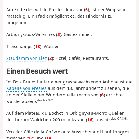
Am Ende des Val de Presles, kurz vor (
6
), ist der Weg sehr
matschig. Ein Pfad ermöglicht es, das Hindernis zu
umgehen.
Arbigny-sous-Varennes (
S
): Gästezimmer.
Troischamps (
13
): Wasser.
Staudamm von Liez
(
Z
): Hotel, Cafés, Restaurants.
Einen Besuch wert
Im Bois Brulé: Hinter einer grasbewachsenen Anhöhe ist die
Kapelle von Presles
aus dem 13. Jahrhundert zu sehen, die
an der Stelle einer Wunderquelle rechts von (
6
) errichtet
des GR®®.
wurde, abseits
Auf dem Plateau du Bochot in Orbigny-au-Mont: Quellen
des GR®®.
der Liez im Wäldchen 200 m links von (
16
), abseits
Von der Côte de la Chèvre aus: Aussichtspunkt auf Langres
zwischen (
17
) und (
18
).