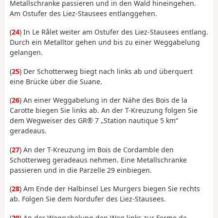
Metallschranke passieren und in den Wald hineingehen.
Am Ostufer des Liez-Stausees entlanggehen.
(
24
) In Le Râlet weiter am Ostufer des Liez-Stausees entlang.
Durch ein Metalltor gehen und bis zu einer Weggabelung
gelangen.
(
25
) Der Schotterweg biegt nach links ab und überquert
eine Brücke über die Suane.
(
26
) An einer Weggabelung in der Nähe des Bois de la
Carotte biegen Sie links ab. An der T-Kreuzung folgen Sie
dem Wegweiser des GR® 7 „Station nautique 5 km“
geradeaus.
(
27
) An der T-Kreuzung im Bois de Cordamble den
Schotterweg geradeaus nehmen. Eine Metallschranke
passieren und in die Parzelle 29 einbiegen.
(
28
) Am Ende der Halbinsel Les Murgers biegen Sie rechts
ab. Folgen Sie dem Nordufer des Liez-Stausees.
(
29
) An der Weggabelung den Weg links zur Ferme de