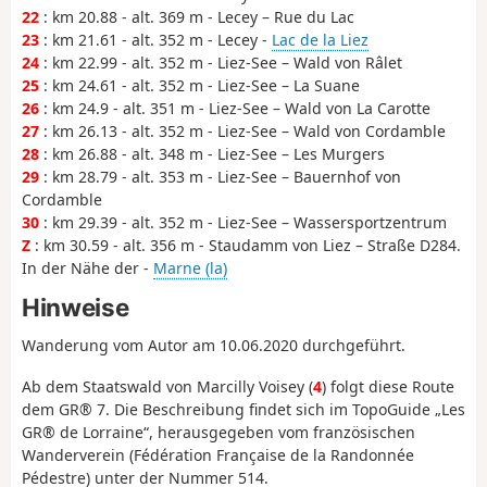
22
: km 20.88 - alt. 369 m - Lecey – Rue du Lac
23
: km 21.61 - alt. 352 m - Lecey -
Lac de la Liez
24
: km 22.99 - alt. 352 m - Liez-See – Wald von Râlet
25
: km 24.61 - alt. 352 m - Liez-See – La Suane
26
: km 24.9 - alt. 351 m - Liez-See – Wald von La Carotte
27
: km 26.13 - alt. 352 m - Liez-See – Wald von Cordamble
28
: km 26.88 - alt. 348 m - Liez-See – Les Murgers
29
: km 28.79 - alt. 353 m - Liez-See – Bauernhof von
Cordamble
30
: km 29.39 - alt. 352 m - Liez-See – Wassersportzentrum
Z
: km 30.59 - alt. 356 m - Staudamm von Liez – Straße D284.
In der Nähe der -
Marne (la)
Hinweise
Wanderung vom Autor am 10.06.2020 durchgeführt.
Ab dem Staatswald von Marcilly Voisey (
4
) folgt diese Route
dem GR® 7. Die Beschreibung findet sich im TopoGuide „Les
GR® de Lorraine“, herausgegeben vom französischen
Wanderverein (Fédération Française de la Randonnée
Pédestre) unter der Nummer 514.