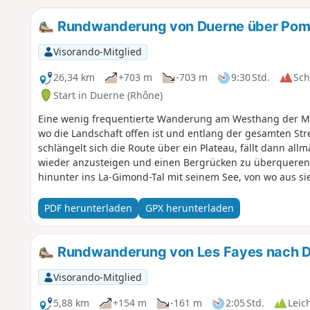
Rundwanderung von Duerne über Pome
Visorando-Mitglied
26,34 km
+703 m
-703 m
9:30 Std.
Sc
Start in Duerne (Rhône)
Eine wenig frequentierte Wanderung am Westhang der Mon
wo die Landschaft offen ist und entlang der gesamten Str
schlängelt sich die Route über ein Plateau, fällt dann al
wieder anzusteigen und einen Bergrücken zu überqueren. 
hinunter ins La-Gimond-Tal mit seinem See, von wo aus sie
ins Orjolle-Tal ein, bevor sie nach Duerne zurückkehrt.
PDF herunterladen
GPX herunterladen
Rundwanderung von Les Fayes nach 
Visorando-Mitglied
5,88 km
+154 m
-161 m
2:05 Std.
Leic