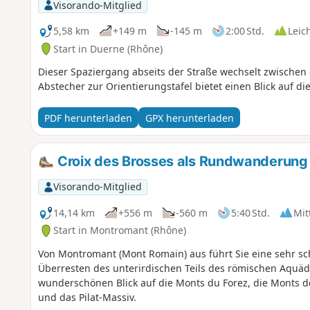
Visorando-Mitglied
5,58 km
+149 m
-145 m
2:00 Std.
Leic
Start in Duerne (Rhône)
Dieser Spaziergang abseits der Straße wechselt zwische
Abstecher zur Orientierungstafel bietet einen Blick auf d
PDF herunterladen
GPX herunterladen
Croix des Brosses als Rundwanderung
Visorando-Mitglied
14,14 km
+556 m
-560 m
5:40 Std.
Mit
Start in Montromant (Rhône)
Von Montromant (Mont Romain) aus führt Sie eine sehr sc
Überresten des unterirdischen Teils des römischen Aquäd
wunderschönen Blick auf die Monts du Forez, die Monts de
und das Pilat-Massiv.