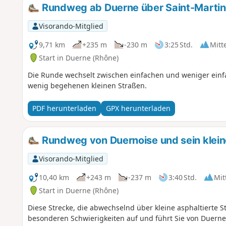
Rundweg ab Duerne über Saint-Marti
Visorando-Mitglied
9,71 km
+235 m
-230 m
3:25 Std.
Mitt
Start in Duerne (Rhône)
Die Runde wechselt zwischen einfachen und weniger ei
wenig begehenen kleinen Straßen.
PDF herunterladen
GPX herunterladen
Rundweg von Duernoise und sein klein
Visorando-Mitglied
10,40 km
+243 m
-237 m
3:40 Std.
Mit
Start in Duerne (Rhône)
Diese Strecke, die abwechselnd über kleine asphaltierte 
besonderen Schwierigkeiten auf und führt Sie von Duerne