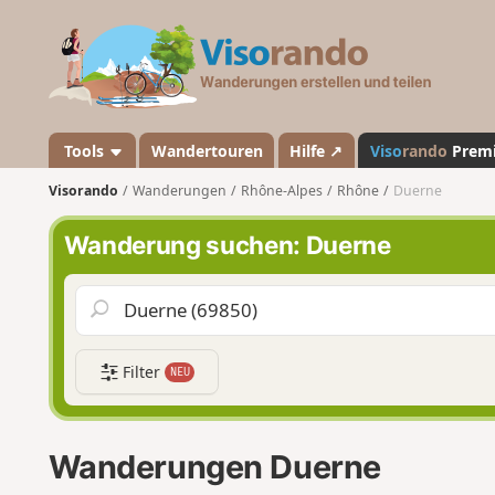
V
i
s
o
r
a
Tools
Wandertouren
Hilfe ↗
Viso
rando
Prem
n
Visorando
Wanderungen
Rhône-Alpes
Rhône
Duerne
d
o
Wanderung suchen: Duerne
Filter
NEU
Wanderungen Duerne