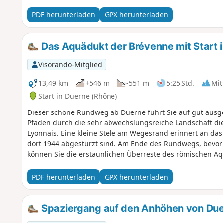
PDF herunterladen
GPX herunterladen
Das Aquädukt der Brévenne mit Start 
Visorando-Mitglied
13,49 km
+546 m
-551 m
5:25 Std.
Mit
Start in Duerne (Rhône)
Dieser schöne Rundweg ab Duerne führt Sie auf gut ausg
Pfaden durch die sehr abwechslungsreiche Landschaft di
Lyonnais. Eine kleine Stele am Wegesrand erinnert an das
dort 1944 abgestürzt sind. Am Ende des Rundwegs, bevor
können Sie die erstaunlichen Überreste des römischen A
PDF herunterladen
GPX herunterladen
Spaziergang auf den Anhöhen von Due