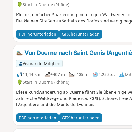
Start in Duerne (Rhône)
Kleiner, einfacher Spaziergang mit einigen Waldwegen, di
Die kleinen Straßen außerhalb des Dorfes sind wenig beg
PDF herunterladen
GPX herunterladen
Von Duerne nach Saint Genis l'Argenti
Visorando-Mitglied
11,44 km
+407 m
-405 m
4:25 Std.
Mit
Start in Duerne (Rhône)
Diese Rundwanderung ab Duerne führt Sie über einige w
zahlreiche Waldwege und Pfade (ca. 70 %). Schöne, freie 
l'Argentière und die Monts du Lyonnais.
PDF herunterladen
GPX herunterladen