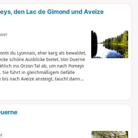
u
n
ys, den Lac de Gimond und Aveize
m
hwer
ts du Lyonnais, eher karg als bewaldet,
ecke schöne Ausblicke bietet. Von Duerne
lmählich ins Orzon-Tal ab, um nach Pomeys
Sie führt in gleichmäßigem Gefälle
 bis nach Aveize ansteigt, taucht dann
Duerne
ht