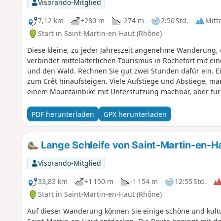
Visorando-Mitglied
7,12 km
+280 m
-274 m
2:50 Std.
Mitt
Start in Saint-Martin-en-Haut (Rhône)
Diese kleine, zu jeder Jahreszeit angenehme Wanderung, d
verbindet mittelalterlichen Tourismus in Rochefort mit e
und den Wald. Rechnen Sie gut zwei Stunden dafür ein. Ei
zum Crêt hinaufsteigen. Viele Aufstiege und Abstiege, man
einem Mountainbike mit Unterstützung machbar, aber für
und Steine).
PDF herunterladen
GPX herunterladen
Lange Schleife von Saint-Martin-en-H
Visorando-Mitglied
33,83 km
+1 150 m
-1 154 m
12:55 Std.
Start in Saint-Martin-en-Haut (Rhône)
Auf dieser Wanderung können Sie einige schöne und kultu