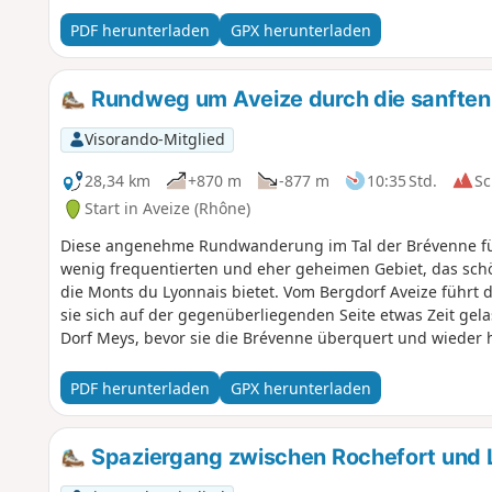
PDF herunterladen
GPX herunterladen
Rundweg um Aveize durch die sanften
Visorando-Mitglied
28,34 km
+870 m
-877 m
10:35 Std.
Sc
Start in Aveize (Rhône)
Diese angenehme Rundwanderung im Tal der Brévenne fü
wenig frequentierten und eher geheimen Gebiet, das schö
die Monts du Lyonnais bietet. Vom Bergdorf Aveize führt 
sie sich auf der gegenüberliegenden Seite etwas Zeit gel
Dorf Meys, bevor sie die Brévenne überquert und wieder 
führt.
PDF herunterladen
GPX herunterladen
Spaziergang zwischen Rochefort und 