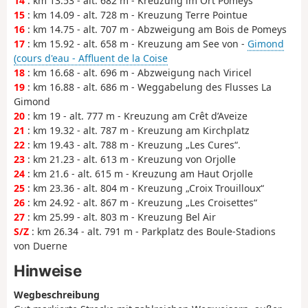
14
: km 13.53 - alt. 682 m - Kreuzung im Ort Pomeys
15
: km 14.09 - alt. 728 m - Kreuzung Terre Pointue
16
: km 14.75 - alt. 707 m - Abzweigung am Bois de Pomeys
17
: km 15.92 - alt. 658 m - Kreuzung am See von -
Gimond
(cours d'eau - Affluent de la Coise
18
: km 16.68 - alt. 696 m - Abzweigung nach Viricel
19
: km 16.88 - alt. 686 m - Weggabelung des Flusses La
Gimond
20
: km 19 - alt. 777 m - Kreuzung am Crêt d’Aveize
21
: km 19.32 - alt. 787 m - Kreuzung am Kirchplatz
22
: km 19.43 - alt. 788 m - Kreuzung „Les Cures“.
23
: km 21.23 - alt. 613 m - Kreuzung von Orjolle
24
: km 21.6 - alt. 615 m - Kreuzung am Haut Orjolle
25
: km 23.36 - alt. 804 m - Kreuzung „Croix Trouilloux“
26
: km 24.92 - alt. 867 m - Kreuzung „Les Croisettes“
27
: km 25.99 - alt. 803 m - Kreuzung Bel Air
S/Z
: km 26.34 - alt. 791 m - Parkplatz des Boule-Stadions
von Duerne
Hinweise
Wegbeschreibung