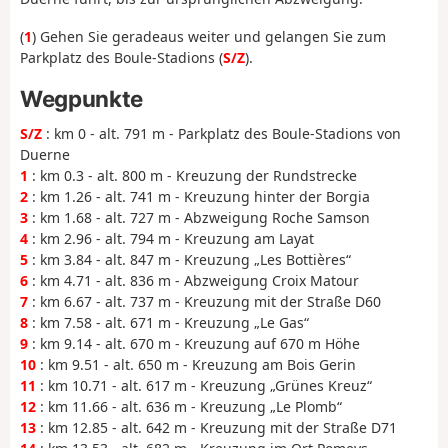
(
1
) Gehen Sie geradeaus weiter und gelangen Sie zum
Parkplatz des Boule-Stadions (
S/Z
).
Wegpunkte
S/Z
: km 0 - alt. 791 m - Parkplatz des Boule-Stadions von
Duerne
1
: km 0.3 - alt. 800 m - Kreuzung der Rundstrecke
2
: km 1.26 - alt. 741 m - Kreuzung hinter der Borgia
3
: km 1.68 - alt. 727 m - Abzweigung Roche Samson
4
: km 2.96 - alt. 794 m - Kreuzung am Layat
5
: km 3.84 - alt. 847 m - Kreuzung „Les Bottières“
6
: km 4.71 - alt. 836 m - Abzweigung Croix Matour
7
: km 6.67 - alt. 737 m - Kreuzung mit der Straße D60
8
: km 7.58 - alt. 671 m - Kreuzung „Le Gas“
9
: km 9.14 - alt. 670 m - Kreuzung auf 670 m Höhe
10
: km 9.51 - alt. 650 m - Kreuzung am Bois Gerin
11
: km 10.71 - alt. 617 m - Kreuzung „Grünes Kreuz“
12
: km 11.66 - alt. 636 m - Kreuzung „Le Plomb“
13
: km 12.85 - alt. 642 m - Kreuzung mit der Straße D71