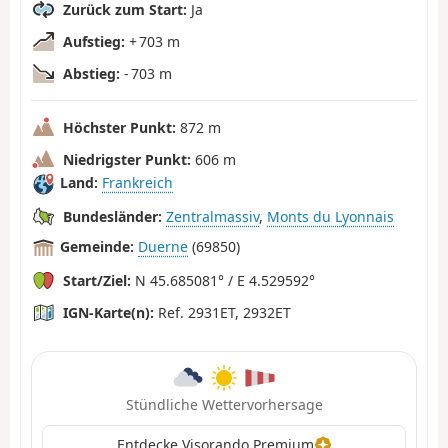
Zurück zum Start:
Ja
Aufstieg:
+ 703 m
Abstieg:
- 703 m
Höchster Punkt:
872 m
Niedrigster Punkt:
606 m
Land:
Frankreich
Bundesländer:
Zentralmassiv
,
Monts du Lyonnais
Gemeinde:
Duerne
(69850)
Start/Ziel:
N 45.685081° / E 4.529592°
IGN-Karte(n):
Ref. 2931ET, 2932ET
Stündliche Wettervorhersage
Entdecke Visorando Premium