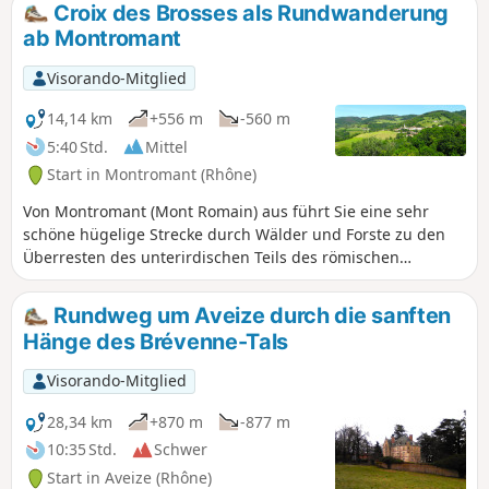
die umliegenden Gipfel.
Croix des Brosses als Rundwanderung
ab Montromant
Visorando-Mitglied
14,14 km
+556 m
-560 m
5:40 Std.
Mittel
Start in Montromant (Rhône)
Von Montromant (Mont Romain) aus führt Sie eine sehr
schöne hügelige Strecke durch Wälder und Forste zu den
Überresten des unterirdischen Teils des römischen
Aquädukts von Brévenne. Von hier aus haben Sie einen
wunderschönen Blick auf die Monts du Forez, die Monts de
Rundweg um Aveize durch die sanften
Tarare und von der Croix des Brosses aus auf die Alpenkette
Hänge des Brévenne-Tals
und das Pilat-Massiv.
Visorando-Mitglied
28,34 km
+870 m
-877 m
10:35 Std.
Schwer
Start in Aveize (Rhône)