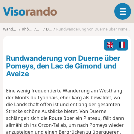
V
T
i
o
s
g
o
Wanderungen
Rhône-Alpes
Rhône
Duerne
Rundwanderung von Duerne über Pomeys, den Lac de Gimond und Aveize
g
r
l
a
e
n
n
d
Rundwanderung von Duerne über
a
o
v
Pomeys, den Lac de Gimond und
i
Aveize
g
a
t
Eine wenig frequentierte Wanderung am Westhang
i
der Monts du Lyonnais, eher karg als bewaldet, wo
o
die Landschaft offen ist und entlang der gesamten
n
Strecke schöne Ausblicke bietet. Von Duerne
schlängelt sich die Route über ein Plateau, fällt dann
allmählich ins Orzon-Tal ab, um nach Pomeys wieder
anzusteigen und einen Bergrücken zu überqueren.