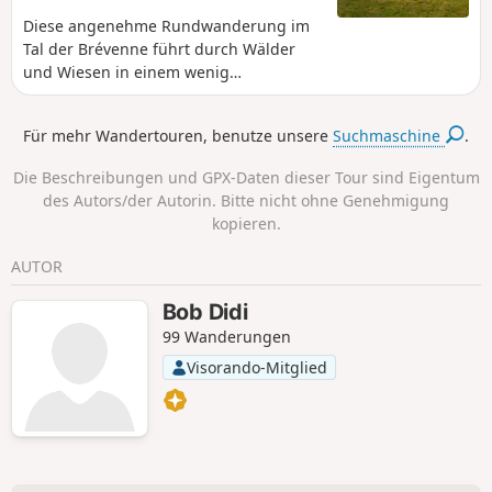
Diese angenehme Rundwanderung im
Tal der Brévenne führt durch Wälder
und Wiesen in einem wenig
frequentierten und eher geheimen
Gebiet, das schöne Ausblicke auf das
Für mehr Wandertouren, benutze unsere
Suchmaschine
.
Zentralmassiv und die Monts du
Lyonnais bietet. Vom Bergdorf Aveize
Die Beschreibungen und GPX-Daten dieser Tour sind Eigentum
führt die Route hinunter ins Tal und,
des Autors/der Autorin. Bitte nicht ohne Genehmigung
nachdem sie sich auf der
kopieren.
gegenüberliegenden Seite etwas Zeit
gelassen hat, durch das charmante
AUTOR
kleine Dorf Meys, bevor sie die
Brévenne überquert und wieder hinauf
Bob Didi
nach Grézieu-le-Marché und Aveize
99 Wanderungen
führt.
Visorando-Mitglied