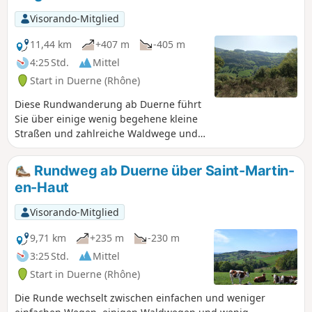
Visorando-Mitglied
11,44 km
+407 m
-405 m
4:25 Std.
Mittel
Start in Duerne (Rhône)
Diese Rundwanderung ab Duerne führt
Sie über einige wenig begehene kleine
Straßen und zahlreiche Waldwege und
Pfade (ca. 70 %). Schöne, freie Ausblicke
auf Montromant, Sainte-Foy-l'Argentière
Rundweg ab Duerne über Saint-Martin-
und die Monts du Lyonnais.
en-Haut
Visorando-Mitglied
9,71 km
+235 m
-230 m
3:25 Std.
Mittel
Start in Duerne (Rhône)
Die Runde wechselt zwischen einfachen und weniger