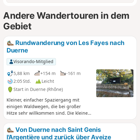
Andere Wandertouren in dem
Gebiet
Rundwanderung von Les Fayes nach
Duerne
Visorando-Mitglied
5,88 km
+154 m
-161 m
2:05 Std.
Leicht
Start in Duerne (Rhône)
Kleiner, einfacher Spaziergang mit
einigen Waldwegen, die bei großer
Hitze sehr willkommen sind. Die kleinen
Straßen außerhalb des Dorfes sind
wenig begehen.
Von Duerne nach Saint Genis
l'Argentière und zurück über Aveize