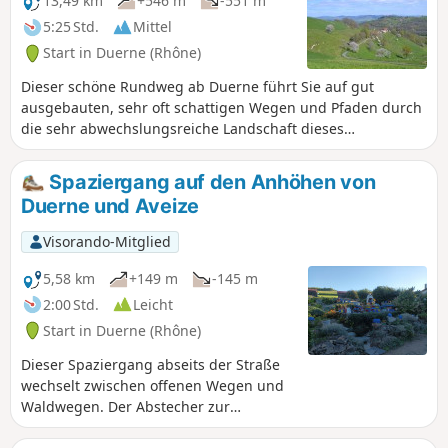
13,49 km
+546 m
-551 m
5:25 Std.
Mittel
Start in Duerne (Rhône)
Dieser schöne Rundweg ab Duerne führt Sie auf gut
ausgebauten, sehr oft schattigen Wegen und Pfaden durch
die sehr abwechslungsreiche Landschaft dieses
unbekannten Teils der Monts du Lyonnais. Eine kleine Stele
am Wegesrand erinnert an das Opfer der amerikanischen
Spaziergang auf den Anhöhen von
Piloten, die dort 1944 abgestürzt sind. Am Ende des
Duerne und Aveize
Rundwegs, bevor es wieder hinauf nach Duerne geht,
können Sie die erstaunlichen Überreste des römischen
Visorando-Mitglied
Aquädukts der Brévenne entdecken.
5,58 km
+149 m
-145 m
2:00 Std.
Leicht
Start in Duerne (Rhône)
Dieser Spaziergang abseits der Straße
wechselt zwischen offenen Wegen und
Waldwegen. Der Abstecher zur
Orientierungstafel bietet einen Blick auf