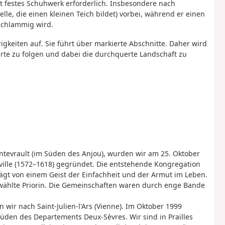
 festes Schuhwerk erforderlich. Insbesondere nach
lle, die einen kleinen Teich bildet) vorbei, während er einen
schlammig wird.
igkeiten auf. Sie führt über markierte Abschnitte. Daher wird
te zu folgen und dabei die durchquerte Landschaft zu
ntevrault (im Süden des Anjou), wurden wir am 25. Oktober
ville (1572–1618) gegründet. Die entstehende Kongregation
ägt von einem Geist der Einfachheit und der Armut im Leben.
ewählte Priorin. Die Gemeinschaften waren durch enge Bande
 wir nach Saint-Julien-l'Ars (Vienne). Im Oktober 1999
üden des Departements Deux-Sèvres. Wir sind in Prailles