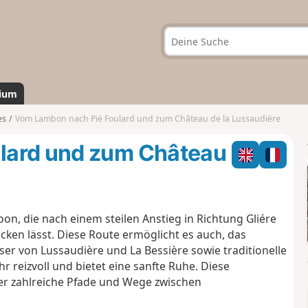
ium
es
Vom Lambon nach Pié Foulard und zum Château de la Lussaudière
lard und zum Château
 die nach einem steilen Anstieg in Richtung Gliére
cken lässt. Diese Route ermöglicht es auch, das
ser von Lussaudière und La Bessière sowie traditionelle
r reizvoll und bietet eine sanfte Ruhe. Diese
er zahlreiche Pfade und Wege zwischen