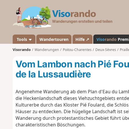
V
i
s
o
r
a
Tools
Wandertouren
Hilfe ↗
Viso
rando
Prem
n
Visorando
Wanderungen
Poitou-Charentes
Deux-Sèvres
Praill
d
o
Vom Lambon nach Pié Fou
de la Lussaudière
Angenehme Wanderung ab dem Plan d'Eau du Lambon,
die Heckenlandschaft dieses Viehzuchtgebiets entde
Kulturerbe durch das Kloster Pié Foulard, die Schlös
Häuser zu entdecken. Die hügelige Landschaft ist seh
Wanderung durch protestantisches Gebiet führt üb
charakteristischen Böschungen.