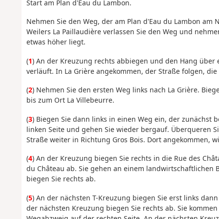
Start am Plan d'Eau du Lambon.
Nehmen Sie den Weg, der am Plan d'Eau du Lambon am No
Weilers La Paillaudière verlassen Sie den Weg und nehmen
etwas höher liegt.
(
1
) An der Kreuzung rechts abbiegen und den Hang über 
verläuft. In La Grière angekommen, der Straße folgen, die 
(
2
) Nehmen Sie den ersten Weg links nach La Grière. Bieg
bis zum Ort La Villebeurre.
(
3
) Biegen Sie dann links in einen Weg ein, der zunächst
linken Seite und gehen Sie wieder bergauf. Überqueren S
Straße weiter in Richtung Gros Bois. Dort angekommen, wi
(
4
) An der Kreuzung biegen Sie rechts in die Rue des Châta
du Château ab. Sie gehen an einem landwirtschaftlichen 
biegen Sie rechts ab.
(
5
) An der nächsten T-Kreuzung biegen Sie erst links dan
der nächsten Kreuzung biegen Sie rechts ab. Sie kommen 
Wegabzweig auf der rechten Seite. An der nächsten Kreu