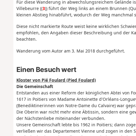
Für diese Wanderung in abwechslungsreichem Gelände ist
Villebeurre ((
3
)) führt der Weg links an einem Brunnen (Que
kleinen Abstieg hinabführt, wodurch der Weg manchmal 
Diese nicht markierte Route weist keine wirklichen Schwier
empfohlen, den Angaben dieser Beschreibung und der Kar
beachten.
Wanderung vom Autor am 3. Mai 2018 durchgeführt.
Einen Besuch wert
Kloster von Pié Foulard (Pied Foulard)
Die Gemeinschaft
Entstanden aus einer Reform der königlichen Abtei von Fo
1617 in Poitiers von Madame Antoinette d'Orléans-Longue
(Benediktinerinnen von Notre-Dame du Calvaire) war gepr
Die Oberin war nicht mehr eine Äbtissin, sondern eine g
der Nächstenliebe miteinander verbunden.
Unsere Gemeinschaft lebte bis 1962 in Poitiers; dann zogen
verließen wir das Departement Vienne und zogen in den S