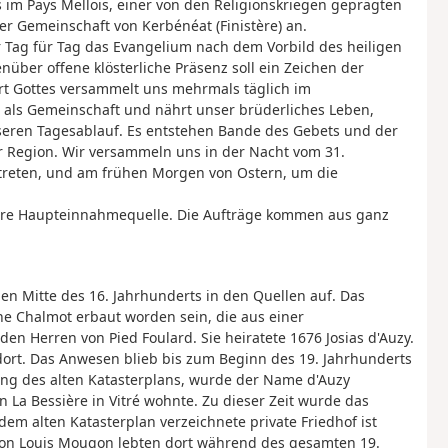
im Pays Mellois, einer von den Religionskriegen geprägten
er Gemeinschaft von Kerbénéat (Finistère) an.
 Tag für Tag das Evangelium nach dem Vorbild des heiligen
über offene klösterliche Präsenz soll ein Zeichen der
rt Gottes versammelt uns mehrmals täglich im
s als Gemeinschaft und nährt unser brüderliches Leben,
seren Tagesablauf. Es entstehen Bande des Gebets und der
r Region. Wir versammeln uns in der Nacht vom 31.
treten, und am frühen Morgen von Ostern, um die
nsere Haupteinnahmequelle. Die Aufträge kommen aus ganz
en Mitte des 16. Jahrhunderts in den Quellen auf. Das
nne Chalmot erbaut worden sein, die aus einer
en Herren von Pied Foulard. Sie heiratete 1676 Josias d'Auzy.
 dort. Das Anwesen blieb bis zum Beginn des 19. Jahrhunderts
llung des alten Katasterplans, wurde der Name d'Auzy
 La Bessière in Vitré wohnte. Zu dieser Zeit wurde das
em alten Katasterplan verzeichnete private Friedhof ist
von Louis Mougon lebten dort während des gesamten 19.