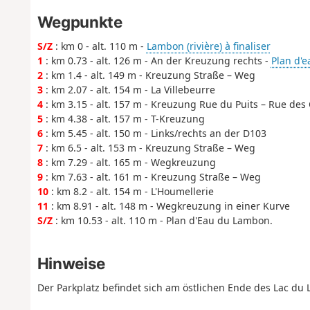
Wegpunkte
S/Z
: km 0 - alt. 110 m -
Lambon (rivière) à finaliser
1
: km 0.73 - alt. 126 m - An der Kreuzung rechts -
Plan d'
2
: km 1.4 - alt. 149 m - Kreuzung Straße – Weg
3
: km 2.07 - alt. 154 m - La Villebeurre
4
: km 3.15 - alt. 157 m - Kreuzung Rue du Puits – Rue des
5
: km 4.38 - alt. 157 m - T-Kreuzung
6
: km 5.45 - alt. 150 m - Links/rechts an der D103
7
: km 6.5 - alt. 153 m - Kreuzung Straße – Weg
8
: km 7.29 - alt. 165 m - Wegkreuzung
9
: km 7.63 - alt. 161 m - Kreuzung Straße – Weg
10
: km 8.2 - alt. 154 m - L'Houmellerie
11
: km 8.91 - alt. 148 m - Wegkreuzung in einer Kurve
S/Z
: km 10.53 - alt. 110 m - Plan d'Eau du Lambon.
Hinweise
Der Parkplatz befindet sich am östlichen Ende des Lac du