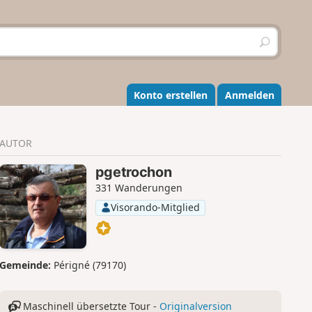
S
u
c
h
e
Konto erstellen
Anmelden
n
AUTOR
pgetrochon
331 Wanderungen
Visorando-Mitglied
Gemeinde:
Périgné (79170)
Maschinell übersetzte Tour -
Originalversion