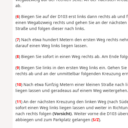
ab.
(
6
) Biegen Sie auf der D103 erst links dann rechts ab und
einen Wegabzweig rechts und gehen Sie an der nächsten K
Straße und folgen dieser nach links.
(
7
) Nach etwa hundert Metern den ersten Weg rechts neh
darauf einen Weg links liegen lassen.
(
8
) Biegen Sie sofort in einen Weg rechts ab. Am Ende fol
(
9
) Biegen Sie links in den ersten Weg links ein. Gehen Si
rechts ab und an der unmittelbar folgenden Kreuzung ern
(
10
) Nach etwa fünfzig Metern einer kleinen Straße nach l
liegen lassen und geradeaus auf einem Weg weitergehen
(
11
) An der nächsten Kreuzung den linken Weg (nach Süd
sofort einen Weg links liegen lassen und weiter in Richt
nach rechts folgen
(Vorsicht)
. Weiter vorne die D103 übe
abbiegen und zum Parkplatz gelangen (
S/Z
).