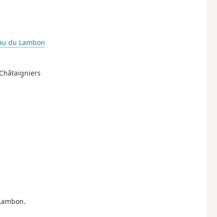
eau du Lambon
 Châtaigniers
 Lambon.