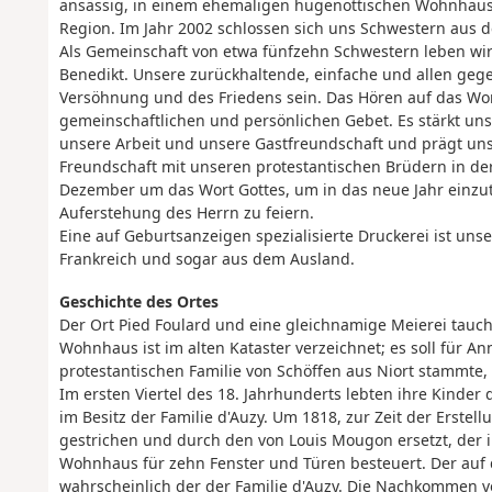
ansässig, in einem ehemaligen hugenottischen Wohnhaus 
Region. Im Jahr 2002 schlossen sich uns Schwestern aus d
Als Gemeinschaft von etwa fünfzehn Schwestern leben wir
Benedikt. Unsere zurückhaltende, einfache und allen gegen
Versöhnung und des Friedens sein. Das Hören auf das Wo
gemeinschaftlichen und persönlichen Gebet. Es stärkt un
unsere Arbeit und unsere Gastfreundschaft und prägt un
Freundschaft mit unseren protestantischen Brüdern in de
Dezember um das Wort Gottes, um in das neue Jahr einzu
Auferstehung des Herrn zu feiern.
Eine auf Geburtsanzeigen spezialisierte Druckerei ist u
Frankreich und sogar aus dem Ausland.
Geschichte des Ortes
Der Ort Pied Foulard und eine gleichnamige Meierei tauch
Wohnhaus ist im alten Kataster verzeichnet; es soll für A
protestantischen Familie von Schöffen aus Niort stammte, d
Im ersten Viertel des 18. Jahrhunderts lebten ihre Kinder
im Besitz der Familie d'Auzy. Um 1818, zur Zeit der Erste
gestrichen und durch den von Louis Mougon ersetzt, der in
Wohnhaus für zehn Fenster und Türen besteuert. Der auf d
wahrscheinlich der der Familie d'Auzy. Die Nachkommen 