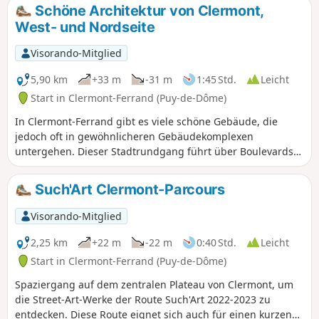
Schöne Architektur von Clermont,
West- und Nordseite
Visorando-Mitglied
5,90 km
+33 m
-31 m
1:45 Std.
Leicht
Start in Clermont-Ferrand (Puy-de-Dôme)
In Clermont-Ferrand gibt es viele schöne Gebäude, die
jedoch oft in gewöhnlicheren Gebäudekomplexen
untergehen. Dieser Stadtrundgang führt über Boulevards
und Straßen, die sich durch ihren architektonischen
Reichtum auszeichnen. Obwohl dieser Rundgang eher der
Such'Art Clermont-Parcours
Zeit vom Ende des 19. bis zum Beginn des 20. Jahrhunderts
gewidmet ist, führt die Route auch durch einige Straßen
Visorando-Mitglied
des historischen Zentrums, die von älteren Gebäuden
gesäumt sind. Die vorgeschlagene Route erkundet
2,25 km
+22 m
-22 m
0:40 Std.
Leicht
insbesondere den Westen und Norden des Zentrums von
Start in Clermont-Ferrand (Puy-de-Dôme)
Clermont-Ferrand.
Spaziergang auf dem zentralen Plateau von Clermont, um
die Street-Art-Werke der Route Such'Art 2022-2023 zu
entdecken. Diese Route eignet sich auch für einen kurzen