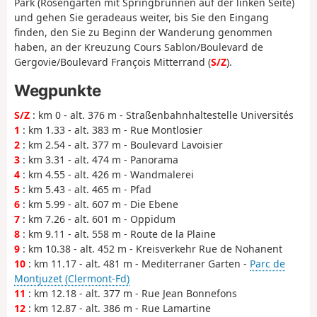
Park (Rosengarten mit Springbrunnen auf der linken Seite)
und gehen Sie geradeaus weiter, bis Sie den Eingang
finden, den Sie zu Beginn der Wanderung genommen
haben, an der Kreuzung Cours Sablon/Boulevard de
Gergovie/Boulevard François Mitterrand (
S/Z
).
Wegpunkte
S/Z
: km 0 - alt. 376 m - Straßenbahnhaltestelle Universités
1
: km 1.33 - alt. 383 m - Rue Montlosier
2
: km 2.54 - alt. 377 m - Boulevard Lavoisier
3
: km 3.31 - alt. 474 m - Panorama
4
: km 4.55 - alt. 426 m - Wandmalerei
5
: km 5.43 - alt. 465 m - Pfad
6
: km 5.99 - alt. 607 m - Die Ebene
7
: km 7.26 - alt. 601 m - Oppidum
8
: km 9.11 - alt. 558 m - Route de la Plaine
9
: km 10.38 - alt. 452 m - Kreisverkehr Rue de Nohanent
10
: km 11.17 - alt. 481 m - Mediterraner Garten -
Parc de
Montjuzet (Clermont-Fd)
11
: km 12.18 - alt. 377 m - Rue Jean Bonnefons
12
: km 12.87 - alt. 386 m - Rue Lamartine