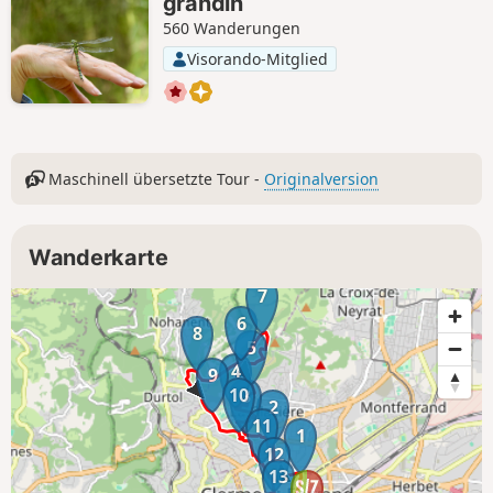
grandin
560 Wanderungen
Visorando-Mitglied
Maschinell übersetzte Tour -
Originalversion
Wanderkarte
7
6
8
5
4
9
10
3
2
11
1
12
13