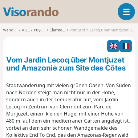
V
T
i
o
s
g
o
Wanderungen
Auvergne
Puy-de-Dôme
Clermont-Ferrand
Vom Jardin Lecoq über Montjuzet und Amazonie zum Site des Côtes
g
r
l
a
e
n
n
d
Vom Jardin Lecoq über Montjuzet
a
o
v
und Amazonie zum Site des Côtes
i
g
Stadtwanderung mit vielen grünen Oasen. Von Süden
a
nach Norden steigt man nicht nur in der Höhe,
t
i
sondern auch in der Temperatur auf, vom Jardin
o
Lecoq im Zentrum von Clermont zum Parc de
n
Monjuzet, einem kleinen Hügel mit einer Höhe von
480 m, auf dem ein mediterraner Garten angelegt ist,
vorbei an dem sehr schönen Wandgemälde des
Kollektivs End To End, das den Amazonas-Regenwald