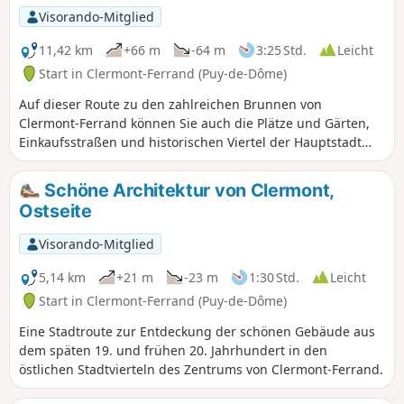
Visorando-Mitglied
11,42 km
+66 m
-64 m
3:25 Std.
Leicht
Start in Clermont-Ferrand (Puy-de-Dôme)
Auf dieser Route zu den zahlreichen Brunnen von
Clermont-Ferrand können Sie auch die Plätze und Gärten,
Einkaufsstraßen und historischen Viertel der Hauptstadt
der Auvergne entdecken.
Schöne Architektur von Clermont,
Ostseite
Visorando-Mitglied
5,14 km
+21 m
-23 m
1:30 Std.
Leicht
Start in Clermont-Ferrand (Puy-de-Dôme)
Eine Stadtroute zur Entdeckung der schönen Gebäude aus
dem späten 19. und frühen 20. Jahrhundert in den
östlichen Stadtvierteln des Zentrums von Clermont-Ferrand.