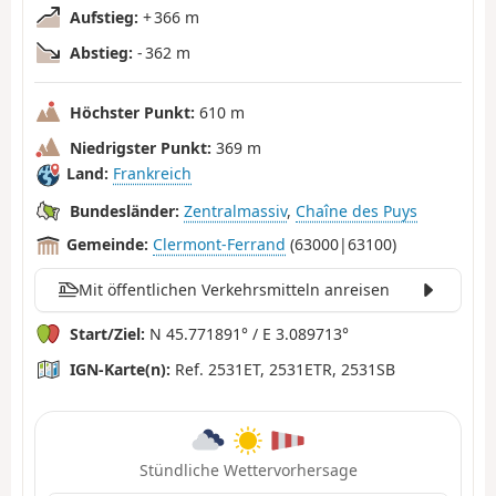
Aufstieg:
+ 366 m
Abstieg:
- 362 m
Höchster Punkt:
610 m
Niedrigster Punkt:
369 m
Land:
Frankreich
Bundesländer:
Zentralmassiv
,
Chaîne des Puys
Gemeinde:
Clermont-Ferrand
(63000|63100)
Mit öffentlichen Verkehrsmitteln anreisen
Start/Ziel:
N 45.771891° / E 3.089713°
IGN-Karte(n):
Ref. 2531ET, 2531ETR, 2531SB
Stündliche Wettervorhersage