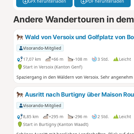
GPX herunterladen
PDF herunterladen
Andere Wandertouren in dem
Wald von Versoix und Golfplatz von B
Visorando-Mitglied
17,07 km
+66 m
-108 m
3 Std.
Leicht
Start in Versoix (Kanton Genf)
Spaziergang in den Wäldern von Versoix. Sehr angenehm
Ausritt nach Burtigny über Maison Ro
Visorando-Mitglied
8,85 km
+295 m
-296 m
2 Std.
Leicht
Start in Burtigny (Kanton Waadt)