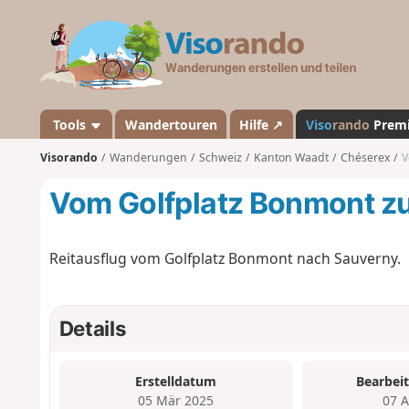
V
i
s
o
r
a
Tools
Wandertouren
Hilfe ↗
Viso
rando
Prem
n
Visorando
Wanderungen
Schweiz
Kanton Waadt
Chéserex
V
d
o
Vom Golfplatz Bonmont zu
Reitausflug vom Golfplatz Bonmont nach Sauverny.
Details
Erstelldatum
Bearbei
05 Mär 2025
07 