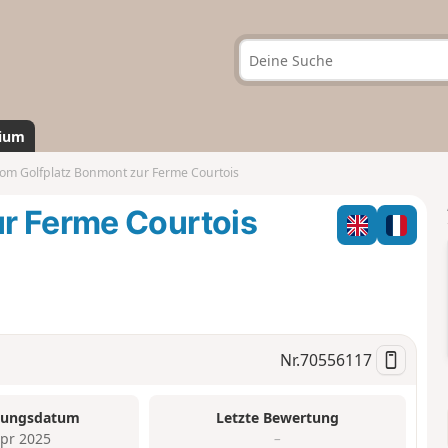
ium
om Golfplatz Bonmont zur Ferme Courtois
r Ferme Courtois
Nr.
70556117
tungsdatum
Letzte Bewertung
Apr 2025
–