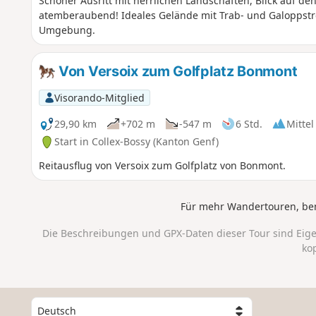
Schöner Ausritt mit herrlichen Landschaften, Blick auf de
atemberaubend! Ideales Gelände mit Trab- und Galoppst
Umgebung.
Von Versoix zum Golfplatz Bonmont
Visorando-Mitglied
29,90 km
+702 m
-547 m
6 Std.
Mittel
Start in Collex-Bossy (Kanton Genf)
Reitausflug von Versoix zum Golfplatz von Bonmont.
Für mehr Wandertouren, be
Die Beschreibungen und GPX-Daten dieser Tour sind Eig
ko
W