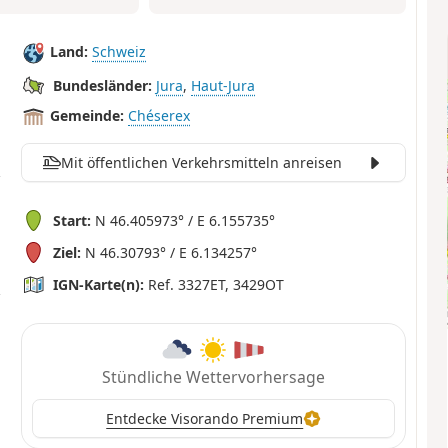
Land:
Schweiz
Bundesländer:
Jura
,
Haut-Jura
Gemeinde:
Chéserex
Mit öffentlichen Verkehrsmitteln anreisen
Start:
N 46.405973° / E 6.155735°
Ziel:
N 46.30793° / E 6.134257°
IGN-Karte(n):
Ref. 3327ET, 3429OT
Stündliche Wettervorhersage
Entdecke Visorando Premium