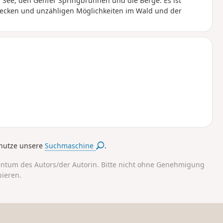
n See, den Genfer Springbrunnen und die Berge. Es ist
recken und unzähligen Möglichkeiten im Wald und der
nutze unsere
Suchmaschine
.
entum des Autors/der Autorin. Bitte nicht ohne Genehmigung
pieren.