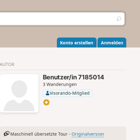
S
u
c
h
e
Konto erstellen
Anmelden
n
AUTOR
Benutzer/in 7185014
3 Wanderungen
Visorando-Mitglied
Maschinell übersetzte Tour -
Originalversion