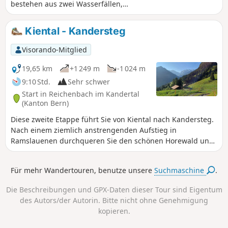
bestehen aus zwei Wasserfällen,
Engstligen Fall I und II, mit einer Höhe
von 97 bzw. 165 Metern. Sie wurden in
Kiental - Kandersteg
das Schweizer Inventar der
Landschaften von nationaler Bedeutung
Visorando-Mitglied
aufgenommen.
19,65 km
+1 249 m
-1 024 m
9:10 Std.
Sehr schwer
Start in Reichenbach im Kandertal
(Kanton Bern)
Diese zweite Etappe führt Sie von Kiental nach Kandersteg.
Nach einem ziemlich anstrengenden Aufstieg in
Ramslauenen durchqueren Sie den schönen Horewald und
überblicken das Kandertal. Sie werden immer noch von
Aussichtspunkten auf den Thunersee und den Niesen
Für mehr Wandertouren, benutze unsere
Suchmaschine
.
profitieren. Sie haben auch einen Tiefblick auf die Züge der
Lötschberglinie. Kandersteg ist der Bahnhof, an dem die
Die Beschreibungen und GPX-Daten dieser Tour sind Eigentum
Fahrzeuge in die Shuttle-Züge vor dem Lötschberg-
des Autors/der Autorin. Bitte nicht ohne Genehmigung
Eisenbahntunnel verladen werden.
kopieren.