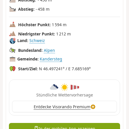
Abstieg:
- 458 m
Höchster Punkt:
1 594 m
Niedrigster Punkt:
1 212 m
Land:
Schweiz
Bundesland:
Alpen
Gemeinde:
Kandersteg
Start/Ziel:
N 46.497241° / E 7.685169°
Stündliche Wettervorhersage
Entdecke Visorando Premium
In der mobilen App anzeigen