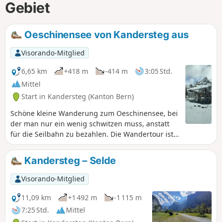
Gebiet
Oeschinensee von Kandersteg aus
Visorando-Mitglied
6,65 km
+418 m
-414 m
3:05 Std.
Mittel
Start in Kandersteg (Kanton Bern)
Schöne kleine Wanderung zum Oeschinensee, bei
der man nur ein wenig schwitzen muss, anstatt
für die Seilbahn zu bezahlen. Die Wandertour ist
nicht sonderlich schwer, außer dass es auf dem
Hinweg die ganze Zeit bergauf geht.
Kandersteg – Selde
Visorando-Mitglied
11,09 km
+1 492 m
-1 115 m
7:25 Std.
Mittel