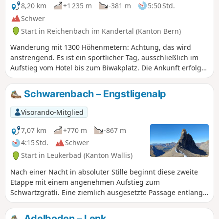
4000er des Wallis: Dom, Weisshorn und Matterhorn. Sowohl
8,20 km
+1 235 m
-381 m
5:50 Std.
vom Lötschenpass als auch von der Lauchernalp aus
Schwer
können Sie den Restipass sehen, den Sie am nächsten Tag
Start in Reichenbach im Kandertal (Kanton Bern)
überqueren werden.
Wanderung mit 1300 Höhenmetern: Achtung, das wird
anstrengend. Es ist ein sportlicher Tag, ausschließlich im
Aufstieg vom Hotel bis zum Biwakplatz. Die Ankunft erfolgt
mitten in der Natur. Wir müssen erst das Lager
aufschlagen, bevor wir ein Nickerchen machen und
Schwarenbach – Engstligenalp
Kartenspiele herausholen (das Essen nicht zu vergessen).
Visorando-Mitglied
7,07 km
+770 m
-867 m
4:15 Std.
Schwer
Start in Leukerbad (Kanton Wallis)
Nach einer Nacht in absoluter Stille beginnt diese zweite
Etappe mit einem angenehmen Aufstieg zum
Schwartzgrätli. Eine ziemlich ausgesetzte Passage entlang
der Felsenhornwand erfordert trotz Seilen und Ketten etwas
Vorsicht. Anschließend geht es weiter auf dem Engstlige-
Adelboden – Lenk