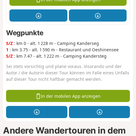
Wegpunkte
S/Z
: km 0 - alt. 1 228 m - Camping Kanderseg
1
: km 3.75 - alt. 1 590 m - Restaurant und Oeshinensee
S/Z
: km 7.47 - alt. 1 222 m - Camping Kandersteg
Sei stets vorsichtig und plane voraus. Visorando und der
Autor / die Autorin dieser Tour können im Falle eines Unfalls
auf dieser Tour nicht haftbar gemacht werden.
In der mobilen App anzeigen
Andere Wandertouren in dem