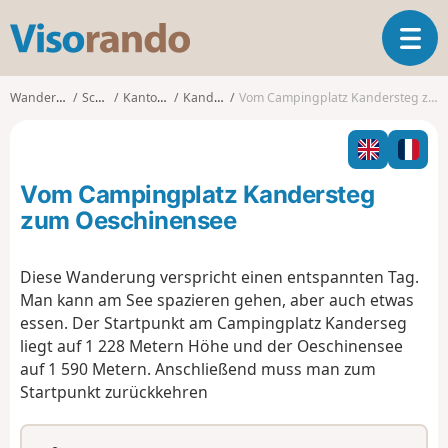
V
T
i
o
s
g
o
Wanderungen
Schweiz
Kanton Bern
Kandersteg
Vom Campingplatz Kandersteg zum Oeschinensee
g
r
l
a
e
n
n
d
Vom Campingplatz Kandersteg
a
o
v
zum Oeschinensee
i
g
Diese Wanderung verspricht einen entspannten Tag.
a
Man kann am See spazieren gehen, aber auch etwas
t
i
essen. Der Startpunkt am Campingplatz Kanderseg
o
liegt auf 1 228 Metern Höhe und der Oeschinensee
n
auf 1 590 Metern. Anschließend muss man zum
Startpunkt zurückkehren