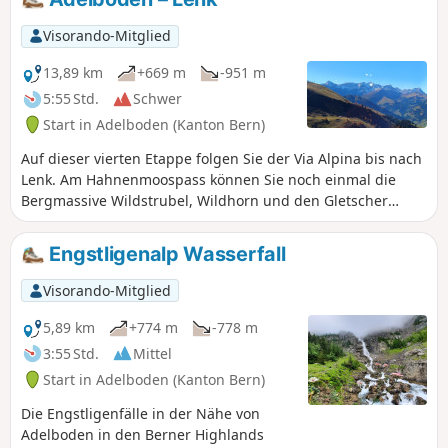
Grat mit Blick auf das Tschingellochtighorn, dessen Relief
ziemlich bemerkenswert ist. Zum Abschluss dieses Tages
Visorando-Mitglied
steigen Sie über den Ärtele-Grat hinab zur Engstligenalp,
einer wunderschönen Alm am Fusse des Wildstrubels.
13,89 km
+669 m
-951 m
5:55 Std.
Schwer
Start in Adelboden (Kanton Bern)
Auf dieser vierten Etappe folgen Sie der Via Alpina bis nach
Lenk. Am Hahnenmoospass können Sie noch einmal die
Bergmassive Wildstrubel, Wildhorn und den Gletscher
Plaine Morte genießen. Ein langer Abstieg führt Sie zum
friedlichen Dorf Lenk im Simmatal.
Engstligenalp Wasserfall
Visorando-Mitglied
5,89 km
+774 m
-778 m
3:55 Std.
Mittel
Start in Adelboden (Kanton Bern)
Die Engstligenfälle in der Nähe von
Adelboden in den Berner Highlands