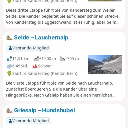
Start in Kandersteg (Kanton Bern)
Diese dritte Etappe führt Sie von Kandersteg zum Weiler
Selde. Die Kander begleitet Sie auf dieser schönen Strecke.
Von Kandersteg bis Eggeschwand ist es ruhig, aber beim
Aufstieg in die Schlucht wird die Kander laut und Sie
können verschiedene Wasserfälle und Stromschnellen
Selde – Lauchernalp
bewundern. Anschliessend folgen Sie ihr gemächlicher
durch das breite Gastertal bis nach Selde.
Visorando-Mitglied
11,51 km
+1 200 m
-705 m
6:45 Std.
Schwer
Start in Kandersteg (Kanton Bern)
Die vierte Etappe führt Sie von Selde nach Lauchernalp.
Zunächst überqueren Sie die Kander über eine
Hängebrücke. Nach Gfelalp haben Sie einen herrlichen
Blick auf den Kanderfin-Gletscher, die Quelle der Kander.
Der Aufstieg zum Lötschenpass führt ohne Schwierigkeiten
Griesalp – Hundshubel
über einen Gletscher. Über einen gesicherten Weg
gelangen Sie zum Pass, wo Sie eine Pause in der Hütte
Visorando-Mitglied
einlegen können. Genießen Sie das weite Panorama auf die