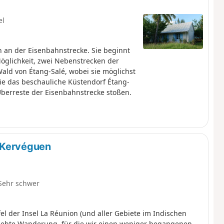
el
 an der Eisenbahnstrecke. Sie beginnt
 Möglichkeit, zwei Nebenstrecken der
ald von Étang-Salé, wobei sie möglichst
sie das beschauliche Küstendorf Étang-
 Überreste der Eisenbahnstrecke stoßen.
 Kervéguen
Sehr schwer
l der Insel La Réunion (und aller Gebiete im Indischen
eliebte Wanderung, für die wir einen weniger begangenen