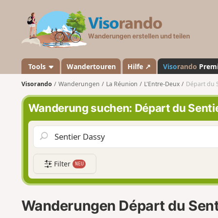
V
i
s
o
r
a
Tools
Wandertouren
Hilfe ↗
Viso
rando
Prem
n
Visorando
Wanderungen
La Réunion
L'Entre-Deux
Départ du 
d
o
Wanderung suchen: Départ du Senti
Filter
NEU
Wanderungen Départ du Sent