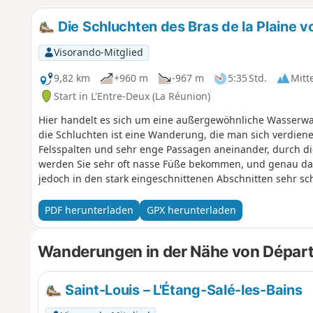
Die Schluchten des Bras de la Plaine 
Visorando-Mitglied
9,82 km
+960 m
-967 m
5:35 Std.
Mitt
Start in L'Entre-Deux (La Réunion)
Hier handelt es sich um eine außergewöhnliche Wasserwan
die Schluchten ist eine Wanderung, die man sich verdien
Felsspalten und sehr enge Passagen aneinander, durch die
werden Sie sehr oft nasse Füße bekommen, und genau da
jedoch in den stark eingeschnittenen Abschnitten sehr sch
PDF herunterladen
GPX herunterladen
Wanderungen in der Nähe von Départ
Saint-Louis – L'Étang-Salé-les-Bains