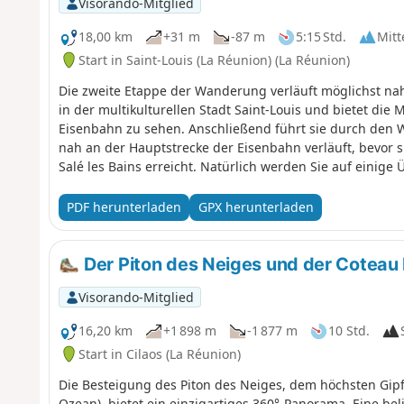
Visorando-Mitglied
18,00 km
+31 m
-87 m
5:15 Std.
Mitt
Start in Saint-Louis (La Réunion) (La Réunion)
Die zweite Etappe der Wanderung verläuft möglichst nah
in der multikulturellen Stadt Saint-Louis und bietet die
Eisenbahn zu sehen. Anschließend führt sie durch den W
nah an der Hauptstrecke der Eisenbahn verläuft, bevor 
Salé les Bains erreicht. Natürlich werden Sie auf einige
PDF herunterladen
GPX herunterladen
Der Piton des Neiges und der Coteau
Visorando-Mitglied
16,20 km
+1 898 m
-1 877 m
10 Std.
Start in Cilaos (La Réunion)
Die Besteigung des Piton des Neiges, dem höchsten Gipfe
Ozean), bietet ein einzigartiges 360°-Panorama. Eine b