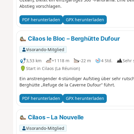
Abstieg vorschlagen.
PDF herunterladen
GPX herunterladen
Cilaos le Bloc – Berghütte Dufour
Visorando-Mitglied
3,53 km
+1 118 m
-22 m
4 Std.
Sehr 
Start in Cilaos (La Réunion)
Ein anstrengender 4-stündiger Aufstieg über sehr rutsch
Berghütte „Refuge de la Caverne Dufour“ führt.
PDF herunterladen
GPX herunterladen
Cilaos – La Nouvelle
Visorando-Mitglied