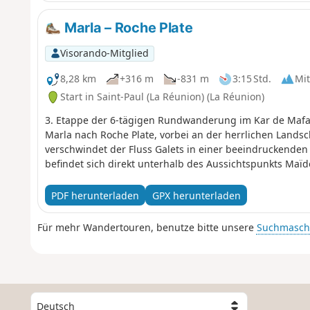
Marla – Roche Plate
Visorando-Mitglied
8,28 km
+316 m
-831 m
3:15 Std.
Mit
Start in Saint-Paul (La Réunion) (La Réunion)
3. Etappe der 6-tägigen Rundwanderung im Kar de Mafat
Marla nach Roche Plate, vorbei an der herrlichen Landsch
verschwindet der Fluss Galets in einer beeindruckenden 
befindet sich direkt unterhalb des Aussichtspunkts Maïd
PDF herunterladen
GPX herunterladen
Für mehr Wandertouren, benutze bitte unsere
Suchmasch
W