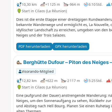
10,30 km
+1 125 m
-964 m
6:10 Std.
Start in Cilaos (La Réunion)
Dies ist die erste Etappe einer dreitägigen Rundwanderu
bekannte Wanderwege und ermöglicht es, La Nouvelle, de
idyllischer Landschaft zu erreichen, umgeben von den b
Neiges und der Trois Salazes.
PDF herunterladen
GPX herunterladen
Berghütte Dufour – Piton des Neiges –
Visorando-Mitglied
12,82 km
+622 m
-2 117 m
5:25 Std.
Start in Cilaos (La Réunion)
Eine (aufgrund der Dauer) anstrengende Wanderung: näc
Neiges, um den Sonnenaufgang zu sehen, Rückkehr zur 
und Abstieg nach Hell Bourg. Planen Sie einen Ruhetag 
alten Thermen.