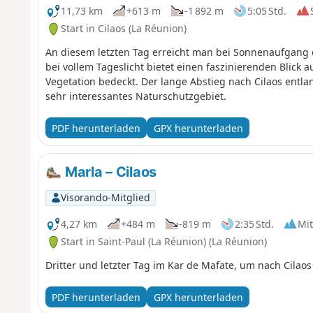
11,73 km
+613 m
-1 892 m
5:05 Std.
Start in Cilaos (La Réunion)
An diesem letzten Tag erreicht man bei Sonnenaufgang d
bei vollem Tageslicht bietet einen faszinierenden Blick 
Vegetation bedeckt. Der lange Abstieg nach Cilaos entla
sehr interessantes Naturschutzgebiet.
PDF herunterladen
GPX herunterladen
Marla – Cilaos
Visorando-Mitglied
4,27 km
+484 m
-819 m
2:35 Std.
Mit
Start in Saint-Paul (La Réunion) (La Réunion)
Dritter und letzter Tag im Kar de Mafate, um nach Cilao
PDF herunterladen
GPX herunterladen