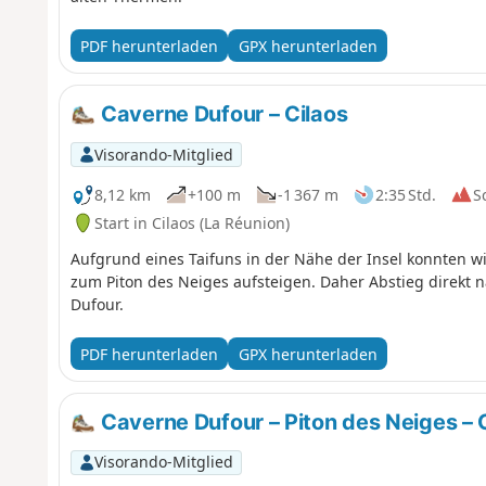
PDF herunterladen
GPX herunterladen
Caverne Dufour – Cilaos
Visorando-Mitglied
8,12 km
+100 m
-1 367 m
2:35 Std.
S
Start in Cilaos (La Réunion)
Aufgrund eines Taifuns in der Nähe der Insel konnten w
zum Piton des Neiges aufsteigen. Daher Abstieg direkt n
Dufour.
PDF herunterladen
GPX herunterladen
Caverne Dufour – Piton des Neiges – 
Visorando-Mitglied