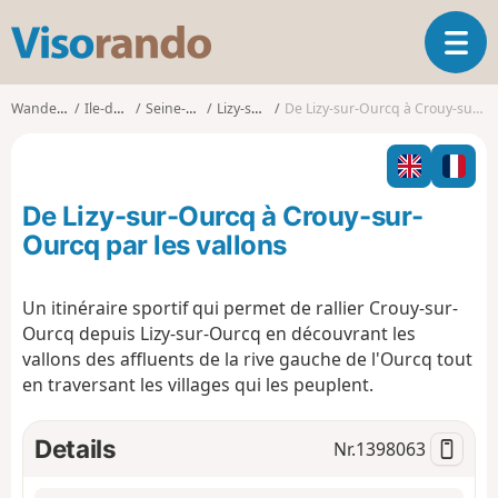
V
T
i
o
s
g
o
Wanderungen
Ile-de-France
Seine-et-Marne
Lizy-sur-Ourcq
De Lizy-sur-Ourcq à Crouy-sur-Ourcq par les vallons
g
r
l
a
e
n
n
d
De Lizy-sur-Ourcq à Crouy-sur-
a
o
v
Ourcq par les vallons
i
g
Un itinéraire sportif qui permet de rallier Crouy-sur-
a
Ourcq depuis Lizy-sur-Ourcq en découvrant les
t
i
vallons des affluents de la rive gauche de l'Ourcq tout
o
en traversant les villages qui les peuplent.
n
Details
Nr.
1398063