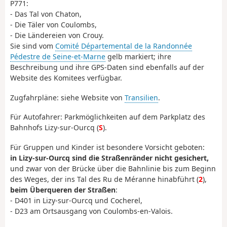
P771:
- Das Tal von Chaton,
- Die Täler von Coulombs,
- Die Ländereien von Crouy.
Sie sind vom
Comité Départemental de la Randonnée
Pédestre de Seine-et-Marne
gelb markiert; ihre
Beschreibung und ihre GPS-Daten sind ebenfalls auf der
Website des Komitees verfügbar.
Zugfahrpläne: siehe Website von
Transilien
.
Für Autofahrer: Parkmöglichkeiten auf dem Parkplatz des
Bahnhofs Lizy-sur-Ourcq (
S
).
Für Gruppen und Kinder ist besondere Vorsicht geboten:
in Lizy-sur-Ourcq sind die Straßenränder nicht gesichert,
und zwar von der Brücke über die Bahnlinie bis zum Beginn
des Weges, der ins Tal des Ru de Méranne hinabführt (
2
),
beim Überqueren der Straßen
:
- D401 in Lizy-sur-Ourcq und Cocherel,
- D23 am Ortsausgang von Coulombs-en-Valois.