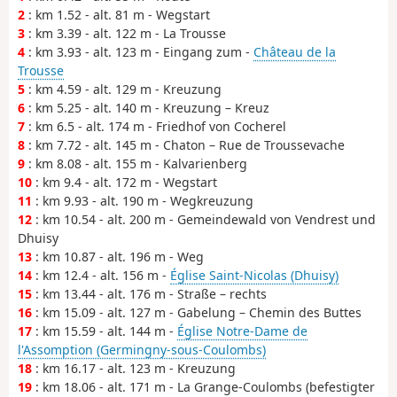
2
: km 1.52 - alt. 81 m - Wegstart
3
: km 3.39 - alt. 122 m - La Trousse
4
: km 3.93 - alt. 123 m - Eingang zum -
Château de la
Trousse
5
: km 4.59 - alt. 129 m - Kreuzung
6
: km 5.25 - alt. 140 m - Kreuzung – Kreuz
7
: km 6.5 - alt. 174 m - Friedhof von Cocherel
8
: km 7.72 - alt. 145 m - Chaton – Rue de Troussevache
9
: km 8.08 - alt. 155 m - Kalvarienberg
10
: km 9.4 - alt. 172 m - Wegstart
11
: km 9.93 - alt. 190 m - Wegkreuzung
12
: km 10.54 - alt. 200 m - Gemeindewald von Vendrest und
Dhuisy
13
: km 10.87 - alt. 196 m - Weg
14
: km 12.4 - alt. 156 m -
Église Saint-Nicolas (Dhuisy)
15
: km 13.44 - alt. 176 m - Straße – rechts
16
: km 15.09 - alt. 127 m - Gabelung – Chemin des Buttes
17
: km 15.59 - alt. 144 m -
Église Notre-Dame de
l'Assomption (Germingny-sous-Coulombs)
18
: km 16.17 - alt. 123 m - Kreuzung
19
: km 18.06 - alt. 171 m - La Grange-Coulombs (befestigter