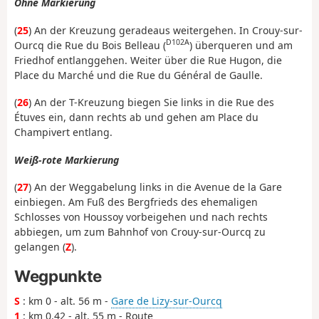
Ohne Markierung
(
25
) An der Kreuzung geradeaus weitergehen. In Crouy-sur-
D102A
Ourcq die Rue du Bois Belleau (
) überqueren und am
Friedhof entlanggehen. Weiter über die Rue Hugon, die
Place du Marché und die Rue du Général de Gaulle.
(
26
) An der T-Kreuzung biegen Sie links in die Rue des
Étuves ein, dann rechts ab und gehen am Place du
Champivert entlang.
Weiß-rote Markierung
(
27
) An der Weggabelung links in die Avenue de la Gare
einbiegen. Am Fuß des Bergfrieds des ehemaligen
Schlosses von Houssoy vorbeigehen und nach rechts
abbiegen, um zum Bahnhof von Crouy-sur-Ourcq zu
gelangen (
Z
).
Wegpunkte
S
: km 0 - alt. 56 m -
Gare de Lizy-sur-Ourcq
1
: km 0.42 - alt. 55 m - Route