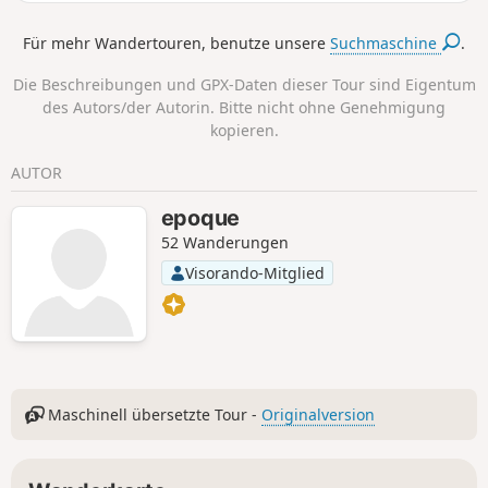
Marne. Diese Etappe besteht aus einem Aufstieg durch das
Marne-Tal, das vom südlichen Plateau (Ausläufer der Brie)
Für mehr Wandertouren, benutze unsere
Suchmaschine
.
aus entlanggewandert wird. Außerdem folgt der GR® auf
mehr als der Hälfte der Strecke dem Verlauf des Aquädukts
Die Beschreibungen und GPX-Daten dieser Tour sind Eigentum
von Dhuys, was einen ebenen und somit relativ einfachen
des Autors/der Autorin. Bitte nicht ohne Genehmigung
Weg garantiert.
kopieren.
AUTOR
epoque
52 Wanderungen
Visorando-Mitglied
Maschinell übersetzte Tour -
Originalversion