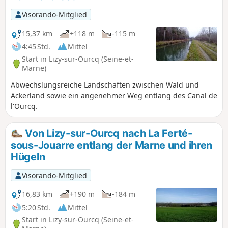
Visorando-Mitglied
15,37 km
+118 m
-115 m
4:45 Std.
Mittel
Start in Lizy-sur-Ourcq (Seine-et-
Marne)
Abwechslungsreiche Landschaften zwischen Wald und
Ackerland sowie ein angenehmer Weg entlang des Canal de
l'Ourcq.
Von Lizy-sur-Ourcq nach La Ferté-
sous-Jouarre entlang der Marne und ihren
Hügeln
Visorando-Mitglied
16,83 km
+190 m
-184 m
5:20 Std.
Mittel
Start in Lizy-sur-Ourcq (Seine-et-