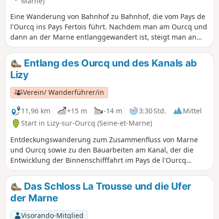
Marne)
Eine Wanderung von Bahnhof zu Bahnhof, die vom Pays de
l'Ourcq ins Pays Fertois führt. Nachdem man am Ourcq und
dann an der Marne entlanggewandert ist, steigt man an
und kommt an den Kirchen von Tancrou und Jaignes mit
ihrem Polierstein vorbei. Anschließend geht es entlang des
Entlang des Ourcq und des Kanals ab
Ru de Rutel, zwischen Feldern, Wäldern und Obstgärten
Lizy
hinauf, bevor man durch den Bois départemental de la
Barre und seinen Entdeckungspfad hinuntersteigt.
Verein/ Wanderführer/in
11,96 km
+15 m
-14 m
3:30 Std.
Mittel
Start in Lizy-sur-Ourcq (Seine-et-Marne)
Entdeckungswanderung zum Zusammenfluss von Marne
und Ourcq sowie zu den Bauarbeiten am Kanal, der die
Entwicklung der Binnenschifffahrt im Pays de l'Ourcq
ermöglicht hat. Bei der Besichtigung der Hebewerkanlage
von Villers-les-Rigault können Sie eine Welt entdecken, die
Das Schloss La Trousse und die Ufer
im Verschwinden begriffen ist.
der Marne
Visorando-Mitglied