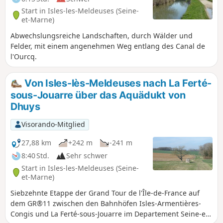
Start in Isles-les-Meldeuses (Seine-
et-Marne)
Abwechslungsreiche Landschaften, durch Wälder und
Felder, mit einem angenehmen Weg entlang des Canal de
l'Ourcq.
Von Isles-lès-Meldeuses nach La Ferté-
sous-Jouarre über das Aquädukt von
Dhuys
Visorando-Mitglied
27,88 km
+242 m
-241 m
8:40 Std.
Sehr schwer
Start in Isles-les-Meldeuses (Seine-
et-Marne)
Siebzehnte Etappe der Grand Tour de l'Île-de-France auf
dem GR®11 zwischen den Bahnhöfen Isles-Armentières-
Congis und La Ferté-sous-Jouarre im Departement Seine-et-