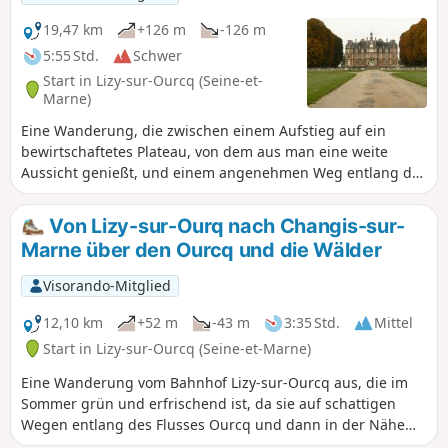
19,47 km
+126 m
-126 m
5:55 Std.
Schwer
Start in Lizy-sur-Ourcq (Seine-et-
Marne)
Eine Wanderung, die zwischen einem Aufstieg auf ein
bewirtschaftetes Plateau, von dem aus man eine weite
Aussicht genießt, und einem angenehmen Weg entlang der
Marne, der Ourcq und schließlich des Canal de l'Ourcq
wechselt. Unterwegs gibt es schöne Sehenswürdigkeiten zu
Von Lizy-sur-Ourq nach Changis-sur-
entdecken, darunter das Château de la Trousse, die Ferme
Marne über den Ourcq und die Wälder
de Montsoutin und die Église de Tancrou.
Visorando-Mitglied
12,10 km
+52 m
-43 m
3:35 Std.
Mittel
Start in Lizy-sur-Ourcq (Seine-et-Marne)
Eine Wanderung vom Bahnhof Lizy-sur-Ourcq aus, die im
Sommer grün und erfrischend ist, da sie auf schattigen
Wegen entlang des Flusses Ourcq und dann in der Nähe
der Marne verläuft, mit einer Passage durch den Wald,