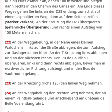
Rue du Puits d’Amour ab, gehen 100 m weiter und biegen
dann rechts in den Chemin des Canes ein. Am Ende dieses
Weges gehen Sie links an der D23 entlang, zunächst auf
einem asphaltierten Weg, dann auf dem Seitenstreifen
(
starker Verkehr
). An der Kreuzung die D23 überqueren
(
gefährliche Überquerung
) und rechts einen Aufstieg von
150 Metern machen.
(
22
) An der Weggabelung, in der Nähe eines kleinen
Wäldchens, links auf die Straße abbiegen, die zum Aufstieg
zur Gaslagerstation führt. An der T-Kreuzung links abbiegen
und an der nächsten rechts. Den Ru de Bouribou
überqueren, links und dann rechts abbiegen, bevor man in
nordwestlicher Richtung aufsteigt und in den Bois de
Vaubroutin gelangt.
(
23
) An der Kreuzung (Höhe 125) den linken Weg nehmen.
(
24
) An der Weggabelung den rechten Weg nehmen, der an
einem Paintball-Gelände und anschließend am Château de
Belle Vue entlangführt.