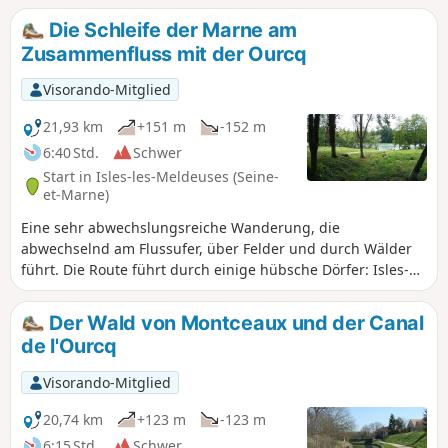
bevor sie nach einer Wanderung durch Felder am Bahnhof
Die Schleife der Marne am
Changis-sur-Marne endet.
Zusammenfluss mit der Ourcq
Visorando-Mitglied
21,93 km
+151 m
-152 m
6:40 Std.
Schwer
Start in Isles-les-Meldeuses (Seine-
et-Marne)
Eine sehr abwechslungsreiche Wanderung, die
abwechselnd am Flussufer, über Felder und durch Wälder
führt. Die Route führt durch einige hübsche Dörfer: Isles-
les-Meldeuses, Mary-sur-Marne, Tancrou, Saint-Jean-les-
Deux-Jumeaux. Das weitläufige Hügelland bietet schöne
Der Wald von Montceaux und der Canal
Ausblicke auf das Marne-Tal und die Hügel, die seine
de l'Ourcq
Windungen säumen.
Visorando-Mitglied
20,74 km
+123 m
-123 m
6:15 Std.
Schwer