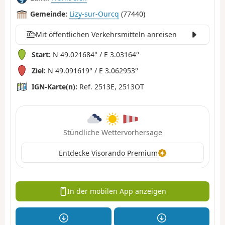
Gemeinde:
Lizy-sur-Ourcq
(77440)
Mit öffentlichen Verkehrsmitteln anreisen
Start:
N 49.021684° / E 3.03164°
Ziel:
N 49.091619° / E 3.062953°
IGN-Karte(n):
Ref. 2513E, 2513OT
Stündliche Wettervorhersage
Entdecke Visorando Premium
In der mobilen App anzeigen