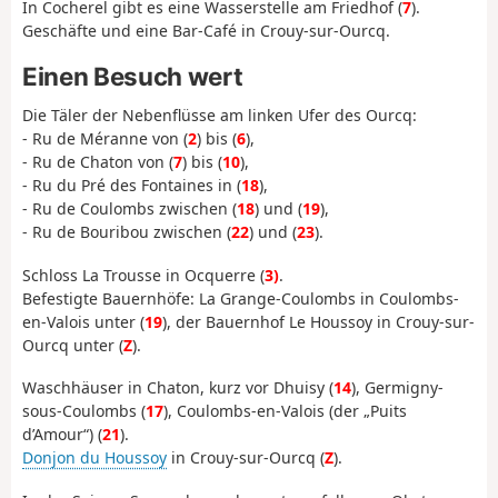
In Cocherel gibt es eine Wasserstelle am Friedhof (
7
).
Geschäfte und eine Bar-Café in Crouy-sur-Ourcq.
Einen Besuch wert
Die Täler der Nebenflüsse am linken Ufer des Ourcq:
- Ru de Méranne von (
2
) bis (
6
),
- Ru de Chaton von (
7
) bis (
10
),
- Ru du Pré des Fontaines in (
18
),
- Ru de Coulombs zwischen (
18
) und (
19
),
- Ru de Bouribou zwischen (
22
) und (
23
).
Schloss La Trousse in Ocquerre (
3)
.
Befestigte Bauernhöfe: La Grange-Coulombs in Coulombs-
en-Valois unter (
19
), der Bauernhof Le Houssoy in Crouy-sur-
Ourcq unter (
Z
).
Waschhäuser in Chaton, kurz vor Dhuisy (
14
), Germigny-
sous-Coulombs (
17
), Coulombs-en-Valois (der „Puits
d’Amour“) (
21
).
Donjon du Houssoy
in Crouy-sur-Ourcq (
Z
).