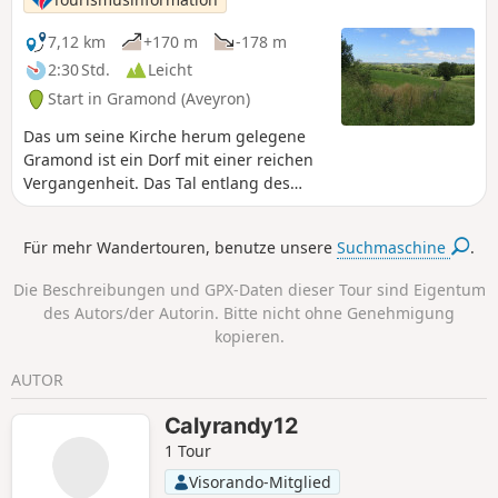
7,12 km
+170 m
-178 m
2:30 Std.
Leicht
Start in Gramond (Aveyron)
Das um seine Kirche herum gelegene
Gramond ist ein Dorf mit einer reichen
Vergangenheit. Das Tal entlang des
Lézert ist wild und bietet einen
atemberaubenden Blick auf Boussac.
Für mehr Wandertouren, benutze unsere
Suchmaschine
.
Die Beschreibungen und GPX-Daten dieser Tour sind Eigentum
des Autors/der Autorin. Bitte nicht ohne Genehmigung
kopieren.
AUTOR
Calyrandy12
1 Tour
Visorando-Mitglied