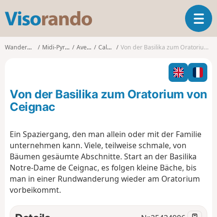
V
T
i
o
s
g
o
Wanderungen
Midi-Pyrénées
Aveyron
Calmont
Von der Basilika zum Oratorium von Ceignac
g
r
l
a
e
n
n
d
Von der Basilika zum Oratorium von
a
o
v
Ceignac
i
g
Ein Spaziergang, den man allein oder mit der Familie
a
unternehmen kann. Viele, teilweise schmale, von
t
i
Bäumen gesäumte Abschnitte. Start an der Basilika
o
Notre-Dame de Ceignac, es folgen kleine Bäche, bis
n
man in einer Rundwanderung wieder am Oratorium
vorbeikommt.