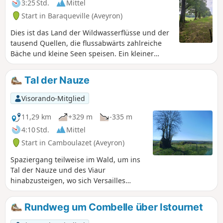
3:25 Std.
Mittel
Start in Baraqueville (Aveyron)
Dies ist das Land der Wildwasserflüsse und der
tausend Quellen, die flussabwärts zahlreiche
Bäche und kleine Seen speisen. Ein kleiner
Abstecher zur Hauptkreuzung der Stadt
ermöglicht es, drei Spitzen zu sehen: Seit 1997
Tal der Nauze
ragen sie in der Mitte der Kreuzung empor, an
der Baraqueville entstand, um deutlich zu
Visorando-Mitglied
machen, welchen Platz der Ort im Herzen des
Ségala einnehmen will, nämlich den des
11,29 km
+329 m
-335 m
wichtigsten Zentrums für Veranstaltungen und
4:10 Std.
Mittel
Austausch. Die drei Spitzen symbolisieren die
Start in Camboulazet (Aveyron)
Vergangenheit des Ségala und lassen zwischen
sich Platz für die drei Straßenachsen der
Spaziergang teilweise im Wald, um ins
Kreuzung, die von oben betrachtet die Speichen
Tal der Nauze und des Viaur
eines sich drehenden Rades bilden.
hinabzusteigen, wo sich Versailles
befindet: ein kleines Paradies am Ufer
des Baches, ideal für ein Picknick, zum
Rundweg um Combelle über Istournet
Angeln oder einfach für eine Pause.