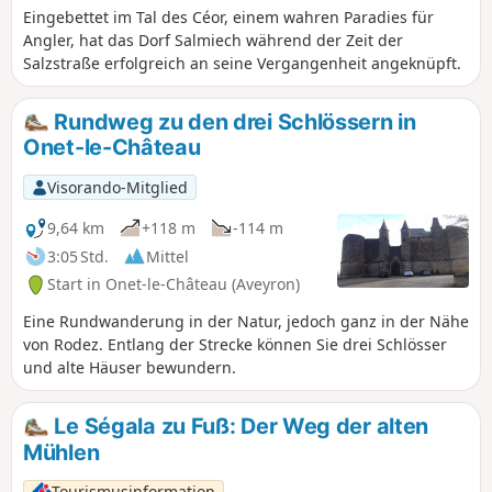
Eingebettet im Tal des Céor, einem wahren Paradies für
Angler, hat das Dorf Salmiech während der Zeit der
Salzstraße erfolgreich an seine Vergangenheit angeknüpft.
Rundweg zu den drei Schlössern in
Onet-le-Château
Visorando-Mitglied
9,64 km
+118 m
-114 m
3:05 Std.
Mittel
Start in Onet-le-Château (Aveyron)
Eine Rundwanderung in der Natur, jedoch ganz in der Nähe
von Rodez. Entlang der Strecke können Sie drei Schlösser
und alte Häuser bewundern.
Le Ségala zu Fuß: Der Weg der alten
Mühlen
Tourismusinformation