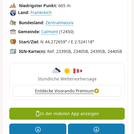
Niedrigster Punkt:
665 m
Land:
Frankreich
Bundesland:
Zentralmassiv
Gemeinde:
Calmont
(12450)
Start/Ziel:
N 44.272659° / E 2.524118°
IGN-Karte(n):
Ref. 2339SB, 2340SB, 2439SB, 2440SB
Stündliche Wettervorhersage
Entdecke Visorando Premium
In der mobilen App anzeigen