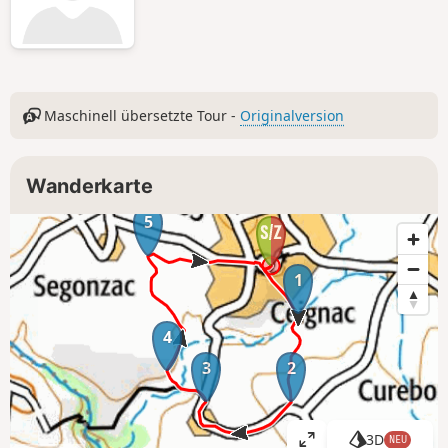
Maschinell übersetzte Tour -
Originalversion
Wanderkarte
5
1
4
3
2
3D
NEU