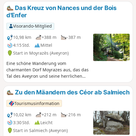
symbolträchtige Gebäude des historischen Zentrums
Das Kreuz von Nances und der Bois
entdecken. Anschließend können Sie noch das Musée
d'Enfer
Soulages besuchen.
Visorando-Mitglied
10,98 km
+388 m
-387 m
4:15 Std.
Mittel
Start in Moyrazès (Aveyron)
Eine schöne Wanderung vom
charmanten Dorf Moyrazes aus, das das
Tal des Aveyron und seine herrlichen
Panoramen überragt.
Zu den Mäandern des Céor ab Salmiech
Tourismusinformation
10,02 km
+212 m
-216 m
3:30 Std.
Leicht
Start in Salmiech (Aveyron)