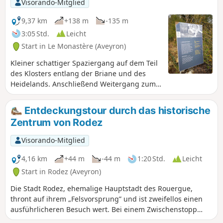
Visorando-Mitglied
9,37 km
+138 m
-135 m
3:05 Std.
Leicht
Start in Le Monastère (Aveyron)
Kleiner schattiger Spaziergang auf dem Teil
des Klosters entlang der Briane und des
Heidelands. Anschließend Weitergang zum
Park von Combelles mit seinen Pferden und
Aktivitäten. Beim Verlassen des Parks führt
Entdeckungstour durch das historische
Sie ein Weg auf ein Kalksteinplateau und
Zentrum von Rodez
schließlich zum letzten Abschnitt in
Richtung Istournet und seinem kleinen See,
Visorando-Mitglied
der Sie zum Plateau von Banocres führt, von
wo aus Sie einen herrlichen Blick auf Rodez
4,16 km
+44 m
-44 m
1:20 Std.
Leicht
und den Aubrac haben.
Start in Rodez (Aveyron)
Die Stadt Rodez, ehemalige Hauptstadt des Rouergue,
thront auf ihrem „Felsvorsprung” und ist zweifellos einen
ausführlicheren Besuch wert. Bei einem Zwischenstopp
können Sie auf dieser Wanderung jedoch einige