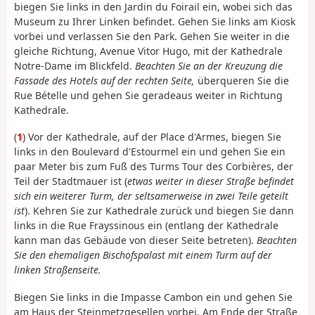
biegen Sie links in den Jardin du Foirail ein, wobei sich das
Museum zu Ihrer Linken befindet. Gehen Sie links am Kiosk
vorbei und verlassen Sie den Park. Gehen Sie weiter in die
gleiche Richtung, Avenue Vitor Hugo, mit der Kathedrale
Notre-Dame im Blickfeld.
Beachten Sie an der Kreuzung die
Fassade des Hotels auf der rechten Seite,
überqueren Sie die
Rue Bételle und gehen Sie geradeaus weiter in Richtung
Kathedrale.
(
1
) Vor der Kathedrale, auf der Place d'Armes, biegen Sie
links in den Boulevard d'Estourmel ein und gehen Sie ein
paar Meter bis zum Fuß des Turms Tour des Corbières, der
Teil der Stadtmauer ist (
etwas weiter in dieser Straße befindet
sich ein weiterer Turm, der seltsamerweise in zwei Teile geteilt
ist
). Kehren Sie zur Kathedrale zurück und biegen Sie dann
links in die Rue Frayssinous ein (entlang der Kathedrale
kann man das Gebäude von dieser Seite betreten).
Beachten
Sie den ehemaligen Bischofspalast mit einem Turm auf der
linken Straßenseite.
Biegen Sie links in die Impasse Cambon ein und gehen Sie
am Haus der Steinmetzgesellen vorbei. Am Ende der Straße