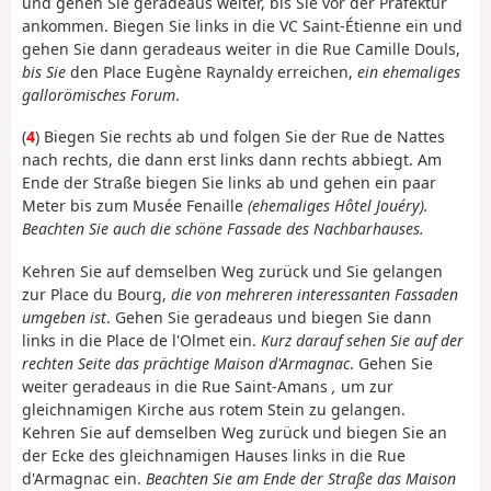
und gehen Sie geradeaus weiter, bis Sie vor der Präfektur
ankommen. Biegen Sie links in die VC Saint-Étienne ein und
gehen Sie dann geradeaus weiter in die Rue Camille Douls,
bis Sie
den Place Eugène Raynaldy erreichen,
ein ehemaliges
gallorömisches Forum
.
(
4
) Biegen Sie rechts ab und folgen Sie der Rue de Nattes
nach rechts, die dann erst links dann rechts abbiegt. Am
Ende der Straße biegen Sie links ab und gehen ein paar
Meter bis zum Musée Fenaille
(ehemaliges Hôtel Jouéry).
Beachten Sie auch die schöne Fassade des Nachbarhauses.
Kehren Sie auf demselben Weg zurück und Sie gelangen
zur Place du Bourg,
die von mehreren interessanten Fassaden
umgeben ist
. Gehen Sie geradeaus und biegen Sie dann
links in die Place de l'Olmet ein.
Kurz darauf sehen Sie auf der
rechten Seite das prächtige Maison d'Armagnac
. Gehen Sie
weiter geradeaus in die Rue Saint-Amans
,
um zur
gleichnamigen Kirche aus rotem Stein zu gelangen.
Kehren Sie auf demselben Weg zurück und biegen Sie an
der Ecke des gleichnamigen Hauses links in die Rue
d'Armagnac ein.
Beachten Sie am Ende der Straße das Maison