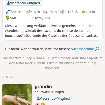
Visorando-Mitglied
7,46 km
+13 m
-13 m
2:10 Std.
Leicht
Start in Rodelle (Aveyron)
Diese Wanderung verläuft teilweise gemeinsam mit der
Wanderung „Circuit des cazelles du causse de Lanhac
boucle sud” (Südrunde der Cazelles der Causse de Lanhac).
Die Route ist bis zum Punkt (4) für beide Rundwege gleich.
Als Weideland hat die Causse de Lanhac neben ihrer Fauna
Für mehr Wandertouren, benutze unsere
Suchmaschine
.
und Flora auch ein bedeutendes kulturelles Erbe bewahrt.
Nicht weniger als zwanzig Cazelles sind dort registriert.Ein
Die Beschreibungen und GPX-Daten dieser Tour sind Eigentum
Verein von Freiwilligen, der dem Foyer Rural von Rodelle
des Autors/der Autorin. Bitte nicht ohne Genehmigung
angegliedert ist, hat vor einigen Jahren mit der
kopieren.
Restaurierung dieser vom Zahn der Zeit gezeichneten
Gebäude begonnen. Auf dieser Wanderung können Sie den
AUTOR
nördlichen Teil entdecken
grandin
560 Wanderungen
Visorando-Mitglied