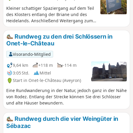
Kleiner schattiger Spaziergang auf dem Teil
des Klosters entlang der Briane und des
Heidelands. Anschließend Weitergang zum
Park von Combelles mit seinen Pferden und
Aktivitäten. Beim Verlassen des Parks führt
Rundweg zu den drei Schlössern in
Sie ein Weg auf ein Kalksteinplateau und
Onet-le-Château
schließlich zum letzten Abschnitt in
Richtung Istournet und seinem kleinen See,
Visorando-Mitglied
der Sie zum Plateau von Banocres führt, von
wo aus Sie einen herrlichen Blick auf Rodez
9,64 km
+118 m
-114 m
und den Aubrac haben.
3:05 Std.
Mittel
Start in Onet-le-Château (Aveyron)
Eine Rundwanderung in der Natur, jedoch ganz in der Nähe
von Rodez. Entlang der Strecke können Sie drei Schlösser
und alte Häuser bewundern.
Rundweg durch die vier Weingüter in
Sébazac