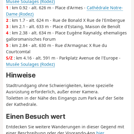
Musée Soulages (Rodez)
1
: km 0.92 - alt. 626 m - Place d'Armes -
Cathédrale Notre-
Dame (Rodez)
2
: km 1.7 - alt. 624 m - Rue de Bonald X Rue de l'Embergue
3
: km 2.1 - alt. 633 m - Place d'Estaing, Maison de Benoît
4
: km 2.38 - alt. 634 m - Place Eugène Raynaldy, ehemaliges
galloromanisches Forum
5
: km 2.84 - alt. 630 m - Rue d'Armagnac X Rue du
Courtcomtal
S/Z
: km 4.16 - alt. 591 m - Parkplatz Avenue de l'Europe -
Musée Soulages (Rodez)
Hinweise
Stadtrundgang ohne Schwierigkeiten, keine spezielle
Ausrüstung erforderlich, außer einer Kamera.
Toiletten in der Nähe des Eingangs zum Park auf der Seite
der Kathedrale.
Einen Besuch wert
Entdecken Sie weitere Wanderungen in dieser Gegend mit
einer Beschreibung oder der Visorando-App
hier