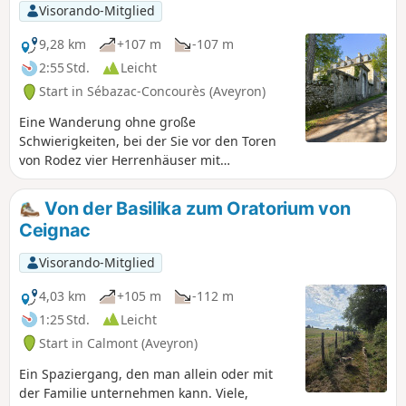
Visorando-Mitglied
9,28 km
+107 m
-107 m
2:55 Std.
Leicht
Start in Sébazac-Concourès (Aveyron)
Eine Wanderung ohne große
Schwierigkeiten, bei der Sie vor den Toren
von Rodez vier Herrenhäuser mit
bemerkenswerter Architektur entdecken
können, die typisch für die Causse Comtal,
Von der Basilika zum Oratorium von
die Hochebene der Grafen von Rodez, sind.
Ceignac
Diese Region mit ihrer starken
landwirtschaftlichen Tradition ist reich an
Visorando-Mitglied
Anwesen, darunter auch die hier zu
sehenden, die von einer reichen
4,03 km
+105 m
-112 m
Vergangenheit zeugen.
1:25 Std.
Leicht
Start in Calmont (Aveyron)
Ein Spaziergang, den man allein oder mit
der Familie unternehmen kann. Viele,