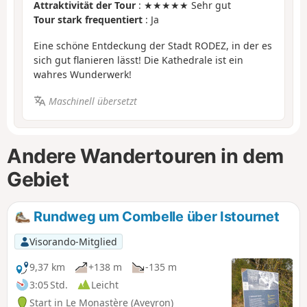
Attraktivität der Tour
: ★★★★★ Sehr gut
Tour stark frequentiert
: Ja
Eine schöne Entdeckung der Stadt RODEZ, in der es
sich gut flanieren lässt! Die Kathedrale ist ein
wahres Wunderwerk!
Maschinell übersetzt
Andere Wandertouren in dem
Gebiet
Rundweg um Combelle über Istournet
Visorando-Mitglied
9,37 km
+138 m
-135 m
3:05 Std.
Leicht
Start in Le Monastère (Aveyron)