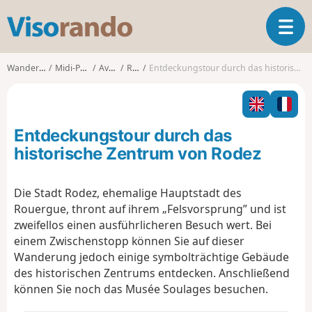
V
T
i
o
s
g
o
Wanderungen
Midi-Pyrénées
Aveyron
Rodez
Entdeckungstour durch das historische Zentrum von Rodez
g
r
l
a
e
n
n
d
Entdeckungstour durch das
a
o
v
historische Zentrum von Rodez
i
g
Die Stadt Rodez, ehemalige Hauptstadt des
a
Rouergue, thront auf ihrem „Felsvorsprung” und ist
t
i
zweifellos einen ausführlicheren Besuch wert. Bei
o
einem Zwischenstopp können Sie auf dieser
n
Wanderung jedoch einige symbolträchtige Gebäude
des historischen Zentrums entdecken. Anschließend
können Sie noch das Musée Soulages besuchen.