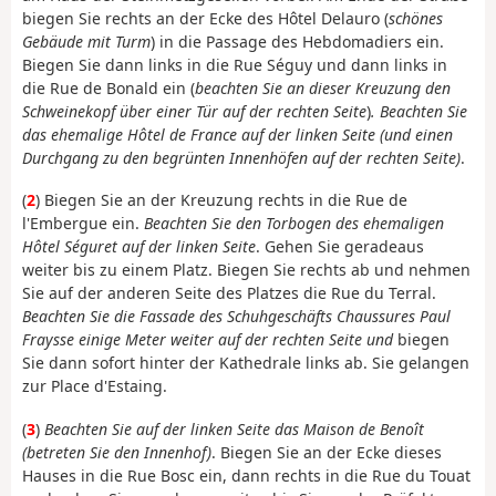
biegen Sie rechts an der Ecke des Hôtel Delauro (
schönes
Gebäude mit Turm
) in die Passage des Hebdomadiers ein.
Biegen Sie dann links in die Rue Séguy und dann links in
die Rue de Bonald ein (
beachten Sie an dieser Kreuzung den
Schweinekopf über einer Tür auf der rechten Seite
)
.
Beachten Sie
das ehemalige Hôtel de France auf der linken Seite (und einen
Durchgang zu den begrünten Innenhöfen auf der rechten Seite)
.
(
2
) Biegen Sie an der Kreuzung rechts in die Rue de
l'Embergue ein.
Beachten Sie den Torbogen des ehemaligen
Hôtel Séguret auf der linken Seite
. Gehen Sie geradeaus
weiter bis zu einem Platz. Biegen Sie rechts ab und nehmen
Sie auf der anderen Seite des Platzes die Rue du Terral.
Beachten Sie die Fassade des Schuhgeschäfts Chaussures Paul
Fraysse einige Meter weiter auf der rechten Seite und
biegen
Sie dann sofort hinter der Kathedrale links ab. Sie gelangen
zur Place d'Estaing.
(
3
)
Beachten Sie auf der linken Seite das Maison de Benoît
(betreten Sie den Innenhof)
. Biegen Sie an der Ecke dieses
Hauses in die Rue Bosc ein, dann rechts in die Rue du Touat