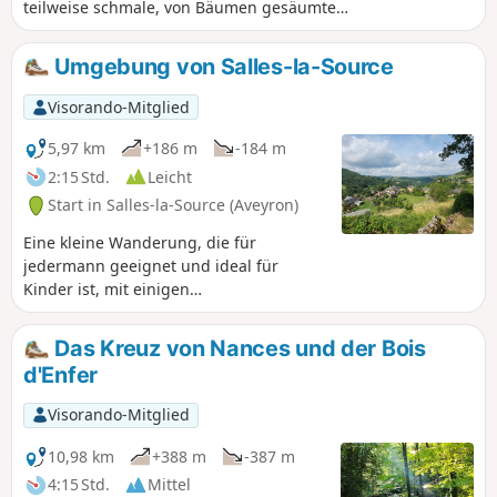
teilweise schmale, von Bäumen gesäumte
Abschnitte. Start an der Basilika Notre-Dame
de Ceignac, es folgen kleine Bäche, bis man
Umgebung von Salles-la-Source
in einer Rundwanderung wieder am
Oratorium vorbeikommt.
Visorando-Mitglied
5,97 km
+186 m
-184 m
2:15 Std.
Leicht
Start in Salles-la-Source (Aveyron)
Eine kleine Wanderung, die für
jedermann geeignet und ideal für
Kinder ist, mit einigen
Höhenunterschieden ohne besondere
Schwierigkeiten.
Das Kreuz von Nances und der Bois
d'Enfer
Visorando-Mitglied
10,98 km
+388 m
-387 m
4:15 Std.
Mittel