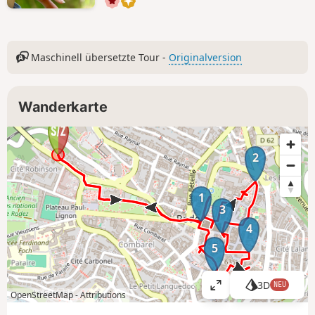
Maschinell übersetzte Tour -
Originalversion
Wanderkarte
2
1
3
4
5
3D
NEU
K
OpenStreetMap -
Attributions
a