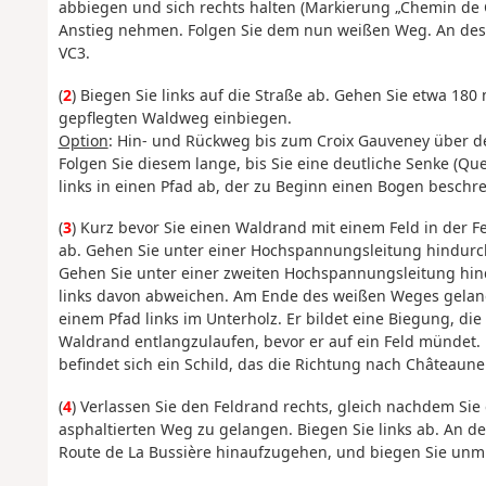
abbiegen und sich rechts halten (Markierung „Chemin de
Anstieg nehmen. Folgen Sie dem nun weißen Weg. An desse
VC3.
(
2
) Biegen Sie links auf die Straße ab. Gehen Sie etwa 180
gepflegten Waldweg einbiegen.
Option
: Hin- und Rückweg bis zum Croix Gauveney über de
Folgen Sie diesem lange, bis Sie eine deutliche Senke (Q
links in einen Pfad ab, der zu Beginn einen Bogen beschre
(
3
) Kurz bevor Sie einen Waldrand mit einem Feld in der 
ab. Gehen Sie unter einer Hochspannungsleitung hindurc
Gehen Sie unter einer zweiten Hochspannungsleitung hindu
links davon abweichen. Am Ende des weißen Weges gelange
einem Pfad links im Unterholz. Er bildet eine Biegung, di
Waldrand entlangzulaufen, bevor er auf ein Feld mündet.
befindet sich ein Schild, das die Richtung nach Châteaune
(
4
) Verlassen Sie den Feldrand rechts, gleich nachdem Si
asphaltierten Weg zu gelangen. Biegen Sie links ab. An de
Route de La Bussière hinaufzugehen, und biegen Sie unmit