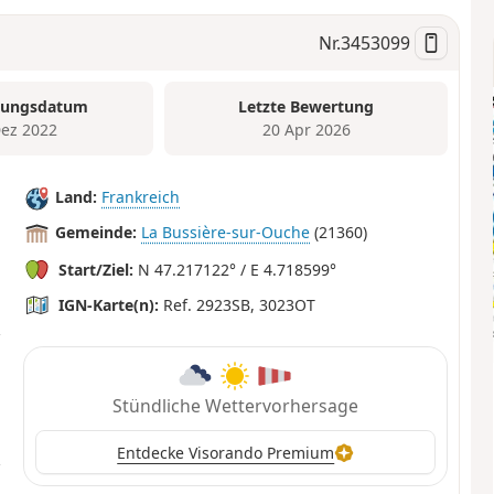
Nr.
3453099
tungsdatum
Letzte Bewertung
Dez 2022
20 Apr 2026
Land:
Frankreich
Gemeinde:
La Bussière-sur-Ouche
(21360)
Start/Ziel:
N 47.217122° / E 4.718599°
IGN-Karte(n):
Ref. 2923SB, 3023OT
Stündliche Wettervorhersage
Entdecke Visorando Premium