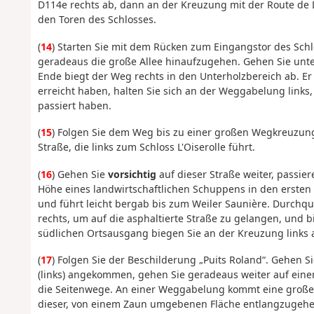
D114e rechts ab, dann an der Kreuzung mit der Route de D
den Toren des Schlosses.
(
14
) Starten Sie mit dem Rücken zum Eingangstor des Schl
geradeaus die große Allee hinaufzugehen. Gehen Sie unte
Ende biegt der Weg rechts in den Unterholzbereich ab. Er s
erreicht haben, halten Sie sich an der Weggabelung link
passiert haben.
(
15
) Folgen Sie dem Weg bis zu einer großen Wegkreuzung 
Straße, die links zum Schloss L'Oiserolle führt.
(
16
) Gehen Sie
vorsichtig
auf dieser Straße weiter, passi
Höhe eines landwirtschaftlichen Schuppens in den ersten
und führt leicht bergab bis zum Weiler Saunière. Durchqu
rechts, um auf die asphaltierte Straße zu gelangen, und 
südlichen Ortsausgang biegen Sie an der Kreuzung links 
(
17
) Folgen Sie der Beschilderung „Puits Roland“. Gehen 
(links) angekommen, gehen Sie geradeaus weiter auf einem
die Seitenwege. An einer Weggabelung kommt eine große Ka
dieser, von einem Zaun umgebenen Fläche entlangzugehen,