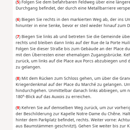
(
5
) Folgen Sie dem befahrbaren Feldweg über eine längere
Durchgang befindet, der durch eine Metallbarriere versperr
(
6
) Biegen Sie rechts in den markierten Weg ab, der ins Un
hinunter in eine Senke, bevor er steil wieder hinauf zum D
(
7
) Biegen Sie links ab und betreten Sie die Gemeinde üb
rechts und bleiben dann links auf der Rue de la Porte Huili
Folgen Sie dieser Straße bis zum Gebäude an der Place du
mit den Überresten einer ehemaligen Zugangsbrücke. Kehr
zurück, um links auf die Place aux Porcs abzubiegen und 
zu gelangen.
(
8
) Mit dem Rücken zum Schloss gehen, um über die Gran
Kriegerdenkmal auf der Place du Marché zu gelangen. Un
hindurchgehen. Unmittelbar danach links abbiegen, um n
180°-Blick auf das Auxois zu erreichen.
(
9
) Kehren Sie auf demselben Weg zurück, um zur vorherig
der Beschilderung zur Kapelle Notre-Dame du Chêne. Halt
hinter dem Parkplatz befindet, rechts. Weiter vorne: Acht
aus Baumstämmen geschnitzt). Gehen Sie weiter bis zur K