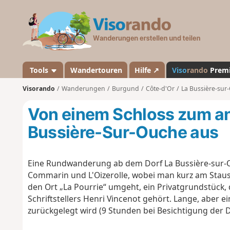
V
i
s
o
r
a
Tools
Wandertouren
Hilfe ↗
Viso
rando
Prem
n
Visorando
Wanderungen
Burgund
Côte-d'Or
La Bussière-sur
d
o
Von einem Schloss zum a
Bussière-Sur-Ouche aus
Eine Rundwanderung ab dem Dorf La Bussière-sur-Ou
Commarin und L'Oizerolle, wobei man kurz am Stau
den Ort „La Pourrie“ umgeht, ein Privatgrundstück
Schriftstellers Henri Vincenot gehört. Lange, aber 
zurückgelegt wird (9 Stunden bei Besichtigung der D