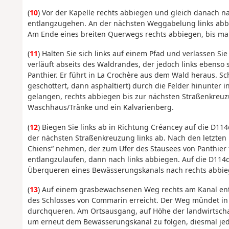
(
10
) Vor der Kapelle rechts abbiegen und gleich danach na
entlangzugehen. An der nächsten Weggabelung links abbi
Am Ende eines breiten Querwegs rechts abbiegen, bis ma
(
11
) Halten Sie sich links auf einem Pfad und verlassen S
verläuft abseits des Waldrandes, der jedoch links ebenso 
Panthier. Er führt in La Crochère aus dem Wald heraus. Sc
geschottert, dann asphaltiert) durch die Felder hinunter i
gelangen, rechts abbiegen bis zur nächsten Straßenkreuzu
Waschhaus/Tränke und ein Kalvarienberg.
(
12
) Biegen Sie links ab in Richtung Créancey auf die D1
der nächsten Straßenkreuzung links ab. Nach den letzten 
Chiens“ nehmen, der zum Ufer des Stausees von Panthier
entlangzulaufen, dann nach links abbiegen. Auf die D114
Überqueren eines Bewässerungskanals nach rechts abbie
(
13
) Auf einem grasbewachsenen Weg rechts am Kanal ent
des Schlosses von Commarin erreicht. Der Weg mündet in 
durchqueren. Am Ortsausgang, auf Höhe der landwirtschaf
um erneut dem Bewässerungskanal zu folgen, diesmal jedo