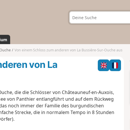
ium
-Ouche
Von einem Schloss zum anderen von La Bussière-Sur-Ouche aus
nderen von La
che, die die Schlösser von Châteauneuf-en-Auxois,
see von Panthier entlangführt und auf dem Rückweg
, das noch immer der Familie des burgundischen
einfache Strecke, die in normalem Tempo in 8 Stunden
örfer).