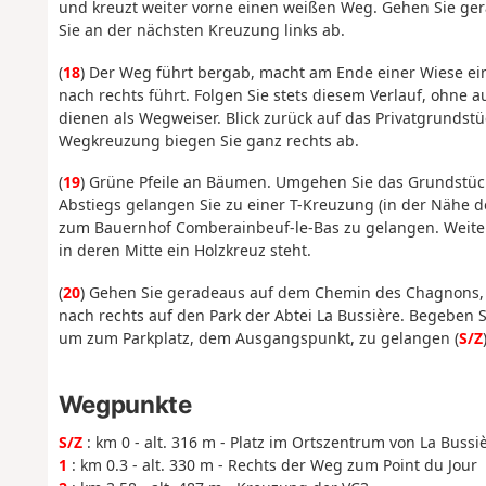
und kreuzt weiter vorne einen weißen Weg. Gehen Sie ger
Sie an der nächsten Kreuzung links ab.
(
18
) Der Weg führt bergab, macht am Ende einer Wiese eine
nach rechts führt. Folgen Sie stets diesem Verlauf, ohn
dienen als Wegweiser. Blick zurück auf das Privatgrundstü
Wegkreuzung biegen Sie ganz rechts ab.
(
19
) Grüne Pfeile an Bäumen. Umgehen Sie das Grundstück 
Abstiegs gelangen Sie zu einer T-Kreuzung (in der Nähe d
zum Bauernhof Comberainbeuf-le-Bas zu gelangen. Weiter 
in deren Mitte ein Holzkreuz steht.
(
20
) Gehen Sie geradeaus auf dem Chemin des Chagnons, d
nach rechts auf den Park der Abtei La Bussière. Begeben S
um zum Parkplatz, dem Ausgangspunkt, zu gelangen (
S/Z
Wegpunkte
S/Z
: km 0 - alt. 316 m - Platz im Ortszentrum von La Bussi
1
: km 0.3 - alt. 330 m - Rechts der Weg zum Point du Jour