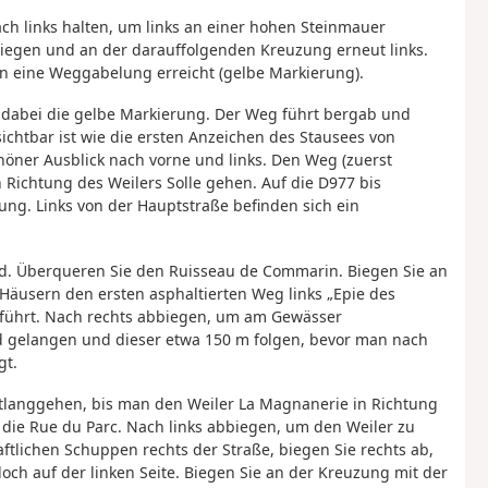
ch links halten, um links an einer hohen Steinmauer
egen und an der darauffolgenden Kreuzung erneut links.
n eine Weggabelung erreicht (gelbe Markierung).
ie dabei die gelbe Markierung. Der Weg führt bergab und
sichtbar ist wie die ersten Anzeichen des Stausees von
höner Ausblick nach vorne und links. Den Weg (zuerst
n Richtung des Weilers Solle gehen. Auf die D977 bis
ng. Links von der Hauptstraße befinden sich ein
14d. Überqueren Sie den Ruisseau de Commarin. Biegen Sie an
Häusern den ersten asphaltierten Weg links „Epie des
 führt. Nach rechts abbiegen, um am Gewässer
d gelangen und dieser etwa 150 m folgen, bevor man nach
gt.
langgehen, bis man den Weiler La Magnanerie in Richtung
die Rue du Parc. Nach links abbiegen, um den Weiler zu
tlichen Schuppen rechts der Straße, biegen Sie rechts ab,
ch auf der linken Seite. Biegen Sie an der Kreuzung mit der