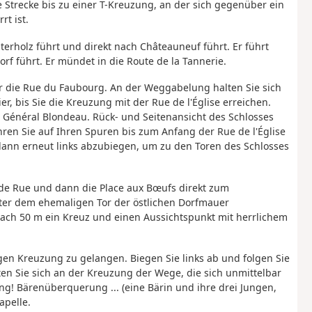
 Strecke bis zu einer T-Kreuzung, an der sich gegenüber ein
t ist.
terholz führt und direkt nach Châteauneuf führt. Er führt
orf führt. Er mündet in die Route de la Tannerie.
er die Rue du Faubourg. An der Weggabelung halten Sie sich
er, bis Sie die Kreuzung mit der Rue de l'Église erreichen.
 Général Blondeau. Rück- und Seitenansicht des Schlosses
en Sie auf Ihren Spuren bis zum Anfang der Rue de l'Église
dann erneut links abzubiegen, um zu den Toren des Schlosses
de Rue und dann die Place aux Bœufs direkt zum
ter dem ehemaligen Tor der östlichen Dorfmauer
ach 50 m ein Kreuz und einen Aussichtspunkt mit herrlichem
en Kreuzung zu gelangen. Biegen Sie links ab und folgen Sie
en Sie sich an der Kreuzung der Wege, die sich unmittelbar
ung! Bärenüberquerung ... (eine Bärin und ihre drei Jungen,
apelle.