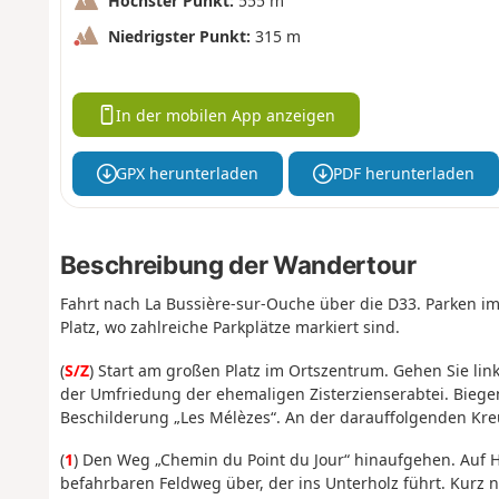
Höchster Punkt:
555 m
Niedrigster Punkt:
315 m
In der mobilen App anzeigen
GPX herunterladen
PDF herunterladen
Beschreibung der Wandertour
Fahrt nach La Bussière-sur-Ouche über die D33. Parken i
Platz, wo zahlreiche Parkplätze markiert sind.
(
S/Z
) Start am großen Platz im Ortszentrum. Gehen Sie lin
der Umfriedung der ehemaligen Zisterzienserabtei. Biegen
Beschilderung „Les Mélèzes“. An der darauffolgenden Kre
(
1
) Den Weg „Chemin du Point du Jour“ hinaufgehen. Auf Hö
befahrbaren Feldweg über, der ins Unterholz führt. Kurz