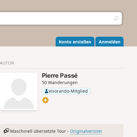
S
u
c
h
e
Konto erstellen
Anmelden
n
AUTOR
Pierre Passé
50 Wanderungen
Visorando-Mitglied
Maschinell übersetzte Tour -
Originalversion