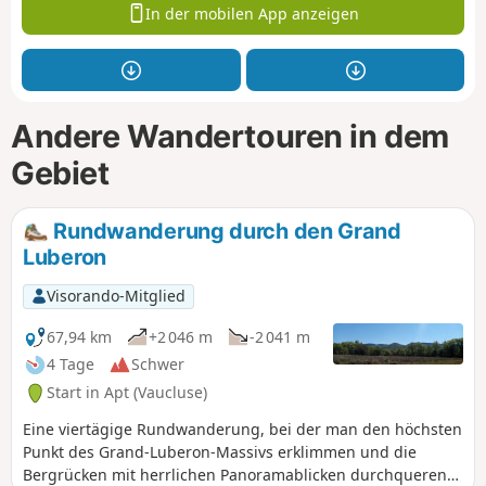
In der mobilen App anzeigen
Andere Wandertouren in dem
Gebiet
Rundwanderung durch den Grand
Luberon
Visorando-Mitglied
67,94 km
+2 046 m
-2 041 m
4 Tage
Schwer
Start in Apt (Vaucluse)
Eine viertägige Rundwanderung, bei der man den höchsten
Punkt des Grand-Luberon-Massivs erklimmen und die
Bergrücken mit herrlichen Panoramablicken durchqueren