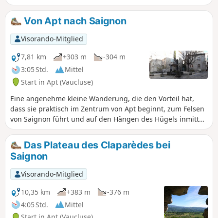
kann. Man durchquert zahlreiche Dörfer und Weiler mit
einem schönen Kulturerbe. Auf halber Strecke kann man
Von Apt nach Saignon
eine Schleife einfügen, um diese Tour auf fünf Etappen zu
verlängern.
Visorando-Mitglied
7,81 km
+303 m
-304 m
3:05 Std.
Mittel
Start in Apt (Vaucluse)
Eine angenehme kleine Wanderung, die den Vorteil hat,
dass sie praktisch im Zentrum von Apt beginnt, zum Felsen
von Saignon führt und auf den Hängen des Hügels inmitten
von Obstbäumen und Lavendelfeldern zurückführt.
Das Plateau des Claparèdes bei
Saignon
Visorando-Mitglied
10,35 km
+383 m
-376 m
4:05 Std.
Mittel
Start in Apt (Vaucluse)