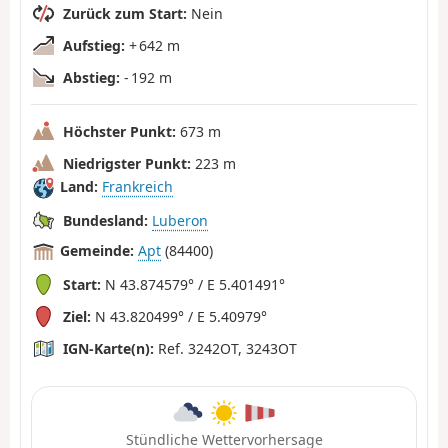
Zurück zum Start:
Nein
Aufstieg:
+ 642 m
Abstieg:
- 192 m
Höchster Punkt:
673 m
Niedrigster Punkt:
223 m
Land:
Frankreich
Bundesland:
Luberon
Gemeinde:
Apt
(84400)
Start:
N 43.874579° / E 5.401491°
Ziel:
N 43.820499° / E 5.40979°
IGN-Karte(n):
Ref. 3242OT, 3243OT
Stündliche Wettervorhersage