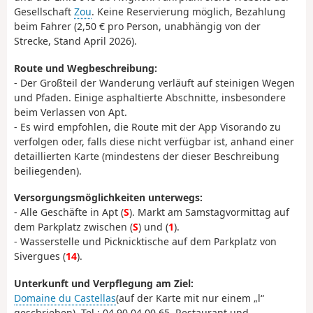
Gesellschaft
Zou
. Keine Reservierung möglich, Bezahlung
beim Fahrer (2,50 € pro Person, unabhängig von der
Strecke, Stand April 2026).
Route und Wegbeschreibung:
- Der Großteil der Wanderung verläuft auf steinigen Wegen
und Pfaden. Einige asphaltierte Abschnitte, insbesondere
beim Verlassen von Apt.
- Es wird empfohlen, die Route mit der App Visorando zu
verfolgen oder, falls diese nicht verfügbar ist, anhand einer
detaillierten Karte (mindestens der dieser Beschreibung
beiliegenden).
Versorgungsmöglichkeiten unterwegs:
- Alle Geschäfte in Apt (
S
). Markt am Samstagvormittag auf
dem Parkplatz zwischen (
S
) und (
1
).
- Wasserstelle und Picknicktische auf dem Parkplatz von
Sivergues (
14
).
Unterkunft und Verpflegung am Ziel:
Domaine du Castellas
(auf der Karte mit nur einem „l“
geschrieben). Tel.: 04 90 04 00 65. Restaurant und