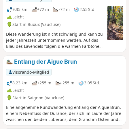
9,35 km
+72 m
-72 m
2:55 Std.
Leicht
Start in Buoux (Vaucluse)
Diese Wanderung ist nicht schwierig und kann zu
jeder Jahreszeit unternommen werden. Auf das
Blau des Lavendels folgen die warmen Farbtöne
des Herbstes oder das Grün des Frühlings.
Entlang der gesamten Route entdecken Sie
Entlang der Aigue Brun
versteckte oder majestätisch inmitten der Felder
erbaute Trockenmauerunterstände. Sie wechseln
Visorando-Mitglied
zwischen kleinen Waldwegen und Feldwegen, die
einen herrlichen Blick auf den Luberon bieten.
8,23 km
+255 m
-255 m
3:05 Std.
Leicht
Start in Saignon (Vaucluse)
Eine angenehme Rundwanderung entlang der Aigue Brun,
einem Nebenfluss der Durance, der sich im Laufe der Jahre
zwischen den beiden Lubérons, dem Grand im Osten und
dem Petit im Westen, hindurchgeschlängelt hat.