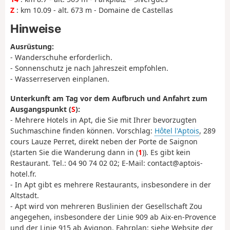
Z
: km 10.09 - alt. 673 m - Domaine de Castellas
Hinweise
Ausrüstung:
- Wanderschuhe erforderlich.
- Sonnenschutz je nach Jahreszeit empfohlen.
- Wasserreserven einplanen.
Unterkunft am Tag vor dem Aufbruch und Anfahrt zum
Ausgangspunkt (
S
):
- Mehrere Hotels in Apt, die Sie mit Ihrer bevorzugten
Suchmaschine finden können. Vorschlag:
Hôtel l'Aptois
, 289
cours Lauze Perret, direkt neben der Porte de Saignon
(starten Sie die Wanderung dann in (
1
)). Es gibt kein
Restaurant. Tel.: 04 90 74 02 02; E-Mail: contact@aptois-
hotel.fr.
- In Apt gibt es mehrere Restaurants, insbesondere in der
Altstadt.
- Apt wird von mehreren Buslinien der Gesellschaft Zou
angegehen, insbesondere der Linie 909 ab Aix-en-Provence
und der Linie 915 ab Avignon. Fahrplan: siehe Website der