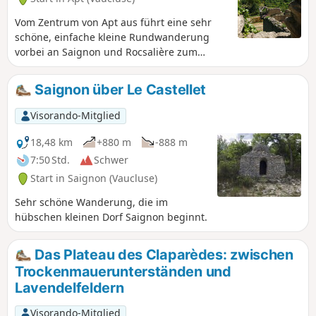
Vom Zentrum von Apt aus führt eine sehr
schöne, einfache kleine Rundwanderung
vorbei an Saignon und Rocsalière zum
Plateau des Claparèdes, bevor es über eine
schöne gepflasterte steigende Straße wieder
Saignon über Le Castellet
hinunter nach Apt geht.
Visorando-Mitglied
18,48 km
+880 m
-888 m
7:50 Std.
Schwer
Start in Saignon (Vaucluse)
Sehr schöne Wanderung, die im
hübschen kleinen Dorf Saignon beginnt.
Das Plateau des Claparèdes: zwischen
Trockenmauerunterständen und
Lavendelfeldern
Visorando-Mitglied