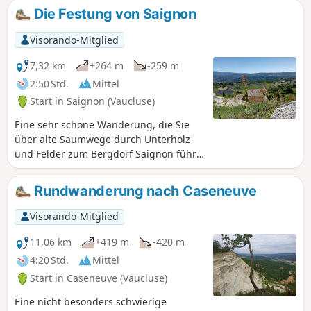
Die Festung von Saignon
Visorando-Mitglied
7,32 km
+264 m
-259 m
2:50 Std.
Mittel
Start in Saignon (Vaucluse)
Eine sehr schöne Wanderung, die Sie
über alte Saumwege durch Unterholz
und Felder zum Bergdorf Saignon führt.
Der Felsen von Saignon bietet ein
unglaubliches Panorama auf das Tal von
Rundwanderung nach Caseneuve
Apt, die Berge des Vaucluse und den
Mont Ventoux.
Visorando-Mitglied
11,06 km
+419 m
-420 m
4:20 Std.
Mittel
Start in Caseneuve (Vaucluse)
Eine nicht besonders schwierige