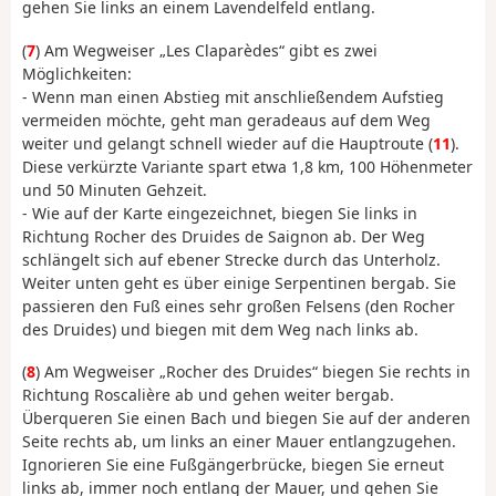
gehen Sie links an einem Lavendelfeld entlang.
(
7
) Am Wegweiser „Les Claparèdes“ gibt es zwei
Möglichkeiten:
- Wenn man einen Abstieg mit anschließendem Aufstieg
vermeiden möchte, geht man geradeaus auf dem Weg
weiter und gelangt schnell wieder auf die Hauptroute (
11
).
Diese verkürzte Variante spart etwa 1,8 km, 100 Höhenmeter
und 50 Minuten Gehzeit.
- Wie auf der Karte eingezeichnet, biegen Sie links in
Richtung Rocher des Druides de Saignon ab. Der Weg
schlängelt sich auf ebener Strecke durch das Unterholz.
Weiter unten geht es über einige Serpentinen bergab. Sie
passieren den Fuß eines sehr großen Felsens (den Rocher
des Druides) und biegen mit dem Weg nach links ab.
(
8
) Am Wegweiser „Rocher des Druides“ biegen Sie rechts in
Richtung Roscalière ab und gehen weiter bergab.
Überqueren Sie einen Bach und biegen Sie auf der anderen
Seite rechts ab, um links an einer Mauer entlangzugehen.
Ignorieren Sie eine Fußgängerbrücke, biegen Sie erneut
links ab, immer noch entlang der Mauer, und gehen Sie