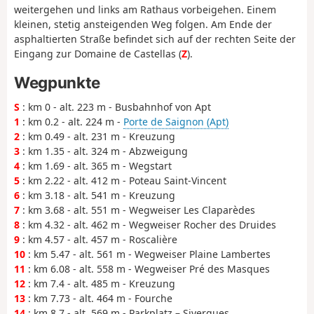
weitergehen und links am Rathaus vorbeigehen. Einem
kleinen, stetig ansteigenden Weg folgen. Am Ende der
asphaltierten Straße befindet sich auf der rechten Seite der
Eingang zur Domaine de Castellas (
Z
).
Wegpunkte
S
: km 0 - alt. 223 m - Busbahnhof von Apt
1
: km 0.2 - alt. 224 m -
Porte de Saignon (Apt)
2
: km 0.49 - alt. 231 m - Kreuzung
3
: km 1.35 - alt. 324 m - Abzweigung
4
: km 1.69 - alt. 365 m - Wegstart
5
: km 2.22 - alt. 412 m - Poteau Saint-Vincent
6
: km 3.18 - alt. 541 m - Kreuzung
7
: km 3.68 - alt. 551 m - Wegweiser Les Claparèdes
8
: km 4.32 - alt. 462 m - Wegweiser Rocher des Druides
9
: km 4.57 - alt. 457 m - Roscalière
10
: km 5.47 - alt. 561 m - Wegweiser Plaine Lambertes
11
: km 6.08 - alt. 558 m - Wegweiser Pré des Masques
12
: km 7.4 - alt. 485 m - Kreuzung
13
: km 7.73 - alt. 464 m - Fourche
14
: km 8.7 - alt. 569 m - Parkplatz – Sivergues