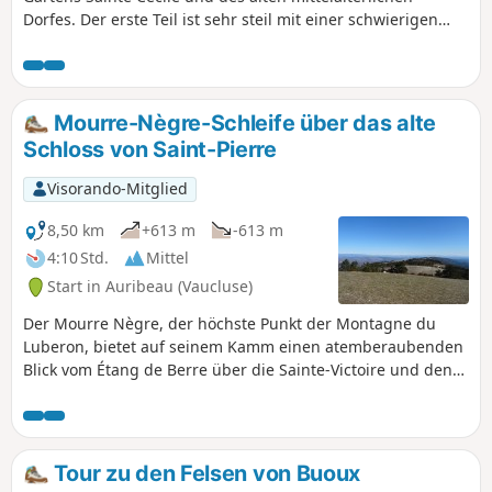
Dorfes. Der erste Teil ist sehr steil mit einer schwierigen
Passage auf einem Felsvorsprung, aber machbar, nicht bei
Regenwetter.
Mourre-Nègre-Schleife über das alte
Schloss von Saint-Pierre
Visorando-Mitglied
8,50 km
+613 m
-613 m
4:10 Std.
Mittel
Start in Auribeau (Vaucluse)
Der Mourre Nègre, der höchste Punkt der Montagne du
Luberon, bietet auf seinem Kamm einen atemberaubenden
Blick vom Étang de Berre über die Sainte-Victoire und den
Mont Ventoux bis hin zu den Südalpen. Beim Abstieg führt
der Weg durch das Vallon du Roumi zu den Ruinen (die
derzeit restauriert werden) des ehemaligen Schlosses Saint-
Pierre und der angrenzenden gleichnamigen Kapelle.
Tour zu den Felsen von Buoux