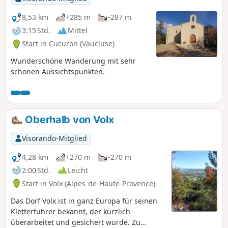
8,53 km
+285 m
-287 m
3:15 Std.
Mittel
Start in Cucuron (Vaucluse)
Wunderschöne Wanderung mit sehr
schönen Aussichtspunkten.
Oberhalb von Volx
Visorando-Mitglied
4,28 km
+270 m
-270 m
2:00 Std.
Leicht
Start in Volx (Alpes-de-Haute-Provence)
Das Dorf Volx ist in ganz Europa für seinen
Kletterführer bekannt, der kürzlich
überarbeitet und gesichert wurde. Zu