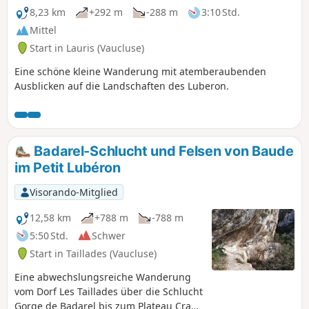
8,23 km
+292 m
-288 m
3:10 Std.
Mittel
Start in Lauris (Vaucluse)
Eine schöne kleine Wanderung mit atemberaubenden
Ausblicken auf die Landschaften des Luberon.
Badarel-Schlucht und Felsen von Baude
im Petit Lubéron
Visorando-Mitglied
12,58 km
+788 m
-788 m
5:50 Std.
Schwer
Start in Taillades (Vaucluse)
Eine abwechslungsreiche Wanderung
vom Dorf Les Taillades über die Schlucht
Gorge de Badarel bis zum Plateau Crane