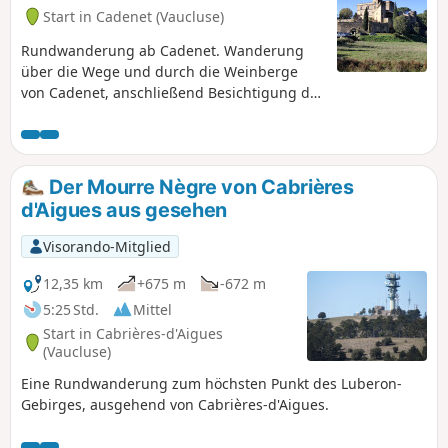
Start in Cadenet (Vaucluse)
Rundwanderung ab Cadenet. Wanderung
über die Wege und durch die Weinberge
von Cadenet, anschließend Besichtigung der
Gassen von Lourmarin bis zum Schloss. Der
Rückweg führt über das Schloss von
Cadenet.
Der Mourre Nègre von Cabrières
d'Aigues aus gesehen
Visorando-Mitglied
12,35 km
+675 m
-672 m
5:25 Std.
Mittel
Start in Cabrières-d'Aigues
(Vaucluse)
Eine Rundwanderung zum höchsten Punkt des Luberon-
Gebirges, ausgehend von Cabrières-d'Aigues.