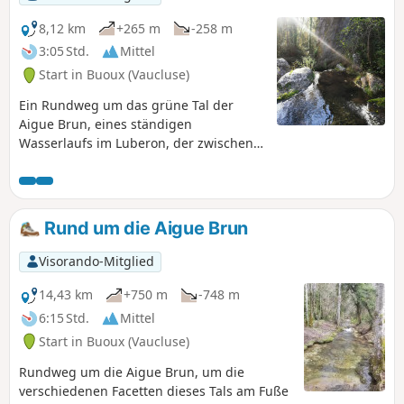
8,12 km
+265 m
-258 m
3:05 Std.
Mittel
Start in Buoux (Vaucluse)
Ein Rundweg um das grüne Tal der
Aigue Brun, eines ständigen
Wasserlaufs im Luberon, der zwischen
imposanten Felsen eingebettet ist. Auf
dem Rückweg geht es durch Sivergues
und Baume de l'Eau.
Rund um die Aigue Brun
Visorando-Mitglied
14,43 km
+750 m
-748 m
6:15 Std.
Mittel
Start in Buoux (Vaucluse)
Rundweg um die Aigue Brun, um die
verschiedenen Facetten dieses Tals am Fuße