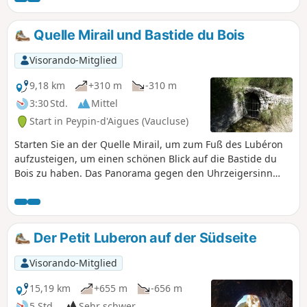
Quelle Mirail und Bastide du Bois
Visorando-Mitglied
9,18 km
+310 m
-310 m
3:30 Std.
Mittel
Start in Peypin-d'Aigues (Vaucluse)
Starten Sie an der Quelle Mirail, um zum Fuß des Lubéron
aufzusteigen, um einen schönen Blick auf die Bastide du
Bois zu haben. Das Panorama gegen den Uhrzeigersinn
bietet: - auf den Mourre Nègre. - den Étang de la Bonde. -
das Pays d'Aigues, Pertuis. - die Bergkette Étoile und dann
Sainte-Victoire.
Der Petit Luberon auf der Südseite
Visorando-Mitglied
15,19 km
+655 m
-656 m
5 Std.
Sehr schwer