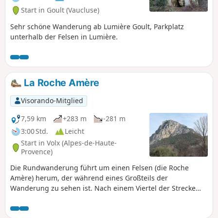
Start in Goult (Vaucluse)
Sehr schöne Wanderung ab Lumière Goult, Parkplatz
unterhalb der Felsen in Lumière.
La Roche Amère
Visorando-Mitglied
7,59 km
+283 m
-281 m
3:00 Std.
Leicht
Start in Volx (Alpes-de-Haute-
Provence)
Die Rundwanderung führt um einen Felsen (die Roche
Amère) herum, der während eines Großteils der
Wanderung zu sehen ist. Nach einem Viertel der Strecke
schlage ich Ihnen einen Abstecher zur Kapelle Chapelle de
la Roche vor. Wenn Sie möchten, können Sie nach der