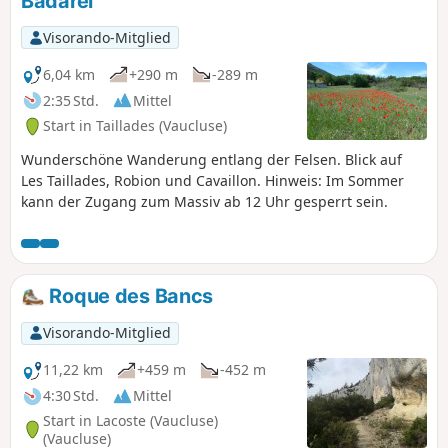
Badarel
Visorando-Mitglied
6,04 km
+290 m
-289 m
2:35 Std.
Mittel
Start in Taillades (Vaucluse)
Wunderschöne Wanderung entlang der Felsen. Blick auf
Les Taillades, Robion und Cavaillon. Hinweis: Im Sommer
kann der Zugang zum Massiv ab 12 Uhr gesperrt sein.
Roque des Bancs
Visorando-Mitglied
11,22 km
+459 m
-452 m
4:30 Std.
Mittel
Start in Lacoste (Vaucluse)
(Vaucluse)