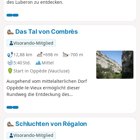
des Luberon zu entdecken.
Das Tal von Combrès
Visorando-Mitglied
12,88 km
+698 m
-700 m
5:40 Std.
Mittel
Start in Oppède (Vaucluse)
Ausgehend vom mittelalterlichen Dorf
Oppède-le-Vieux ermöglicht dieser
Rundweg die Entdeckung des
naturbelassenen Tals von Combrès und
herrliche Ausblicke auf die umliegende
Ebene.
Schluchten von Régalon
Visorando-Mitglied