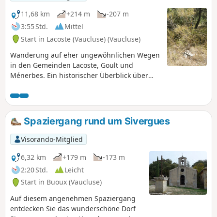
11,68 km
+214 m
-207 m
3:55 Std.
Mittel
Start in Lacoste (Vaucluse) (Vaucluse)
Wanderung auf eher ungewöhnlichen Wegen
in den Gemeinden Lacoste, Goult und
Ménerbes. Ein historischer Überblick über
fast zehn Jahrhunderte, zwischen Kapelle,
ehemaliger Abtei und Schloss.
Spaziergang rund um Sivergues
Visorando-Mitglied
6,32 km
+179 m
-173 m
2:20 Std.
Leicht
Start in Buoux (Vaucluse)
Auf diesem angenehmen Spaziergang
entdecken Sie das wunderschöne Dorf