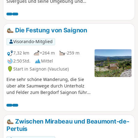
Sivergues und seine Umgebung und
genießen dabei die Kühle entlang des
Aiguebrun und die grandiose
Landschaft der Felsen von Buoux. Der
Spaziergang ist zu jeder Jahreszeit
Die Festung von Saignon
möglich und für alle zugänglich.
Visorando-Mitglied
7,32 km
+264 m
-259 m
2:50 Std.
Mittel
Start in Saignon (Vaucluse)
Eine sehr schöne Wanderung, die Sie
über alte Saumwege durch Unterholz
und Felder zum Bergdorf Saignon führt.
Der Felsen von Saignon bietet ein
unglaubliches Panorama auf das Tal von
Apt, die Berge des Vaucluse und den
Mont Ventoux.
Zwischen Mirabeau und Beaumont-de-
Pertuis