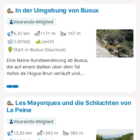
Kapelle (nicht auf der Karte eingezeichnet) weitergehen
und dem Weg folgen, der Sie zum Gipfel des Felsens
In der Umgebung von Buoux
(Ruine) führt, von wo aus Sie einen schönen Blick auf das
Tal der Durance haben.
Visorando-Mitglied
6,32 km
+171 m
-167 m
2:20 Std.
Leicht
Start in Buoux (Vaucluse)
Eine kleine Rundwanderung ab Buoux,
die auf einem Balkon über dem Tal
Vallon de l'Aigue Brun verläuft und
entlang dieses Baches zurückführt.
Les Mayorques und die Schluchten von
La Peine
Visorando-Mitglied
13,93 km
+393 m
-385 m