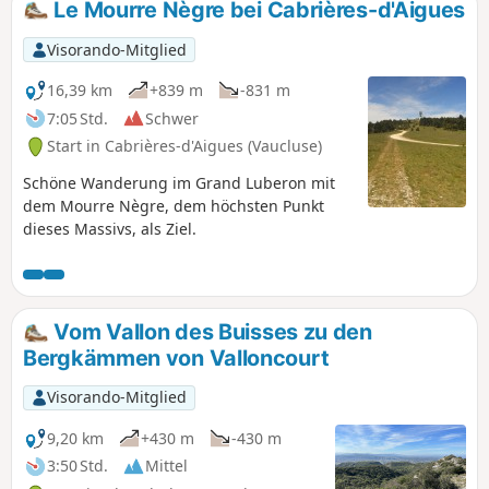
Le Mourre Nègre bei Cabrières-d'Aigues
Visorando-Mitglied
16,39 km
+839 m
-831 m
7:05 Std.
Schwer
Start in Cabrières-d'Aigues (Vaucluse)
Schöne Wanderung im Grand Luberon mit
dem Mourre Nègre, dem höchsten Punkt
dieses Massivs, als Ziel.
Vom Vallon des Buisses zu den
Bergkämmen von Valloncourt
Visorando-Mitglied
9,20 km
+430 m
-430 m
3:50 Std.
Mittel