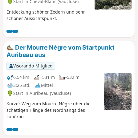
Start in Cheval-Blanc (Vaucluse)
Entdeckung schöner Zedern und sehr
schöner Aussichtspunkt.
Der Mourre Nègre vom Startpunkt
Auribeau aus
Visorando-Mitglied
6,54 km
+531 m
-532 m
3:25 Std.
Mittel
Start in Auribeau (Vaucluse)
Kurzer Weg zum Mourre Nègre über die
schattigen Hänge des Nordhangs des
Lubéron.