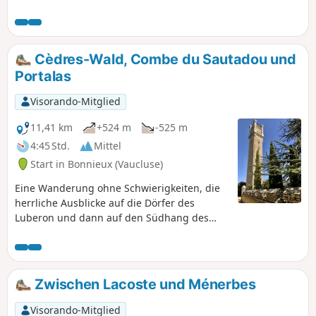
entlang des Gipfels leicht variieren.
Diese Wanderung führt Sie über
mehrere Täler zum Gipfel und bietet an
einigen Stellen herrliche Ausblicke. Der
Cèdres-Wald, Combe du Sautadou und
Abstieg auf dem alten
Portalas
WanderwegGR®®9ist aufgrund seiner
zahlreichen Ausblicke ebenso
Visorando-Mitglied
interessant. (Die Route desGR®®9hat
sich inzwischen leicht verändert.)
11,41 km
+524 m
-525 m
4:45 Std.
Mittel
Start in Bonnieux (Vaucluse)
Eine Wanderung ohne Schwierigkeiten, die
herrliche Ausblicke auf die Dörfer des
Luberon und dann auf den Südhang des
Massivs bietet. Ankunft im Wald von Cèdres,
um sein Wissen über den Luberon auf dem
botanischen Lehrpfad zu vervollständigen.
Zwischen Lacoste und Ménerbes
Visorando-Mitglied