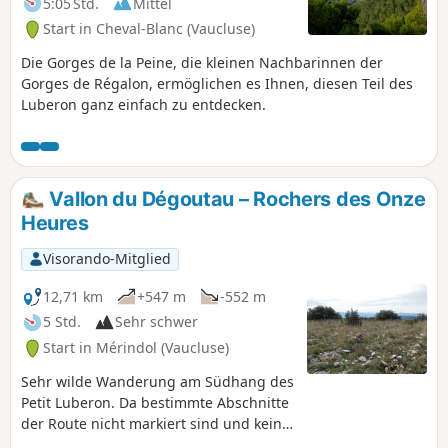
5:05 Std.
Mittel
Start in Cheval-Blanc (Vaucluse)
Die Gorges de la Peine, die kleinen Nachbarinnen der
Gorges de Régalon, ermöglichen es Ihnen, diesen Teil des
Luberon ganz einfach zu entdecken.
Vallon du Dégoutau – Rochers des Onze
Heures
Visorando-Mitglied
12,71 km
+547 m
-552 m
5 Std.
Sehr schwer
Start in Mérindol (Vaucluse)
Sehr wilde Wanderung am Südhang des
Petit Luberon. Da bestimmte Abschnitte
der Route nicht markiert sind und keine
Wege vorhanden sind, ist sie nur für