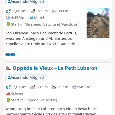
Visorando-Mitglied
12,86 km
+389 m
-389 m
4:45 Std.
Mittel
Start in Mirabeau (Vaucluse) (Vaucluse)
Von Mirabeau nach Beaumont de Pertuis,
zwischen Anstiegen und Abfahrten, zur
Kapelle Sainte Croix und Notre Dame de
Beauvoir.
Oppède le Vieux – Le Petit Luberon
Visorando-Mitglied
12,87 km
+715 m
-717 m
5:45 Std.
Schwer
Start in Oppède (Vaucluse)
Wanderung im Petit Luberon nach einem Besuch des
Gartens Sainte Cécile und des alten mittelalterlichen