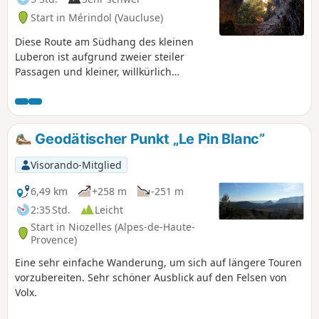
Start in Mérindol (Vaucluse)
Diese Route am Südhang des kleinen
Luberon ist aufgrund zweier steiler
Passagen und kleiner, willkürlich
markierter Pfade nur für ergehene
Wanderer geeignet.
Geodätischer Punkt „Le Pin Blanc”
Visorando-Mitglied
6,49 km
+258 m
-251 m
2:35 Std.
Leicht
Start in Niozelles (Alpes-de-Haute-
Provence)
Eine sehr einfache Wanderung, um sich auf längere Touren
vorzubereiten. Sehr schöner Ausblick auf den Felsen von
Volx.