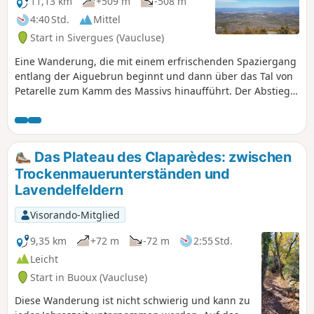
11,13 km
+509 m
-508 m
4:40 Std.
Mittel
Start in Sivergues (Vaucluse)
Eine Wanderung, die mit einem erfrischenden Spaziergang
entlang der Aiguebrun beginnt und dann über das Tal von
Petarelle zum Kamm des Massivs hinaufführt. Der Abstieg
erfolgt auf einem Weg, der durch die Schlucht „Défilé du
Rocher” führt. Die Landschaften sind wunderschön und
beruhigend. Auf dieser Wanderung begegnet man
zahlreichen Überresten aus einer Zeit, als dieses Massiv ein
Das Plateau des Claparèdes: zwischen
Ort des Lebens und der Ressourcen war. Am besten im
Trockenmauerunterständen und
Frühling oder Herbst zu unternehmen.
Lavendelfeldern
Visorando-Mitglied
9,35 km
+72 m
-72 m
2:55 Std.
Leicht
Start in Buoux (Vaucluse)
Diese Wanderung ist nicht schwierig und kann zu