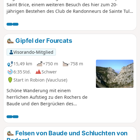
Saint Brice, einem weiteren Besuch des hier zum 20-
jährigen Bestehen des Club de Randonneurs de Sainte Tulle
errichteten Steinhügels und schließlich dem Stausee Trou
du Loup.
Gipfel der Fourcats
Visorando-Mitglied
15,49 km
+750 m
-758 m
6:35 Std.
Schwer
Start in Robion (Vaucluse)
Schöne Wanderung mit einem
herrlichen Aufstieg zu den Rochers de
Baude und den Bergrücken des
Luberon.
Felsen von Baude und Schluchten von