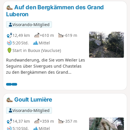
Auf den Bergkämmen des Grand
Luberon
Visorando-Mitglied
12,49 km
+610 m
-619 m
5:20 Std.
Mittel
Start in Buoux (Vaucluse)
Rundwanderung, die Sie vom Weiler Les
Seguins über Sivergues und Chastelas
zu den Bergkämmen des Grand
Luberon führt.
Goult Lumière
Visorando-Mitglied
14,37 km
+359 m
-357 m
5:10 Std.
Mittel