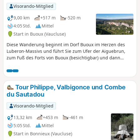
Visorando-Mitglied
9,00 km
+517 m
-520 m
4:05 Std.
Mittel
Start in Buoux (Vaucluse)
Diese Wanderung beginnt im Dorf Buoux im Herzen des
Luberon-Massivs und führt Sie zum Ufer der Aiguebrun,
zum Fuß des Forts von Buoux (besichtigbar) und dann
durch den Wald zu den beeindruckenden Klippen von
Buoux, die weltweit für ihre Klettergebiete bekannt sind.
Am Fuße dieser beeindruckenden Felswände angekommen,
umrunden Sie diese und wandern dann oben entlang, wo
Tour Philippe, Valbigonce und Combe
Sie einige atemberaubende Ausblicke auf das Vallon de
du Sautadou
l'Aiguebrun genießen können, bevor Sie gemächlich ins
Dorf zurückkehren.
Visorando-Mitglied
13,32 km
+453 m
-461 m
5:05 Std.
Mittel
Start in Bonnieux (Vaucluse)