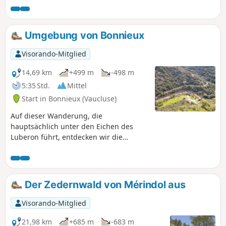
ergehene Wanderer geeignet.
Umgebung von Bonnieux
Visorando-Mitglied
14,69 km
+499 m
-498 m
5:35 Std.
Mittel
Start in Bonnieux (Vaucluse)
Auf dieser Wanderung, die
hauptsächlich unter den Eichen des
Luberon führt, entdecken wir die
zahlreichen Steinmauern entlang des
Weges, die von einer früheren
Besiedlung zeugen. Eine alte
Muschelbrücke, der Turm Philippe (ein
Der Zedernwald von Mérindol aus
Utopist), ein gallisches Dorf und nicht
zu vergessen der Grand Luberon mit
Visorando-Mitglied
dem Mourre Nègre, die Combe de
Lourmarin, der Ventoux, die Montagne
21,98 km
+685 m
-683 m