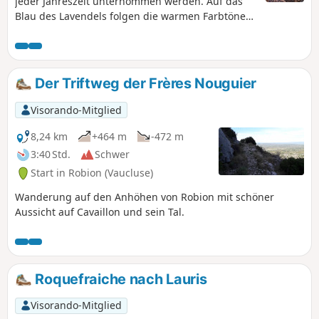
jeder Jahreszeit unternommen werden. Auf das
Blau des Lavendels folgen die warmen Farbtöne
des Herbstes oder das Grün des Frühlings.
Entlang der gesamten Route entdecken Sie
versteckte oder majestätisch inmitten der Felder
erbaute Trockenmauerunterstände. Sie wechseln
Der Triftweg der Frères Nouguier
zwischen kleinen Waldwegen und Feldwegen, die
einen herrlichen Blick auf den Luberon bieten.
Visorando-Mitglied
8,24 km
+464 m
-472 m
3:40 Std.
Schwer
Start in Robion (Vaucluse)
Wanderung auf den Anhöhen von Robion mit schöner
Aussicht auf Cavaillon und sein Tal.
Roquefraiche nach Lauris
Visorando-Mitglied