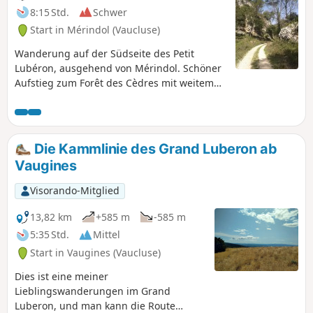
Sainte-Victoire und natürlich der Blick
8:15 Std.
Schwer
auf Bonnieux mit seinen zwei Kirchen.
Start in Mérindol (Vaucluse)
Wanderung auf der Südseite des Petit
Lubéron, ausgehend von Mérindol. Schöner
Aufstieg zum Forêt des Cèdres mit weitem
Panoramablick über das Tal der Durance.
Die Kammlinie des Grand Luberon ab
Vaugines
Visorando-Mitglied
13,82 km
+585 m
-585 m
5:35 Std.
Mittel
Start in Vaugines (Vaucluse)
Dies ist eine meiner
Lieblingswanderungen im Grand
Luberon, und man kann die Route