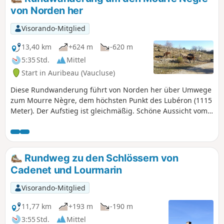
von Norden her
Visorando-Mitglied
13,40 km
+624 m
-620 m
5:35 Std.
Mittel
Start in Auribeau (Vaucluse)
Diese Rundwanderung führt von Norden her über Umwege
zum Mourre Nègre, dem höchsten Punkt des Lubéron (1115
Meter). Der Aufstieg ist gleichmäßig. Schöne Aussicht vom
Gipfel. Der Abstieg bietet ebenfalls schöne Ausblicke,
erfordert jedoch gutes Schuhwerk auf einem steinigen
Weg.
Rundweg zu den Schlössern von
Cadenet und Lourmarin
Visorando-Mitglied
11,77 km
+193 m
-190 m
3:55 Std.
Mittel