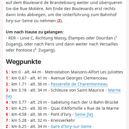
auf dem Boulevard de Brandebourg weiter und überqueren
Sie die Rue Molière. Am Ende des Boulevards erst rechts
dann links abbiegen, um die Unterführung zum Bahnhof
Ivry-sur-Seine zu nehmen (
Z
).
Um nach Hause zu gelangen:
1.
- RER – Linie C, Richtung Massy, Étampes oder Dourdan (
Zugang), oder nach Paris und dann weiter nach Versailles
2.
oder Pontoise (
Zugang).
Wegpunkte
S
: km 0 - alt. 44 m - Metrostation Maisons-Alfort Les Juliottes
1
: km 0.67 - alt. 41 m - Avenue Georges Clemenceau
2
: km 1.71 - alt. 36 m -
Passerelle de Charentonneau
3
: km 3.18 - alt. 34 m - Schleuse von Saint-Maurice -
Marne
(la)
4
: km 3.77 - alt. 29 m - Gabelung nach der U-Bahn-Brücke
5
: km 4.25 - alt. 30 m - Quai d'Alfortville x Rue de la Marne
6
: km 4.58 - alt. 36 m - Pont d'Ivry -
Seine [la]
7
: km 5.28 - alt. 32 m - Kreisverkehr
Z
: km 6.25 - alt. 34 m -
Gare d'Ivry-sur-Seine