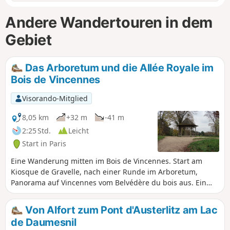
Andere Wandertouren in dem
Gebiet
Das Arboretum und die Allée Royale im
Bois de Vincennes
Visorando-Mitglied
8,05 km
+32 m
-41 m
2:25 Std.
Leicht
Start in Paris
Eine Wanderung mitten im Bois de Vincennes. Start am
Kiosque de Gravelle, nach einer Runde im Arboretum,
Panorama auf Vincennes vom Belvédère du bois aus. Ein
Abstecher auf die Allée Royale mit Blick auf das Schloss und
Rückkehr zum Parkplatz über kleine Pfade.
Von Alfort zum Pont d'Austerlitz am Lac
de Daumesnil