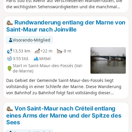
Paris Sud Est Avenir auf verschiedenen Wanderrouten, die
die wichtigsten Sehenswürdigkeiten und die manchmal
wenig bekannten Schätze unserer 16 Gemeinden mit ihren
ungewöhnlichen und einzigartigen Geschichten vorstellen.
Rundwanderung entlang der Marne von
Saint-Maur nach Joinville
Visorando-Mitglied
13,53 km
+22 m
-8 m
3:55 Std.
Mittel
Start in Saint-Maur-des-Fossés (Val-
de-Marne)
Das Gebiet der Gemeinde Saint-Maur-des-Fossés liegt
vollständig in einer Schleife der Marne. Diese Wanderung
von Bahnhof zu Bahnhof folgt fast vollständig dieser
Schleife. Ein Spaziergang, der zu jeder Jahreszeit möglich
ist und den Fluss und seine Inseln, die Wohnviertel entlang
Von Saint-Maur nach Créteil entlang
der Uferpromenaden und Charles Trénet, der hier einen
eines Arms der Marne und der Spitze des
Teil seines Lebens verbrachte, in den Vordergrund stellt.
Sees