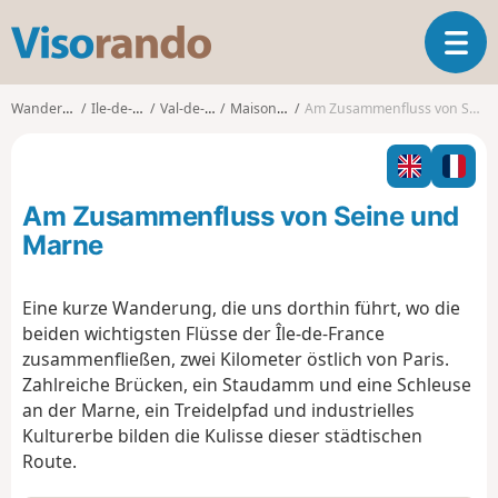
V
T
i
o
s
g
o
Wanderungen
Ile-de-France
Val-de-Marne
Maisons-Alfort
Am Zusammenfluss von Seine und Marne
g
r
l
a
e
n
n
d
Am Zusammenfluss von Seine und
a
o
v
Marne
i
g
Eine kurze Wanderung, die uns dorthin führt, wo die
a
beiden wichtigsten Flüsse der Île-de-France
t
i
zusammenfließen, zwei Kilometer östlich von Paris.
o
Zahlreiche Brücken, ein Staudamm und eine Schleuse
n
an der Marne, ein Treidelpfad und industrielles
Kulturerbe bilden die Kulisse dieser städtischen
Route.