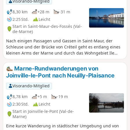
Visorando-Mitglied
8,30 km
+28 m
-31 m
2:25 Std.
Leicht
Start in Saint-Maur-des-Fossés (Val-
de-Marne)
Nach einigen Passagen und Gassen in Saint-Maur, der
Schleuse und der Brücke von Créteil geht es entlang eines
kleinen Arms der Marne und durch das Wohngebiet Ile
Brise Pain. Nach der Durchquerung des Stadtteils Mont-
Mesly in Créteil mit seinen weitläufigen Wohnsiedlungen
Marne-Rundwanderungen von
gelangt man zur Spitze des Sees, die mit mehreren
Joinville-le-Pont nach Neuilly-Plaisance
Springbrunnen verschönert ist.
Visorando-Mitglied
8,78 km
+5 m
-19 m
2:30 Std.
Leicht
Start in Joinville-le-Pont (Val-de-
Marne)
Eine kurze Wanderung in städtischer Umgebung und von