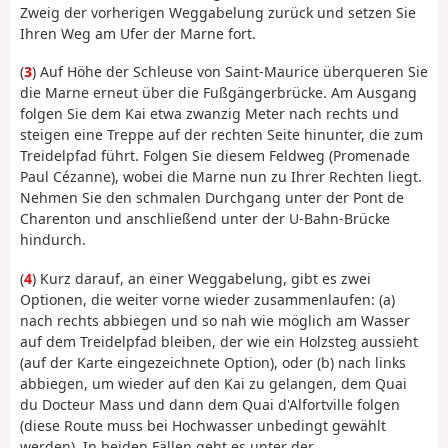
Zweig der vorherigen Weggabelung zurück und setzen Sie
Ihren Weg am Ufer der Marne fort.
(
3
) Auf Höhe der Schleuse von Saint-Maurice überqueren Sie
die Marne erneut über die Fußgängerbrücke. Am Ausgang
folgen Sie dem Kai etwa zwanzig Meter nach rechts und
steigen eine Treppe auf der rechten Seite hinunter, die zum
Treidelpfad führt. Folgen Sie diesem Feldweg (Promenade
Paul Cézanne), wobei die Marne nun zu Ihrer Rechten liegt.
Nehmen Sie den schmalen Durchgang unter der Pont de
Charenton und anschließend unter der U-Bahn-Brücke
hindurch.
(
4
) Kurz darauf, an einer Weggabelung, gibt es zwei
Optionen, die weiter vorne wieder zusammenlaufen: (a)
nach rechts abbiegen und so nah wie möglich am Wasser
auf dem Treidelpfad bleiben, der wie ein Holzsteg aussieht
(auf der Karte eingezeichnete Option), oder (b) nach links
abbiegen, um wieder auf den Kai zu gelangen, dem Quai
du Docteur Mass und dann dem Quai d'Alfortville folgen
(diese Route muss bei Hochwasser unbedingt gewählt
werden). In beiden Fällen geht es unter der