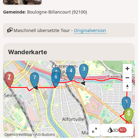
Gemeinde:
Boulogne-Billancourt (92100)
Maschinell übersetzte Tour -
Originalversion
Wanderkarte
3
2
4
5
6
7
1
3D
NEU
K
OpenStreetMap -
Attributions