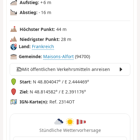
Aufstieg:
+ 6 m
Abstieg:
- 16 m
Höchster Punkt:
44 m
Niedrigster Punkt:
28 m
Land:
Frankreich
Gemeinde:
Maisons-Alfort
(94700)
Mit öffentlichen Verkehrsmitteln anreisen
Start:
N 48.804047° / E 2.444469°
Ziel:
N 48.814582° / E 2.391176°
IGN-Karte(n):
Ref. 2314OT
Stündliche Wettervorhersage