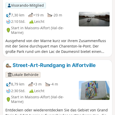
Visorando-Mitglied
7,30 km
+19 m
-20 m
2:10 Std.
Leicht
Start in Maisons-Alfort (Val-de-
Marne)
Ausgehend von der Marne kurz vor ihrem Zusammenfluss
mit der Seine durchquert man Charenton-le-Pont. Der
große Park rund um den Lac de Daumesnil bietet einen
idyllischen Übergang, bevor man Paris betritt. Nach einem
Spaziergang durch den Parc de Bercy überquert man die
Street-Art-Rundgang in Alfortville
Seine auf einer Fußgängerbrücke, bevor man den Bahnhof
Austerlitz in der Nähe der gleichnamigen Brücke erreicht.
Lokale Behörde
8,79 km
+3 m
-4 m
2:30 Std.
Leicht
Start in Maisons-Alfort (Val-de-
Marne)
Entdecken oder wiederentdecken Sie das Gebiet von Grand