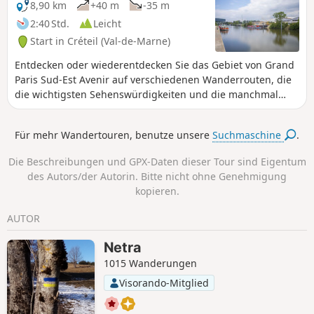
8,90 km
+40 m
-35 m
2:40 Std.
Leicht
Start in Créteil (Val-de-Marne)
Entdecken oder wiederentdecken Sie das Gebiet von Grand
Paris Sud-Est Avenir auf verschiedenen Wanderrouten, die
die wichtigsten Sehenswürdigkeiten und die manchmal
wenig bekannten Schätze unserer 16 Gemeinden mit ihren
ungewöhnlichen und einzigartigen Geschichten vorstellen.
Für mehr Wandertouren, benutze unsere
Suchmaschine
.
Die Beschreibungen und GPX-Daten dieser Tour sind Eigentum
des Autors/der Autorin. Bitte nicht ohne Genehmigung
kopieren.
AUTOR
Netra
1015 Wanderungen
Visorando-Mitglied