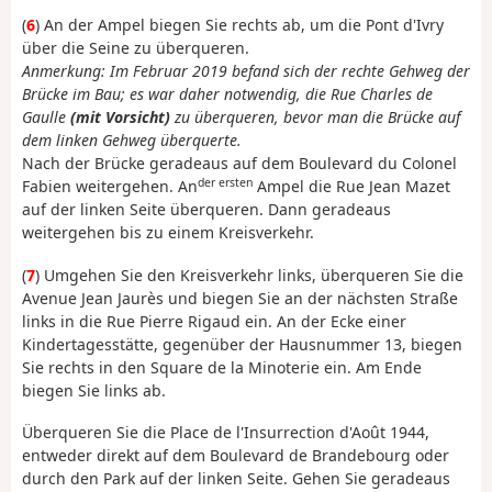
(
6
) An der Ampel biegen Sie rechts ab, um die Pont d'Ivry
über die Seine zu überqueren.
Anmerkung: Im Februar 2019 befand sich der rechte Gehweg der
Brücke im Bau; es war daher notwendig, die Rue Charles de
Gaulle
(mit Vorsicht)
zu überqueren, bevor man die Brücke auf
dem linken Gehweg überquerte.
Nach der Brücke geradeaus auf dem Boulevard du Colonel
der ersten
Fabien weitergehen. An
Ampel die Rue Jean Mazet
auf der linken Seite überqueren. Dann geradeaus
weitergehen bis zu einem Kreisverkehr.
(
7
) Umgehen Sie den Kreisverkehr links, überqueren Sie die
Avenue Jean Jaurès und biegen Sie an der nächsten Straße
links in die Rue Pierre Rigaud ein. An der Ecke einer
Kindertagesstätte, gegenüber der Hausnummer 13, biegen
Sie rechts in den Square de la Minoterie ein. Am Ende
biegen Sie links ab.
Überqueren Sie die Place de l'Insurrection d'Août 1944,
entweder direkt auf dem Boulevard de Brandebourg oder
durch den Park auf der linken Seite. Gehen Sie geradeaus