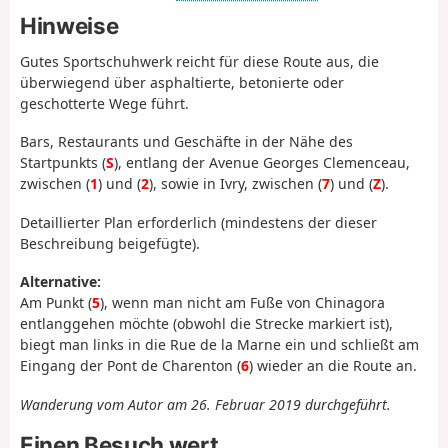
Hinweise
Gutes Sportschuhwerk reicht für diese Route aus, die
überwiegend über asphaltierte, betonierte oder
geschotterte Wege führt.
Bars, Restaurants und Geschäfte in der Nähe des
Startpunkts (
S
), entlang der Avenue Georges Clemenceau,
zwischen (
1
) und (
2
), sowie in Ivry, zwischen (
7
) und (
Z
).
Detaillierter Plan erforderlich (mindestens der dieser
Beschreibung beigefügte).
Alternative:
Am Punkt (
5
), wenn man nicht am Fuße von Chinagora
entlanggehen möchte (obwohl die Strecke markiert ist),
biegt man links in die Rue de la Marne ein und schließt am
Eingang der Pont de Charenton (
6
) wieder an die Route an.
Wanderung vom Autor am 26. Februar 2019 durchgeführt.
Einen Besuch wert