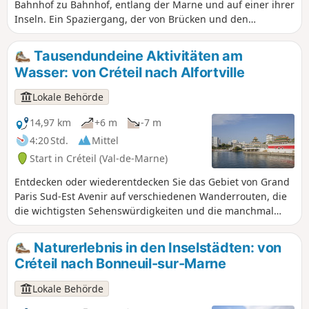
Bahnhof zu Bahnhof, entlang der Marne und auf einer ihrer
Inseln. Ein Spaziergang, der von Brücken und den
zahlreichen Ruderclubs an den Ufern geprägt ist.
Tausendundeine Aktivitäten am
Wasser: von Créteil nach Alfortville
Lokale Behörde
14,97 km
+6 m
-7 m
4:20 Std.
Mittel
Start in Créteil (Val-de-Marne)
Entdecken oder wiederentdecken Sie das Gebiet von Grand
Paris Sud-Est Avenir auf verschiedenen Wanderrouten, die
die wichtigsten Sehenswürdigkeiten und die manchmal
wenig bekannten Schätze unserer 16 Gemeinden mit ihren
ungewöhnlichen und einzigartigen Geschichten
Naturerlebnis in den Inselstädten: von
präsentieren.
Créteil nach Bonneuil-sur-Marne
Lokale Behörde