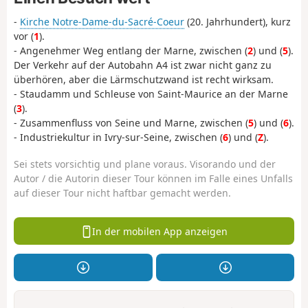
-
Kirche Notre-Dame-du-Sacré-Coeur
(20. Jahrhundert), kurz
vor (
1
).
- Angenehmer Weg entlang der Marne, zwischen (
2
) und (
5
).
Der Verkehr auf der Autobahn A4 ist zwar nicht ganz zu
überhören, aber die Lärmschutzwand ist recht wirksam.
- Staudamm und Schleuse von Saint-Maurice an der Marne
(
3
).
- Zusammenfluss von Seine und Marne, zwischen (
5
) und (
6
).
- Industriekultur in Ivry-sur-Seine, zwischen (
6
) und (
Z
).
Sei stets vorsichtig und plane voraus. Visorando und der
Autor / die Autorin dieser Tour können im Falle eines Unfalls
auf dieser Tour nicht haftbar gemacht werden.
In der mobilen App anzeigen