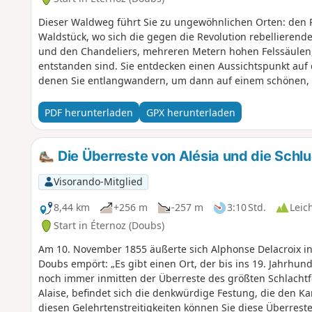
Dieser Waldweg führt Sie zu ungewöhnlichen Orten: den P
Waldstück, wo sich die gegen die Revolution rebellierende
und den Chandeliers, mehreren Metern hohen Felssäulen,
entstanden sind. Sie entdecken einen Aussichtspunkt auf 
denen Sie entlangwandern, um dann auf einem schönen, 
La Vau zurückzukehren.
PDF herunterladen
GPX herunterladen
Die Überreste von Alésia und die Schl
Visorando-Mitglied
8,44 km
+256 m
-257 m
3:10 Std.
Leic
Start in Éternoz (Doubs)
Am 10. November 1855 äußerte sich Alphonse Delacroix in 
Doubs empört: „Es gibt einen Ort, der bis ins 19. Jahrhu
noch immer inmitten der Überreste des größten Schlachtfel
Alaise, befindet sich die denkwürdige Festung, die den Ka
diesen Gelehrtenstreitigkeiten können Sie diese Überreste