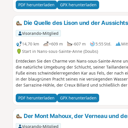
PDF herunterladen
GPX herunterladen
Die Quelle des Lison und der Aussicht
Visorando-Mitglied
14,70 km
+609 m
-607 m
5:55 Std.
Mit
Start in Nans-sous-Sainte-Anne (Doubs)
Entdecken Sie den Charme von Nans-sous-Sainte-Anne und
die natürliche Umgebung der Schlucht, seiner Taillanderi
Fuße eines schwindelerregenden Kar aus Fels, der nach 
in der blaugrünen Pracht seines nie versiegenden Wasserfa
der Sarrazine-Höhle, der Creux Billard und schließlich de
PDF herunterladen
GPX herunterladen
Der Mont Mahoux, der Verneau und der
Visorando-Mitglied