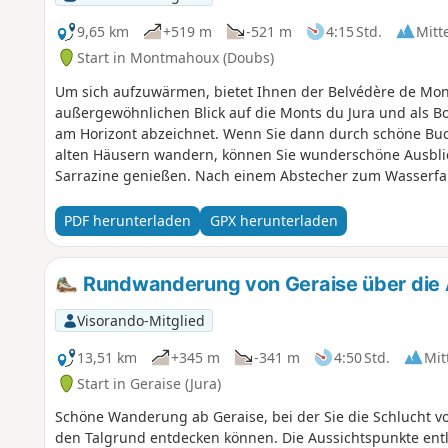
9,65 km
+519 m
-521 m
4:15 Std.
Mitt
Start in Montmahoux (Doubs)
Um sich aufzuwärmen, bietet Ihnen der Belvédère de Mo
außergewöhnlichen Blick auf die Monts du Jura und als Bo
am Horizont abzeichnet. Wenn Sie dann durch schöne Bu
alten Häusern wandern, können Sie wunderschöne Ausblick
Sarrazine genießen. Nach einem Abstecher zum Wasserfal
Aussichtspunkt Belvédère des Feuilles zu den Mäandern un
PDF herunterladen
GPX herunterladen
Rundwanderung von Geraise über die 
Visorando-Mitglied
13,51 km
+345 m
-341 m
4:50 Std.
Mit
Start in Geraise (Jura)
Schöne Wanderung ab Geraise, bei der Sie die Schlucht 
den Talgrund entdecken können. Die Aussichtspunkte entl