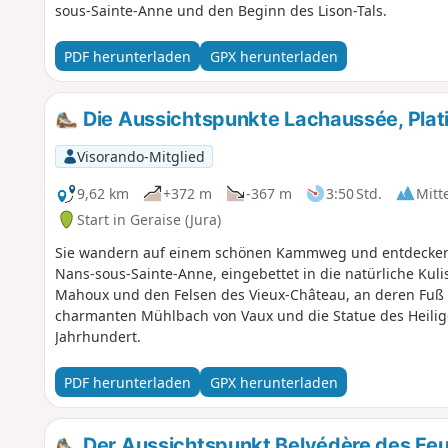
sous-Sainte-Anne und den Beginn des Lison-Tals.
PDF herunterladen
GPX herunterladen
Die Aussichtspunkte Lachaussée, Plati
Visorando-Mitglied
9,62 km
+372 m
-367 m
3:50 Std.
Mitt
Start in Geraise (Jura)
Sie wandern auf einem schönen Kammweg und entdecken
Nans-sous-Sainte-Anne, eingebettet in die natürliche Kul
Mahoux und den Felsen des Vieux-Château, an deren Fuß 
charmanten Mühl­bach von Vaux und die Statue des Heili
Jahrhundert.
PDF herunterladen
GPX herunterladen
Der Aussichtspunkt Belvédère des Feui