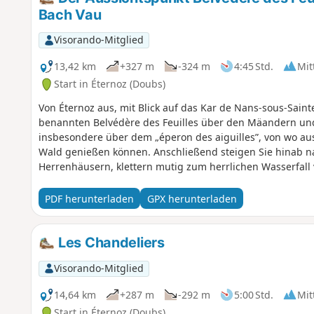
Bach Vau
Visorando-Mitglied
13,42 km
+327 m
-324 m
4:45 Std.
Mit
Start in Éternoz (Doubs)
Von Éternoz aus, mit Blick auf das Kar de Nans-sous-Sain
benannten Belvédère des Feuilles über den Mäandern und 
insbesondere über dem „éperon des aiguilles”, von wo aus
Wald genießen können. Anschließend steigen Sie hinab n
Herrenhäusern, klettern mutig zum herrlichen Wasserfall
schließlich entlang des Lison durch das kleine, abgelegen
PDF herunterladen
GPX herunterladen
Les Chandeliers
Visorando-Mitglied
14,64 km
+287 m
-292 m
5:00 Std.
Mit
Start in Éternoz (Doubs)