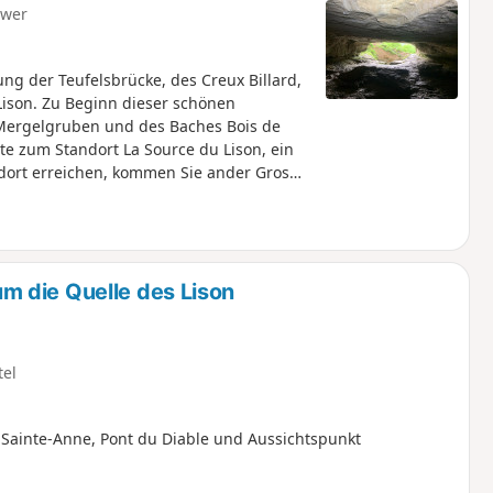
hwer
 der Teufelsbrücke, des Creux Billard,
Lison. Zu Beginn dieser schönen
Mergelgruben und des Baches Bois de
e zum Standort La Source du Lison, ein
ndort erreichen, kommen Sie ander Gros
, grandios. Am Standort angekommen: ein
ur Quelle gesperrt), dann eine Pause am
rrazine (Stirnlampe erforderlich). Dann
r Ruhe vor einem starken Anstieg nach
 die Quelle des Lison
tel
 Sainte-Anne, Pont du Diable und Aussichtspunkt