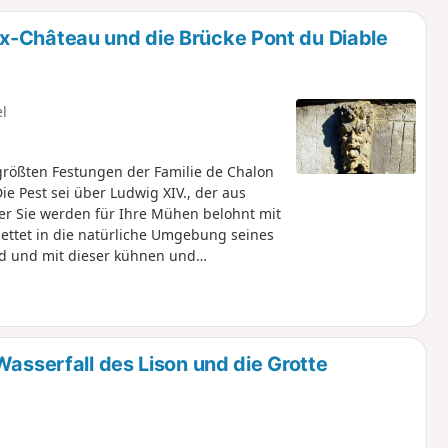
u
n
x-Château und die Brücke Pont du Diable
m
el
größten Festungen der Familie de Chalon
ie Pest sei über Ludwig XIV., der aus
ber Sie werden für Ihre Mühen belohnt mit
ettet in die natürliche Umgebung seines
ud und mit dieser kühnen und
iable” überspannt.
Wasserfall des Lison und die Grotte