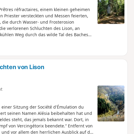
rêtres réfractaires, einem kleinen geheimen
n Priester versteckten und Messen feierten,
 die durch Wasser- und Frosterosion
die verlorenen Schluchten des Lison, an
kühlen Weg durch das wilde Tal des Baches
uchten von Lison
ht
einer Sitzung der Société d'Émulation du
ndert seinen Namen Alésia beibehalten hat und
des steht, das jemals bekannt war. Dort, in
mpf von Vercingétorix beendete.“ Entfernt von
 und vor allem den herrlichen Ausblick auf die