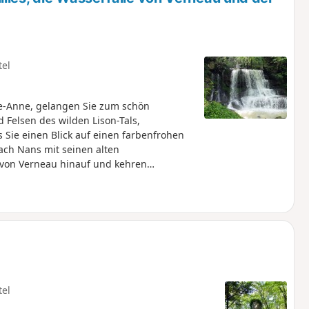
tel
te-Anne, gelangen Sie zum schön
Felsen des wilden Lison-Tals,
 Sie einen Blick auf einen farbenfrohen
ach Nans mit seinen alten
 von Verneau hinauf und kehren
e und wilde Tal des Baches Vau zurück.
tel