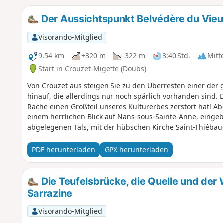
Der Aussichtspunkt Belvédère du Vieu
Visorando-Mitglied
9,54 km
+320 m
-322 m
3:40 Std.
Mitt
Start in Crouzet-Migette (Doubs)
Von Crouzet aus steigen Sie zu den Überresten einer der 
hinauf, die allerdings nur noch spärlich vorhanden sind. D
Rache einen Großteil unseres Kulturerbes zerstört hat! A
einem herrlichen Blick auf Nans-sous-Sainte-Anne, eingeb
abgelegenen Tals, mit der hübschen Kirche Saint-Thiéba
übernatürlichen Brücke, die den Wasserfall „Cascade du D
PDF herunterladen
GPX herunterladen
Die Teufelsbrücke, die Quelle und der 
Sarrazine
Visorando-Mitglied