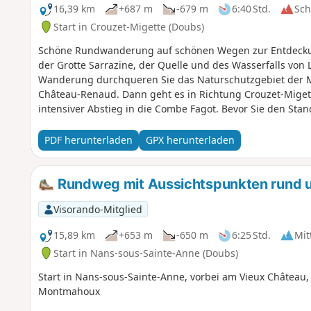
16,39 km
+687 m
-679 m
6:40 Std.
Sc
Start in Crouzet-Migette (Doubs)
Schöne Rundwanderung auf schönen Wegen zur Entdeckung
der Grotte Sarrazine, der Quelle und des Wasserfalls von 
Wanderung durchqueren Sie das Naturschutzgebiet der 
Château-Renaud. Dann geht es in Richtung Crouzet-Migett
intensiver Abstieg in die Combe Fagot. Bevor Sie den Sta
Chêne vorbei, geschätztes Alter 300 Jahre, Umfang 5,5 m
Hin- und Rückweg zum Creux Billard (leider ist der Weg z
PDF herunterladen
GPX herunterladen
Cascade du Lison, und ein Hin- und Rückweg zur Grotte Sa
geht es entlang des Lison zurück, ein schöner Moment de
Crouzet-Migette.
Rundweg mit Aussichtspunkten rund um
Visorando-Mitglied
15,89 km
+653 m
-650 m
6:25 Std.
Mit
Start in Nans-sous-Sainte-Anne (Doubs)
Start in Nans-sous-Sainte-Anne, vorbei am Vieux Château,
Montmahoux