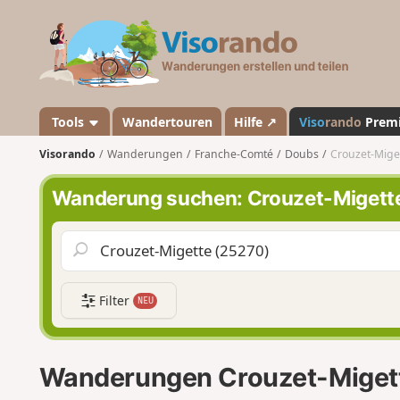
V
i
s
o
r
a
Tools
Wandertouren
Hilfe ↗
Viso
rando
Prem
n
Visorando
Wanderungen
Franche-Comté
Doubs
Crouzet-Mige
d
o
Wanderung suchen: Crouzet-Migett
Filter
NEU
Wanderungen Crouzet-Miget