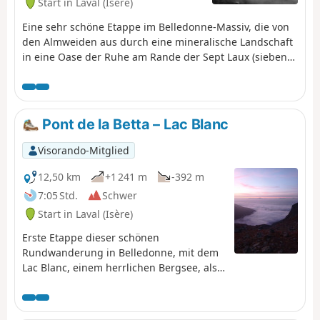
Start in Laval (Isère)
Eine sehr schöne Etappe im Belledonne-Massiv, die von
den Almweiden aus durch eine mineralische Landschaft
in eine Oase der Ruhe am Rande der Sept Laux (sieben
Seen) führt.
Pont de la Betta – Lac Blanc
Visorando-Mitglied
12,50 km
+1 241 m
-392 m
7:05 Std.
Schwer
Start in Laval (Isère)
Erste Etappe dieser schönen
Rundwanderung in Belledonne, mit dem
Lac Blanc, einem herrlichen Bergsee, als
krönendem Abschluss.