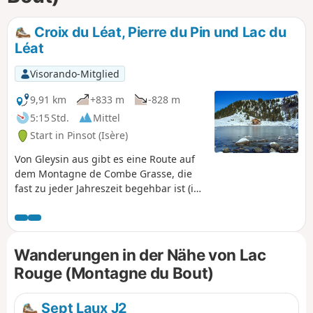
Croix du Léat, Pierre du Pin und Lac du
Léat
Visorando-Mitglied
9,91 km
+833 m
-828 m
5:15 Std.
Mittel
Start in Pinsot (Isère)
Von Gleysin aus gibt es eine Route auf
dem Montagne de Combe Grasse, die
fast zu jeder Jahreszeit begehbar ist (im
Winter mit Schneeschuhen) und freie
Aussichten sowie den Besuch eines
reizvollen Sees bietet.
Wanderungen in der Nähe von Lac
Rouge (Montagne du Bout)
Sept Laux J2