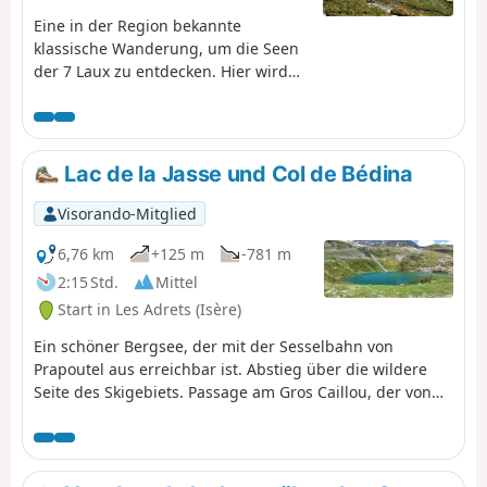
Eine in der Region bekannte
klassische Wanderung, um die Seen
der 7 Laux zu entdecken. Hier wird
nur der Abstieg beschrieben und
genutzt, um diese Überquerung zu
beenden, da es nicht möglich ist,
problemlos zur Refuge de l’Oule
Lac de la Jasse und Col de Bédina
weiterzugehen.
Visorando-Mitglied
6,76 km
+125 m
-781 m
2:15 Std.
Mittel
Start in Les Adrets (Isère)
Ein schöner Bergsee, der mit der Sesselbahn von
Prapoutel aus erreichbar ist. Abstieg über die wildere
Seite des Skigebiets. Passage am Gros Caillou, der von
vielen Kletterern genutzt wird.