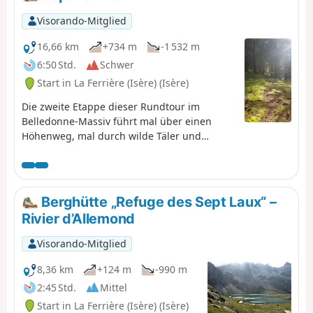
Visorando-Mitglied
16,66 km
+734 m
-1 532 m
6:50 Std.
Schwer
Start in La Ferrière (Isère) (Isère)
Die zweite Etappe dieser Rundtour im
Belledonne-Massiv führt mal über einen
Höhenweg, mal durch wilde Täler und
ermöglicht es, das Allevard-Massiv zu
umrunden. ⚠️15.06.2026: Ein Hinweis weist
auf einen Erdrutsch am Cul de la Vieille
zwischen den Wegmarkierungen 2 und 3
Berghütte „Refuge des Sept Laux“ –
hin, sodass diese Route nicht begehbar ist.
Rivier d’Allemond
Man muss über den GR®738 umgehen. Bitte
teilen Sie uns in den Nachrichten mit, wenn
Visorando-Mitglied
Sie Informationen zur Aufhebung dieses
Hinweises haben.
8,36 km
+124 m
-990 m
2:45 Std.
Mittel
Start in La Ferrière (Isère) (Isère)