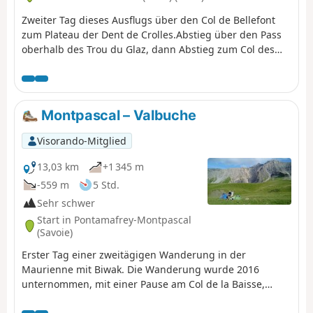
Zweiter Tag dieses Ausflugs über den Col de Bellefont
zum Plateau der Dent de Crolles.Abstieg über den Pass
oberhalb des Trou du Glaz, dann Abstieg zum Col des
Ayes und Aufstieg auf den Roc d’Arguille bis zum Col de
Pravouta und zur gleichnamigen Hütte. ⚠️ 27.11.2025:
Wanderung aufgrund eines Steinschlags geändert. Der
Weg über den Trou du Glaz (5) ist nicht mehr begehbar.
Montpascal – Valbuche
Das Gebiet bleibt aufgrund der hohen Gefahr von
erneuten Felsstürzen und herabfallenden Felsblöcken
Visorando-Mitglied
besonders gefährlich. Nach diesem Vorfall hat die
Gemeinde Saint-Pierre de Chartreuse eine Verordnung
13,03 km
+1 345 m
erlassen, um mehrere Wanderwege (Wander-,
-559 m
5 Std.
Schneeschuh- und Skitourenwege) zu sperren. Für eine
Sehr schwer
Besteigung der Dent de Crolles kann die Route über den
Start in Pontamafrey-Montpascal
Pas de l’Oeille genutzt werden. Sie können auch an den
(Savoie)
Guiers-Wasserfällen vorbeigehen, um wieder auf (Z) zu
gelangen.
Erster Tag einer zweitägigen Wanderung in der
Maurienne mit Biwak. Die Wanderung wurde 2016
unternommen, mit einer Pause am Col de la Baisse,
einer weiteren oberhalb des Chalet des Brunes und