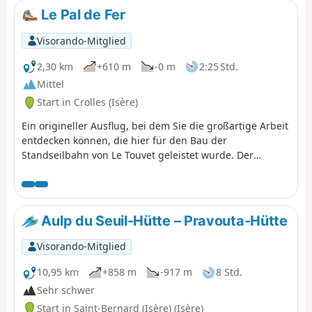
Le Pal de Fer
Visorando-Mitglied
2,30 km
+610 m
-0 m
2:25 Std.
Mittel
Start in Crolles (Isère)
Ein origineller Ausflug, bei dem Sie die großartige Arbeit
entdecken können, die hier für den Bau der
Standseilbahn von Le Touvet geleistet wurde. Der
Aufstieg erfolgt zu Fuß und der Abstieg, um die Knie zu
schonen, mit der Standseilbahn. (Achtung): Diese Route
ist derzeit gesperrt, siehe Erläuterungen hier
(Anmerkung eines Wanderers) vom 18. Juni 2023: kleiner
Aulp du Seuil-Hütte – Pravouta-Hütte
schwieriger Abschnitt: die Überquerung der Geröllhalde,
wo man sich mit zwei Seilen helfen muss, um den Weg
Visorando-Mitglied
im Wald zu erreichen.
10,95 km
+858 m
-917 m
8 Std.
Sehr schwer
Start in Saint-Bernard (Isère) (Isère)