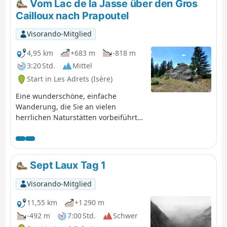
Vom Lac de la Jasse über den Gros
Cailloux nach Prapoutel
Visorando-Mitglied
4,95 km
+683 m
-818 m
3:20 Std.
Mittel
Start in Les Adrets (Isère)
Eine wunderschöne, einfache
Wanderung, die Sie an vielen
herrlichen Naturstätten vorbeiführt
und von der aus Sie einen
atemberaubenden Blick auf das
Grésivaudan-Tal und das Chartreuse-
Massiv genießen können.
Sept Laux Tag 1
Visorando-Mitglied
11,55 km
+1 290 m
-492 m
7:00 Std.
Schwer