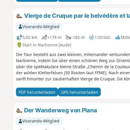
Vierge de Cruque par le belvédère et 
Visorando-Mitglied
5,02 km
+179 m
-182 m
1:55 Std.
Mitt
Start in Narbonne (Aude)
Die Tour besteht aus zwei kleinen, miteinander verbunde
Narbonne, indem Sie über einen schönen Weg zur Orientie
über die spektakuläre kleine Straße „Chemin de la Coule
der wilden Kletterfelsen (50 Routen laut FFME). Nach eine
sanft hinunter zur zauberhaften Vierge de Cruque. Sie kö
Jungfrau zu entdecken.
PDF herunterladen
GPX herunterladen
Der Wanderweg von Plana
Visorando-Mitglied