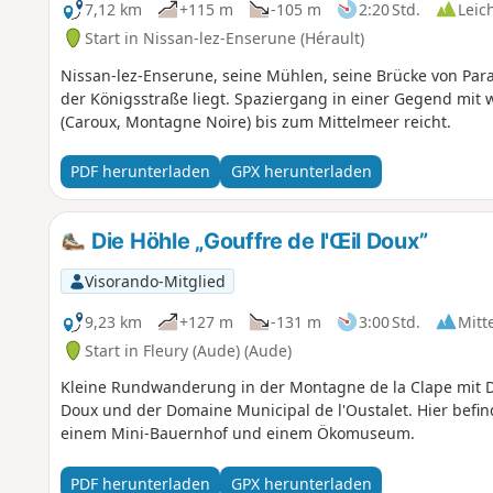
7,12 km
+115 m
-105 m
2:20 Std.
Leic
Start in Nissan-lez-Enserune (Hérault)
Nissan-lez-Enserune, seine Mühlen, seine Brücke von Para
der Königsstraße liegt. Spaziergang in einer Gegend mit
(Caroux, Montagne Noire) bis zum Mittelmeer reicht.
PDF herunterladen
GPX herunterladen
Die Höhle „Gouffre de l'Œil Doux”
Visorando-Mitglied
9,23 km
+127 m
-131 m
3:00 Std.
Mitt
Start in Fleury (Aude) (Aude)
Kleine Rundwanderung in der Montagne de la Clape mit 
Doux und der Domaine Municipal de l'Oustalet. Hier befinde
einem Mini-Bauernhof und einem Ökomuseum.
PDF herunterladen
GPX herunterladen