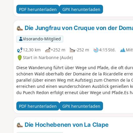
PDF herunterladen
GPX herunterladen
Die Jungfrau von Cruque von der Doma
Visorando-Mitglied
12,30 km
+252 m
-252 m
4:15 Std.
Mit
Start in Narbonne (Aude)
Diese Wanderung führt über Wege und Pfade, die oft durc
schönen Wald oberhalb der Domaine de la Ricardelle errei
parallel (über einen Weg mit Aufstieg) zum Chemin de la 
erreichen und einen wunderschönen Ausblick genießen k
du Puech Redon erfolgt erneut über Wege und Pfade.Es ha
markierte Route, die jedoch unter Wanderern recht bekann
Höhle nimmt, über der eine 1915 errichtete Statue der Ju
PDF herunterladen
GPX herunterladen
Routen der Clape, die recht nahe an Notre-Dame-des-Auzil
Die Hochebenen von La Clape