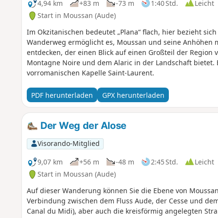
4,94 km
+83 m
-73 m
1:40 Std.
Leicht
Start in Moussan (Aude)
Im Okzitanischen bedeutet „Plana“ flach, hier bezieht sich
Wanderweg ermöglicht es, Moussan und seine Anhöhen mi
entdecken, der einen Blick auf einen Großteil der Region 
Montagne Noire und dem Alaric in der Landschaft bietet. 
vorromanischen Kapelle Saint-Laurent.
PDF herunterladen
GPX herunterladen
Der Weg der Alose
Visorando-Mitglied
9,07 km
+56 m
-48 m
2:45 Std.
Leicht
Start in Moussan (Aude)
Auf dieser Wanderung können Sie die Ebene von Moussan
Verbindung zwischen dem Fluss Aude, der Cesse und dem 
Canal du Midi), aber auch die kreisförmig angelegten Str