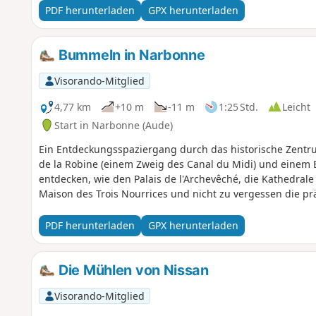
PDF herunterladen
GPX herunterladen
Bummeln in Narbonne
Visorando-Mitglied
4,77 km
+10 m
-11 m
1:25 Std.
Leicht
Start in Narbonne (Aude)
Ein Entdeckungsspaziergang durch das historische Zent
de la Robine (einem Zweig des Canal du Midi) und einem
entdecken, wie den Palais de l'Archevêché, die Kathedrale 
Maison des Trois Nourrices und nicht zu vergessen die pr
PDF herunterladen
GPX herunterladen
Die Mühlen von Nissan
Visorando-Mitglied