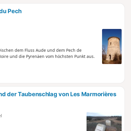
u
n
 du Pech
m
ischen dem Fluss Aude und dem Pech de
Noire und die Pyrenäen vom höchsten Punkt aus.
und der Taubenschlag von Les Marmorières
el