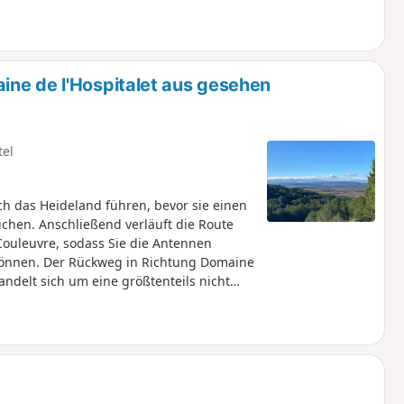
ine de l'Hospitalet aus gesehen
tel
h das Heideland führen, bevor sie einen
chen. Anschließend verläuft die Route
Couleuvre, sodass Sie die Antennen
önnen. Der Rückweg in Richtung Domaine
ndelt sich um eine größtenteils nicht
t ist, da sie einen Weg in der Nähe der
ngfrau von Cruque thront, sowie andere
s liegen.