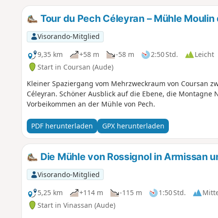
Tour du Pech Céleyran – Mühle Moulin
Visorando-Mitglied
9,35 km
+58 m
-58 m
2:50 Std.
Leicht
Start in Coursan (Aude)
Kleiner Spaziergang vom Mehrzweckraum von Coursan zw
Céleyran. Schöner Ausblick auf die Ebene, die Montagne 
Vorbeikommen an der Mühle von Pech.
PDF herunterladen
GPX herunterladen
Die Mühle von Rossignol in Armissan 
Visorando-Mitglied
5,25 km
+114 m
-115 m
1:50 Std.
Mitt
Start in Vinassan (Aude)