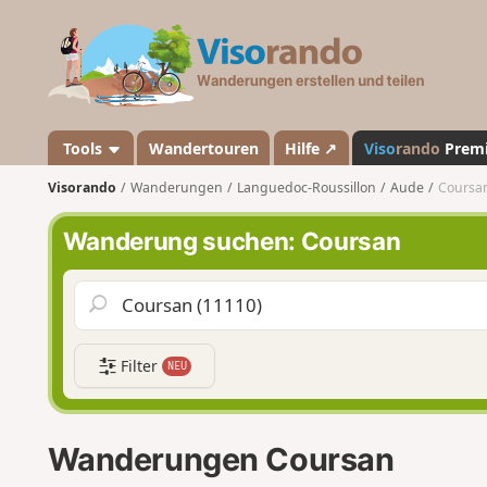
V
i
s
o
r
a
Tools
Wandertouren
Hilfe ↗
Viso
rando
Prem
n
Visorando
Wanderungen
Languedoc-Roussillon
Aude
Coursa
d
o
Wanderung suchen: Coursan
Filter
NEU
Wanderungen Coursan