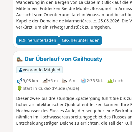
Wanderung in den Bergen von La Clape mit Blick auf die 
Mittelmeer. Entdecken Sie die Mühle „Rossignol“ in Armis
Aussicht vom Orientierungstafel in Vinassan und besichti
Kapelle der Domaine de Marmorières. ⚠️ 25.06.2026: Die
verkürzt, um ein Privatgrundstück zu umgehen.
PDF herunterladen
GPX herunterladen
Der Überlauf von Gailhousty
Visorando-Mitglied
9,08 km
+6 m
-6 m
2:35 Std.
Leicht
Start in Cuxac-d'Aude (Aude)
Dieser zwei- bis dreistündige Spaziergang führt Sie bis z
hoher architektonischer Qualität entdecken können. Ihre
Hochwasser des Flusses Aude, der seit jeher eine Bedrohu
nämlich im Hochwasserausbreitungsgebiet des Flusses a
Entscheidungsträger, Deiche zu errichten, die Teil der Kul